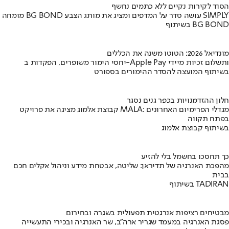
הסוד לקירות נקיים ללא כתמים נחשף
מומחה BG BOND עושה סדר על המדפים ומציג את מותג הצבע SIMPLY
בשיתוף BG BOND
מונדיאל 2026: הטוטו משנה את הכללים
יחסי הימור משופרים, הפקדות ב-Apple Pay ותשלום זכיות מיידי
בשיתוף המועצה להסדר ההימורים בספורט
חלון ההזדמנויות בכפר גנים נסגר
קבוצת אלמוג מציגה את פרויקט MALA: מגדלי הפרימיום האחרונים
בפתח תקווה
בשיתוף קבוצת אלמוג
כך תחסכו בחשמל בלי להזיע
מהפכת האנרגיה של תדיראן: שליטה, אבטחת מידע וניהול אקלים חכם
בבית
בשיתוף TADIRAN
מבטיחים רציפות אנרגטית תפעולית בשגרה ובחירום
פסגת האנרגיה במעמד שגריר ארה"ב, שר האנרגיה ובכירי התעשייה