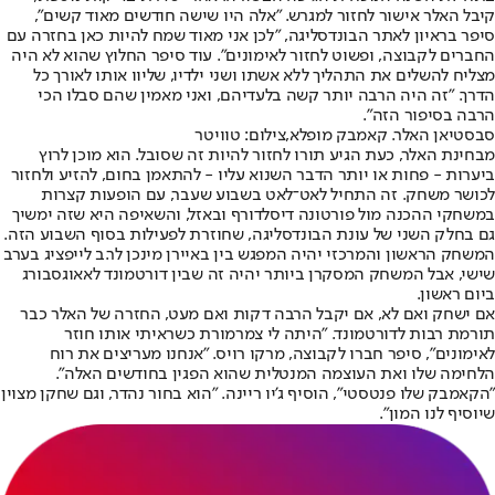
קיבל האלר אישור לחזור למגרש. "אלה היו שישה חודשים מאוד קשים",
סיפר בראיון לאתר הבונדסליגה, "לכן אני מאוד שמח להיות כאן בחזרה עם
החברים לקבוצה, ופשוט לחזור לאימונים". עוד סיפר החלוץ שהוא לא היה
מצליח להשלים את התהליך ללא אשתו ושני ילדיו, שליוו אותו לאורך כל
הדרך. "זה היה הרבה יותר קשה בלעדיהם, ואני מאמין שהם סבלו הכי
הרבה בסיפור הזה".
סבסטיאן האלר. קאמבק מופלא,צילום: טוויטר
מבחינת האלר, כעת הגיע תורו לחזור להיות זה שסובל. הוא מוכן לרוץ
ביערות - פחות או יותר הדבר השנוא עליו - להתאמן בחום, להזיע ולחזור
לכושר משחק. זה התחיל לאט־לאט בשבוע שעבר, עם הופעות קצרות
במשחקי ההכנה מול פורטונה דיסלדורף ובאזל, והשאיפה היא שזה ימשיך
גם בחלק השני של עונת הבונדסליגה, שחוזרת לפעילות בסוף השבוע הזה.
המשחק הראשון והמרכזי יהיה המפגש בין באיירן מינכן לר.ב לייפציג בערב
שישי, אבל המשחק המסקרן ביותר יהיה זה שבין דורטמונד לאאוגסבורג
ביום ראשון.
אם ישחק ואם לא, אם יקבל הרבה דקות ואם מעט, החזרה של האלר כבר
תורמת רבות לדורטמונד. "היתה לי צמרמורת כשראיתי אותו חוזר
לאימונים", סיפר חברו לקבוצה, מרקו רויס. "אנחנו מעריצים את רוח
הלחימה שלו ואת העוצמה המנטלית שהוא הפגין בחודשים האלה".
"הקאמבק שלו פנטסטי", הוסיף ג'יו ריינה. "הוא בחור נהדר, וגם שחקן מצוין
שיוסיף לנו המון".