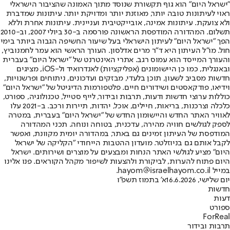
"ישראל היום" הוא גוף תקשורת שנוסד מתוך האמונה שהציבור הישראלי
ראוי לעיתונות טובה יותר, מאוזנת יותר ומדויקת יותר. עיתונות שמדברת
ולא צועקת. עיתונות אמינה, אובייקטיבית ועניינית. עיתונות אחרת וללא
תשלום. המהדורה המודפסת הראשונה פורסמה ב-30 ביולי 2007, וב-2010
הפך "ישראל היום" לעיתון הישראלי בעל שיעור החשיפה הגבוה ביותר בימי
חול. מו"ל העיתון היא ד"ר מרים אדלסון. העורך הראשי הוא עמר לחמנוביץ,
והעורך המייסד הוא עמוס רגב. אתרי האינטרנט של "ישראל היום" בעברית
ובאנגלית, כמו כן היישומונים (אפליקציות) לאנדרואיד ול-iOS, מציגים
חדשות מסביב לשעון, תוכן בלעדי, מבזקים ועדכונים, ניתוחים ופרשנויות,
וידיאו, פודקאסטים ושידורים חיים. פלטפורמות הדיגיטל של "ישראל היום"
כוללות ערוצי חדשות ודעות, תרבות ובידור, לייף סטייל, טכנולוגיה, ספורט,
כלכלה וצרכנות, בריאות, חיילים, אוכל, יהדות, תיירות ורכב. ב-2021 עלו
לאוויר האתר החדש והיישומון החדש של "ישראל היום" בעברית, במטרה
לספק לגולשים חוויה מהירה, עדכנית, בטוחה ונוחה. תכני המהדורה
המודפסת של העיתון זמינים גם באתר, במהדורה יומית מקוונת, ואפשר
לקבל אותם גם בניוזלטר. מועדון ההטבות הייחודי "הקליקה של ישראל
היום" מציע לגולשי האתר הנחות ומבצעים על מוצרים ושירותים. ישראל
היום פתוח להערות, לביקורת ולהצעות לשיפור מקהל הקוראים. פנו אלינו
במייל hayom@israelhayom.co.il.
יום שלישי, 16.6.2026
א' בתמוז תשפ"ו
חדשות
דעות
ספורט
ForReal
תרבות ובידור