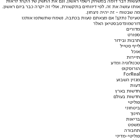
לעשות דבר דומה במשחק רשמי ראשון, וגם את החשק של הקהל לראות
אותו עושה את זה. לפי דיווחים בתקשורת, אולי זה יקרה כבר ביום ראשון.
מה שבטוח - זה יהיה ניצחון.
טעינו? נתקן! אם מצאתם טעות בכתבה, נשמח שתשתפו אותנו
דורטמונד
סבסטיאן האלר
מדורים
ספורט
תרבות ובידור
לייף סטייל
אוכל
תיירות
טכנולוגיה ומדע
הורוסקופ
ForReal
מגזין השבוע
דעות
חדשות בארץ
חדשות בעולם
פוליטי
ביטחוני
חינוך
בריאות
משפט
תחבורה
פוליטי-מדיני