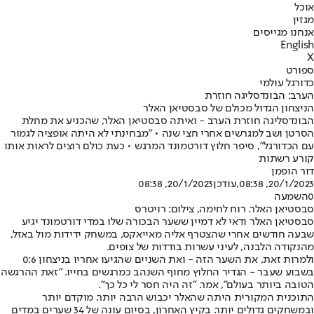
אוכל
מגזין
אנחנו מגייסים
English
X
ספורט
כדורגל עולמי
הערב: הבונדסליגה חוזרת
הניצחון הגדול מכולם של סבסטיאן האלר
הבונדסליגה חוזרת הערב - ואיתה סבסטיאן האלר, שהכניע את מחלת
הסרטן ושב למגרשים אחרי חצי שנה • "מבחינתי לא היתה אופציה לגמור
עם הכדורגל", סיפר חלוץ דורטמונד המרגש • כעת כולם רוצים לראות אותו
קורע רשתות
דור הופמן
20/1/2023, 08:38
,עודכן
20/1/2023, 08:38
0
השמעה
סבסטיאן האלר. רוח לחימה, צילום: רויטרס
סבסטיאן האלר ודאי לא דמיין ששער הבכורה שלו במדי דורטמונד יגיע
שבעה חודשים אחרי שהצטרף אליה מאייאקס, במשחק ידידות מול באזל,
מהנקודה הלבנה, לעיני עשרות בודדות של צופים.
ולמרות זאת, את השער הזה - ואת השניים שהגיעו אחריו בניצחון 0:6
בשבוע שעבר - הגדיר החלוץ מחוף השנהב כמרגשים בחייו. "זאת ההרגשה
הטובה ביותר בעולם", אמר. "זה היה חסר לי כל כך".
התוכנית המקורית היתה שהאלר יכבוש הרבה יותר, מוקדם יותר
ובמשחקים גדולים יותר. בקיץ האחרון, בסיום עונה של 34 שערים במדים