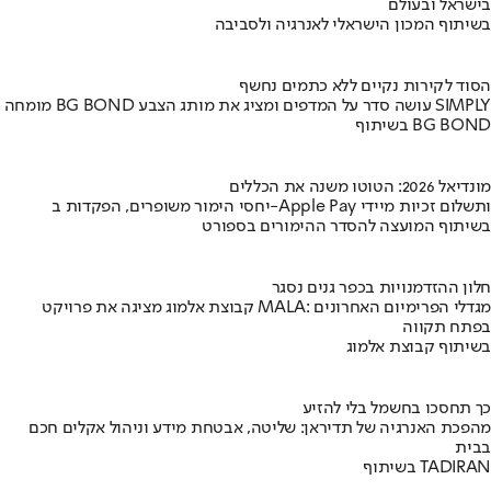
בישראל ובעולם
בשיתוף המכון הישראלי לאנרגיה ולסביבה
הסוד לקירות נקיים ללא כתמים נחשף
מומחה BG BOND עושה סדר על המדפים ומציג את מותג הצבע SIMPLY
בשיתוף BG BOND
מונדיאל 2026: הטוטו משנה את הכללים
יחסי הימור משופרים, הפקדות ב-Apple Pay ותשלום זכיות מיידי
בשיתוף המועצה להסדר ההימורים בספורט
חלון ההזדמנויות בכפר גנים נסגר
קבוצת אלמוג מציגה את פרויקט MALA: מגדלי הפרימיום האחרונים
בפתח תקווה
בשיתוף קבוצת אלמוג
כך תחסכו בחשמל בלי להזיע
מהפכת האנרגיה של תדיראן: שליטה, אבטחת מידע וניהול אקלים חכם
בבית
בשיתוף TADIRAN