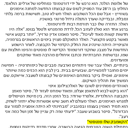
של אלופת הולנד, הוא נרכש על ידי דורטמונד כמחליפו של ארלינג הולאנד.
החלוץ בן ה־28 עוד הספיק לטוס עם קבוצתו החדשה למחנה אימונים
בשווייץ - אבל שם הכל השתבש. האלר חש לא טוב, תשישות ברמה בלתי
נסבלת, ובבדיקה שערך התגלה גידול סרטני באשכיו.
האלר. החזרה שלו כבר תורמת רבות לדורטמונד,
ברגע אחד הוא נאלץ לעזוב הכל, לרדת מהמגרש ולטפל בגופו. "אלה היו
חדשות קשות מאוד לעיכול", סיפר מאמנו אדין טרזיץ', "יותר בקטע אישי
מאשר בקטע מקצועי". האלר התאקלם מצוין בימים הראשונים בגרמניה,
והציפייה היתה שינהיג את החלק הקדמי של הקבוצה. לאחר הישמע
החדשות על מצבו, שחקני דורטמונד הקדישו לו פוסטים והניפו חולצות עם
שמו, וברשתות החברתיות נכתבו איחולים מהרבה מאוד שחקנים
ומועדונים.
בינתיים, האלר עבר שני ניתוחים וארבעה סבבים של כימותרפיה - חמישה
ימים מחובר למכשירים, שבועיים בבית. בין לבין הוא הכניס כמה שיותר
אימונים, ואפילו ביקר במתחם האימונים של קבוצתו לשעבר, אייאקס, שם
המשיך את תהליך השיקום.
האוהדים ממתינים לשובו של האלר,צילום: איפי
"הוא ביקש לבוא להתאמן אצלנו, ומאוד שמחנו לעזור לו", סיפר מאמן
הקבוצה ההולנדית, אלפרד שרודר. בכל הזמן הזה, בין מיטת הטיפולים
למגרש האימונים, האלר מעולם לא חשב שיש אפשרות שלא יחזור לשחק.
הוא תמיד האמין בעצמו ובסובביו. "מבחינתי לא היתה אופציה לגמור עם
הכדורגל", סיפר בשבוע שעבר. "ידעתי שזה רק עניין של זמן ושל כמה אני
רעב".
"הקאמבק שלו פנטסטי"
בתחילת השנה הנוכחית הגיעה הבשורה. אחרי סדרת בדיקות נוספת,