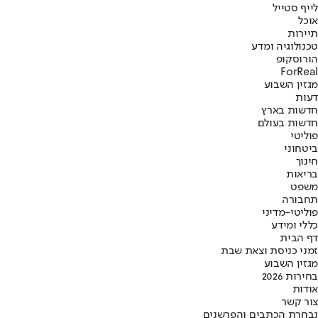
לייף סטייל
אוכל
תיירות
טכנולוגיה ומדע
הורוסקופ
ForReal
מגזין השבוע
דעות
חדשות בארץ
חדשות בעולם
פוליטי
ביטחוני
חינוך
בריאות
משפט
תחבורה
פוליטי-מדיני
כללי ומידע
דף הבית
זמני כניסת וצאת שבת
מגזין השבוע
בחירות 2026
אודות
צור קשר
נבחרת הכתבים והפרשנים