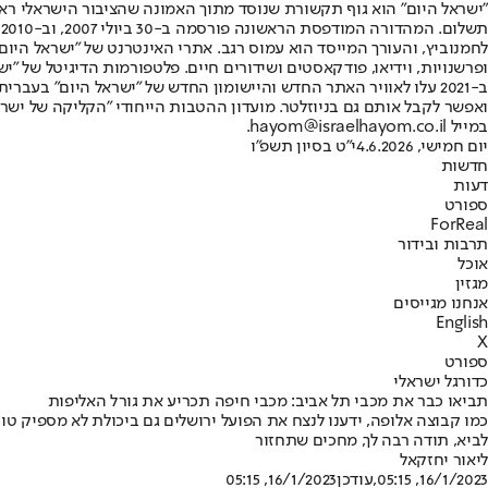
"ישראל היום" הוא גוף תקשורת שנוסד מתוך האמונה שהציבור הישראלי ראוי 
ת
ופרשנויות, וידיאו, פודקאסטים ושידורים חיים. פלטפורמות הדיגיטל של "ישרא
ב-2021 עלו לאוויר האתר החדש והיישומון החדש של "ישראל היום" בע
ואפשר לקבל אותם גם בניוזלטר. מועדון ההטבות הייחודי "הקליקה של ישרא
במייל hayom@israelhayom.co.il.
יום חמישי, 4.6.2026
י"ט בסיון תשפ"ו
חדשות
דעות
ספורט
ForReal
תרבות ובידור
אוכל
מגזין
אנחנו מגייסים
English
X
ספורט
כדורגל ישראלי
תביאו כבר את מכבי תל אביב: מכבי חיפה תכריע את גורל האליפות
כמו קבוצה אלופה, ידענו לנצח את הפועל ירושלים גם ביכולת לא מספיק טוב
לביא, תודה רבה לך, מחכים שתחזור
ליאור יחזקאל
16/1/2023, 05:15
,עודכן
16/1/2023, 05:15