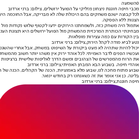
0
השמעה
מכבי חיפה חוגגת ניצחון מזליקי על הפועל ירושלים, צילום: ברני ארדוב
לכל קבוצה ישנם משחקים בהם היכולת שלה לא מבריקה, אבל החוכמה היא 
הצגות ללא הפסקה.
אתמול היה משחק כזה, ולשמחתנו הירוקים ידעו לקטוף שלוש נקודות מול
מבחינתי הכותרת המרכזית מהמשחק מול הפועל ירושלים היא תצוגת הענק ש
בין הקורות עם כמה עצירות מופלאות.
נטע לביא מודה לקהל הירוק,צילום: ברני ארדוב
יכול להיות שתהיה לא מעט ביקורת על השיפוט במשחק, אבל אחרי שהשגנו ניצ
ועכשיו הפנים לדבר האמיתי. לכל אוהד ירוק אין משהו יותר חשוב מהמשחק 
את הרוח מהמפרשים של הצהובים ומשם הדרך לאליפות שלישית ברציפות 
אוהדי חיפה. בשבוע הבא המבחן האמיתי,צילום: ברני ארדוב
שבוע מתוח מחכה לנו, שבוע מלא באמוציות, הכנה של הקהלים, הכנה של ה
בליגה. כן אני אומר את זה כשאנחנו רק בחודש ינואר.
חיפה חוגגת,צילום: ברני ארדוב