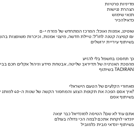
מדיניות פרטיות
הצהרת נגישות
תנאי שימוש
כדאי
להכיר
שופינג, אמנות ואוכל: המרכז המתחדש של מזרח י-ם
קפיצה קטנה לחו"ל: טיילת חדשה, מיצגי אמנות, וכיכרות משופצות בהשקעה של 100 מיליון ₪
בשיתוף עיריית ירושלים
כך תחסכו בחשמל בלי להזיע
מהפכת האנרגיה של תדיראן: שליטה, אבטחת מידע וניהול אקלים חכם בבי
בשיתוף TADIRAN
מאחורי הקלעים של הטעם הישראלי
איך אסם הפכה את תקופת הצנע והמחסור הקשה של שנות ה-40 למותג לאומי?
בשיתוף אסם
אתם עוד לא שם? הטיסה למונדיאל כבר יצאה
יונדאי לוקחת אתכם לבמה הכי גדולה בעולם
בשיתוף יונדאי מבית כלמוביל