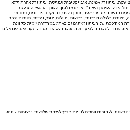
ועקת. עיתונות אמינה, אובייקטיבית ועניינית. עיתונות אחרת וללא
עור החשיפה הגבוה ביותר בימי חול. מו"ל העיתון היא ד"ר מרים אדלסון. העורך הראשי הוא עמר
 והעורך המייסד הוא עמוס רגב. אתרי האינטרנט של "ישראל היום" בעברית ובאנגלית, כמו כן היישומונים (אפליקציות) לאנדרואיד ול-iOS, מציגים חדשות מסביב לשעון, תוכן בלעדי, מבזקים ועדכונים, ניתוחים
, ספורט, כלכלה וצרכנות, בריאות, חיילים, אוכל, יהדות, תיירות ורכב.
דורה המודפסת של העיתון זמינים גם באתר, במהדורה יומית מקוונת,
היום פתוח להערות, לביקורת ולהצעות לשיפור מקהל הקוראים. פנו אלינו
ן נוקאאוט לצהובים ויפתח לנו את הדרך לצלחת שלישית ברציפות • ונטע