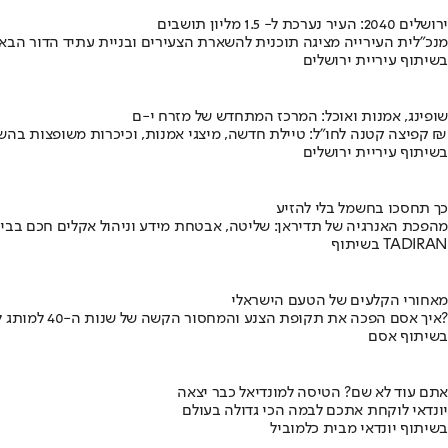
ירושלים 2040: העיר נערכת ל- 1.5 מליון תושבים
מנכ"לית העירייה מציגה תוכנית להשארת הצעירים ובניית עתיד הדור הבא
בשיתוף עיריית ירושלים
שופינג, אמנות ואוכל: המרכז המתחדש של מזרח י-ם
קפיצה קטנה לחו"ל: טיילת חדשה, מיצגי אמנות, וכיכרות משופצות בהשקעה של 100 מיליון ₪
בשיתוף עיריית ירושלים
כך תחסכו בחשמל בלי להזיע
מהפכת האנרגיה של תדיראן: שליטה, אבטחת מידע וניהול אקלים חכם בבי
בשיתוף TADIRAN
מאחורי הקלעים של הטעם הישראלי
איך אסם הפכה את תקופת הצנע והמחסור הקשה של שנות ה-40 למותג לאומי?
בשיתוף אסם
אתם עוד לא שם? הטיסה למונדיאל כבר יצאה
יונדאי לוקחת אתכם לבמה הכי גדולה בעולם
בשיתוף יונדאי מבית כלמוביל