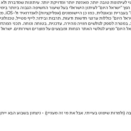
לעיתונות טובה יותר, מאוזנת יותר ומדויקת יותר. עיתונות שמדברת ולא צ
שלום. המהדורה המודפסת הראשונה פורסמה ב-30 ביולי 2007, וב-2010 הפך "ישראל היום" לעיתון הישראלי בעל שי
לחמנוביץ,
ל היום" כוללות ערוצי חדשות ודעות, תרבות ובידור, לייף סטייל, טכנולוגיה
ברית, במטרה לספק לגולשים חוויה מהירה, עדכנית, בטוחה ונוחה. תכני המה
ל היום" מציע לגולשי האתר הנחות ומבצעים על מוצרים ושירותים. ישראל 
ה (ולמרות שיפוט בעייתי, אבל את מי זה מעניין) • ניצחון בשבוע הבא יית