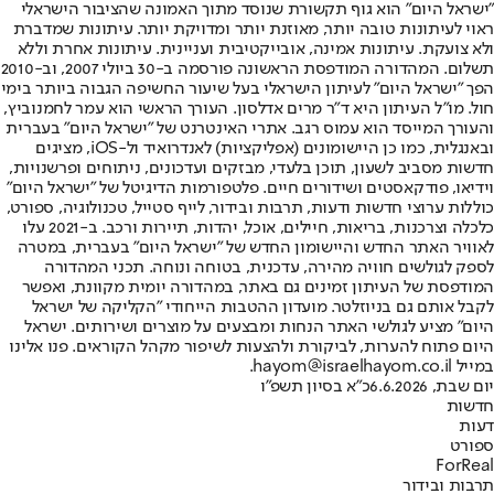
"ישראל היום" הוא גוף תקשורת שנוסד מתוך האמונה שהציבור הישראלי
ראוי לעיתונות טובה יותר, מאוזנת יותר ומדויקת יותר. עיתונות שמדברת
ולא צועקת. עיתונות אמינה, אובייקטיבית ועניינית. עיתונות אחרת וללא
תשלום. המהדורה המודפסת הראשונה פורסמה ב-30 ביולי 2007, וב-2010
הפך "ישראל היום" לעיתון הישראלי בעל שיעור החשיפה הגבוה ביותר בימי
חול. מו"ל העיתון היא ד"ר מרים אדלסון. העורך הראשי הוא עמר לחמנוביץ,
והעורך המייסד הוא עמוס רגב. אתרי האינטרנט של "ישראל היום" בעברית
ובאנגלית, כמו כן היישומונים (אפליקציות) לאנדרואיד ול-iOS, מציגים
חדשות מסביב לשעון, תוכן בלעדי, מבזקים ועדכונים, ניתוחים ופרשנויות,
וידיאו, פודקאסטים ושידורים חיים. פלטפורמות הדיגיטל של "ישראל היום"
כוללות ערוצי חדשות ודעות, תרבות ובידור, לייף סטייל, טכנולוגיה, ספורט,
כלכלה וצרכנות, בריאות, חיילים, אוכל, יהדות, תיירות ורכב. ב-2021 עלו
לאוויר האתר החדש והיישומון החדש של "ישראל היום" בעברית, במטרה
לספק לגולשים חוויה מהירה, עדכנית, בטוחה ונוחה. תכני המהדורה
המודפסת של העיתון זמינים גם באתר, במהדורה יומית מקוונת, ואפשר
לקבל אותם גם בניוזלטר. מועדון ההטבות הייחודי "הקליקה של ישראל
היום" מציע לגולשי האתר הנחות ומבצעים על מוצרים ושירותים. ישראל
היום פתוח להערות, לביקורת ולהצעות לשיפור מקהל הקוראים. פנו אלינו
במייל hayom@israelhayom.co.il.
יום שבת, 6.6.2026
כ"א בסיון תשפ"ו
חדשות
דעות
ספורט
ForReal
תרבות ובידור