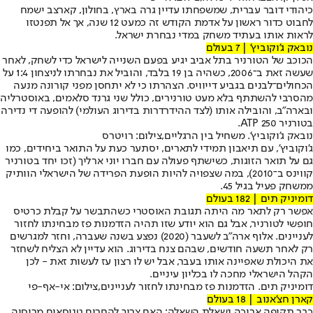
כיהודי דובר עברית, שמשפחתו עדיין גרה בארץ, בחולון, קארצב ישמח
לחבוט כדור ראשון על אדמת הקודש זה כמעט 12 שנה, אך אל תפנטזו
לראות אותו בעתיד משחק במדי נבחרת ישראל.
נובאק ג'וקוביץ' | 7 בעולם
הכוכב של הטורניר בתל אביב יגיע בפעם השנייה לישראל כדי לשחק, לאחר
שעשה זאת ב־2006, כשהיה בן 19 בלבד, והוביל את נבחרתו לניצחון 1:4 על
הכחולים־לבנים בגביע דייוויס. הצהרתו כי לא יתחסן מפני קורונה מנעה
מהסרבי להשתתף בלא מעט טורנירים, כולל שני גרנד סלאמים, באוסטרליה
ובארה"ב, והובילה אותו (לצד ההידרדרות בדירוג העולמי) להופעה די נדירה
בטורניר 250 ATP.
נובאק ג'וקוביץ'. משחיל בין הרגליים,צילום: רויטרס
ג'וקוביץ', עם תיאבון תמידי לתארים, יסתער כעת על התואר ביחידים, כמו
גם על תואר הזוגות, כשישתף פעולה עם חברו יוני ארליך (זכו יחד בטורניר
קווינס ב־2010), במה שצפויה להיות הופעת הפרידה של הישראלי הוותיק
ממשחק פעיל בגיל 45.
דומיניק תים | 182 בעולם
אפשר רק לתאר מה היתה תגובת האוסטרי כשהתבשר על קבלת כרטיס
חופשי לטורניר, אבל גם הוא יודע שזו תהיה הזדמנות פז מבחינתו לחזור
לעניינים. אלוף ארה"ב לשעבר (2020) נפצע בשנה שעברה, וחזר למגרשים
רק לאחר תשעה חודשים, שבהם צנח בדירוג. הוא עדיין לא הצליח לשחזר
את היכולת שאפיינה אותו בעבר, אבל יש לו רצון עז לעשות זאת - לכן
הקהל הישראלי מחכה לו בכליון עיניים.
דומיניק תים. הזדמנות פז מבחינתו לחזור לעניינים,צילום: אי-אף-פי
קארן חצ'אנוב | 18 בעולם
כבר תקופה ארוכה נשאלת השאלה: האם צריך להחרים טניסאים מרוסיה