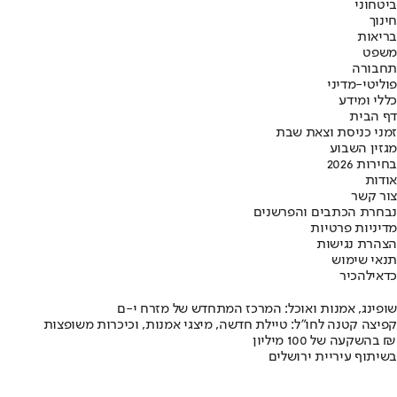
ביטחוני
חינוך
בריאות
משפט
תחבורה
פוליטי-מדיני
כללי ומידע
דף הבית
זמני כניסת וצאת שבת
מגזין השבוע
בחירות 2026
אודות
צור קשר
נבחרת הכתבים והפרשנים
מדיניות פרטיות
הצהרת נגישות
תנאי שימוש
כדאי
להכיר
שופינג, אמנות ואוכל: המרכז המתחדש של מזרח י-ם
קפיצה קטנה לחו"ל: טיילת חדשה, מיצגי אמנות, וכיכרות משופצות
בהשקעה של 100 מיליון ₪
בשיתוף עיריית ירושלים