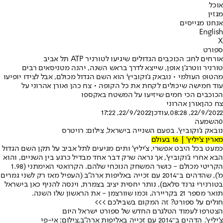
אוכל
מגזין
אנחנו מגייסים
English
X
ספורט
אורחים לחג: הכוכבים הגדולים שיגיעו לטורניר ATP תל אביב
טורניר ווטרג'ן אופן, שייצא לדרך בראש השנה, יהנה מטניסאים רבים
מהטופ העולמי • נובאק ג'וקוביץ' הוא השם הגדול מכולם, אבל לצידו יופיעו
עוד חמישה שיכולים לקחת את כל הקופה • צח כהן ואורן אהרוני על
הכוכבים הכי חמים שיזיעו על המשטח באקספו
צח כהן
אורן אהרוני
22/9/2022, 08:28
,עודכן
22/9/2022, 17:22
0
השמעה
נובאק ג'וקוביץ'. בפעם השנייה בישראל, צילום: רויטרס
מארין צ'יליץ' | 16 בעולם
כמעט בכל היבט אפשרי, צ'יליץ' ותים מגיעים לתל אביב על תקן השם הגדול
הבא אחרי ג'וקוביץ', אך נראה שרק דבר אחד מבדיל כרגע בין השניים, והוא
הקריטי מכולם - כושר המשחק הנוכחי שלהם. הקרואטי האימתני (1.98
מ'), שהדהים ב־2014 עם זכייה באליפות ארה"ב (העפיל מאז רק לשני גמרים
בטורנירי גרנד סלאם), נותר יחסית יציב בצמרת, וינסה להניף כאן בישראל
תואר מספר 21 בקריירה, וכמו שוורצמן - את הראשון שלו השנה.
חולים על ספורט? זה המקום בשבילכם >>>
הצטרפו לעמוד הטלגרם החדש של ספורט ישראל היום
צ'יליץ'. הדהים ב־2014 עם זכייה באליפות ארה"ב,צילום: אי-פי