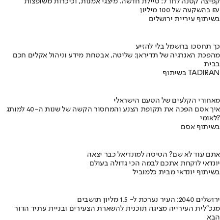
קפיצה קטנה לחו"ל: טיילת חדשה, מיצגי אמנות, וכיכרות משופצות
בהשקעה של 100 מיליון ₪
בשיתוף עיריית ירושלים
כך תחסכו בחשמל בלי להזיע
מהפכת האנרגיה של תדיראן: שליטה, אבטחת מידע וניהול אקלים חכם
בבית
בשיתוף TADIRAN
מאחורי הקלעים של הטעם הישראלי
איך אסם הפכה את תקופת הצנע והמחסור הקשה של שנות ה-40 למותג
לאומי?
בשיתוף אסם
אתם עוד לא שם? הטיסה למונדיאל כבר יצאה
יונדאי לוקחת אתכם לבמה הכי גדולה בעולם
בשיתוף יונדאי מבית כלמוביל
ירושלים 2040: העיר נערכת ל- 1.5 מליון תושבים
מנכ"לית העירייה מציגה תוכנית להשארת הצעירים ובניית עתיד הדור
הבא