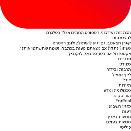
הכתבות ועידכוני הספורט החמים אצלך בטלגרם
להצטרפות
קארן חצ'אנוב. גם יגיע לישראל,צילום: רויטרס
טעינו? נתקן! אם מצאתם טעות בכתבה, נשמח שתשתפו אותנו
אקספו תל אביב
טניס
נובאק ג'וקוביץ'
מדורים
ספורט
תרבות ובידור
לייף סטייל
אוכל
תיירות
טכנולוגיה ומדע
הורוסקופ
ForReal
מגזין השבוע
דעות
חדשות בארץ
חדשות בעולם
פוליטי