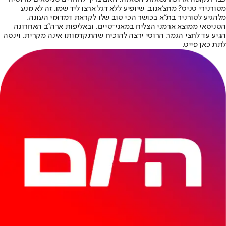
מטורנירי טניס? מחצ'אנוב, שיופיע ללא דגל ארצו ליד שמו, זה לא מנע
מלהגיע לטורניר בת"א בכושר הכי טוב שלו לקראת דמדומי העונה.
הטניסאי ממוצא ארמני הצליח במאני־טיים, ובאליפות ארה"ב האחרונה
הגיע עד לחצי הגמר. הרוסי ירצה להוכיח שהתקדמותו אינה מקרית, וינסה
לתת כאן פייט.