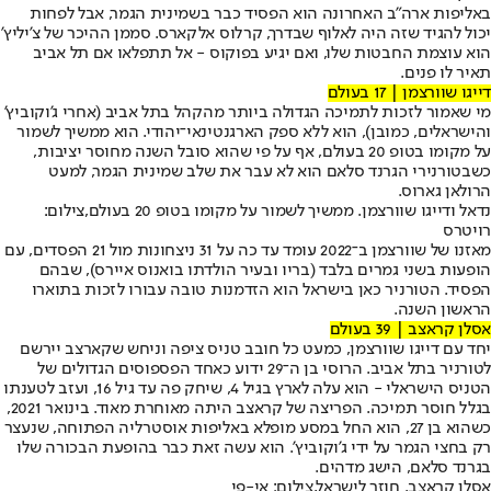
באליפות ארה"ב האחרונה הוא הפסיד כבר בשמינית הגמר, אבל לפחות
יכול להגיד שזה היה לאלוף שבדרך, קרלוס אלקארס. סממן ההיכר של צ'יליץ'
הוא עוצמת החבטות שלו, ואם יגיע בפוקוס - אל תתפלאו אם תל אביב
תאיר לו פנים.
דייגו שוורצמן | 17 בעולם
מי שאמור לזכות לתמיכה הגדולה ביותר מהקהל בתל אביב (אחרי ג'וקוביץ'
והישראלים, כמובן), הוא ללא ספק הארגנטינאי־יהודי. הוא ממשיך לשמור
על מקומו בטופ 20 בעולם, אף על פי שהוא סובל השנה מחוסר יציבות,
כשבטורנירי הגרנד סלאם הוא לא עבר את שלב שמינית הגמר, למעט
הרולאן גארוס.
נדאל ודייגו שוורצמן. ממשיך לשמור על מקומו בטופ 20 בעולם,צילום:
רויטרס
מאזנו של שוורצמן ב־2022 עומד עד כה על 31 ניצחונות מול 21 הפסדים, עם
הופעות בשני גמרים בלבד (בריו ובעיר הולדתו בואנוס איירס), שבהם
הפסיד. הטורניר כאן בישראל הוא הזדמנות טובה עבורו לזכות בתוארו
הראשון השנה.
אסלן קראצב | 39 בעולם
יחד עם דייגו שוורצמן, כמעט כל חובב טניס ציפה וניחש שקארצב יירשם
לטורניר בתל אביב. הרוסי בן ה־29 ידוע כאחד הפספוסים הגדולים של
הטניס הישראלי - הוא עלה לארץ בגיל 4, שיחק פה עד גיל 16, ועזב לטענתו
בגלל חוסר תמיכה. הפריצה של קראצב היתה מאוחרת מאוד. בינואר 2021,
כשהוא בן 27, הוא החל במסע מופלא באליפות אוסטרליה הפתוחה, שנעצר
רק בחצי הגמר על ידי ג'וקוביץ'. הוא עשה זאת כבר בהופעת הבכורה שלו
בגרנד סלאם, הישג מדהים.
אסלן קראצב. חוזר לישראל,צילום: אי-פי