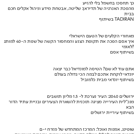
כך תחסכו בחשמל בלי להזיע
מהפכת האנרגיה של תדיראן: שליטה, אבטחת מידע וניהול אקלים חכם
בבית
בשיתוף TADIRAN
מאחורי הקלעים של הטעם הישראלי
איך אסם הפכה את תקופת הצנע והמחסור הקשה של שנות ה-40 למותג
לאומי?
בשיתוף אסם
אתם עוד לא שם? הטיסה למונדיאל כבר יצאה
יונדאי לוקחת אתכם לבמה הכי גדולה בעולם
בשיתוף יונדאי מבית כלמוביל
ירושלים 2040: העיר נערכת ל- 1.5 מליון תושבים
מנכ"לית העירייה מציגה תוכנית להשארת הצעירים ובניית עתיד הדור
הבא
בשיתוף עיריית ירושלים
שופינג, אמנות ואוכל: המרכז המתחדש של מזרח י-ם