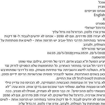
אוכל
מגזין
אנחנו מגייסים
English
X
ספורט
כדורגל ישראלי
אדון ארז כלפון, הכדורגל פה גדול עליך
לא יעזרו 205 סדרנים, וגם לא 2050 - אנחנו לא יודעים לעבוד. ל-18 דקות
איחור בפתיחת הדרבי התל-אביב יש תרופה אחת - לשים את מפתחות על
השולחן, ולעזוב
אביעד פוהורילס
22/5/2022, 05:51
,עודכן
22/5/2022, 06:03
0
השמעה
יציע הפועל ת"א נצבע אדום. דרבי של חזיזים, צילום: עמי שומן
1 דרבי תל אביבי במחזור האחרון. כל התחמושת שלא הספיקו לזרוק נגד
פ"ת, הושלכה לדשא והשביתה עוד פתיחת משחק, כמו כל דרבי שמתחרבש
כאן בשנים האחרונות. אפשר להצהיר סופית שהרשויות הרימו ידיים מזמן,
ונותנות לכאוס לנהל לנו את החיים.
לא ברור איך זה שבחסות האבטחה המצחיקה, לא הכניסו פה עדיין טילי
לאו או פצצות נפלאם. שאלתי חבר שנכנס אם בדקו אותו, והוא ענה: "לא
הוצאתי כלום מהכיסים". זה כבר מזמן לא מצחיק, ואפילו לא מגניב. ככה
נראית אנרכיה, כדורגל של פולישוקים. לא יעזרו 205 סדרנים, וגם לא 2050
אנחנו לא יודעים לעבוד. ל-18 דקות איחור בפתיחה יש תרופה אחת - לשים
את מפתחות על השולחן, ולעזוב. אדון ארז כלפון, זה גדול עליך.