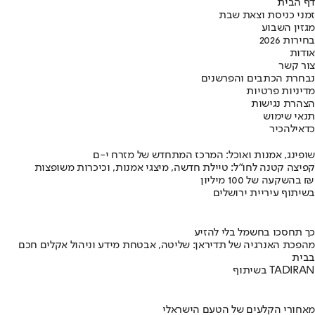
דף הבית
זמני כניסת וצאת שבת
מגזין השבוע
בחירות 2026
אודות
צור קשר
נבחרת הכתבים והפרשנים
מדיניות פרטיות
הצהרת נגישות
תנאי שימוש
כדאי
להכיר
שופינג, אמנות ואוכל: המרכז המתחדש של מזרח י-ם
קפיצה קטנה לחו"ל: טיילת חדשה, מיצגי אמנות, וכיכרות משופצות
בהשקעה של 100 מיליון ₪
בשיתוף עיריית ירושלים
כך תחסכו בחשמל בלי להזיע
מהפכת האנרגיה של תדיראן: שליטה, אבטחת מידע וניהול אקלים חכם
בבית
בשיתוף TADIRAN
מאחורי הקלעים של הטעם הישראלי