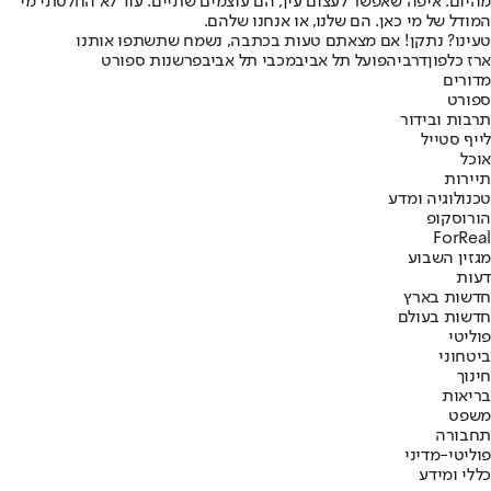
מהיום. איפה שאפשר לעצום עין, הם עוצמים שתיים. עוד לא החלטתי מי
המודל של מי כאן. הם שלנו, או אנחנו שלהם.
טעינו? נתקן! אם מצאתם טעות בכתבה, נשמח שתשתפו אותנו
ארז כלפון
דרבי
הפועל תל אביב
מכבי תל אביב
פרשנות ספורט
מדורים
ספורט
תרבות ובידור
לייף סטייל
אוכל
תיירות
טכנולוגיה ומדע
הורוסקופ
ForReal
מגזין השבוע
דעות
חדשות בארץ
חדשות בעולם
פוליטי
ביטחוני
חינוך
בריאות
משפט
תחבורה
פוליטי-מדיני
כללי ומידע