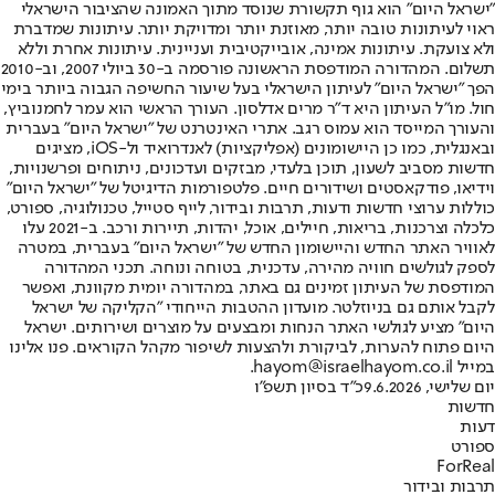
"ישראל היום" הוא גוף תקשורת שנוסד מתוך האמונה שהציבור הישראלי
ראוי לעיתונות טובה יותר, מאוזנת יותר ומדויקת יותר. עיתונות שמדברת
ולא צועקת. עיתונות אמינה, אובייקטיבית ועניינית. עיתונות אחרת וללא
תשלום. המהדורה המודפסת הראשונה פורסמה ב-30 ביולי 2007, וב-2010
הפך "ישראל היום" לעיתון הישראלי בעל שיעור החשיפה הגבוה ביותר בימי
חול. מו"ל העיתון היא ד"ר מרים אדלסון. העורך הראשי הוא עמר לחמנוביץ,
והעורך המייסד הוא עמוס רגב. אתרי האינטרנט של "ישראל היום" בעברית
ובאנגלית, כמו כן היישומונים (אפליקציות) לאנדרואיד ול-iOS, מציגים
חדשות מסביב לשעון, תוכן בלעדי, מבזקים ועדכונים, ניתוחים ופרשנויות,
וידיאו, פודקאסטים ושידורים חיים. פלטפורמות הדיגיטל של "ישראל היום"
כוללות ערוצי חדשות ודעות, תרבות ובידור, לייף סטייל, טכנולוגיה, ספורט,
כלכלה וצרכנות, בריאות, חיילים, אוכל, יהדות, תיירות ורכב. ב-2021 עלו
לאוויר האתר החדש והיישומון החדש של "ישראל היום" בעברית, במטרה
לספק לגולשים חוויה מהירה, עדכנית, בטוחה ונוחה. תכני המהדורה
המודפסת של העיתון זמינים גם באתר, במהדורה יומית מקוונת, ואפשר
לקבל אותם גם בניוזלטר. מועדון ההטבות הייחודי "הקליקה של ישראל
היום" מציע לגולשי האתר הנחות ומבצעים על מוצרים ושירותים. ישראל
היום פתוח להערות, לביקורת ולהצעות לשיפור מקהל הקוראים. פנו אלינו
במייל hayom@israelhayom.co.il.
יום שלישי, 9.6.2026
כ"ד בסיון תשפ"ו
חדשות
דעות
ספורט
ForReal
תרבות ובידור