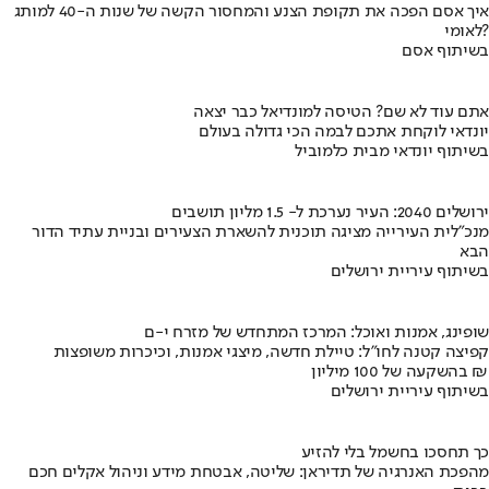
איך אסם הפכה את תקופת הצנע והמחסור הקשה של שנות ה-40 למותג
לאומי?
בשיתוף אסם
אתם עוד לא שם? הטיסה למונדיאל כבר יצאה
יונדאי לוקחת אתכם לבמה הכי גדולה בעולם
בשיתוף יונדאי מבית כלמוביל
ירושלים 2040: העיר נערכת ל- 1.5 מליון תושבים
מנכ"לית העירייה מציגה תוכנית להשארת הצעירים ובניית עתיד הדור
הבא
בשיתוף עיריית ירושלים
שופינג, אמנות ואוכל: המרכז המתחדש של מזרח י-ם
קפיצה קטנה לחו"ל: טיילת חדשה, מיצגי אמנות, וכיכרות משופצות
בהשקעה של 100 מיליון ₪
בשיתוף עיריית ירושלים
כך תחסכו בחשמל בלי להזיע
מהפכת האנרגיה של תדיראן: שליטה, אבטחת מידע וניהול אקלים חכם