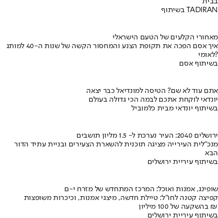
בבית
בשיתוף TADIRAN
מאחורי הקלעים של הטעם הישראלי
איך אסם הפכה את תקופת הצנע והמחסור הקשה של שנות ה-40 למותג
לאומי?
בשיתוף אסם
אתם עוד לא שם? הטיסה למונדיאל כבר יצאה
יונדאי לוקחת אתכם לבמה הכי גדולה בעולם
בשיתוף יונדאי מבית כלמוביל
ירושלים 2040: העיר נערכת ל- 1.5 מליון תושבים
מנכ"לית העירייה מציגה תוכנית להשארת הצעירים ובניית עתיד הדור
הבא
בשיתוף עיריית ירושלים
שופינג, אמנות ואוכל: המרכז המתחדש של מזרח י-ם
קפיצה קטנה לחו"ל: טיילת חדשה, מיצגי אמנות, וכיכרות משופצות
בהשקעה של 100 מיליון ₪
בשיתוף עיריית ירושלים