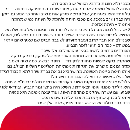
מכבי ת"א חוגגת בדרבי. הפועל שוב הפסידה,
היתה להפועל משימה אחת קטנה, אחרי שנתניה התפרקה בחיפה – רק
גול אחד והיא באירופה, אבל פריצה פירק אותם שוב ואחר כך הגיע גם ריקן
וזה כבר 17:1 2 במאזן. אם מכבי היתה נלחמת כל העונה כפי שנלחמה
אתמול - היתה אלופה.
2 יש גבול לכמה מסוגלת מכבי חיפה לדחות את חגיגות האליפות שלה על
הדשא. למרות הרוטציה בהרכב, אצילי חגג 20 שערים ו-10 בישולים, ואפילו
שבני לם הוא חבר קרוב ועובד מועדון לשעבר, הבינו שם שאיך שהם ייראו
במשחק - ככה הם יגיעו לגמר הגביע.
האוהדים פורצים לדשא בסמי עופר,צילום: אלן שיבר
דוניו וצ'יבוטה עשו עבודה, מחמוד ג'אבר יופי של שחקן, ובדיוק בדקה
שהקהל ביקש לעשות מחווה לדין דוד – חיפה כבשה. כמה שזה נשמע
מוזר, גם אם סופרים את הנקודות מפתיחת הפלייאוף העליון הצולע, גם
אותו חיפה סיימה ראשונה, מה שהביא גם את גברת שחר לתא הכבוד לצידו
של בעלה. אפשר לקרוא לה הגברת הראשונה?
3 לב"ש מגיע לסיים במקום השני. בקרבות הגדולים מול מכבי ת"א העונה
היא גילתה מפגני אופי יוצאי דופן. השיא היה בחצי גמר הגביע, ובוודאי לפני
שבוע, עם עשרה שחקנים מהדקה ה-18, ועוד יצאה מפיגור. היא פגשה
אתמול סכנין, שחוץ מרכבת עבר עליה השבוע הכל.
ברק בכר בסלפי על הדשא בסמי עופר,צילום: אלן שיבר