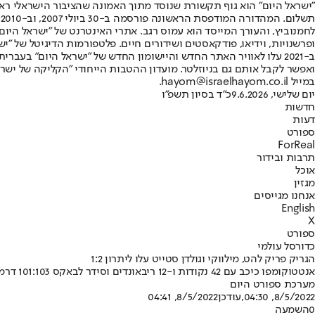
"ישראל היום" הוא גוף תקשורת שנוסד מתוך האמונה שהציבור הישראלי ראוי 
ת
ופרשנויות, וידיאו, פודקאסטים ושידורים חיים. פלטפורמות הדיגיטל של "ישרא
ב-2021 עלו לאוויר האתר החדש והיישומון החדש של "ישראל היום" בע
ואפשר לקבל אותם גם בניוזלטר. מועדון ההטבות הייחודי "הקליקה של ישרא
במייל hayom@israelhayom.co.il.
יום שלישי, 9.6.2026
כ"ד בסיון תשפ"ו
חדשות
דעות
ספורט
ForReal
תרבות ובידור
אוכל
מגזין
אנחנו מגייסים
English
X
ספורט
כדורסל עולמי
הגריק פריק להט, מילווקי וגולדן סטייט עלו ליתרון 1:2
אנטטוקומפו כיכב עם 42 נקודות ו-12 ריבאונדים וסידר לבאקס 101:103 דרמטי במיוחד מול הסלטיקס • סטף קרי להט עם 30 נקודות ב- 112:142 המוחץ על ממפיס, ג'ה מוראנט נפצע ברבע האחרון
מערכת ספורט היום
8/5/2022, 04:30
,עודכן
8/5/2022, 04:41
0
השמעה