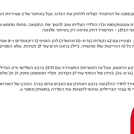
לסיום, בוסטון עלתה ליתרון מפתיע, 99:100 אבל אז יאניס אנטטוקומפו וג'רו הולדיי הצליחו שוב ל
וף הבלגן - הורפורד דחק פנימה רק באיחור אלגנטי.
הגריזליז אומנם פתחו היטב את המשחק ואף הובילו ב-13