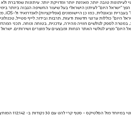
לעיתונות טובה יותר, מאוזנת יותר ומדויקת יותר. עיתונות שמדברת ולא צ
שלום. המהדורה המודפסת הראשונה פורסמה ב-30 ביולי 2007, וב-2010 הפך "ישראל היום" לעיתון הישראלי בעל שי
לחמנוביץ,
ל היום" כוללות ערוצי חדשות ודעות, תרבות ובידור, לייף סטייל, טכנולוגיה
ברית, במטרה לספק לגולשים חוויה מהירה, עדכנית, בטוחה ונוחה. תכני המה
ל היום" מציע לגולשי האתר הנחות ומבצעים על מוצרים ושירותים. ישראל 