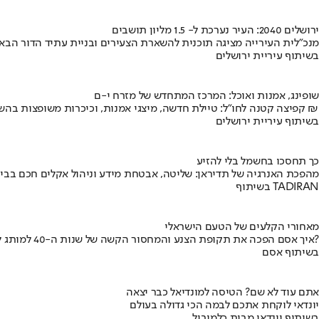
ירושלים 2040: העיר נערכת ל- 1.5 מליון תושבים
מנכ"לית העירייה מציגה תוכנית להשארת הצעירים ובניית עתיד הדור הבא
בשיתוף עיריית ירושלים
שופינג, אמנות ואוכל: המרכז המתחדש של מזרח י-ם
קפיצה קטנה לחו"ל: טיילת חדשה, מיצגי אמנות, וכיכרות משופצות בהשקעה של 100 מיליון ₪
בשיתוף עיריית ירושלים
כך תחסכו בחשמל בלי להזיע
מהפכת האנרגיה של תדיראן: שליטה, אבטחת מידע וניהול אקלים חכם בבי
בשיתוף TADIRAN
מאחורי הקלעים של הטעם הישראלי
איך אסם הפכה את תקופת הצנע והמחסור הקשה של שנות ה-40 למותג לאומי?
בשיתוף אסם
אתם עוד לא שם? הטיסה למונדיאל כבר יצאה
יונדאי לוקחת אתכם לבמה הכי גדולה בעולם
בשיתוף יונדאי מבית כלמוביל