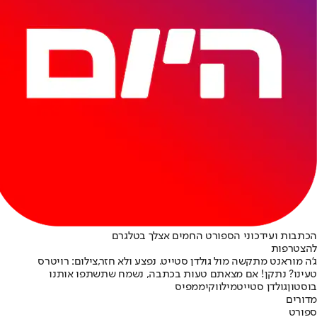
הכתבות ועידכוני הספורט החמים אצלך בטלגרם
להצטרפות
ג'ה מוראנט מתקשה מול גולדן סטייט. נפצע ולא חזר,צילום: רויטרס
טעינו? נתקן! אם מצאתם טעות בכתבה, נשמח שתשתפו אותנו
בוסטון
גולדן סטייט
מילווקי
ממפיס
מדורים
ספורט