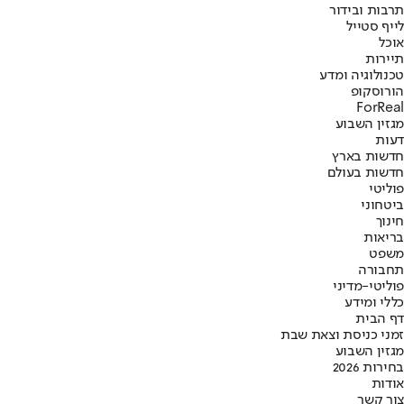
תרבות ובידור
לייף סטייל
אוכל
תיירות
טכנולוגיה ומדע
הורוסקופ
ForReal
מגזין השבוע
דעות
חדשות בארץ
חדשות בעולם
פוליטי
ביטחוני
חינוך
בריאות
משפט
תחבורה
פוליטי-מדיני
כללי ומידע
דף הבית
זמני כניסת וצאת שבת
מגזין השבוע
בחירות 2026
אודות
צור קשר