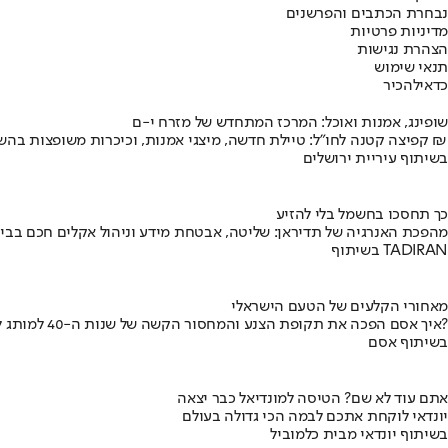
נבחרת הכתבים והפרשנים
מדיניות פרטיות
הצהרת נגישות
תנאי שימוש
כדאי
להכיר
שופינג, אמנות ואוכל: המרכז המתחדש של מזרח י-ם
קפיצה קטנה לחו"ל: טיילת חדשה, מיצגי אמנות, וכיכרות משופצות בהשקעה של 100 מיליון ₪
בשיתוף עיריית ירושלים
כך תחסכו בחשמל בלי להזיע
מהפכת האנרגיה של תדיראן: שליטה, אבטחת מידע וניהול אקלים חכם בבי
בשיתוף TADIRAN
מאחורי הקלעים של הטעם הישראלי
איך אסם הפכה את תקופת הצנע והמחסור הקשה של שנות ה-40 למותג לאומי?
בשיתוף אסם
אתם עוד לא שם? הטיסה למונדיאל כבר יצאה
יונדאי לוקחת אתכם לבמה הכי גדולה בעולם
בשיתוף יונדאי מבית כלמוביל