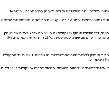
הבאקס הצליחו לשמור על הבית אבל זה קרה רק אחרי דרמה יוצאת דופן, שבסופה אל הורפורד הצליח לדחוק את הכדור, אבל באיחור של 2 עשיריות השנייה. מוקדם יותר, הסלטיקס הצליחו למחוק ברבע המכריע פיגור 14
הפוך את התוצאה. פחות מחמש שנית לסיום, סמארט סחט עבירה - קלע את הראשונה, והחטיא את השנייה
יאניס אנטטוקומפו, שהגיע בפעם השישית בקריירה ל-40 נקודות בפלייאוף, הצטיין עם 42 נקודות (16 מ-30 מהשדה) להן הוסיף 12 ריבאונדים ו-8 אסיסטים, ג'רו הולידיי הוסיף 25 נקודות (11 מ-30 מהשדה). בצד השני, ג'ייסון
טייטום נעצר רק על 10 נקודות, סיים עם 0 מ-6 משלוש ועל הדרך החטיא את כל 10 הזריקות שלו מהשדה. ג'יילן בראון תרם עוד 27 נקודות, שלא הספיקו. הורפורד סיים עם שורה סטטיסטית של 22 נקודות, 16 ריבאונדים ו-5
 נקודות בסיום הרבע הראשון, אבל אז המארחת התעוררה עם 23:37 ברבע השלישי ורק הגדילה את היתרון לקראת סיום ההתמודדות. מי שכרגיל, ניצח על כל המקהלה
בצד השני, דאגה גדולה בקרב המפסידה בעקבות הפציעה של ג'ה מוראנט, שירד לחדר ההלבשה ברבע האחרון עם כאבים עזים בברך. הכוכב של האורחת שלא חזר לפרקט עד סיום המשחק, הספיק לתרום 34 נקודות ב-36 דקות