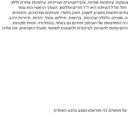
ועקת. עיתונות אמינה, אובייקטיבית ועניינית. עיתונות אחרת וללא
עור החשיפה הגבוה ביותר בימי חול. מו"ל העיתון היא ד"ר מרים אדלסון. העורך הראשי הוא עמר
 והעורך המייסד הוא עמוס רגב. אתרי האינטרנט של "ישראל היום" בעברית ובאנגלית, כמו כן היישומונים (אפליקציות) לאנדרואיד ול-iOS, מציגים חדשות מסביב לשעון, תוכן בלעדי, מבזקים ועדכונים, ניתוחים
, ספורט, כלכלה וצרכנות, בריאות, חיילים, אוכל, יהדות, תיירות ורכב.
דורה המודפסת של העיתון זמינים גם באתר, במהדורה יומית מקוונת,
היום פתוח להערות, לביקורת ולהצעות לשיפור מקהל הקוראים. פנו אלינו