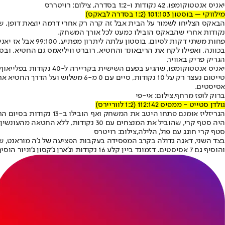
יאניס אנטטוקומפו. 42 נקודות ו-1:2 בסדרה, צילום: רויטררס
מילווקי – בוסטון 101:103 (1:2 בסדרה לבאקס)
נקודות אחרי שהבאקס הובילו כמעט לכל אורך המשחק.
פחות משתי דקות 
בכוונה, ואפילו לקח את הריבאונד והחטיא, רוברט וויליאמס גם החטיא, ובס
הגריק פריק באוויר,
אסיסטים.
ברוק לופז מרחף,צילום: אי-פי
גולדן סטייט - ממפיס 112:142 (1:2 לווריירס)
היה סטף קרי, שהוביל את המנצחים עם 30 נקודות, ללא החטאה מהעונשין (14 מ-14). ג'ורדן פול הוסיף עוד 27 נקודות, וקליי תומפסון סיפק 21 נק' פלוס 9 ריבאונדים.
סטף קרי חוגג עם פול, הלילה,צילום: רויטרס
והוסיף גם 7 אסיסטים. דזמונד ביין קלע 16 נקודות וג'ארן ג'קסון ג'וניור הוסיף 15 עבור הגריזליס, שינסו להשוות את הסדרה במשחק מספר 4.