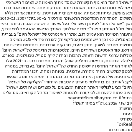
"ישראל היום" הוא גוף תקשורת שנוסד מתוך האמונה שהציבור הישראלי
ראוי לעיתונות טובה יותר, מאוזנת יותר ומדויקת יותר. עיתונות שמדברת
ולא צועקת. עיתונות אמינה, אובייקטיבית ועניינית. עיתונות אחרת וללא
תשלום. המהדורה המודפסת הראשונה פורסמה ב-30 ביולי 2007, וב-2010
הפך "ישראל היום" לעיתון הישראלי בעל שיעור החשיפה הגבוה ביותר בימי
חול. מו"ל העיתון היא ד"ר מרים אדלסון. העורך הראשי הוא עמר לחמנוביץ,
והעורך המייסד הוא עמוס רגב. אתרי האינטרנט של "ישראל היום" בעברית
ובאנגלית, כמו כן היישומונים (אפליקציות) לאנדרואיד ול-iOS, מציגים
חדשות מסביב לשעון, תוכן בלעדי, מבזקים ועדכונים, ניתוחים ופרשנויות,
וידיאו, פודקאסטים ושידורים חיים. פלטפורמות הדיגיטל של "ישראל היום"
כוללות ערוצי חדשות ודעות, תרבות ובידור, לייף סטייל, טכנולוגיה, ספורט,
כלכלה וצרכנות, בריאות, חיילים, אוכל, יהדות, תיירות ורכב. ב-2021 עלו
לאוויר האתר החדש והיישומון החדש של "ישראל היום" בעברית, במטרה
לספק לגולשים חוויה מהירה, עדכנית, בטוחה ונוחה. תכני המהדורה
המודפסת של העיתון זמינים גם באתר, במהדורה יומית מקוונת, ואפשר
לקבל אותם גם בניוזלטר. מועדון ההטבות הייחודי "הקליקה של ישראל
היום" מציע לגולשי האתר הנחות ומבצעים על מוצרים ושירותים. ישראל
היום פתוח להערות, לביקורת ולהצעות לשיפור מקהל הקוראים. פנו אלינו
במייל hayom@israelhayom.co.il.
יום שני, 1.6.2026
ט"ז בסיון תשפ"ו
חדשות
דעות
ספורט
ForReal
תרבות ובידור