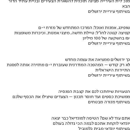
מנכ"לית העירייה מציגה תוכנית להשארת הצעירים ובניית עתיד הדור
הבא
בשיתוף עיריית ירושלים
שופינג, אמנות ואוכל: המרכז המתחדש של מזרח י-ם
קפיצה קטנה לחו"ל: טיילת חדשה, מיצגי אמנות, וכיכרות משופצות
בהשקעה של 100 מיליון ₪
בשיתוף עיריית ירושלים
כך ירושלים ממציאה את עצמה מחדש
לא רק קודש – המהפכה המודרנית שעוברת י-ם מחזירה אותה לפסגת
התיירות הישראלית
בשיתוף עיריית ירושלים
הטעויות שיחתכו לכם את קצבת הפנסיה
ממשיכת כספים ועד חוסר תכנון – הצעדים שיצילו את הכסף שלכם
בשיתוף מנורה מבטחים
אתם עוד לא שם? הטיסה למונדיאל כבר יצאה
יונדאי לוקחת אתכם לבמה הכי גדולה בעולם
בשיתוף יונדאי מבית כלמוביל