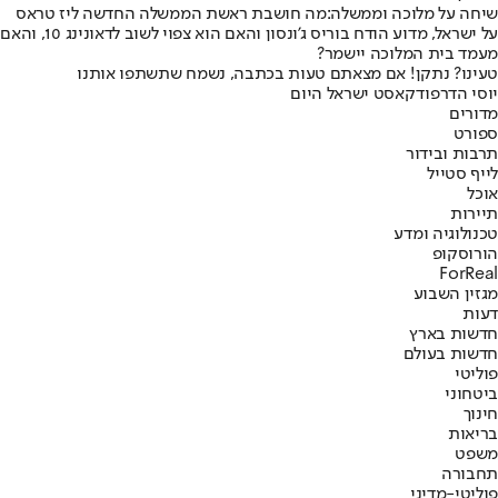
שיחה על מלוכה וממשלה:
מה חושבת ראשת הממשלה החדשה ליז טראס
על ישראל, מדוע הודח בוריס ג'ונסון והאם הוא צפוי לשוב לדאונינג 10, והאם
מעמד בית המלוכה יישמר?
טעינו? נתקן! אם מצאתם טעות בכתבה, נשמח שתשתפו אותנו
יוסי הדר
פודקאסט ישראל היום
מדורים
ספורט
תרבות ובידור
לייף סטייל
אוכל
תיירות
טכנולוגיה ומדע
הורוסקופ
ForReal
מגזין השבוע
דעות
חדשות בארץ
חדשות בעולם
פוליטי
ביטחוני
חינוך
בריאות
משפט
תחבורה
פוליטי-מדיני