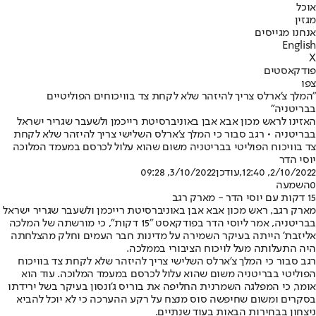
אוכל
מגזין
אנחנו מגייסים
English
X
פודקאסטים
צפו
"המלך צ'ארלס צריך להיזהר שלא לקחת צד בוויכוחים הפוליטיים
בבריטניה"
האזינו לראש מכון אבא אבן באוניברסיטת רייכמן ולשעבר שגריר ישראל
בבריטניה • רגב סבור כי המלך צ'ארלס השלישי צריך להיזהר שלא לקחת
צד בוויכוח הפוליטי בבריטניה משום שהוא עלול לכרסם במעמד המלוכה
יוסי הדר
2/10/2022, 12:40
,עודכן
3/10/2022, 09:28
0
השמעה
15 דקות עם יוסי הדר - מארק רגב
מארק רגב, ראש מכון אבא אבן באוניברסיטת רייכמן ולשעבר שגריר ישראל
בבריטניה, אמר ליוסי הדר בפודקאסט "15 דקות", כי מורשתה של המלכה
אליזבת' הייתה בעיקר השמירה על מדינות חבר העמים וחלק מהצלחתה
היה התעלותה מעל לויכוח הציבורי בממלכה.
רגב סבור כי המלך צ'ארלס השלישי צריך להיזהר שלא לקחת צד בוויכוח
הפוליטי בבריטניה משום שהוא עלול לכרסם במעמד המלוכה. עוד הוא
אומר, כי המפלגה השמרנית החליפה את בוריס ג'ונסון בעיקר בשל ירידתו
בסקרים ומשום שחיפשה סוס מנצח על רקע ההערכה כי לא יוכל להביא
ניצחון בבחירות הבאות בעוד שנתיים.