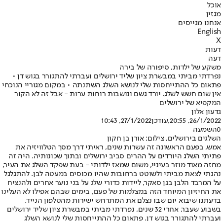
אוכל
מגזין
אנחנו מגייסים
English
X
דעות
דעה
משקע של ילדות, סיפורה של בירה
נפרדתי מביתי במבשרת ציון שליד ירושלים ועברתי להתגורר בגוש דן •
פתאום כל ההתייחסות שלי לנושא השלג השתנתה • במקום מגוריי הנוכחי
אין שום חשש לשלג. יורד גשם ונושבות רוחות ערות - אבל זה לא הקור
המקפיא של ירושלים
גדעון אלון
26/1/2022, 20:55
,עודכן
27/1/2022, 10:43
0
השמעה
השלגים בירושלים, צילום: אורן בן חקון
אמש, בפעם הראשונה זה עשרות שנים, ראיתי דרך מסך הטלוויזיה את
פתיתי השלג היורדים על ההרים סביב ירושלים ובתוך שכונותיה. היה זה
מחזה מאוד מוזר בעיניי, משום שמאז ילדותי - בעת שפקד השלג את העיר,
נהגתי לצאת מביתי ולשוטט ברחובות שהיו מכוסים במעטה לבן. להתגלגל
על המרבד הלבן בגן סאקר, ליידות כדורי שלג על בני נוער אחרים ולהנציח
את החיזיון המיוחד הזה במצלמות של פעם, בימים שבהם אפילו לא העלינו
בדעתנו שיבוא יום שבו נצלם את המתרחש ישירות מהטלפון הנייד.
בשבוע שעבר, אחרי 32 שנים, נפרדתי מביתי במבשרת ציון שליד ירושלים
ועברתי להתגורר בגוש דן. פתאום כל ההתייחסות שלי לנושא השלג