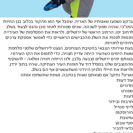
ברקע נשמעו שאגותיו של האריה, שסבל אף הוא מהקור בכלוב בגן החיות
התנ"כי, שהיה סמוך לשכונה. שנים ספורות לאחר מכן נהגנו לצעוד בשלג
לרחוב יפו, הרחוב הראשי של ירושלים, ולראות את המפלסות של העירייה
מנסות לפנות את השלג מהכבישים הראשיים כדי לאפשר אספקת צרכים
חיוניים לחנויות.
בעת שירותי הצבאי בחטיבת הצנחנים, הגענו לירושלים שלפני מלחמת
ששת הימים כשהעיר היתה עדיין חצויה, כדי לתפוס את הקו העירוני.
באותם ימים ירושלים נצבעה בלבן, ולנו הייתה חוויה נפלאה - להשקיף
מהמוצבים שלנו במגדל דוד על חומות העיר העתיקה, שהיו בתוך ירדן,
ולראות את חיילי הלגיון הירדני משתעשעים אף הם בשלג.
טעינו? נתקן! אם מצאתם טעות בכתבה, נשמח שתשתפו אותנו
עוד דעות
מדורים
ספורט
דעות
תרבות ובידור
לייף סטייל
הורוסקופ
שישבת
סוף שבוע
כדאי להכיר