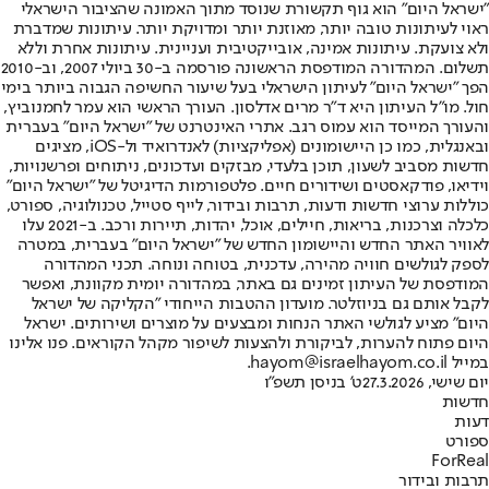
"ישראל היום" הוא גוף תקשורת שנוסד מתוך האמונה שהציבור הישראלי
ראוי לעיתונות טובה יותר, מאוזנת יותר ומדויקת יותר. עיתונות שמדברת
ולא צועקת. עיתונות אמינה, אובייקטיבית ועניינית. עיתונות אחרת וללא
תשלום. המהדורה המודפסת הראשונה פורסמה ב-30 ביולי 2007, וב-2010
הפך "ישראל היום" לעיתון הישראלי בעל שיעור החשיפה הגבוה ביותר בימי
חול. מו"ל העיתון היא ד"ר מרים אדלסון. העורך הראשי הוא עמר לחמנוביץ,
והעורך המייסד הוא עמוס רגב. אתרי האינטרנט של "ישראל היום" בעברית
ובאנגלית, כמו כן היישומונים (אפליקציות) לאנדרואיד ול-iOS, מציגים
חדשות מסביב לשעון, תוכן בלעדי, מבזקים ועדכונים, ניתוחים ופרשנויות,
וידיאו, פודקאסטים ושידורים חיים. פלטפורמות הדיגיטל של "ישראל היום"
כוללות ערוצי חדשות ודעות, תרבות ובידור, לייף סטייל, טכנולוגיה, ספורט,
כלכלה וצרכנות, בריאות, חיילים, אוכל, יהדות, תיירות ורכב. ב-2021 עלו
לאוויר האתר החדש והיישומון החדש של "ישראל היום" בעברית, במטרה
לספק לגולשים חוויה מהירה, עדכנית, בטוחה ונוחה. תכני המהדורה
המודפסת של העיתון זמינים גם באתר, במהדורה יומית מקוונת, ואפשר
לקבל אותם גם בניוזלטר. מועדון ההטבות הייחודי "הקליקה של ישראל
היום" מציע לגולשי האתר הנחות ומבצעים על מוצרים ושירותים. ישראל
היום פתוח להערות, לביקורת ולהצעות לשיפור מקהל הקוראים. פנו אלינו
במייל hayom@israelhayom.co.il.
יום שישי, 27.3.2026
ט' בניסן תשפ"ו
חדשות
דעות
ספורט
ForReal
תרבות ובידור