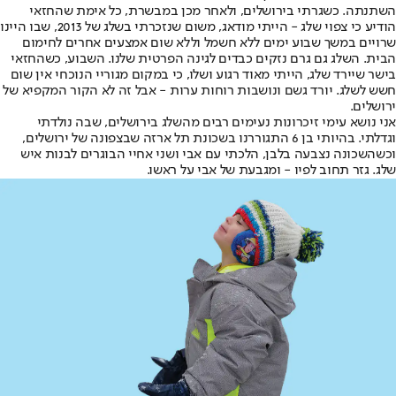
השתנתה. כשגרתי בירושלים, ולאחר מכן במבשרת, כל אימת שהחזאי
הודיע כי צפוי שלג - הייתי מודאג, משום שנזכרתי בשלג של 2013, שבו היינו
שרויים במשך שבוע ימים ללא חשמל וללא שום אמצעים אחרים לחימום
הבית. השלג גם גרם נזקים כבדים לגינה הפרטית שלנו. השבוע, כשהחזאי
בישר שיירד שלג, הייתי מאוד רגוע ושלו, כי במקום מגוריי הנוכחי אין שום
חשש לשלג. יורד גשם ונושבות רוחות ערות - אבל זה לא הקור המקפיא של
ירושלים.
אני נושא עימי זיכרונות נעימים רבים מהשלג בירושלים, שבה נולדתי
וגדלתי. בהיותי בן 6 התגוררנו בשכונת תל ארזה שבצפונה של ירושלים,
וכשהשכונה נצבעה בלבן, הלכתי עם אבי ושני אחיי הבוגרים לבנות איש
שלג. גזר תחוב לפיו - ומגבעת של אבי על ראשו.