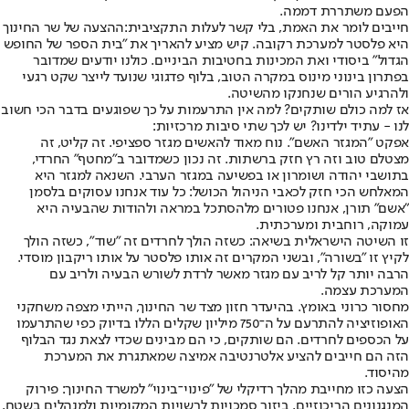
הפעם משתררת דממה.
חייבים לומר את האמת, בלי קשר לעלות התקציבית:
ההצעה של שר החינוך
היא פלסטר למערכת רקובה. קיש מציע להאריך את "בית הספר של החופש
הגדול" ביסודי ואת המכינות בחטיבות הביניים. כולנו יודעים שמדובר
בפתרון בינוני מינוס במקרה הטוב, בלוף פדגוגי שנועד לייצר שקט רגעי
ולהרגיע הורים שנחנקו מהשיטה.
אז למה כולם שותקים? למה אין התרעמות על כך שפוגעים בדבר הכי חשוב
לנו - עתיד ילדינו? יש לכך שתי סיבות מרכזיות:
אפקט "המגזר האשם". נוח מאוד להאשים מגזר ספציפי. זה קליט, זה
מצטלם טוב וזה רץ חזק ברשתות. זה נכון כשמדובר ב"מחטף" החרדי,
בתושבי יהודה ושומרון או בפשיעה במגזר הערבי. השנאה למגזר היא
המאלחש הכי חזק לכאבי הניהול הכושל: כל עוד אנחנו עסוקים בלסמן
"אשם" תורן, אנחנו פטורים מלהסתכל במראה ולהודות שהבעיה היא
עמוקה, רוחבית ומערכתית.
זו השיטה הישראלית בשיאה: כשזה הולך לחרדים זה "שוד", כשזה הולך
לקיץ זו "בשורה", ובשני המקרים זה אותו פלסטר על אותו ריקבון מוסדי.
הרבה יותר קל לריב עם מגזר מאשר לרדת לשורש הבעיה ולריב עם
המערכת עצמה.
מחסור כרוני באומץ. בהיעדר חזון מצד שר החינוך, הייתי מצפה משחקני
האופוזיציה להתרעם על ה־750 מיליון שקלים הללו בדיוק כפי שהתרעמו
על הכספים לחרדים. הם שותקים, כי הם מבינים שכדי לצאת נגד הבלוף
הזה הם חייבים להציע אלטרנטיבה אמיצה שמאתגרת את המערכת
מהיסוד.
הצעה כזו מחייבת מהלך רדיקלי של "פינוי־בינוי" למשרד החינוך: פירוק
המנגנונים הריכוזיים, ביזור סמכויות לרשויות המקומיות ולמנהלים בשטח,