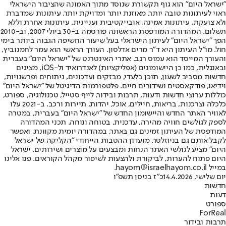
"ישראל היום" הוא גוף תקשורת שנוסד מתוך האמונה שהציבור הישראלי
ראוי לעיתונות טובה יותר, מאוזנת יותר ומדויקת יותר. עיתונות שמדברת
ולא צועקת. עיתונות אמינה, אובייקטיבית ועניינית. עיתונות אחרת וללא
תשלום. המהדורה המודפסת הראשונה פורסמה ב-30 ביולי 2007, וב-2010
הפך "ישראל היום" לעיתון הישראלי בעל שיעור החשיפה הגבוה ביותר בימי
חול. מו"ל העיתון היא ד"ר מרים אדלסון. העורך הראשי הוא עמר לחמנוביץ,
והעורך המייסד הוא עמוס רגב. אתרי האינטרנט של "ישראל היום" בעברית
ובאנגלית, כמו כן היישומונים (אפליקציות) לאנדרואיד ול-iOS, מציגים
חדשות מסביב לשעון, תוכן בלעדי, מבזקים ועדכונים, ניתוחים ופרשנויות,
וידיאו, פודקאסטים ושידורים חיים. פלטפורמות הדיגיטל של "ישראל היום"
כוללות ערוצי חדשות ודעות, תרבות ובידור, לייף סטייל, טכנולוגיה, ספורט,
כלכלה וצרכנות, בריאות, חיילים, אוכל, יהדות, תיירות ורכב. ב-2021 עלו
לאוויר האתר החדש והיישומון החדש של "ישראל היום" בעברית, במטרה
לספק לגולשים חוויה מהירה, עדכנית, בטוחה ונוחה. תכני המהדורה
המודפסת של העיתון זמינים גם באתר, במהדורה יומית מקוונת, ואפשר
לקבל אותם גם בניוזלטר. מועדון ההטבות הייחודי "הקליקה של ישראל
היום" מציע לגולשי האתר הנחות ומבצעים על מוצרים ושירותים. ישראל
היום פתוח להערות, לביקורת ולהצעות לשיפור מקהל הקוראים. פנו אלינו
במייל hayom@israelhayom.co.il.
יום שלישי, 14.4.2026
כ"ז בניסן תשפ"ו
חדשות
דעות
ספורט
ForReal
תרבות ובידור