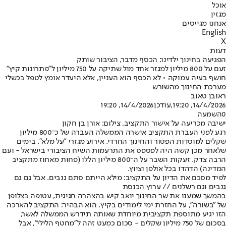
אוכל
מגזין
אנחנו מגייסים
English
X
דעות
הפגיעה בחינוך ילדינו: הכסף מדבר, הציבור שותק
זעם על 800 מיליון למגזר אחד מול שתיקה על 750 מיליון ל"פתרונות קיץ"
חושף בעיה עמוקה • לא הכסף הוא העניין, אלא היעדר אומץ לטפל בכשלי
מערכת החינוך מהשורש
ראובן טאוב
14/4/2026, 19:20
,עודכן
14/4/2026, 19:20
0
השמעה
ישיבה מכריעה על אישור התקציב, צילום: אורן בן חקון
רגע לפני העברת התקציב אישרה הממשלה העברה של כ־800 מיליון
שקלים למוסדות הפטור והחינוך החרדי. אירוע מגזרי "על מלא". בימים
שלאחר מכן קשה היה לפספס את התרעמות השיח הציבורי בישראל - ועם
הרבה צדק. זעקות השבר על ה־800 מיליון הללו (פחות מאחוז מתקציב
המדינה) הדהדו בכל אולפן וציוץ.
לפיד מסכם את הדיון על התקציב: מילא הייתם סתם גנבים. אבל גם גם
גנבים וגם רשלנים // ערוץ הכנסת
בהמשך שמענו את שר החינוך יואב קיש בהצהרה חגיגית, עטופה בצלופן
של "בשורה", על החזרת ימי לימודים בקיץ. הוא הבהיר: התקציב להארכה
הזו יגיע מתוספת תקציבית מיוחדת שאותה תידרש הממשלה לאשר,
בסכום של 750 מיליון שקלים - סכום כמעט זהה ל"מחטף הלילי", אבל