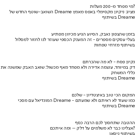
מי מפחד מ-200 מעלות?
השואב-שוטף החדש של Dreame מציג: ניקיון מקסימלי באפס מאמץ
בשיתוף Dreame
בזמן שהצפון נאבק, הסיוע הגיע מכיוון מפתיע
בעלי עסקים מספרים - זה המענק הכספי שעוזר לנו לחזור למסלול
בשיתוף מזרחי טפחות
נקיון פסח - לא מה שהכרתם
דק במיוחד, עוצמה אדירה ולא מפחד מאף מכשול: שואב האבק שמשנה את
כללי המשחק
בשיתוף Dreame
המקום הכי טוב באיצטדיון - שלכם
המונדיאל עם מסכי Dreame - כמו שעוד לא ראיתם ולא שמעתם
בשיתוף Dreame
ההטבה שתחסוך לכם הרבה כסף
אצלינו כבר לא משלמים על דלק – ומה איתכם?
בשיתוף ניסאן