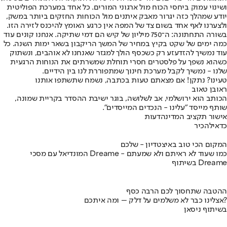
ושינוי עמוק ביחסי הכוח מול ארגוני המורים. כל אחד במערכת הפוליטית
יודע שמהלך כזה יגרור מאבק איתנים מול הכוחות החזקים ביותר במשק,
ולצערנו לאף אחד בשום צד של המפה אין כרגע האומץ להיכנס לזירה הזו.
בשורה התחתונה: ה־750 מיליון של קיש הם דמי שתיקה. אנחנו קונים עוד
כמה ימים של שקט בקיץ במחיר של המשך הריקבון בשאר ימות השנה. כל
עוד נמשיך להזדעזע רק כשכסף הולך למגזר שאנחנו לא אוהבים, ונשתוק
כשהוא נשפך על פלסטרים חסרי תוחלת שמשרתים את הנוחות הרגעית
שלנו - נמשיך לקבל מערכת חינוך שמתפוררת לנו בין הידיים.
טעינו? נתקן! אם מצאתם טעות בכתבה, נשמח שתשתפו אותנו
ראובן טאוב
הכותב הוא ירושלמי, אב לשלושה, בוגר ישיבת ההסדר בקריית שמונה,
שותף מייסד "עלינו - הנכדים המייסדים".
אישור תקציב המדינה
דעות
כדאי
להכיר
המקום הכי טוב באיצטדיון - שלכם
המונדיאל עם מסכי Dreame - כמו שעוד לא ראיתם ולא שמעתם
בשיתוף Dreame
ההטבה שתחסוך לכם הרבה כסף
אצלינו כבר לא משלמים על דלק – ומה איתכם?
בשיתוף ניסאן