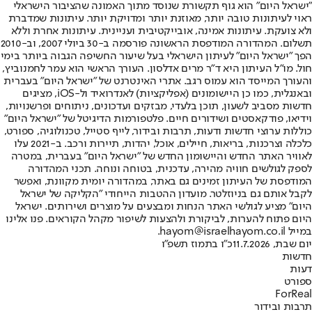
"ישראל היום" הוא גוף תקשורת שנוסד מתוך האמונה שהציבור הישראלי
ראוי לעיתונות טובה יותר, מאוזנת יותר ומדויקת יותר. עיתונות שמדברת
ולא צועקת. עיתונות אמינה, אובייקטיבית ועניינית. עיתונות אחרת וללא
תשלום. המהדורה המודפסת הראשונה פורסמה ב-30 ביולי 2007, וב-2010
הפך "ישראל היום" לעיתון הישראלי בעל שיעור החשיפה הגבוה ביותר בימי
חול. מו"ל העיתון היא ד"ר מרים אדלסון. העורך הראשי הוא עמר לחמנוביץ,
והעורך המייסד הוא עמוס רגב. אתרי האינטרנט של "ישראל היום" בעברית
ובאנגלית, כמו כן היישומונים (אפליקציות) לאנדרואיד ול-iOS, מציגים
חדשות מסביב לשעון, תוכן בלעדי, מבזקים ועדכונים, ניתוחים ופרשנויות,
וידיאו, פודקאסטים ושידורים חיים. פלטפורמות הדיגיטל של "ישראל היום"
כוללות ערוצי חדשות ודעות, תרבות ובידור, לייף סטייל, טכנולוגיה, ספורט,
כלכלה וצרכנות, בריאות, חיילים, אוכל, יהדות, תיירות ורכב. ב-2021 עלו
לאוויר האתר החדש והיישומון החדש של "ישראל היום" בעברית, במטרה
לספק לגולשים חוויה מהירה, עדכנית, בטוחה ונוחה. תכני המהדורה
המודפסת של העיתון זמינים גם באתר, במהדורה יומית מקוונת, ואפשר
לקבל אותם גם בניוזלטר. מועדון ההטבות הייחודי "הקליקה של ישראל
היום" מציע לגולשי האתר הנחות ומבצעים על מוצרים ושירותים. ישראל
היום פתוח להערות, לביקורת ולהצעות לשיפור מקהל הקוראים. פנו אלינו
במייל hayom@israelhayom.co.il.
יום שבת, 11.7.2026
כ"ו בתמוז תשפ"ו
חדשות
דעות
ספורט
ForReal
תרבות ובידור