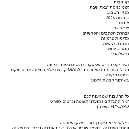
דף הבית
זמני כניסת וצאת שבת
מגזין השבוע
בחירות 2026
אודות
צור קשר
נבחרת הכתבים והפרשנים
מדיניות פרטיות
הצהרת נגישות
תנאי שימוש
כדאי
להכיר
הפרויקט החדש שמסקרן רוכשים בפתח תקווה
קבוצת אלמוג מציגה את פרויקט MALA: מגדלי הפרימיום האחרונים
בפתח תקווה
בשיתוף קבוצת אלמוג
כל ההטבות שמגיעות לכם
מה ההבדל בין מועדון תעופה וכרטיס אשראי?
בשיתוף FLYCARD
בצל איומי איראן: כך נערך משק האנרגיה
פסגת האנרגיה במעמד שגריר ארה"ב, שר האנרגיה ובכירי התעשייה