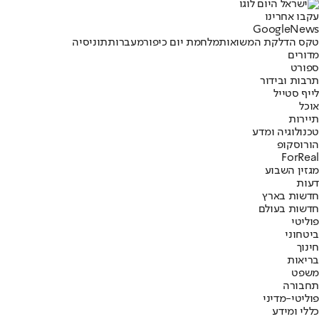
עקבו אחרינו
G
o
o
g
l
e
News
טקס הדלקת המשואות
מלחמת יום כיפור
מעברות
תוניסיה
מדורים
ספורט
תרבות ובידור
לייף סטייל
אוכל
תיירות
טכנולוגיה ומדע
הורוסקופ
ForReal
מגזין השבוע
דעות
חדשות בארץ
חדשות בעולם
פוליטי
ביטחוני
חינוך
בריאות
משפט
תחבורה
פוליטי-מדיני
כללי ומידע