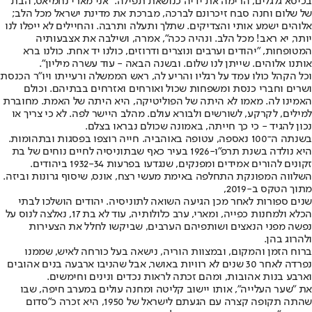
בכיסא גלגלים, הרימה את ידיה כנושאת תפילה. "אני מארי נחמיאס, הבת
של שלום וחנה סבח זיכרונם לברכה, מברכת את מדינת ישראל מכל הלב;
אלוהים ישמע אותי והצדיקים. שתלך ותעלה ותרבה. והחיילים לא ייפלו לנו
יותר, יא ראב! מכל הלב. ונהיה ככה", אמרה, ושילבה את אצבעותיה
המטופחות, "יהודים וערבים ונוצרים ודרוזים, כולנו יד אחת. כולנו ברא
אותנו אלוהים. שייתן לנו שלום. ובשנה הבאה - עוד עשרה מיליון".
וכל הקהל כולו עמד על רגליו והריע לה, ראש הממשלה ורעייתו ויו"ר הכנסת
ושרים וחברי כנסת ומשפחות שכול ואורחים ואזרחים בבתיהם. וכולם
האמינו לה. מאמו לא היתה של הפוליטיקה, היא היתה של האמת. מחוברת
למילים, לקרקע, לשורשים ולבורא עולם. מהלב היישר לפה. לא כי צריך או
נכון להגיד - כי כך חייתה, באמונה שכולם נבראו בצלם.
בשנתה ה־100 נאספה, עטופה באוהביה. חייה רוצפו בפסגות ובתהומות.
היא נולדה בשנת תרפ"ו-1926 בעיר כאף שבתוניסיה לחיים נוחים של בת
זקונים להורים אמידים ומפנקים, שנגדעו בפרעות 1932-34 ביהודים.
השלווה המפונקת התחלפה באימת מעשי רצח, אונס, שיסוף גרונות וביזה.
מתוך הטקס ב-2019,
שנים ספורות לאחר מכן הגיעה השואה לתוניסיה. יהודים הושלכו לבתי
הכלא ולמחנות כפייה, ומארי, ערב כלולותיה, עוד לא בת 17, נאלצה לנוס על
נפשה מפני הנאצים ושותפיהם הערבים, שביקשו לחלל את הצעירות
ולהרוג בהן.
ברוח הזמן והמקום, ובמצוות הוריה, נישאה בעל כורחה לאיש, שממנו
נפרדה לאחר 30 שנים לא רוויות באושר, אבל שהניבו ארבעה בנים אהובים
וארבע בנות אהובות, ומהם זכתה לראות נכדים ונינים וחימשים.
את "שער העלייה", אותו יישוב קליטה ומחנה עולים במערב חיפה, שבו
שהתה תקופה קצרה עם הגעתם לישראל של 1950, היא זכרה כ"סדום