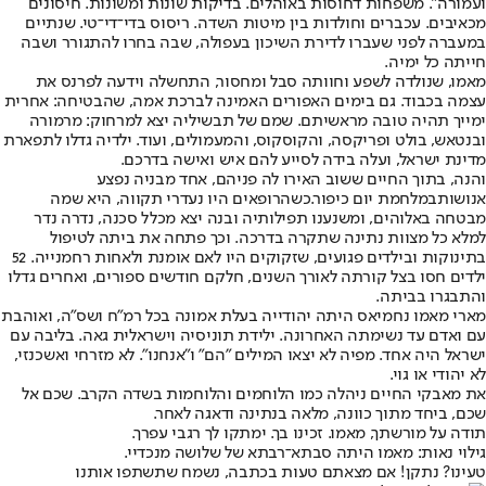
ועמורה". משפחות דחוסות באוהלים. בדיקות שונות ומשונות. חיסונים
מכאיבים. עכברים וחולדות בין מיטות השדה. ריסוס בדי־די־טי. שנתיים
במעברה לפני שעברו לדירת השיכון בעפולה, שבה בחרו להתגורר ושבה
חייתה כל ימיה.
מאמו, שנולדה לשפע וחוותה סבל ומחסור, התחשלה וידעה לפרנס את
עצמה בכבוד. גם בימים האפורים האמינה לברכת אמה, שהבטיחה: אחרית
ימייך תהיה טובה מראשיתם. שמם של תבשיליה יצא למרחוק: מרמורה
ובנטאש, בולט ופריקסה, והקוסקוס, והמעמולים, ועוד. ילדיה גדלו לתפארת
מדינת ישראל, ועלה בידה לסייע להם איש ואישה בדרכם.
והנה, בתוך החיים ששוב האירו לה פניהם, אחד מבניה נפצע
אנושות
במלחמת יום כיפור.
כשהרופאים היו נעדרי תקווה, היא שמה
מבטחה באלוהים, ומשנענו תפילותיה ובנה יצא מכלל סכנה, נדרה נדר
למלא כל מצוות נתינה שתקרה בדרכה. וכך פתחה את ביתה לטיפול
בתינוקות ובילדים פגועים, שזקוקים היו לאם אומנת ולאחות רחמנייה. 52
ילדים חסו בצל קורתה לאורך השנים, חלקם חודשים ספורים, ואחרים גדלו
והתבגרו בביתה.
מארי מאמו נחמיאס היתה יהודייה בעלת אמונה בכל רמ"ח ושס"ה, ואוהבת
עם ואדם עד נשימתה האחרונה. ילידת תוניסיה וישראלית גאה. בליבה עם
ישראל היה אחד. מפיה לא יצאו המילים "הם" ו"אנחנו". לא מזרחי ואשכנזי,
לא יהודי או גוי.
את מאבקי החיים ניהלה כמו הלוחמים והלוחמות בשדה הקרב. שכם אל
שכם, ביחד מתוך כוונה, מלאה בנתינה ודאגה לאחר.
תודה על מורשתך, מאמו. זכינו בך. ימתקו לך רגבי עפרך.
גילוי נאות: מאמו היתה סבתא־רבתא של שלושה מנכדיי.
טעינו? נתקן! אם מצאתם טעות בכתבה, נשמח שתשתפו אותנו