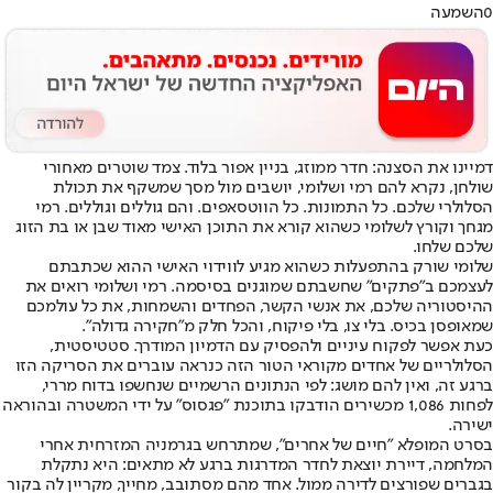
0
השמעה
דמיינו את הסצנה: חדר ממוזג, בניין אפור בלוד. צמד שוטרים מאחורי
שולחן, נקרא להם רמי ושלומי, יושבים מול מסך שמשקף את תכולת
הסלולרי שלכם. כל התמונות. כל הווטסאפים. והם גוללים וגוללים. רמי
מגחך וקורץ לשלומי כשהוא קורא את התוכן האישי מאוד שבן או בת הזוג
שלכם שלחו.
שלומי שורק בהתפעלות כשהוא מגיע לווידוי האישי ההוא שכתבתם
לעצמכם ב"פתקים" שחשבתם שמוגנים בסיסמה. רמי ושלומי רואים את
ההיסטוריה שלכם, את אנשי הקשר, הפחדים והשמחות, את כל עולמכם
שמאופסן בכיס. בלי צו, בלי פיקוח, והכל חלק מ״חקירה גדולה״.
כעת אפשר לפקוח עיניים ולהפסיק עם הדמיון המודרך. סטטיסטית,
הסלולריים של אחדים מקוראי הטור הזה כנראה עוברים את הסריקה הזו
ברגע זה, ואין להם מושג: לפי הנתונים הרשמיים שנחשפו בדוח מררי,
לפחות 1,086 מכשירים הודבקו בתוכנת ״פגסוס״ על ידי המשטרה ובהוראה
ישירה.
בסרט המופלא ״חיים של אחרים״, שמתרחש בגרמניה המזרחית אחרי
המלחמה, דיירת יוצאת לחדר המדרגות ברגע לא מתאים: היא נתקלת
בגברים שפורצים לדירה ממול. אחד מהם מסתובב, מחייך, מקריין לה בקור