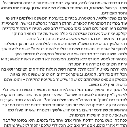
רוח פרטים אישיים על ילדיה, ומבקש בנימוס שתחזור הביתה ותשמור על
שקט. כך פעל השטאזי, וזו המהות האפלה של אותו ארגון קומוניסטי מופרע
וחסר מעצורים.
כך גם פעלו אלשיך, המשטרה, בכירים במערכת המשפט ואלוקים יודע מי
עוד במדינה דמוקרטית לכאורה. החוק התברר כהמלצה גמישה, והפרטיות
שלכם היא חומר גלם לערב בינג' במשרדי להב 433. הטירוף התחיל כקריזה
קולקטיבית של מערכת שגילתה כי כולה מושקעת עד הצוואר בתיקי
חקירה מתפוררים נגד ראש ממשלה. כשזה הובן, הכל הותר.
רוני אלשיך הביא איתו משב"כ שיטות שנועדו למלחמה בטרור, אך הושלכו
לבסוף על אזרחים. חושבים שאתם יכולים להיות רגועים? אשמח לדעת איך
ולמה. פשוט מתברר מהדוח שמה שהתחיל כחקירה לגיטימית הפך
במהירות למסע מטורף ללא בלמים. המערכת לא חיפשה ראיות לפשע; היא
ירתה חיצים ואז ציירה את המטרה.
היא ירתה בשיטת "מכמורת": זרקה רשת רוגלות לתוך הים הציבורי ושאבה
הכל. דגים גדולים, קטנים, ובעיקר אזרחים תמימים שפשוט היו באזור.
מספיק ווטסאפ ששלחתם למישהו שקשור בעקיפין לחקירה - והופ, אתם
ברשת, ואין לכם מושג.
כל הזמן הזה אלשיך עומד מול המצלמות בגאווה ומשקר במצח נחושה בלי
למצמץ: "אין פגסוס למשטרת ישראל", הצהיר בטון גוער. שוב ושוב הוא קרא
לתחקירים "ספין" והבהיר ש״מישהו ישלם על זה!״. זה לא היה סתם שקר; זו
היתה יריקה בפרצוף של הציבור תוך הטפות מוסר. דוח מררי ודוח המבקר
והחשיפות שפורסמו השבוע הוכיחו שאלשיך והצמרת שאיתו פעלו כמו
השטאזי, מינוס היעילות הגרמנית.
ככה זה. כשמערכת רודפת אחרי אדם אחד בלי בלמים, היא בסופו של דבר
תרדוף אחרי כולם. אם צריך ואם לא, הסלולרי שלכם יהפוך למכשיר ציתות