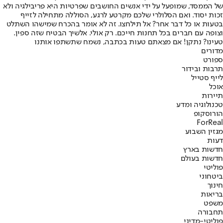
של הממסד, שמופעל על ידי אנשים החושבים שפרטיות היא פריבילגיה ולא
זכות יסוד. ואם הסלולרי שלכם מקרטע לרגע, הסוללה מתחילה לזייף
בטעות או כל דבר אחר? אל תילחצו. זה לא אומר בהכרח שמישהו השתלט
וצופה עם חברים בכל תחנות חייכם. רק אולי. אלשיך הבטיח שזה ספין.
טעינו? נתקן! אם מצאתם טעות בכתבה, נשמח שתשתפו אותנו
מדורים
ספורט
תרבות ובידור
לייף סטייל
אוכל
תיירות
טכנולוגיה ומדע
הורוסקופ
ForReal
מגזין השבוע
דעות
חדשות בארץ
חדשות בעולם
פוליטי
ביטחוני
חינוך
בריאות
משפט
תחבורה
פוליטי-מדיני