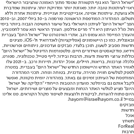
"ישראל היום" הוא גוף תקשורת שנוסד מתוך האמונה שהציבור הישראלי
ראוי לעיתונות טובה יותר, מאוזנת יותר ומדויקת יותר. עיתונות שמדברת
ולא צועקת. עיתונות אמינה, אובייקטיבית ועניינית. עיתונות אחרת וללא
תשלום. המהדורה המודפסת הראשונה פורסמה ב-30 ביולי 2007, וב-2010
הפך "ישראל היום" לעיתון הישראלי בעל שיעור החשיפה הגבוה ביותר בימי
חול. מו"ל העיתון היא ד"ר מרים אדלסון. העורך הראשי הוא עמר לחמנוביץ,
והעורך המייסד הוא עמוס רגב. אתרי האינטרנט של "ישראל היום" בעברית
ובאנגלית, כמו כן היישומונים (אפליקציות) לאנדרואיד ול-iOS, מציגים
חדשות מסביב לשעון, תוכן בלעדי, מבזקים ועדכונים, ניתוחים ופרשנויות,
וידיאו, פודקאסטים ושידורים חיים. פלטפורמות הדיגיטל של "ישראל היום"
כוללות ערוצי חדשות ודעות, תרבות ובידור, לייף סטייל, טכנולוגיה, ספורט,
כלכלה וצרכנות, בריאות, חיילים, אוכל, יהדות, תיירות ורכב. ב-2021 עלו
לאוויר האתר החדש והיישומון החדש של "ישראל היום" בעברית, במטרה
לספק לגולשים חוויה מהירה, עדכנית, בטוחה ונוחה. תכני המהדורה
המודפסת של העיתון זמינים גם באתר, במהדורה יומית מקוונת, ואפשר
לקבל אותם גם בניוזלטר. מועדון ההטבות הייחודי "הקליקה של ישראל
היום" מציע לגולשי האתר הנחות ומבצעים על מוצרים ושירותים. ישראל
היום פתוח להערות, לביקורת ולהצעות לשיפור מקהל הקוראים. פנו אלינו
במייל hayom@israelhayom.co.il.
מבזקים
חדשות
אוכל
תשחץ
ForReal
תרבות