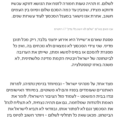
לשלום. זו תהיה טעות חמורה לזנוח את הנושא דווקא עכשיו 
ודווקא מצידו, שמבין עד כמה הסכם שלום ופיוס בין העמים 
חשוב, אחרת אנו נישאר במעגל הסכסוך לעוד עשרות שנים.
Loaded
: 
Unmute
5.21%
אבו מאזן באו"ם: "שלום לא יושג בלי צדק" // רויטרס
פסגת שארם א־שייח' היא אירוע יחצני בלבד, ריק מכל תוכן 
מדיני. שני צידי הסכסוך לא נמצאים ולא נוכחים בה, ואין כל 
מסגרת להסכם או בסיס למשא ומתן, שייתן את הערובה 
לביטחונה של ישראל ויבטיח הקמת מדינה פלשתינית, לא 
משנה באיזו קונסטלציה.
מצד אחד, על מנהיגי ישראל - ובמיוחד בנימין נתניהו, למרות 
האתגרים שעומדים בפניו והם לא פשוטים, במיוחד האישומים 
נגדו בבית המשפט - לעמוד מול הציבור הישראלי, לומר את 
האמת ולהודות שמלחמה, גם אם תהיה נצחית, לא תצליח לנהל 
את הסכסוך וגם לא לפתור אותו, ובוודאי לא תביא לישראל את 
הביטחון. מכאן שאין כל תחליף לשלום - ויותר חשוב לפיוס בין 