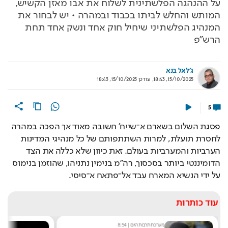
על ההנהגה הפלשתינית לשלוח את אבו מאזן הקשיש,
המותש והחלש לביתו בכבוד ובמהרה • יש לבחור את
המנהיג הפלשתיני שיחיל חוק אחד ונשק אחד תחת
הרש"פ
ג'לאל בנא
15/10/2025, 18:43
,
עודכן
15/10/2025, 18:43
5
פסגת השלום בשארם א־שייח' חשובה מאוד אך הפכה במהרה 
לחסרת תועלת, למרות השתתפותם של כל מנהיגי המדינות 
הערביות והמערביות בעולם. זאת כיוון שלא כללה את הצד 
הדומיננטי ביותר בסכסוך, רה"מ בנימין נתניהו, שהוזמן בנימוס 
על ידי הנשיא המארח עבד אל־פתאח א־סיסי.
עוד כותרות
מערכת תרבות היום
|
8:54
ש