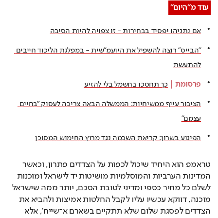
עוד מ"היום"
אם נתניהו יפסיד בבחירות - זו צפויה להיות הסיבה
"הבייס" רוצה להשפיל את היועמ"שית - במפלגת הליכוד חייבים 
להתעשת
פרסומת
 | 
כך תחסכו בחשמל בלי להזיע
הציבור עייף ממשיחיות: הממשלה הבאה צריכה לעסוק "בחיים 
עצמם"
הפיגוע בשרון: קריאת השכמה נגד מרוץ החימוש המסוכן
טראמפ הוא היחיד שיכול לכפות על הצדדים פתרון, וכאשר 
המדינות הערביות והמוסלמיות מושיטות יד לישראל ומוכנות 
לשלם כל מחיר כספי ומדיני לטובת הסכם, יותר ממה שישראל 
מוכנה, דווקא עכשיו עליו לקבל החלטות אמיצות ולהביא את 
הצדדים לפסגת שלום שלא תתקיים בשארם א־שייח', אלא 