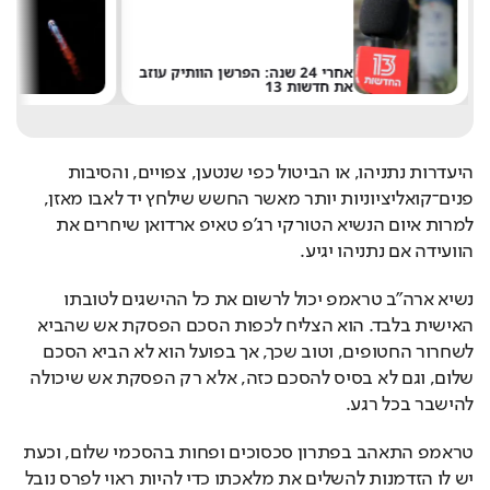
אחרי 24 שנה: הפרשן הוותיק עוזב
את חדשות 13
ש
היעדרות נתניהו, או הביטול כפי שנטען, צפויים, והסיבות 
פנים־קואליציוניות יותר מאשר החשש שילחץ יד לאבו מאזן, 
למרות איום הנשיא הטורקי רג'פ טאיפ ארדואן שיחרים את 
הוועידה אם נתניהו יגיע.
נשיא ארה"ב טראמפ יכול לרשום את כל ההישגים לטובתו 
האישית בלבד. הוא הצליח לכפות הסכם הפסקת אש שהביא 
לשחרור החטופים, וטוב שכך, אך בפועל הוא לא הביא הסכם 
שלום, וגם לא בסיס להסכם כזה, אלא רק הפסקת אש שיכולה 
להישבר בכל רגע.
טראמפ התאהב בפתרון סכסוכים ופחות בהסכמי שלום, וכעת 
יש לו הזדמנות להשלים את מלאכתו כדי להיות ראוי לפרס נובל 