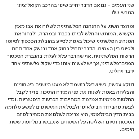
שני העמים - גם אם הדבר יחייב שינוי בהרכב הקואליציוני 
הטבעי שלו.
ומהצד השני, על ההנהגה הפלשתינית לשלוח את אבו מאזן 
הקשיש, המותש והחלש לביתו בכבוד ובמהרה, ולבחור את 
המנהיג הפלשתיני שיכול באמת לסייע בהובלת הסכסוך לסיומו 
ולפיוס בין העמים. הדבר יתחיל בחוק אחד ובנשק אחד תחת 
הרשות הפלשתינית, אף שהדבר עלול לעלות בהגברת הסכסוך 
הפנים־פלשתיני, אך יש לעשות אותו כדי שקול פלשתיני אחד 
ידבר ויחליט.
דווקא עכשיו, כשישראל רושמת לא מעט הישגים ביטחוניים 
והצליחה באמת לשנות את פני המזרח התיכון, צריך לקבל 
החלטות פנימיות אמיצות המחייבות הכרעות היסטוריות. וכדי 
לצאת מהבידוד הבינלאומי ולבטל את האישומים לפשע מלחמה 
בבית הדין הבינלאומי, היא צריכה לשלם את המחיר לסיום 
הסכסוך וסיום השליטה על השטחים שנכבשו במלחמת ששת 
הימים. 