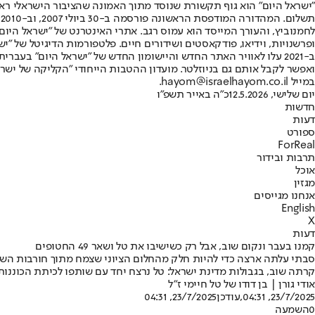
"ישראל היום" הוא גוף תקשורת שנוסד מתוך האמונה שהציבור הישראלי ראוי 
ת
ופרשנויות, וידיאו, פודקאסטים ושידורים חיים. פלטפורמות הדיגיטל של "ישרא
ב-2021 עלו לאוויר האתר החדש והיישומון החדש של "ישראל היום" בע
ואפשר לקבל אותם גם בניוזלטר. מועדון ההטבות הייחודי "הקליקה של ישרא
במייל hayom@israelhayom.co.il.
יום שלישי, 12.5.2026
כ"ה באייר תשפ"ו
חדשות
דעות
ספורט
ForReal
תרבות ובידור
אוכל
מגזין
אנחנו מגייסים
English
X
דעות
קמנו בעבר ונקום שוב, אבל רק כשישיבו את טל ושאר 49 החטופים
קרתה שוב, בגבולות מדינת ישראל: טל נרצח יחד עם שותפו לכיתת הכוננות,
אודי גורן | בן דודו של טל חיימי ז"ל
23/7/2025, 04:31
,עודכן
23/7/2025, 04:31
0
השמעה