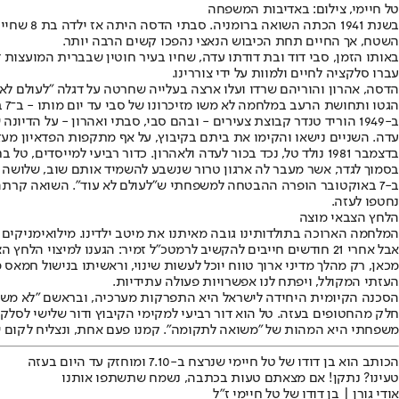
טל חיימי, צילום: באדיבות המשפחה
בשנת 941
השטח, אך החיים תחת הכיבוש הנאצי נהפכו קשים הרבה יותר.
באותו הזמן, סבי דוד ובת דודתו עדה, שחיו בעיר חוטין שבברית המועצות 
עברו סלקציה לחיים ולמוות על ידי צוררינו.
הדסה, אהרון והוריהם שרדו ועלו ארצה בעלייה שחרטה על דגלה "לעולם לא
הגטו ותחושת הרעב במלחמה לא משו מזיכרונו של סבי עד יום מותו - ב־7 באוקטובר הופרה ההבטחה למשפחתי ש"לעולם לא עוד"
ב-1949 הוריד טנדר קבוצת צעירים - ובהם סבי, סבתי ואהרון - על ה
עדה. השניים נישאו והקימו את ביתם בקיבוץ, על אף מתקפות הפדאיון מעזה ותנאי המחיה הקשים. ב-1953 הצטרפו גם הוריהם של אהרון והדסה, ו
בדצמבר 1981 נולד טל, נכד בכור לעדה ולאהרון. כדור רביעי למיי
בסמוך לגדר, אשר מעבר לה ארגון טרור שנשבע להשמיד אותם שוב, שלושה ד
ב-7 באוקטובר הופרה ההבטחה למשפחתי ש"לעולם לא עוד". השואה קרתה ש
נחטפו לעזה.
הלחץ הצבאי מוצה
המלחמה הארוכה בתולדותינו גובה מאיתנו את מיטב ילדינו. מילואימניקי
אבל אחרי 21 חודשים חייבים להקשיב לרמטכ"ל זמיר: הגענו למיצוי הלחץ הצבאי.
מכאן, רק מהלך מדיני ארוך טווח יוכל לעשות שינוי, וראשיתו בנישול חמא
העזתי המקולל, ויפתח לנו אפשרויות פעולה עתידיות.
חלק מהחטופים בעזה. טל הוא דור רביעי למקימי הקיבוץ ודור שלישי לס
משפחתי היא המהות של "משואה לתקומה". קמנו פעם אחת, ונצליח לקום שוב – א
הכותב הוא בן דודו של טל חיימי שנרצח ב-7.10 ומוחזק עד היום בעזה
טעינו? נתקן! אם מצאתם טעות בכתבה, נשמח שתשתפו אותנו
אודי גורן | בן דודו של טל חיימי ז"ל