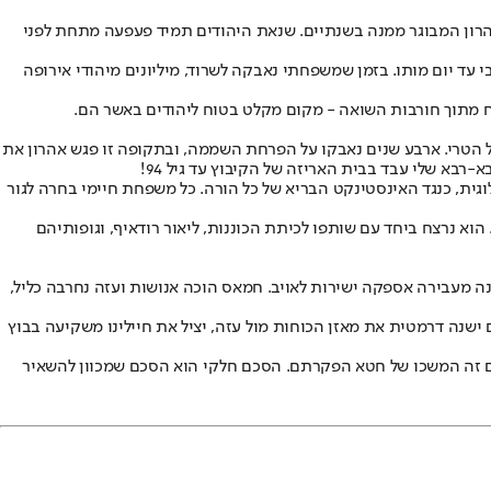
 שבו גרה עם הוריה ועם אחיה אהרון המבוגר ממנה בשנתיים. שנאת היהודים תמיד פעפעה מתחת לפני
 עד יום מותו. בזמן שמשפחתי נאבקה לשרוד, מיליונים מיהודי אירופה
צמח מתוך חורבות השואה - מקום מקלט בטוח ליהודים באשר הם.
גבול הטרי. ארבע שנים נאבקו על הפרחת השממה, ובתקופה זו פגש אהרון את
ידיאולוגית, כנגד האינסטינקט הבריא של כל הורה. כל משפחת חיימי בחרה לגור
הוא נרצח ביחד עם שותפו לכיתת הכוננות, ליאור רודאיף, וגופותיהם
ה מעבירה אספקה ישירות לאויב. חמאס הוכה אנושות ועזה נחרבה כליל,
 ישנה דרמטית את מאזן הכוחות מול עזה, יציל את חיילינו משקיעה בבוץ
 אחד מאחור". אחרי 21 חודשים, לא לתעדף את השבת כל החטופים זה המשכו של חטא הפקרתם. הסכם חלקי הוא הסכם שמכוון להשאיר