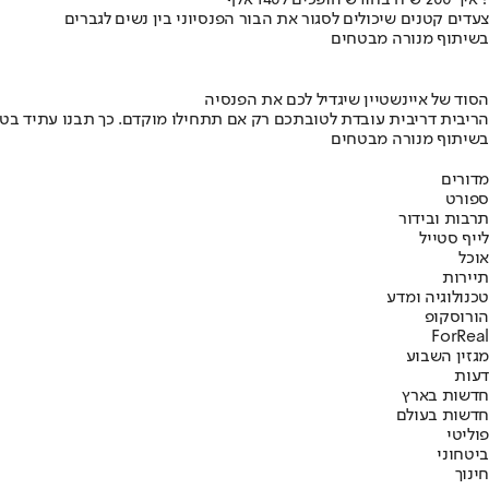
איך 200 ש"ח בחודש הופכים ל140 אלף ?
צעדים קטנים שיכולים לסגור את הבור הפנסיוני בין נשים לגברים
בשיתוף מנורה מבטחים
הסוד של איינשטיין שיגדיל לכם את הפנסיה
הריבית דריבית עובדת לטובתכם רק אם תתחילו מוקדם. כך תבנו עתיד בט
בשיתוף מנורה מבטחים
מדורים
ספורט
תרבות ובידור
לייף סטייל
אוכל
תיירות
טכנולוגיה ומדע
הורוסקופ
ForReal
מגזין השבוע
דעות
חדשות בארץ
חדשות בעולם
פוליטי
ביטחוני
חינוך