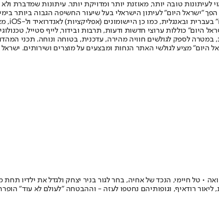
לעיתונות טובה יותר, מאוזנת יותר ומדויקת יותר. עיתונות שמדברת ולא צ
שלום. המהדורה המודפסת הראשונה פורסמה ב-30 ביולי 2007, וב-2010 הפך "ישראל היום" לעיתון הישראלי בעל שי
לחמנוביץ,
ל היום" כוללות ערוצי חדשות ודעות, תרבות ובידור, לייף סטייל, טכנולוגיה
ברית, במטרה לספק לגולשים חוויה מהירה, עדכנית, בטוחה ונוחה. תכני המה
ל היום" מציע לגולשי האתר הנחות ומבצעים על מוצרים ושירותים. ישראל 
 ליאור רודאיף, וגופותיהם נחטפו לעזה - וההבטחה "לעולם לא עוד" הופר