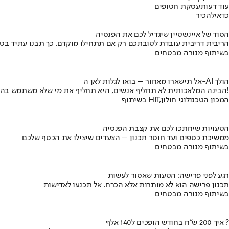
עוד דעות
עסקת חטופים
כדאי
להכיר
הסוד של איינשטיין שיגדיל לכם את הפנסיה
הריבית דריבית עובדת לטובתכם רק אם תתחילו מוקדם. כך תבנו עתיד בט
בשיתוף מנורה מבטחים
אל תישארו מאחור – בואו לגלות לאן ה-AI הולך
הבינה המלאכותית לא תחליף אנשים, היא תחליף את מי שלא משתמש בה!
בשיתוף HIT,המכון הטכנולוגי חולון
הטעויות שיחתכו לכם את קצבת הפנסיה
ממשיכת כספים ועד חוסר תכנון – הצעדים שיצילו את הכסף שלכם
בשיתוף מנורה מבטחים
רגע לפני פרישה: הטעות שאסור לעשות
תכנון פרישה הוא לא מותרות אלא הכרח. אל תכנעו לאדישות
בשיתוף מנורה מבטחים
איך 200 ש"ח בחודש הופכים ל140 אלף ?