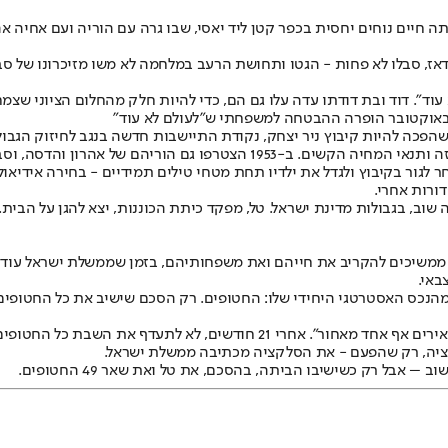
1 הכתה השואה ברומניה. סבתי הדסה היתה אז ילדה בת 8 שחייתה חיים נוחים יחסית בכפר קטן ליד יאסי,
דאז, סבלו לא פחות - הגטו ותחושת הרעב במלחמה לא משו מזיכרונו של סבי
 עוד". דוד ובת דודתו עדה עלו גם הם, כדי להיות חלק מהחלום הציוני ש
דיונה שהפכה להיות קיבוץ ניר יצחק, נקודת התיישבות חדשה בנגב לחיזוק ה
סבא-רבא שלי עבד בבית האריזה של הקיבוץ עד גיל 94!
סדים, טל בחר לגור בקיבוץ ולגדל את ילדיו תחת מטחי טילים תמידיים - בחירה א
ורות אחרי.
וב, בגבולות מדינת ישראל. טל, מפקד כיתת הכוננות, יצא להגן על הבית. 
ם ממשיכים להקריב את חייהם ואת משפחותיהם, בזמן שממשלת ישראל עודנ
ס מהנכס האסטרטגי היחידי שלו: החטופים. רק הסכם שישיב את כל החטופים
הסכנה הקיומית היחידה לישראל היא התפרקות מערכיה, ובראשם "לא משאירים אף
לקציה, רק שהפעם - את הסלקציה מכתיבה ממשלת ישראל.
בל רק כשישיבו הביתה, בהסכם, את טל ואת שאר 49 החטופים.