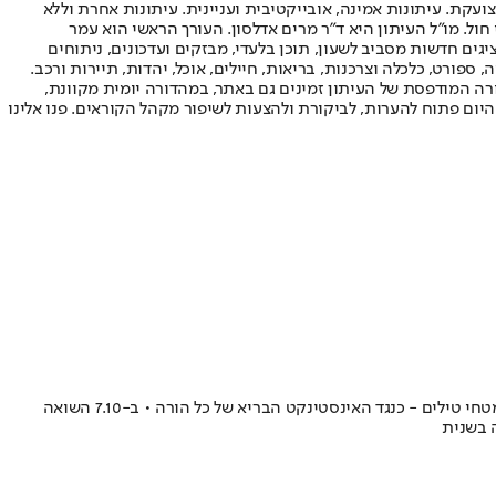
ועקת. עיתונות אמינה, אובייקטיבית ועניינית. עיתונות אחרת וללא
עור החשיפה הגבוה ביותר בימי חול. מו"ל העיתון היא ד"ר מרים אדלסון. העורך הראשי הוא עמר
 והעורך המייסד הוא עמוס רגב. אתרי האינטרנט של "ישראל היום" בעברית ובאנגלית, כמו כן היישומונים (אפליקציות) לאנדרואיד ול-iOS, מציגים חדשות מסביב לשעון, תוכן בלעדי, מבזקים ועדכונים, ניתוחים
, ספורט, כלכלה וצרכנות, בריאות, חיילים, אוכל, יהדות, תיירות ורכב.
דורה המודפסת של העיתון זמינים גם באתר, במהדורה יומית מקוונת,
היום פתוח להערות, לביקורת ולהצעות לשיפור מקהל הקוראים. פנו אלינו
סבתי עלתה ארצה כדי להיות חלק מהחלום הציוני שצמח מתוך חורבות השואה • טל חיימי, הנכד של אחיה, בחר לגור בניר יצחק ולגדל את ילדיו תחת מטחי טילים - כנגד האינסטינקט הבריא של כל הורה • ב-7.10 השואה
ה בשנית