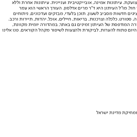
ועקת. עיתונות אמינה, אובייקטיבית ועניינית. עיתונות אחרת וללא
עור החשיפה הגבוה ביותר בימי חול. מו"ל העיתון היא ד"ר מרים אדלסון. העורך הראשי הוא עמר
 והעורך המייסד הוא עמוס רגב. אתרי האינטרנט של "ישראל היום" בעברית ובאנגלית, כמו כן היישומונים (אפליקציות) לאנדרואיד ול-iOS, מציגים חדשות מסביב לשעון, תוכן בלעדי, מבזקים ועדכונים, ניתוחים
, ספורט, כלכלה וצרכנות, בריאות, חיילים, אוכל, יהדות, תיירות ורכב.
דורה המודפסת של העיתון זמינים גם באתר, במהדורה יומית מקוונת,
היום פתוח להערות, לביקורת ולהצעות לשיפור מקהל הקוראים. פנו אלינו
ומחיקת מדינת ישראל