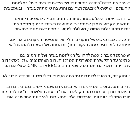
וע שעבר את הדוח "בחינה ביקורתית של האשמות 'רצח העם' במלחמת
את העולם - שישראל מבצעת רצח עם והרעבה שיטתית בעזה - ובאמצעות
ד הבריאות והלמ"ס בעזה, עיוות נתונים ונטייה להעצים דיווחים
יתונאים, לקבוע אומדן אמיתי של הנפגעים באזורי סכסוך ולתאר את
רים מפני זילות המושג, שעלולה לפגוע ביכולת לאכוף את המשפט
נדיר כל כך, שבו מיעוט של חוקרים חולק על התפיסה המקובלת. אחרים,
מפתיה כלפי תושבי עזה (הקורבנות), ובהסתה של השיח מ"המהות" אל
ציע פרספקטיבה נוספת לדיון על המלחמה בעזה ועל היחסים עם
תיגר על התקשורת המערבית המרכזית. רוב העיתונאים שלנו נאלמו דום,
בתקווה שיצליחו להימלט מאימת ההאשמות הקולקטיביות ברצח עם או בהרעבה שיטתית. גם כאן מה שהוביל אותם זה פחות טוהר העבודה העיתונאית, ויותר רגשי הנחיתות מול עמיתיהם ב־BBC או ב־CNN, שאליהם הם
וחוקרים, הבהירו לכותבים עד כמה הגופים הללו מכווני אג'נדה ולרוב לא
טריים והסכסוכים המזוינים והעקובים מדם שמתקיימים במקביל ברחבי
העולמי, מתוך אינטרס מובהק לשמר את "הבעיה הפלשתינית" עד למחיקת
אחורי המהלך. בינתיים, העמדות הללו ממשיכות לעצב את המחשבה ואת