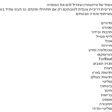
הסוד של איינשטיין שיגדיל לכם את הפנסיה
הריבית דריבית עובדת לטובתכם רק אם תתחילו מוקדם. כך תבנו עתיד בט
בשיתוף מנורה מבטחים
מדורים
ספורט
תרבות ובידור
לייף סטייל
אוכל
תיירות
טכנולוגיה ומדע
הורוסקופ
ForReal
מגזין השבוע
דעות
חדשות בארץ
חדשות בעולם
פוליטי
ביטחוני
חינוך
בריאות
משפט
תחבורה
פוליטי-מדיני