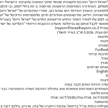
"ישראל היום" הוא גוף תקשורת שנוסד מתוך האמונה שהציבור הישראלי ראוי 
ת
ופרשנויות, וידיאו, פודקאסטים ושידורים חיים. פלטפורמות הדיגיטל של "ישרא
ב-2021 עלו לאוויר האתר החדש והיישומון החדש של "ישראל היום" בע
ואפשר לקבל אותם גם בניוזלטר. מועדון ההטבות הייחודי "הקליקה של ישרא
במייל hayom@israelhayom.co.il.
יום שבת, 9.5.2026
כ"ב באייר תשפ"ו
חדשות
דעות
ספורט
ForReal
תרבות ובידור
אוכל
מגזין
אנחנו מגייסים
English
X
דעות
שדה זכויות האדם נקבר בעזה
השנתיים האחרונות מסמנות שיא בתהליך החרבת השדה ההומניטרי. כבר ש
אינס אליאס
16/7/2025, 17:48
,עודכן
16/7/2025, 17:48
0
השמעה
פעילות כוחות צה"ל ברימאל, שכונת היוקרה של עזה, ארכיון, צילום: דובר צ