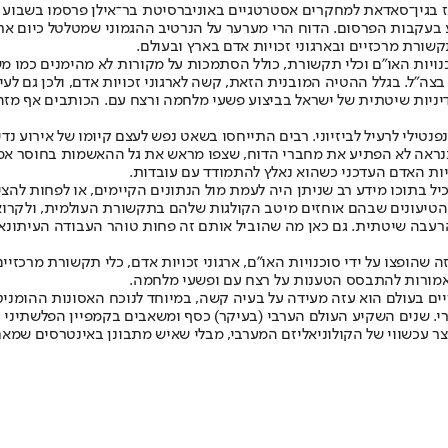
 ממרכז בגין־סאדאת למחקרים אסטרטגיים באוניברסיטת בר־אילן פרסמו בשב
ע בעקבות הפרסום. הדוח הרי מערער על הנרטיב ההגמוני שמטלטל כיום 
שורת מרכזיים ובארגוני זכויות אדם בארץ ובעולם.
ויות האו"ם וכלי תקשורת, כולל הסתמכות על מקורות לא מהימנים כמו משר
בצה"ל. בגלל ההטיה המובנית הזאת, קשה לארגוני זכויות אדם, ולכן גם לע
יניות שיטתית של ישראל בביצוע פשעי מלחמה ורצח עם. הכותבים אף מזהי
ינפנטילי לרעיל לביזיוני. רבים התייחסו בשאט נפש לעצם קיומו של אירוע 
ה כנראה לא הפתיע את מחברי הדוח, שצפו מראש את גל ההאשמות בחוסר א
יות האדם העדכני כשהוא נאלץ להתמודד עם עובדות.
יל בתוכו מידע רב שניתן היה לעמת מול הנתונים הקיימים, או לפחות לה
הטיעונים שבהם אוחזים מיטב הקולגות שלהם בתקשורת העולמית, ולקרוא 
הופצו על ידי סוכנויות האו"ם, ארגוני זכויות אדם, כלי תקשורת מרכזיים 
 אמורות להתבסס הטענות על רצח עם ופשעי מלחמה.
ים בעולם הוא עזה מעידה על בעיה קשה, במיוחד לנוכח האסונות ההומני
. שנים השקיע העולם הערבי (בעיקר) כסף ומשאבים בקמפיין הפלשתיני 
צר עכשווי של הקולוניאליזם המערבי, מבלי שאיש מתבונן באינטרסים שמ