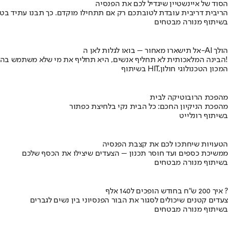
הסוד של איינשטיין שיגדיל לכם את הפנסיה
הריבית דריבית עובדת לטובתכם רק אם תתחילו מוקדם. כך תבנו עתיד בט
בשיתוף מנורה מבטחים
אל תישארו מאחור – בואו לגלות לאן ה-AI הולך
הבינה המלאכותית לא תחליף אנשים, היא תחליף את מי שלא משתמש בה!
בשיתוף HIT,המכון הטכנולוגי חולון
מהפכת הרובוטיקה לבית
מהפכת הניקיון החכם: כל הבית נקי בלחיצת כפתור
בשיתוף רונלייט
הטעויות שיחתכו לכם את קצבת הפנסיה
ממשיכת כספים ועד חוסר תכנון – הצעדים שיצילו את הכסף שלכם
בשיתוף מנורה מבטחים
איך 200 ש"ח בחודש הופכים ל140 אלף ?
צעדים קטנים שיכולים לסגור את הבור הפנסיוני בין נשים לגברים
בשיתוף מנורה מבטחים