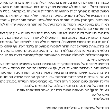
כשצוות החוקרים דני אורבך, יונתן בוקסמן, יגיל הנקין ויונתן ברוורמן
חרבות ברזל" - הם בטח לא הופתעו מפרץ התגובות האנטגוניסטיות שהגי
ראיות ונתונים מפריך רבות מהטענות החוזרות ונשמעות באקדמיה, בכלי תק
הדוח מצביע על כשלים חמורים בשיטות המחקר של ארגוני זכויות אדם, סוכנ
בעייתיים, תוך מתן אמון אוטומטי בצד הפלשתיני והצגת חוסר אמון שיטתי 
האירועים באופן אמין. המסקנה המרכזית של המחקר היא שאין עדויות למד
ההומניטרי הבינלאומי בעתיד.
תגובות ענייניות לדוח כמעט לא היו. רוב התגובות נעו בטווח שבין נמוך לא
כעמדה מוסרית בפני עצמה, הצהירו שאפילו לא יטרחו לקרוא אותו. גם ז
"נתונים טכניים וחסרי משמעות". האשמות אלה הפכו למפלטו של שוחר זכו
גם בתקשורת בישראל זכה הדוח לאזכורים מועטים בלבד. זאת, אף שהוא מכ
הפלשתינים באופן כללי. אבל לא הרבה עיתונאים מוכנים להסתכן בהפרכת 
נושאים עיניים.
חודשים ארוכים של עבודת מחקר אינטנסיבית בנוגע לסיפורים מהחזית בעזה ש
מתעניינים בעובדות היבשות. זאת, אף שעובדות ונתונים הם המסד שעליו
העובדה שכבר שנים הנושא החם בשדה זכויות האדם והארגונים ההומניטרי
העולם. השנתיים האחרונות מסמנות שיא בתהליך החרבת השדה ההומניטרי
מדינת ישראל. כיום הסכסוך הזה נלמד באוניברסיטאות העילית במערב כתו
המוחות של סטודנטים ברחבי העולם, ושל המרצים שלהם.
טעינו? נתקן! אם מצאתם טעות בכתבה, נשמח שתשתפו אותנו
אינס אליאס
כדאי
להכיר
הסוד של איינשטיין שיגדיל לכם את הפנסיה