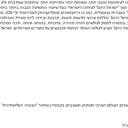
לעיתונות טובה יותר, מאוזנת יותר ומדויקת יותר. עיתונות שמדברת ולא צ
שלום. המהדורה המודפסת הראשונה פורסמה ב-30 ביולי 2007, וב-2010 הפך "ישראל היום" לעיתון הישראלי בעל שי
לחמנוביץ,
ל היום" כוללות ערוצי חדשות ודעות, תרבות ובידור, לייף סטייל, טכנולוגיה
ברית, במטרה לספק לגולשים חוויה מהירה, עדכנית, בטוחה ונוחה. תכני המה
ל היום" מציע לגולשי האתר הנחות ומבצעים על מוצרים ושירותים. ישראל 
נים העולם הערבי משקיע משאבים בקמפיין שימור "הבעיה הפלשתינית" 
ה"ל