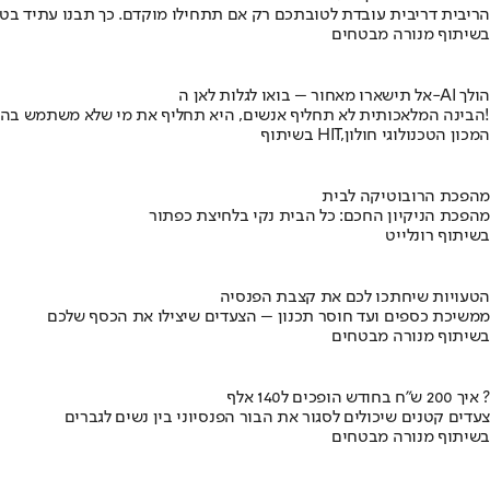
הריבית דריבית עובדת לטובתכם רק אם תתחילו מוקדם. כך תבנו עתיד בט
בשיתוף מנורה מבטחים
אל תישארו מאחור – בואו לגלות לאן ה-AI הולך
הבינה המלאכותית לא תחליף אנשים, היא תחליף את מי שלא משתמש בה!
בשיתוף HIT,המכון הטכנולוגי חולון
מהפכת הרובוטיקה לבית
מהפכת הניקיון החכם: כל הבית נקי בלחיצת כפתור
בשיתוף רונלייט
הטעויות שיחתכו לכם את קצבת הפנסיה
ממשיכת כספים ועד חוסר תכנון – הצעדים שיצילו את הכסף שלכם
בשיתוף מנורה מבטחים
איך 200 ש"ח בחודש הופכים ל140 אלף ?
צעדים קטנים שיכולים לסגור את הבור הפנסיוני בין נשים לגברים
בשיתוף מנורה מבטחים