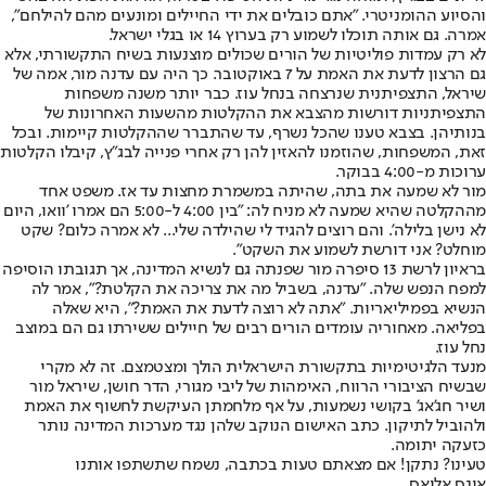
והסיוע ההומניטרי. "אתם כובלים את ידי החיילים ומונעים מהם להילחם",
אמרה. גם אותה תוכלו לשמוע רק בערוץ 14 או בגלי ישראל.
לא רק עמדות פוליטיות של הורים שכולים מוצנעות בשיח התקשורתי, אלא
גם הרצון לדעת את האמת על 7 באוקטובר. כך היה עם עדנה מור, אמה של
שיראל, התצפיתנית שנרצחה בנחל עוז. כבר יותר משנה משפחות
התצפיתניות דורשות מהצבא את ההקלטות מהשעות האחרונות של
בנותיהן. בצבא טענו שהכל נשרף, עד שהתברר שההקלטות קיימות. ובכל
זאת, המשפחות, שהוזמנו להאזין להן רק אחרי פנייה לבג"ץ, קיבלו הקלטות
ערוכות מ-4:00 בבוקר.
מור לא שמעה את בתה, שהיתה במשמרת מחצות עד אז. משפט אחד
מההקלטה שהיא שמעה לא מניח לה: "בין 4:00 ל-5:00 הם אמרו 'וואו, היום
לא נישן בלילה'. והם רוצים להגיד לי שהילדה שלי... לא אמרה כלום? שקט
מוחלט? אני דורשת לשמוע את השקט".
בראיון לרשת 13 סיפרה מור שפנתה גם לנשיא המדינה, אך תגובתו הוסיפה
למפח הנפש שלה. "עדנה, בשביל מה את צריכה את הקלטת?", אמר לה
הנשיא בפמיליאריות. "אתה לא רוצה לדעת את האמת?", היא שאלה
בפליאה. מאחוריה עומדים הורים רבים של חיילים ששירתו גם הם במוצב
נחל עוז.
מנעד הלגיטימיות בתקשורת הישראלית הולך ומצטמצם. זה לא מקרי
שבשיח הציבורי הרווח, האימהות של ליבי מגורי, הדר חושן, שיראל מור
ושיר חג'אג' בקושי נשמעות, על אף מלחמתן העיקשת לחשוף את האמת
ולהוביל לתיקון. כתב האישום הנוקב שלהן נגד מערכות המדינה נותר
כזעקה יתומה.
טעינו? נתקן! אם מצאתם טעות בכתבה, נשמח שתשתפו אותנו
אינס אליאס