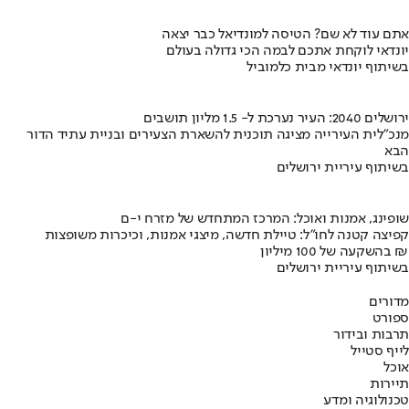
אתם עוד לא שם? הטיסה למונדיאל כבר יצאה
יונדאי לוקחת אתכם לבמה הכי גדולה בעולם
בשיתוף יונדאי מבית כלמוביל
ירושלים 2040: העיר נערכת ל- 1.5 מליון תושבים
מנכ"לית העירייה מציגה תוכנית להשארת הצעירים ובניית עתיד הדור
הבא
בשיתוף עיריית ירושלים
שופינג, אמנות ואוכל: המרכז המתחדש של מזרח י-ם
קפיצה קטנה לחו"ל: טיילת חדשה, מיצגי אמנות, וכיכרות משופצות
בהשקעה של 100 מיליון ₪
בשיתוף עיריית ירושלים
מדורים
ספורט
תרבות ובידור
לייף סטייל
אוכל
תיירות
טכנולוגיה ומדע