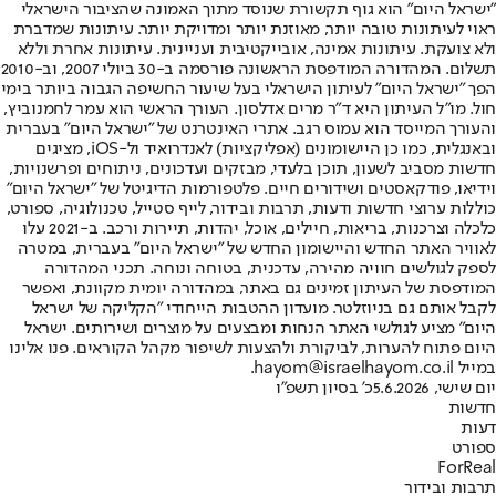
"ישראל היום" הוא גוף תקשורת שנוסד מתוך האמונה שהציבור הישראלי
ראוי לעיתונות טובה יותר, מאוזנת יותר ומדויקת יותר. עיתונות שמדברת
ולא צועקת. עיתונות אמינה, אובייקטיבית ועניינית. עיתונות אחרת וללא
תשלום. המהדורה המודפסת הראשונה פורסמה ב-30 ביולי 2007, וב-2010
הפך "ישראל היום" לעיתון הישראלי בעל שיעור החשיפה הגבוה ביותר בימי
חול. מו"ל העיתון היא ד"ר מרים אדלסון. העורך הראשי הוא עמר לחמנוביץ,
והעורך המייסד הוא עמוס רגב. אתרי האינטרנט של "ישראל היום" בעברית
ובאנגלית, כמו כן היישומונים (אפליקציות) לאנדרואיד ול-iOS, מציגים
חדשות מסביב לשעון, תוכן בלעדי, מבזקים ועדכונים, ניתוחים ופרשנויות,
וידיאו, פודקאסטים ושידורים חיים. פלטפורמות הדיגיטל של "ישראל היום"
כוללות ערוצי חדשות ודעות, תרבות ובידור, לייף סטייל, טכנולוגיה, ספורט,
כלכלה וצרכנות, בריאות, חיילים, אוכל, יהדות, תיירות ורכב. ב-2021 עלו
לאוויר האתר החדש והיישומון החדש של "ישראל היום" בעברית, במטרה
לספק לגולשים חוויה מהירה, עדכנית, בטוחה ונוחה. תכני המהדורה
המודפסת של העיתון זמינים גם באתר, במהדורה יומית מקוונת, ואפשר
לקבל אותם גם בניוזלטר. מועדון ההטבות הייחודי "הקליקה של ישראל
היום" מציע לגולשי האתר הנחות ומבצעים על מוצרים ושירותים. ישראל
היום פתוח להערות, לביקורת ולהצעות לשיפור מקהל הקוראים. פנו אלינו
במייל hayom@israelhayom.co.il.
יום שישי, 5.6.2026
כ' בסיון תשפ"ו
חדשות
דעות
ספורט
ForReal
תרבות ובידור