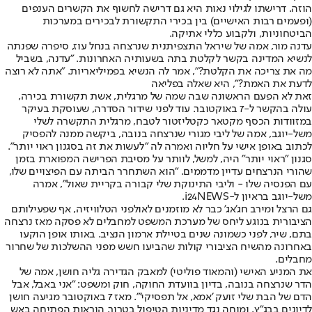
הוזה. דרישתו לגילוי נאות היא גם דרישה לחשוף את הקשרים הענפים
(ופעמים רבות האישיים) בין בכירי התקשורת לבכירים במערכות
הביטחוניות, ולקבוע כללי אתיקה.
עדנה מור, אמה של שיראל התצפיתנית שנרצחה בנחל עוז, סיפרה שפנתה
לנשיא המדינה בקשר לקלטת בתה בשעותיה האחרונות. "עדנה, בשביל
מה את צריכה את הקלטת?", אמר לה הנשיא בפמיליאריות. "אתה לא רוצה
לדעת את האמת?", היא שאלה בפליאה
זאת לא הפעם הראשונה שבה שמה של מרגלית, אשת תקשורת בכירה,
עולה בהקשר ל-7 באוקטובר. עוד לפני שידור הסדרה, שעוסקת בעיקר
במזוודות הכסף מקטאר כקטליזטור לטבח, מרגלית התקשרה לשלי
משל-יוגב, אמה של ליבי מגורי שנרצחה בנובה, ביקשה ממנה להפסיק
לכתוב באופן אישי על חליוה ואמרה לה "לעשות את זה בסגנון ראוי יותר".
סגנון "ראוי יותר" היה, למשל, לוותר על מסיבת הפרישה המפוארת בזמן
שהורי הנרצחים עדיין מדממים. "הוא השתחרר הביתה עם הפיצויים שלו,
עם הפנסיה שלו - וליבי התינוקת שלי קבורה בקריית שאול", אמרה
משל-יוגב בראיון ל-i24NEWS.
גם הרצל ומירב חג'אג' כבר לא מוזמנים לאולפני הטלוויזיה, אף שפעילותם
הציבורית בנוגע ליחס של מערכת המשפט למחבלים לא פסקה מאז נרצחה
בתם, שיר, לפני כשמונה שנים בטיילת ארמון הנציב. באותו אופן הוקעו
באחרונה מהשיח הציבורי קולות שהביעו חשש מפני ההשלכות של שחרור
מחבלים.
את המניע האישי (והמאוד פוליטי) למאבק הגדירה גליה חושן, אמה של
הדר שנרצחה בנובה, בדיון בוועדת החוקה, חוק ומשפט: "אני באבל, אבל
הדם של הבת שלי זועק 'אמא, אל תפסיקי'". מאז 7 באוקטובר מגיעה חושן
לדיונים בבג"ץ, ומוחה נגד מדיניות הטיפול בטרור, הוראות הפתיחה באש