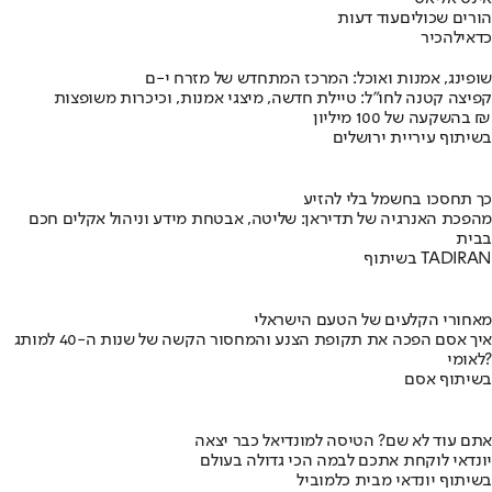
הורים שכולים
עוד דעות
כדאי
להכיר
שופינג, אמנות ואוכל: המרכז המתחדש של מזרח י-ם
קפיצה קטנה לחו"ל: טיילת חדשה, מיצגי אמנות, וכיכרות משופצות
בהשקעה של 100 מיליון ₪
בשיתוף עיריית ירושלים
כך תחסכו בחשמל בלי להזיע
מהפכת האנרגיה של תדיראן: שליטה, אבטחת מידע וניהול אקלים חכם
בבית
בשיתוף TADIRAN
מאחורי הקלעים של הטעם הישראלי
איך אסם הפכה את תקופת הצנע והמחסור הקשה של שנות ה-40 למותג
לאומי?
בשיתוף אסם
אתם עוד לא שם? הטיסה למונדיאל כבר יצאה
יונדאי לוקחת אתכם לבמה הכי גדולה בעולם
בשיתוף יונדאי מבית כלמוביל