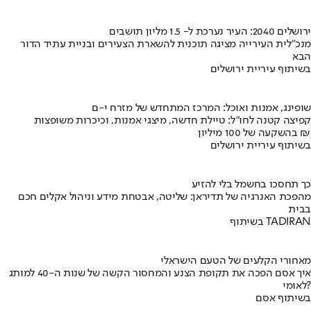
ירושלים 2040: העיר נערכת ל- 1.5 מליון תושבים
מנכ"לית העירייה מציגה תוכנית להשארת הצעירים ובניית עתיד הדור
הבא
בשיתוף עיריית ירושלים
שופינג, אמנות ואוכל: המרכז המתחדש של מזרח י-ם
קפיצה קטנה לחו"ל: טיילת חדשה, מיצגי אמנות, וכיכרות משופצות
בהשקעה של 100 מיליון ₪
בשיתוף עיריית ירושלים
כך תחסכו בחשמל בלי להזיע
מהפכת האנרגיה של תדיראן: שליטה, אבטחת מידע וניהול אקלים חכם
בבית
בשיתוף TADIRAN
מאחורי הקלעים של הטעם הישראלי
איך אסם הפכה את תקופת הצנע והמחסור הקשה של שנות ה-40 למותג
לאומי?
בשיתוף אסם