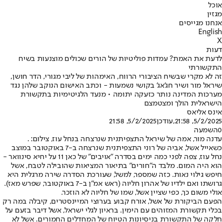
אוכל
מגזין
אנחנו מגייסים
English
X
דעות
לדעת את האמת? עמדות פוליטיות של הורים שכולים מוצנעות בשיח
התקשורתי
זה לא מקרי שבשיח הציבורי הרווח, האימהות של ליבי מגורי, הדר חושן,
שיראל מור ושיר חג'אג' בקושי נשמעות - וכתב האישום הנוקב שלהן נגד
מערכות המדינה נותר כזעקה יתומה • מנעד הלגיטימיות בתקשורת
הישראלית הולך ומצטמצם
אינס אליאס
5/2/2025, 21:58
,עודכן
5/2/2025, 21:58
0
השמעה
עדנה מור, אמה של שיראל התצפיתנית שנרצחה בנחל עוז, צילום: .
כשאייל אשל, אביה של רוני התצפיתנית שנרצחה ב-7 באוקטובר במוצב
נחל עוז, צפה לפני כמה ימים בסדרה "אויבים" של כאן 11 על יחיא סינוואר -
הוא היה המום. מלבד ה"חורים" בתיאור המציאות שהובילה לטבח, אשל
חיפש גילוי נאות. כזה שמספר, למשל, שעורכת הסדרה שירה מרגלית היא
גרושתו ואם ילדיו של אהרון חליוה (ראש אמ"ן ב-7 באוקטובר, שפרש מאז).
אולי משום כך, כפי שציין אשל, שמו של חליוה לא הוזכר.
הפעם הביקורת של אשל, אורח קבוע בערוצי המיינסטרים, קיבלה במה רק
בכלי תקשורת המזוהים עם הימין. בראיון לגלי ישראל, אשל דיבר בזעם על
חלקה של התקשורת בניסיונות הטיוח של המחדלים החמורים. אשל לא