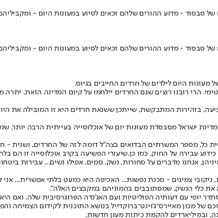
עונות היום לילדים של חרדים החייבים בגיוס
.
ם שלהן. לגיטימי. הרי רובנו רוצים שגם החרדים יילחמו על קיום המדינה הזאת. 
ני מציעה, בזהירות המתבקשת, שייתכן ששנאת חרדים היא זו המובילה את 
מדינת ישראל מסבסדת מעונות יום של אוכלוסייה בעייתית הרבה יותר, ש
שית כל, מספר המשרתים הבדואים בצה"ל דומה לזה של החרדים, ושנית - חם
שיעורי הפשיעה בקרב אוכלוסייה זו הם בלת
הן, אנחנו מדברים על סחורות, נשק, סמים, אפילו נשים... עבירות ביטחוני
 ניקובי צמיגים - סכנת נפשות... האכיפה היא כמעט בלתי אפשרית... אני 
א את כלי הנשק, שמסתובבים בהמוניהם במקבצים האלה".
דר יופי עם דעותיה הפוליטיות ועם האג'נדה הפרוגרסיבית שלה. ואם הי
אית בדרום כ־10,000 נפשות, כך לפי דוח מסכם של מכון מאיירס־ג'וינט־ברוקדייל בנושא התוכנית