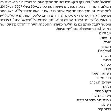
"ישראל היום" הוא גוף תקשורת שנוסד מתוך האמונה שהציבור הישראלי ראוי 
ת
ופרשנויות, וידיאו, פודקאסטים ושידורים חיים. פלטפורמות הדיגיטל של "ישרא
ב-2021 עלו לאוויר האתר החדש והיישומון החדש של "ישראל היום" בע
ואפשר לקבל אותם גם בניוזלטר. מועדון ההטבות הייחודי "הקליקה של ישרא
במייל hayom@israelhayom.co.il.
מבזקים
חדשות
אוכל
תשחץ
ForReal
תרבות
דעות
ספורט
מגזין
העיתון היומי
הורוסקופ
ישראל השבוע
כלכלה
לייף סטייל
מעריב לנוער
טכנולוגיה מדע וסביבה
העולם
משחקים