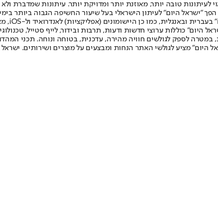
לעיתונות טובה יותר, מאוזנת יותר ומדויקת יותר. עיתונות שמדברת ולא צ
שלום. המהדורה המודפסת הראשונה פורסמה ב-30 ביולי 2007, וב-2010 הפך "ישראל היום" לעיתון הישראלי בעל שי
לחמנוביץ,
ל היום" כוללות ערוצי חדשות ודעות, תרבות ובידור, לייף סטייל, טכנולוגיה
ברית, במטרה לספק לגולשים חוויה מהירה, עדכנית, בטוחה ונוחה. תכני המה
ל היום" מציע לגולשי האתר הנחות ומבצעים על מוצרים ושירותים. ישראל 