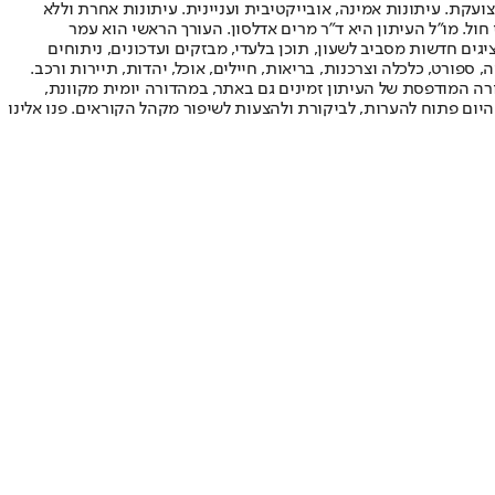
ועקת. עיתונות אמינה, אובייקטיבית ועניינית. עיתונות אחרת וללא
עור החשיפה הגבוה ביותר בימי חול. מו"ל העיתון היא ד"ר מרים אדלסון. העורך הראשי הוא עמר
 והעורך המייסד הוא עמוס רגב. אתרי האינטרנט של "ישראל היום" בעברית ובאנגלית, כמו כן היישומונים (אפליקציות) לאנדרואיד ול-iOS, מציגים חדשות מסביב לשעון, תוכן בלעדי, מבזקים ועדכונים, ניתוחים
, ספורט, כלכלה וצרכנות, בריאות, חיילים, אוכל, יהדות, תיירות ורכב.
דורה המודפסת של העיתון זמינים גם באתר, במהדורה יומית מקוונת,
היום פתוח להערות, לביקורת ולהצעות לשיפור מקהל הקוראים. פנו אלינו