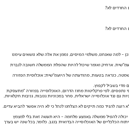
יתרה מכן - למה שאנחנו, משלמי המיסים, נממן את אלה שלא נושאים עימנו
היועמ"שית. ארחיק ואומר שיכול להיות שהפלת הממשלה חשובה לגברת
נשמטה, כנראה בטעות, מהודעתה של היועמ"שית: אוכלוסית הפזורה
 מדי בשביל לקפוץ.
י נתפסים
. לפי פרקליטות מחוז הדרום, האוכלוסייה בפזורה "מתעסקת
ות גם נגד אוכלוסייה ישראלית, סחר במכוניות גנובות, גניבות חקלאיות,
לא רוצה להגיד כמה תיקים לא הצלחנו לנהל כי לא היה אפשר להביא עדים.
א יכולה להפיל ממשלה באמצע מלחמה - היא תעשה זאת בלי למצמץ
 לקידום הצמיחה והפיתוח הכלכליים של האוכלוסייה הבדואית בנגב. כלומר, בכל שנה יש בערך