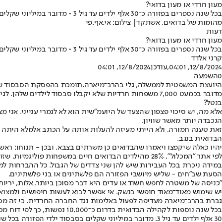
מעון חרדי או מעון בדואי?
בכל שנה נספרים בפזורה כ־30 אלף ילדים עד גיל 3 • מדובר במיליוני שקלים של סבסוד • מדוע ההורים שלהם זכאים לסיוע במעונות היום - ומקביליהם החרדים לא?
מהומות של בדואים, אשתקד| צילום: אי.אף.פי
דעות
מעון חרדי או מעון בדואי?
בכל שנה נספרים בפזורה כ־30 אלף ילדים עד גיל 3 • מדובר במיליוני שקלים של סבסוד • מדוע ההורים שלהם זכאים לסיוע במעונות היום - ומקביליהם החרדים לא?
קרני אלדד
12/8/2024, 04:01
,עודכן
12/8/2024, 04:01
0
השמעה
היועצת המשפטית לממשלה, גלי בהרב־מיארה,
תומכת בהפסקת הסבסוד של מ
מדובר בכמעט 7,000 משפחות חרדיות שלא יקבלו סבסוד לילדי
בנטל?
אלא מה, יש סיכוי פצפון שהצעד של היועמ"שית הוא לא לגמרי ענייני. א
הנכבדה יותר מאשר שוויון.
זאת טענה חמורה, ולא הייתי מעיזה להעלות אותה על הכתב אלמלא היתה 
הבדואית בנגב.
יהיו כאלה שיקפצו ויאמרו שהבדואים כן משרתים בצבא. ובכן - תנוחו: רא
לפי אתר "המכלול", 28% מהילדים הבדואים חיים במשפחות פוליגמיות, שזו כידוע עבירה על החוק. כמו כן,
במידה ניכרת בכל העבירות שיש להן שני צדדים של הגבול. כל ההברחות למיני
הסעת שב"חים - שליש מיושבי הפזורה הם פלשתינים או בני פלשתינים.
"כניסה של משטרה לחפש חשוד או עדים היא דבר מסוכן ביותר. אלות, יריות,
יש שימוש מאוד־מאוד חופשי בנשק. אי אפשר לבוא לעשות חיפושים ולמצו
גברת בהרב־מיארה מעדיפה לפעול באלימות נגד החברה החרדית, כי זה מסת
בכל שנה נוספות לקהילה הבדו
30 אלף ילדים עד גיל 3. מדובר במיליוני שקלים בסבסוד ילדי הפזורה בכל שנה, ובמיליארדים להקמת כיתות מעון חדשות.