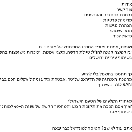
אודות
צור קשר
נבחרת הכתבים והפרשנים
מדיניות פרטיות
הצהרת נגישות
תנאי שימוש
כדאי
להכיר
שופינג, אמנות ואוכל: המרכז המתחדש של מזרח י-ם
קפיצה קטנה לחו"ל: טיילת חדשה, מיצגי אמנות, וכיכרות משופצות בהשקעה של 100 מיליון ₪
בשיתוף עיריית ירושלים
כך תחסכו בחשמל בלי להזיע
מהפכת האנרגיה של תדיראן: שליטה, אבטחת מידע וניהול אקלים חכם בבי
בשיתוף TADIRAN
מאחורי הקלעים של הטעם הישראלי
איך אסם הפכה את תקופת הצנע והמחסור הקשה של שנות ה-40 למותג לאומי?
בשיתוף אסם
אתם עוד לא שם? הטיסה למונדיאל כבר יצאה