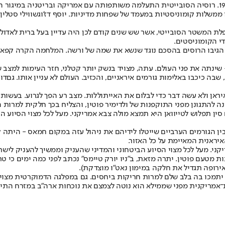
משלות קומוניסטיות במעמד של שפחות מדיניות. יוסף דז'וגשווילי סטלין 
פלת המשטר הסובייטי, אשר שש שנים קודם לכן היה עדיין בעל ברית ל
אדול
די הקומוניסטים.
הגיבו הרוסים בהסכם נוגד שנשא את שמה של ורשה. המלחמה הקרה קפאה. נו
יוב ולאחר מכן לאו דווקא - שינתה את פני העולם. עתה, מצויד בנשק יותר קטלני, חזר
ה כיכבו באלימות גורמים איראניים, והכזיב. העולם לא עניין אותו. גם
דו
אן ולא עשה דבר כדי לבלום את האייתוללות. מצב רע הפך לגרוע. בעשותו כן
ינה להתגונן מפני התוקפנות של ולדימיר פוטין, והצליח בכך חלקית למרות
ם סין תפלוש לטייוואן היא תמצא מולה צבא אמריקני. מעל לכל מצוי הסיו
 הגורמים הערביים שייטלו לידיהם את ניהול עזה במקום חמאס - היתה 
איראנית המאיימת על כל האזור.
קני. מעל לכל מצוי הסיוע הביטחוני והמדיני שהעניק וממשיך להעניק לישר
ות מטעם פוטין. יתרה מזאת, ב"ניו יורק טיימס" נכתב לפני כמה ימים כי
אירופה תגדיל את חלקה במימון נאט"ו מוצדקת).
נס יתמכו בה בלב שלם למרות חריקות ביחסים. גם במפלגה הדמוקרטית מצוי
ית־אמריקנית מפני שממילא הוא נוטה לצמצם את נוכחות ארה"ב במזרח התיכ