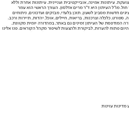
ועקת. עיתונות אמינה, אובייקטיבית ועניינית. עיתונות אחרת וללא
עור החשיפה הגבוה ביותר בימי חול. מו"ל העיתון היא ד"ר מרים אדלסון. העורך הראשי הוא עמר
 והעורך המייסד הוא עמוס רגב. אתרי האינטרנט של "ישראל היום" בעברית ובאנגלית, כמו כן היישומונים (אפליקציות) לאנדרואיד ול-iOS, מציגים חדשות מסביב לשעון, תוכן בלעדי, מבזקים ועדכונים, ניתוחים
, ספורט, כלכלה וצרכנות, בריאות, חיילים, אוכל, יהדות, תיירות ורכב.
דורה המודפסת של העיתון זמינים גם באתר, במהדורה יומית מקוונת,
היום פתוח להערות, לביקורת ולהצעות לשיפור מקהל הקוראים. פנו אלינו
מדינות עוינות