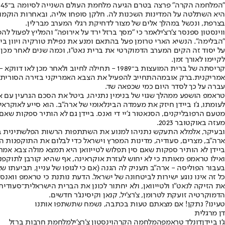
"המלחמה הקרה" פרצה בטרם הגיעה מלחמת העולם השנייה לסיומה ב־1945. רוסיה הסובייטית התעלמה משותפותה עם אמריקה ובריטניה במיגור הנאציזם, והתמקדה בכיבוש מדינות באירופה.
היא השתלטה על המדינות השכנות לה. חלקן סופחו אליה, ובאחרות הוקמו מ
בצרפת, ונכשל במהלך אלים של מצור לדחיקת רגלי המערב מברלין.
ווינסטון ספנסר צ'רצ'יל
אמר כי "מסך ברזל ירד על אירופה" והמליץ לפעול לה
"הבלימה". הנשיא הארי טרומן פעל בהתאם ומנע את נפילת טורקיה ויוון בי
על יסוד זה הקים המערב הדמוקרטי את ברית נאט"ו, וכמה שנים לאחר מכן 
לקיימו לאורך זמן.
קריסתה של ברית המועצות ב־1989 - תחילה לח
אמריקנית.
ברק אובמה
התחייב להפעיל את הצבא האמריקני בזירה הסורית, שב
עברה על כך לסדר היום כמי שכפאה שד.
טראמפ הושפע ממהלך שגוי של בנימין נתניהו, ביטל את הסכם הגרעין עם איר
לעומתו, ג'ו ביידן חיזק את מעמדה הבינלאומי של ארה"ב. הוא סייע לאוקרא
מטעם הרפובליקנים, הסנאטור ג'יי די ואנס. ביידן גם לא הותיר ספקות שא
מעזה באוקטובר 2023.
ובעיקר, אלמלא התעקש נתניהו למנוע את השתתפות הרשות הפלשתינית בין
ארה"ב, מצרים, סעודיה, מדינות המפרץ וישראל כדי לבלום את התוקפנות ה
ביידן לא הותיר ספקות שאם סין תפלוש לטייוואן היא תמצא מולה צבא אמרי
ואילו טראמפ מאותת כי לא יחוש לעזרת אוקראינה, אף שהיא קורבן לתוקפנ
בעבור הפוליסה - ארה"ב תעניק לה הגנה (אם כי לגופו של עניין, תביעתו ש
כל זה אינו נוגע ישירות לביטחונה של ישראל. הדעת נותנת כי טראמפ ווא
את הזיקה לנאט"ו ולטייוואן, ולא יחתור לכונן את הברית הישראלית־סעוד
הדמוקרטיה זועקת לטרומן, צ'רצ'יל, קנאן וקיסינג'ר חדשים.
טעינו? נתקן! אם מצאתם טעות בכתבה, נשמח שתשתפו אותנו
דן מרגלית
ג'ו ביידן
דונלד טראמפ
המלחמה הקרה
וינסטון צ'רצ'יל
מלחמת חרבות ברזל