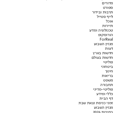
מדורים
ספורט
תרבות ובידור
לייף סטייל
אוכל
תיירות
טכנולוגיה ומדע
הורוסקופ
ForReal
מגזין השבוע
דעות
חדשות בארץ
חדשות בעולם
פוליטי
ביטחוני
חינוך
בריאות
משפט
תחבורה
פוליטי-מדיני
כללי ומידע
דף הבית
זמני כניסת וצאת שבת
מגזין השבוע
בחירות 2026