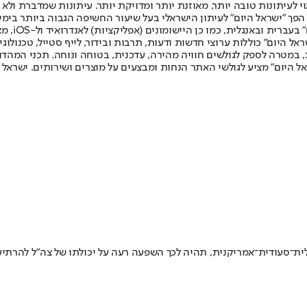
לעיתונות טובה יותר, מאוזנת יותר ומדויקת יותר. עיתונות שמדברת ולא צ
שלום. המהדורה המודפסת הראשונה פורסמה ב-30 ביולי 2007, וב-2010 הפך "ישראל היום" לעיתון הישראלי בעל שי
לחמנוביץ,
ל היום" כוללות ערוצי חדשות ודעות, תרבות ובידור, לייף סטייל, טכנולוגיה
ברית, במטרה לספק לגולשים חוויה מהירה, עדכנית, בטוחה ונוחה. תכני המה
ל היום" מציע לגולשי האתר הנחות ומבצעים על מוצרים ושירותים. ישראל 
אלית־סעודית־אמריקנית, תהיה לכך השפעה רעה על יכולתו של צה"ל להרתיע 