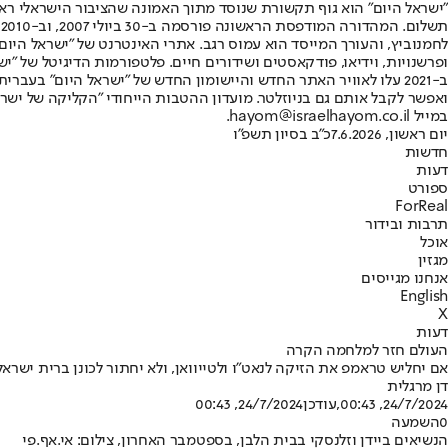
"ישראל היום" הוא גוף תקשורת שנוסד מתוך האמונה שהציבור הישראלי ראוי 
ת
ופרשנויות, וידיאו, פודקאסטים ושידורים חיים. פלטפורמות הדיגיטל של "ישרא
ב-2021 עלו לאוויר האתר החדש והיישומון החדש של "ישראל היום" בע
ואפשר לקבל אותם גם בניוזלטר. מועדון ההטבות הייחודי "הקליקה של ישרא
במייל hayom@israelhayom.co.il.
יום ראשון, 7.6.2026
כ"ב בסיון תשפ"ו
חדשות
דעות
ספורט
ForReal
תרבות ובידור
אוכל
מגזין
אנחנו מגייסים
English
X
דעות
העולם חזר למלחמה הקרה
אם יחליש טראמפ את הזיקה לנאט"ו ולטייוואן, ולא יחתור לכונן ברית ישר
דן מרגלית
24/7/2024, 00:43
,עודכן
24/7/2024, 00:43
0
השמעה
הנשיאים ביידן וזלנסקי בבית הלבן, בספטמבר האחרון, צילום: אי.אף.פי