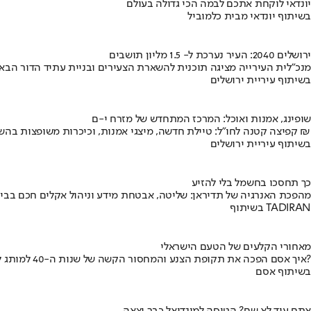
יונדאי לוקחת אתכם לבמה הכי גדולה בעולם
בשיתוף יונדאי מבית כלמוביל
ירושלים 2040: העיר נערכת ל- 1.5 מליון תושבים
מנכ"לית העירייה מציגה תוכנית להשארת הצעירים ובניית עתיד הדור הבא
בשיתוף עיריית ירושלים
שופינג, אמנות ואוכל: המרכז המתחדש של מזרח י-ם
קפיצה קטנה לחו"ל: טיילת חדשה, מיצגי אמנות, וכיכרות משופצות בהשקעה של 100 מיליון ₪
בשיתוף עיריית ירושלים
כך תחסכו בחשמל בלי להזיע
מהפכת האנרגיה של תדיראן: שליטה, אבטחת מידע וניהול אקלים חכם בבי
בשיתוף TADIRAN
מאחורי הקלעים של הטעם הישראלי
איך אסם הפכה את תקופת הצנע והמחסור הקשה של שנות ה-40 למותג לאומי?
בשיתוף אסם