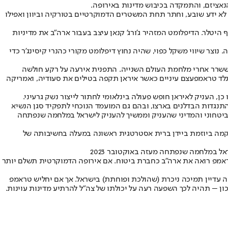
לא ידע שובע, וחתר תחת המשטרים הדמוקרטיים בטורקיה וביוון ואפילו
ף היטלר
. הדיפלומט המזהיר ג'ורג' קנאן עיצב בעבור ארה"ב את מדיניות
צר שיווי משקל כפוי, שהיה נחוץ דיפלומט מקורי כהנרי קיסינג'ר כדי
 העימות למצב ששרר אחרי מלחמת העולם השנייה. התפנית אירעה על רקע חולשה
נלד טראמפ
עצם עיניים כאשר איראן תקפה בטילים את סעודיה, ואמריקה
, העניק לאיראן חופש פעולה בינלאומי לחתור לייצור נשק גרעיני.
 התנגדות הבדלנים בארצו, ובהם גם המועמד הנוכחי לתפקיד סגן הנשיא
ע הביטחוני והמדיני שהעניק וממשיך להעניק לישראל במלחמה שנפתחה
קמה ביוזמת ביידן ברית אסטרטגית ראשונה במעלה בחשיבותה של
אל במלחמה שנפתחה מעזה באוקטובר 2023
 טראמפ רואה את ארה"ב כחברת ביטוח. אם אירופה הדמוקרטית תשלם יותר
ה עדיין תמיכה ניכרת (שהולכת ופוחתת) בישראל. אך אם יחליש טראמפ
ון – תהיה לכך השפעה רעה על יכולתו של צה"ל להרתיע מדינות עוינות.