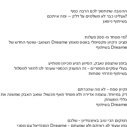
ההטבה שתחסוך לכם הרבה כסף
אצלינו כבר לא משלמים על דלק – ומה איתכם?
בשיתוף ניסאן
מי מפחד מ-200 מעלות?
השואב-שוטף החדש של Dreame מציג: ניקיון מקסימלי באפס מאמץ
בשיתוף Dreame
בזמן שהצפון נאבק, הסיוע הגיע מכיוון מפתיע
בעלי עסקים מספרים - זה המענק הכספי שעוזר לנו לחזור למסלול
בשיתוף מזרחי טפחות
נקיון פסח - לא מה שהכרתם
דק במיוחד, עוצמה אדירה ולא מפחד מאף מכשול: שואב האבק שמשנה את
כללי המשחק
בשיתוף Dreame
המקום הכי טוב באיצטדיון - שלכם
המונדיאל עם מסכי Dreame - כמו שעוד לא ראיתם ולא שמעתם