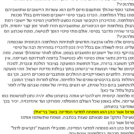
מלהזכיר?
אתגר נוסף שהולך ומתעצם מיום ליום הוא עשרות היישובים שתושביהם
פונו בגלל המלחמה. הכרנו בעבר פינוי יישובים מאזרחים בגלל סכנות
המלחמה. מהזיכרון הקיבוצי נשכח כמעט לחלוטין הפינוי של יישובי רמת
הגולן במלחמת יום הכיפורים, שתושביהם חזרו לאחר זמן קצר יחסית, ולכן
ברור שהיה מדובר בפינוי. אולם מתי פינוי הופך לנטישה, מונח שכרגע הס
מלהזכיר?
בימים אלה מלאו ארבעה חודשים לפתיחת המלחמה הקיומית שנכפתה
עלינו. נניח לשאלה אם בכלל היה נכון להכריז במהירות רבה על פינוי
בהיקף כזה של יישובים ותושבים בצפון. אולם לאחר שהמהלך נעשה, כמה
זמן בדיוק נתאר אותו כפינוי ולא כנטישה? בדומה לפרדוקס הערימה, אין
לכך תשובה ברורה, אבל תחושת המועקה בציבור הולכת וגוברת, לנוכח
קיומן של שתי רצועות אי־ביטחון בתוך גבולות מדינת ישראל. זוהי מועקה
ציונית. הלחצים האמריקניים ההולכים ומתגברים מוכרים היטב, וכך גם
התלות בהם בהיבטים שונים של הלחימה. אולם למרות הצורך המובן
להתחשב בהם ככל שניתן, יש רגעים בחייה של אומה שבהם עליה לומר
בקול צלול: עד כאן!
זו מלחמה קיומית ויש להכריע אותה בניצחון שלא יהיה נתון לפרשנות כמו
ערימה, אלא באופן שכל העולם המוסלמי, ממרוקו ועד אינדונזיה, יכיר בכך
שמדובר בניצחון.
פרופ' אשר כהן הוא מומחה למדעי המדינה באונ' בר־אילן
טעינו? נתקן! אם מצאתם טעות בכתבה, נשמח שתשתפו אותנו
פרופ' אשר כהן
פרופ' כהן הוא מומחה למדעי המדינה, ממובילי תנועת "נקראים לדגל"
מלחמת חרבות ברזל
מפוני עוטף עזה