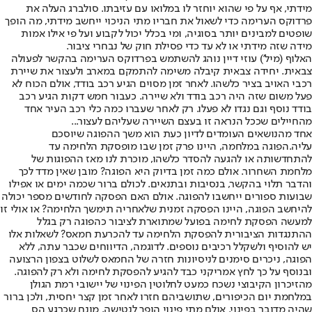
מידתי, אף על פי שהוא יוחזר לו במלואו עם עזיבתו. סולברג העלה את
פרדוקס הערימה כדי לשאול את חבריו מתי הניכוי ייחשב מידתי, מה הופך
שופטים למבינים יותר בסוגיה, ומי בכלל יכול לקבוע ועל פי אילו אמות
מידה שזה מידתי או לא עד כדי פסילת חוק של נבחרי ציבור.
האלוף (מיל') עוזי דיין נוהג להשתמש בפרדוקס הערימה בהקשר לפעולה
צבאית. יחידה צבאית קיבלה משימה להתמקם במארב ולעצור את שיירת
רכבי האויב בציר כלשהו. לאחר זמן מסוים הגיע רכב בודד, אולם הכוח לא
פעל משום שזה היה רכב בודד ולא שיירה. כעבור חמש דקות הגיע רכב
בודד נוסף וגם נגדו לא פעלו. רק לאחר שעברו כמה כלי רכב העיר אחד
מהחיילים שככל הנראה זו בעצם השיירה שעליהם לעצור...
אחד מהנושאים העומדים לדיון כעת הוא משך ההפוגה שיוסכם
עליה.
הפוגה במלחמה
, היינו פרק זמן שבו מופסקת הלחימה עד
להתחדשותה או להגעה להסדר כלשהו, מוכרת לנו מאז ההפוגות של
מלחמת השחרור. אולם כמה זמן בדיוק היא הפוגה? מובן שאין מדד לכך
והדבר תלוי בהקשר, בנסיבות ובתנאים. לכולם ברור שכמה ימים או אפילו
שבועות ספורים ייחשבו להפוגה. אולם האם הפסקה לחודשים מספר יכולה
להיחשב הפוגה, היינו הפסקה זמנית שלאחריה תימשך הלחימה? או אולי זו
למעשה הפסקת לחימה בפועל שמתוארת לציבור כהפוגה רק בגלל
ההתנגדות הציבורית להפסקת הלחימה עד להכרעת חמאס? לשאלות אלו
יש להוסיף ולשקלל רכיבים נוספים. לדוגמה, הדיווחים שכבר עתה, ללא
הפוגה, ניכרים סימנים לניסיונות חזרה של החמאס לשלוט בצפון הרצועה
ובנוסף על כך לחץ אמריקני כבד להגיע להפסקת לחימה ולא רק להפוגה.
מהזיכרון הקיבוצי נשכח כמעט לחלוטין הפינוי של יישובי רמת הגולן
במלחמת יום הכיפורים, שתושביהם חזרו לאחר זמן קצר יחסית, ולכן ברור
שהיה מדובר בפינוי. אולם מתי פינוי הופך לנטישה, מונח שכרגע הס