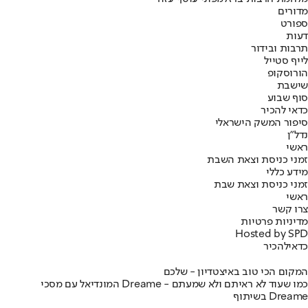
מדורים
ספורט
דעות
תרבות ובידור
לייף סטייל
הורוסקופ
שישבת
סוף שבוע
כדאי להכיר
סיפור המשק הישראלי
נדל"ן
ראשי
זמני כניסת וצאת השבת
מידע כללי
זמני כניסת וצאת שבת
ראשי
צרו קשר
מדיניות פרטיות
Hosted by SPD
כדאי
להכיר
המקום הכי טוב באיצטדיון - שלכם
המונדיאל עם מסכי Dreame - כמו שעוד לא ראיתם ולא שמעתם
בשיתוף Dreame