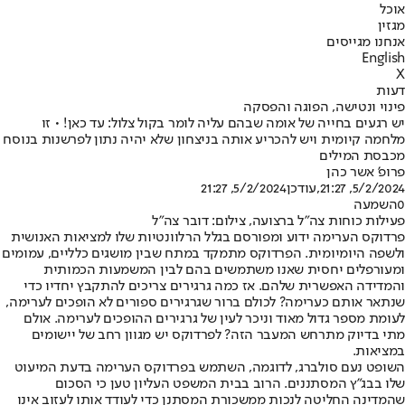
אוכל
מגזין
אנחנו מגייסים
English
X
דעות
פינוי ונטישה, הפוגה והפסקה
יש רגעים בחייה של אומה שבהם עליה לומר בקול צלול: עד כאן! • זו
מלחמה קיומית ויש להכריע אותה בניצחון שלא יהיה נתון לפרשנות בנוסח
מכבסת המילים
פרופ' אשר כהן
5/2/2024, 21:27
,עודכן
5/2/2024, 21:27
0
השמעה
פעילות כוחות צה"ל ברצועה, צילום: דובר צה"ל
פרדוקס הערימה ידוע ומפורסם בגלל הרלוונטיות שלו למציאות האנושית
ולשפה היומיומית. הפרדוקס מתמקד במתח שבין מושגים כלליים, עמומים
ומעורפלים יחסית שאנו משתמשים בהם לבין המשמעות הכמותית
והמדידה האפשרית שלהם. אז כמה גרגירים צריכים להתקבץ יחדיו כדי
שנתאר אותם כערימה? לכולם ברור שגרגירים ספורים לא הופכים לערימה,
לעומת מספר גדול מאוד וניכר לעין של גרגירים ההופכים לערימה. אולם
מתי בדיוק מתרחש המעבר הזה? לפרדוקס יש מגוון רחב של יישומים
במציאות.
השופט נעם סולברג, לדוגמה, השתמש בפרדוקס הערימה בדעת המיעוט
שלו בבג"ץ המסתננים. הרוב בבית המשפט העליון טען כי הסכום
שהמדינה החליטה לנכות ממשכורת המסתנן כדי לעודד אותו לעזוב אינו