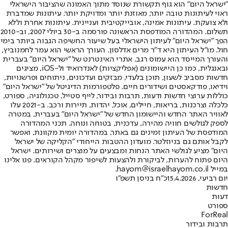
"ישראל היום" הוא גוף תקשורת שנוסד מתוך האמונה שהציבור הישראלי
ראוי לעיתונות טובה יותר, מאוזנת יותר ומדויקת יותר. עיתונות שמדברת
ולא צועקת. עיתונות אמינה, אובייקטיבית ועניינית. עיתונות אחרת וללא
תשלום. המהדורה המודפסת הראשונה פורסמה ב-30 ביולי 2007, וב-2010
הפך "ישראל היום" לעיתון הישראלי בעל שיעור החשיפה הגבוה ביותר בימי
חול. מו"ל העיתון היא ד"ר מרים אדלסון. העורך הראשי הוא עמר לחמנוביץ,
והעורך המייסד הוא עמוס רגב. אתרי האינטרנט של "ישראל היום" בעברית
ובאנגלית, כמו כן היישומונים (אפליקציות) לאנדרואיד ול-iOS, מציגים
חדשות מסביב לשעון, תוכן בלעדי, מבזקים ועדכונים, ניתוחים ופרשנויות,
וידיאו, פודקאסטים ושידורים חיים. פלטפורמות הדיגיטל של "ישראל היום"
כוללות ערוצי חדשות ודעות, תרבות ובידור, לייף סטייל, טכנולוגיה, ספורט,
כלכלה וצרכנות, בריאות, חיילים, אוכל, יהדות, תיירות ורכב. ב-2021 עלו
לאוויר האתר החדש והיישומון החדש של "ישראל היום" בעברית, במטרה
לספק לגולשים חוויה מהירה, עדכנית, בטוחה ונוחה. תכני המהדורה
המודפסת של העיתון זמינים גם באתר, במהדורה יומית מקוונת, ואפשר
לקבל אותם גם בניוזלטר. מועדון ההטבות הייחודי "הקליקה של ישראל
היום" מציע לגולשי האתר הנחות ומבצעים על מוצרים ושירותים. ישראל
היום פתוח להערות, לביקורת ולהצעות לשיפור מקהל הקוראים. פנו אלינו
במייל hayom@israelhayom.co.il.
יום רביעי, 15.4.2026
כ"ח בניסן תשפ"ו
חדשות
דעות
ספורט
ForReal
תרבות ובידור