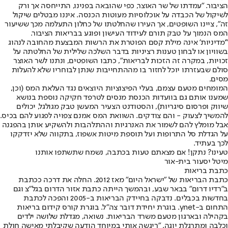
הציבור. "עמדתו של שר האוצר, כפי שהובאה בפנינו, התייחסה אך ורק
לשיקול של הכבדה על אוכלוסיות מעוטות הכנסה. איננו מבטלים שיקול
זה", ציינו השופטים, אך העירו שהחלטתו של כחלון התעלמה מכך ששיעור
המס הנמוך על טבק תורם לעידוד העישון ופוגע בבריאות הציבור.
"'מדיניות' אינה מילת קסם הפוטרת את הרשות המבצעת מהחובה לנהוג
בשוויון או לבחון טענות רציניות בדבר השלכה שלילית של החלטתה על
זכויות, במקרה זה הזכות לבריאות", כתבו השופטים, ונתנו לשר האוצר
סולם שבעזרתו יוכל לחזור בו מההתחייבות שנתן לבוחריו שלא להעלות
מסים.
המומחים מטעם עצמם, בעלי הפיצוציות היוצאים נגד העלאת המס (וכן,
שמענו אותם גם בוועדות הכנסת מנסים לטרפד חקיקה נוספת בנושא
שיווק ופרסום סיגריות), והסטודנט הצעיר המעשן טבק מגולגל, יכולים
להמשיך לצעוק - והם צודקים. השוואת המס אמנם צפויה לפגוע להם בכיס.
אבל מומלץ להם לשמור את האנרגיות וההתלהבות ולהשקיע אותן בהפגנה
על הגדלת סל התרופות ועל תוספת מיטות אשפוז, בתקווה שלא יזדקקו
לכך בעתיד.
טעינו? נתקן! אם מצאתם טעות בכתבה, נשמח שתשתפו אותנו
מיטל יסעור בית-אור
כתבת בריאות
כתבת הבריאות של "ישראל היום" מאז 2012. החלה את דרכה ככתבת
ב"רדיו דרום" בבאר שבע, ובהמשך הייתה כתבת אזור הדרום בגל"צ וגם
בחדשות בכבלים. נדבקה בחיידק הבריאות ב-2005 והפכה לכתבת
התחום ב-ynet. בוגרת יחידת דובר צה"ל. בוגרת קורס קידום בריאות
בקהילה ובארגון מטעם משרד הבריאות. נשואה, מגדלת שלושה ילדים
וכלבה ומתרגלת יוגה. "ריגשה אותי במיוחד הודעה שקיבלתי מאישה חולת