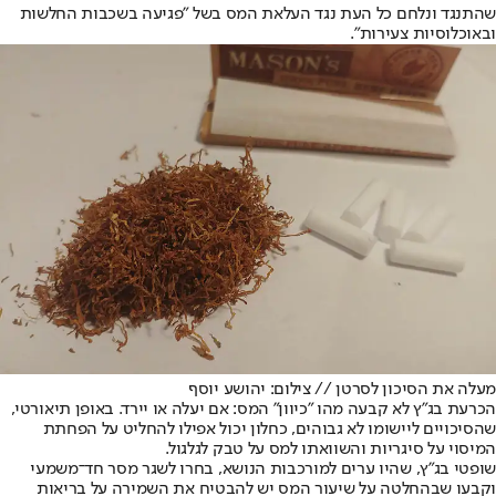
שהתנגד ונלחם כל העת נגד העלאת המס בשל "פגיעה בשכבות החלשות
ובאוכלוסיות צעירות".
מעלה את הסיכון לסרטן // צילום: יהושע יוסף
הכרעת בג"ץ לא קבעה מהו "כיוון" המס: אם יעלה או יירד. באופן תיאורטי,
שהסיכויים ליישומו לא גבוהים, כחלון יכול אפילו להחליט על הפחתת
המיסוי על סיגריות והשוואתו למס על טבק לגלגול.
שופטי בג"ץ, שהיו ערים למורכבות הנושא, בחרו לשגר מסר חד־משמעי
וקבעו שבהחלטה על שיעור המס יש להבטיח את השמירה על בריאות