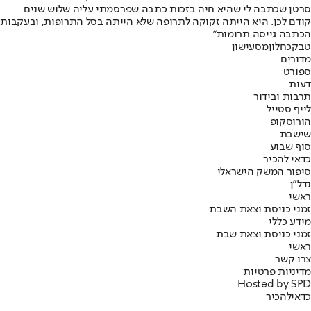
סרטן שכתבה לי שהיא חיה בזכות כתבה שפרסמתי עליה שלוש שנים
קודם לכן. היא הייתה זקוקה לתרופה שלא הייתה בסל התרופות, ובעקבות
הכתבה גייסה תרומות"
טבק
כחלון
מס
עישון
מדורים
ספורט
דעות
תרבות ובידור
לייף סטייל
הורוסקופ
שישבת
סוף שבוע
כדאי להכיר
סיפור המשק הישראלי
נדל"ן
ראשי
זמני כניסת וצאת השבת
מידע כללי
זמני כניסת וצאת שבת
ראשי
צרו קשר
מדיניות פרטיות
Hosted by SPD
כדאי
להכיר