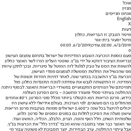
אוכל
מגזין
אנחנו מגייסים
English
X
דעות
מיסוי הטבק: זו הבריאות, כחלון
מיטל יסעור בית-אור
4/2/2019, 02:00
,עודכן
6/2/2019, 00:03
0
פעם נוספת הוכרעה השבוע המדיניות של ישראל בתחום צמצום העישון
ובריאות הציבור דווקא על ידי בג"ץ. שופטי העליון הורו לשר האוצר כחלון
להשוות את המס על טבק לגלגול לזה המוטל על סיגריות, ובכך לתקן עיוות
מס שהכשיל את החלטת הממשלה לצמצום ממדי העישון.
הכרעת בג"ץ התעכבה בכחצי שנה, לאחר דחיות חוזרות ונשנות של
המדינה. זו התקשתה לגבש את עמדתה לנוכח התנגדות כחלון, מול
תמיכתם של הגורמים המקצועיים במשרדי הבריאות והאוצר. לבסוף ניתנה
ההחלטה בעיתוי סמלי ומעורר מחשבה - ביום הסרטן העולמי.
כידוע, סרטן הריאות הוא הקטלני ביותר מכלל סוגי הסרטן, ו־80 אחוזים
מהחולים בו הם מעשנים. לפי הערכות, בעולם אידיאלי ללא עישון היו
יכולים להינצל בכל שנה כ־2,400 ישראלים ממוות בעקבות סרטן הריאות.
עישון מעלה את הסיכון לחלות גם בסוגים נוספים של סרטן: הלוע,
שלפוחית השתן, חלל האף והפה, הגרון, הלבלב, הכליה, הוושט ועוד.
שר האוצר כבר אמר בתגובה שהוא מכבד "בדרך כלל" את הכרעות בג"ץ.
אבל עיתוי ההחלטה, ערב הבחירות, יוצר תסבוכת לא פשוטה עבור מי