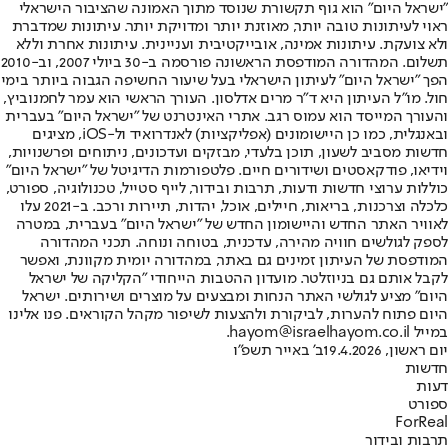
"ישראל היום" הוא גוף תקשורת שנוסד מתוך האמונה שהציבור הישראלי
ראוי לעיתונות טובה יותר, מאוזנת יותר ומדויקת יותר. עיתונות שמדברת
ולא צועקת. עיתונות אמינה, אובייקטיבית ועניינית. עיתונות אחרת וללא
תשלום. המהדורה המודפסת הראשונה פורסמה ב-30 ביולי 2007, וב-2010
הפך "ישראל היום" לעיתון הישראלי בעל שיעור החשיפה הגבוה ביותר בימי
חול. מו"ל העיתון היא ד"ר מרים אדלסון. העורך הראשי הוא עמר לחמנוביץ,
והעורך המייסד הוא עמוס רגב. אתרי האינטרנט של "ישראל היום" בעברית
ובאנגלית, כמו כן היישומונים (אפליקציות) לאנדרואיד ול-iOS, מציגים
חדשות מסביב לשעון, תוכן בלעדי, מבזקים ועדכונים, ניתוחים ופרשנויות,
וידיאו, פודקאסטים ושידורים חיים. פלטפורמות הדיגיטל של "ישראל היום"
כוללות ערוצי חדשות ודעות, תרבות ובידור, לייף סטייל, טכנולוגיה, ספורט,
כלכלה וצרכנות, בריאות, חיילים, אוכל, יהדות, תיירות ורכב. ב-2021 עלו
לאוויר האתר החדש והיישומון החדש של "ישראל היום" בעברית, במטרה
לספק לגולשים חוויה מהירה, עדכנית, בטוחה ונוחה. תכני המהדורה
המודפסת של העיתון זמינים גם באתר, במהדורה יומית מקוונת, ואפשר
לקבל אותם גם בניוזלטר. מועדון ההטבות הייחודי "הקליקה של ישראל
היום" מציע לגולשי האתר הנחות ומבצעים על מוצרים ושירותים. ישראל
היום פתוח להערות, לביקורת ולהצעות לשיפור מקהל הקוראים. פנו אלינו
במייל hayom@israelhayom.co.il.
יום ראשון, 19.4.2026
ב' באייר תשפ"ו
חדשות
דעות
ספורט
ForReal
תרבות ובידור