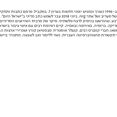
ל"מקור ראשון". ב-2009 החל לשמש כתב מדיני של "מקור ראשון", ובהמשך של 
ע, שהורשעו בניסיון לרצח פלשתיני. סיקר את מרבית האירועים המדיניים 
ה, ברוסיה, באירופה ובאסיה. קיים ראיונות רבים עם אישי ציבור בישראל 
פאו, חברי קונגרס רבים, קנצלר אוסטריה סבסטיאן קורץ ושגרירי ארצות הב
 תקשורת מהאוניברסיטה העברית. נשוי ללימור ואב לשבעה. מתגורר ביישוב