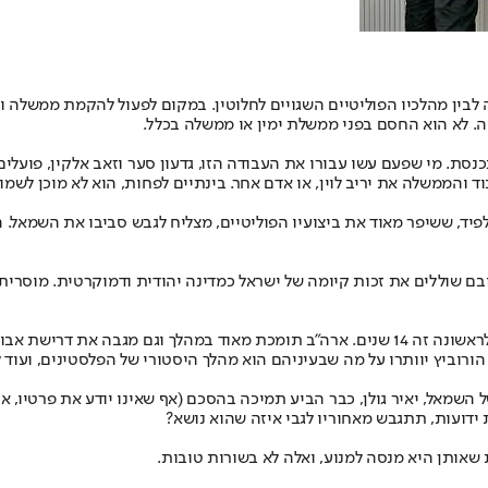
לבין מהלכיו הפוליטיים השגויים לחלוטין. במקום לפעול להקמת ממשלה ו
ת. מי שפעם עשו עבורו את העבודה הזו, גדעון סער וזאב אלקין, פועלים הי
והממשלה את יריב לוין, או אדם אחר. בינתיים לפחות, הוא לא מוכן לשמוע
, ששיפר מאוד את ביצועיו הפוליטיים, מצליח לגבש סביבו את השמאל. הבע
 שוללים את זכות קיומה של ישראל כמדינה יהודית ודמוקרטית. מוסרית,
הנה כבר ב־22 במאי מתכננים הפלסטינים לערוך בחירות לפרלמנט שלהם, לראשונה זה 14 שנים. ארה"ב
 הורוביץ יוותרו על מה שבעיניהם הוא מהלך היסטורי של הפלסטינים, ועוד
שמאל, יאיר גולן, כבר הביע תמיכה בהסכם (אף שאינו יודע את פרטיו, אבל 
 ידועות, תתגבש מאחוריו לגבי איזה שהוא נושא?
אותן היא מנסה למנוע, ואלה לא בשורות טובות.