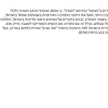
פרשן ישראל היום לתחום המדיני וארה"ב. התחיל את הקריירה העיתונאית ב-1996 כעורך וכמגיש יומני חדשות בערוץ 7. במקביל, פרסם כתבות ותחקירים ב"הצופה" ובירחון "נקודה". ב-2006 הצטרף ככתב וכעורך כלכלי
מעריב ושל אתר nrg. ביוני 2018 עבר לשמש כתב מדיני ב"ישראל היום". בין היתר, חשף את היקפי התמיכה האירופית בעמותות שמאל בישראל,
בעשור האחרון, ובהם ביקורים של נשיאים וראשי מדינות בישראל. התלווה
ובעולם, בכלל זה עם נתניהו, סגן הנשיא האמריקני לשעבר, מייק פנס,
רית בישראל. למד בישיבת ההסדר "אור עציון" ושירת כלוחם בשריון. בעל
 גבע בנימין (אדם).