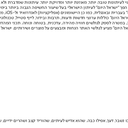
לעיתונות טובה יותר, מאוזנת יותר ומדויקת יותר. עיתונות שמדברת ולא צ
שלום. המהדורה המודפסת הראשונה פורסמה ב-30 ביולי 2007, וב-2010 הפך "ישראל היום" לעיתון הישראלי בעל שי
לחמנוביץ,
ל היום" כוללות ערוצי חדשות ודעות, תרבות ובידור, לייף סטייל, טכנולוגיה
ברית, במטרה לספק לגולשים חוויה מהירה, עדכנית, בטוחה ונוחה. תכני המה
ל היום" מציע לגולשי האתר הנחות ומבצעים על מוצרים ושירותים. ישראל 
נשבר, דעך, אפילו כבה. שהוא אדיש לעיתים, שהוריד קצב ושהרים ידיים, ש