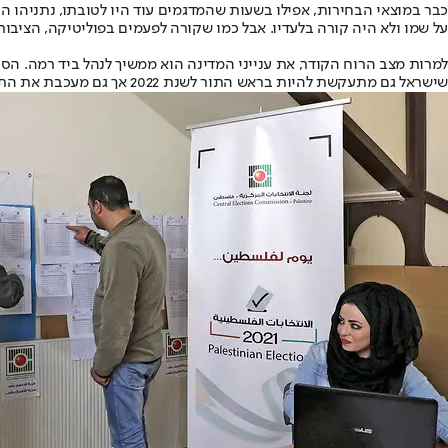
כבר במוצאי הבחירות, אפילו בשעות שהמדגמים עוד היו לטובתו, נתניהו ה
על שמו ולא היה קורה בלעדיו. אבל כמו שקורה לפעמים בפוליטיקה, הציבור
למרות מצב הרוח הקודר, את ענייני המדינה הוא ממשיך לנהל ביד רמה. הסכ
שישראל גם מתעקשת להיות בראש התור לשנת 2022 אך גם מעכבת את התשלום. "גם במקרה הזה, הקסם שאף אחד לא יכול לקחת מנתניהו פתר את הבעיה", אומר גורם המעורה בנעשה מאחורי הקלעים.