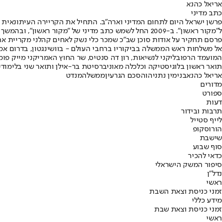
אריאל כהנא
כתב מדיני
פרסם תחקיר על אודות סוכן שב"כ שמכר כלי נשק לאחים קהלני מקריית ארב
אל משלחות ראש הממשלה בביקוריו ברחבי העולם - בוושינגטון, בדרום אמריק
המועמד הרפובליקני לנשיאות, רון דה סנטיס, שר החוץ האמריקני מייק פומ
תואר ראשון בלוגיסטיקה וכלכלה מאוניברסיטת בר-אילן ותואר שני בלימודי
אריאל כהנא
בנימין נתניהו
הסכם הגרעין
ממשלה
מנדט
מדורים
ספורט
דעות
תרבות ובידור
לייף סטייל
הורוסקופ
שישבת
סוף שבוע
כדאי להכיר
סיפור המשק הישראלי
נדל"ן
ראשי
זמני כניסת וצאת השבת
מידע כללי
זמני כניסת וצאת שבת
ראשי