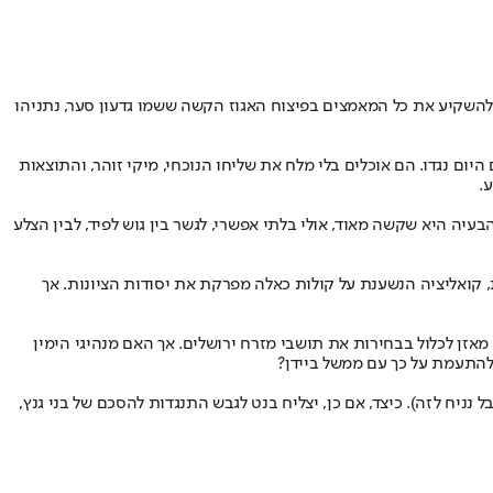
להשקיע את כל המאמצים בפיצוח האגוז הקשה ששמו גדעון סער, נתניהו
ום נגדו. הם אוכלים בלי מלח את שליחו הנוכחי, מיקי זוהר, והתוצאות
.
יה היא שקשה מאוד, אולי בלתי אפשרי, לגשר בין גוש לפיד, לבין הצלע
 קואליציה הנשענת על קולות כאלה מפרקת את יסודות הציונות. אך
 תומכת מאוד במהלך וגם מגבה את דרישת אבו מאזן לכלול בבחירות את תושבי מזרח ירושלים. אך האם מנהיגי הימין
 להתעמת על כך עם ממשל ביידן?
נניח לזה). כיצד, אם כן, יצליח בנט לגבש התנגדות להסכם של בני גנץ,