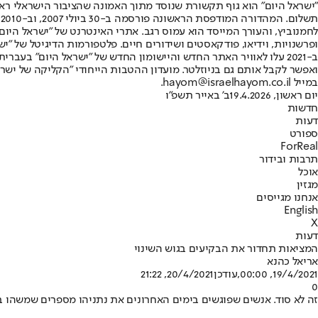
"ישראל היום" הוא גוף תקשורת שנוסד מתוך האמונה שהציבור הישראלי ראוי 
ת
ופרשנויות, וידיאו, פודקאסטים ושידורים חיים. פלטפורמות הדיגיטל של "ישרא
ב-2021 עלו לאוויר האתר החדש והיישומון החדש של "ישראל היום" בע
ואפשר לקבל אותם גם בניוזלטר. מועדון ההטבות הייחודי "הקליקה של ישרא
במייל hayom@israelhayom.co.il.
יום ראשון, 19.4.2026
ב' באייר תשפ"ו
חדשות
דעות
ספורט
ForReal
תרבות ובידור
אוכל
מגזין
אנחנו מגייסים
English
X
דעות
המציאות תחדור את הבקיעים בגוש השינוי
אריאל כהנא
19/4/2021, 00:00
,עודכן
20/4/2021, 21:22
0
זה לא סוד. אנשים שפוגשים בימים האחרונים את נתניהו מספרים שמשהו בו 