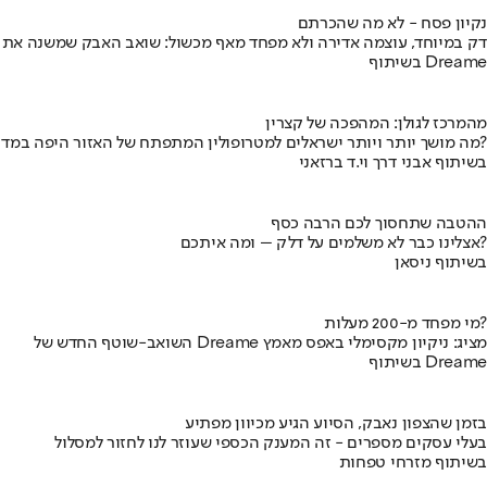
נקיון פסח - לא מה שהכרתם
דק במיוחד, עוצמה אדירה ולא מפחד מאף מכשול: שואב האבק שמשנה את
בשיתוף Dreame
מהמרכז לגולן: המהפכה של קצרין
מה מושך יותר ויותר ישראלים למטרופולין המתפתח של האזור היפה במדינה?
בשיתוף אבני דרך וי.ד ברזאני
ההטבה שתחסוך לכם הרבה כסף
אצלינו כבר לא משלמים על דלק – ומה איתכם?
בשיתוף ניסאן
מי מפחד מ-200 מעלות?
השואב-שוטף החדש של Dreame מציג: ניקיון מקסימלי באפס מאמץ
בשיתוף Dreame
בזמן שהצפון נאבק, הסיוע הגיע מכיוון מפתיע
בעלי עסקים מספרים - זה המענק הכספי שעוזר לנו לחזור למסלול
בשיתוף מזרחי טפחות