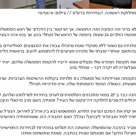
מחלוקת ראשונה. הבחירות ברש"פ // צילום: אי.אף.פי
לא ברור מה הסיבה ומה התוצאה, אך יש קשר בין הדכדוך של ראש הממשלה 
ואנשיו הולכים 24 שעות ביממה על הראש של נפתלי בנט. אך בנט אינו הבעיה. לא הוא החסם בפני ממשלת ימין או ממשלה בכלל.
נתניהו גם נשאר ללא מפקדי שטח שינהלו עבורו את המבצעים הפוליטיים בכנס
בהתאם. שוחרי טובתו של נתניהו מציעים לו להתגמש, להציב בראשות הליכוד 
את תקופת המנדט שלו מנצלים אפוא יריביו להקמת הממשלה שלהם. יאיר לפיד
שבלעדיה לא יקרה דבר - נפתלי בנט.
הקמתה ושרידותה של ממשלה כזו תלויות בקולות הרשימות הערביות, שרובם
מעשית, כשאלה המסד והטפחות שלה, איזו מדיניות תנהל?
יכולים להסכים לחלוקה דה־פקטו של העיר? ומאידך, האם מרב מיכאלי וניצן
או קחו את הסכם הגרעין החדש, הממשמש ובא בין ארה"ב לאיראן. הגנרל של ה
יאיר לפיד ואביגדור ליברמן? ובכלל, האם החבורה הזו, ששאיפותיה האישיות
סביר בהרבה שהממשלה המשונה הזו תגלוש במהירות לבחירות החמישיות ש
טעינו? נתקן! אם מצאתם טעות בכתבה, נשמח שתשתפו אותנו