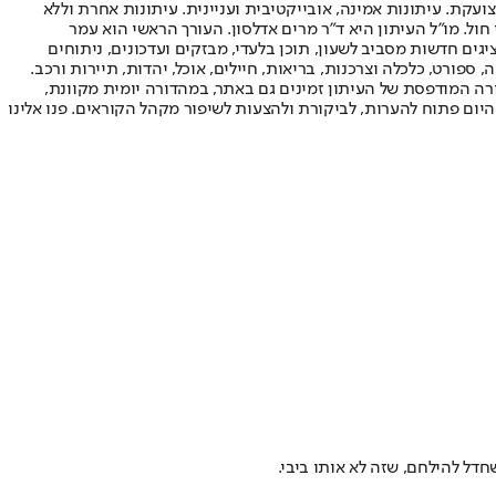
ועקת. עיתונות אמינה, אובייקטיבית ועניינית. עיתונות אחרת וללא
עור החשיפה הגבוה ביותר בימי חול. מו"ל העיתון היא ד"ר מרים אדלסון. העורך הראשי הוא עמר
 והעורך המייסד הוא עמוס רגב. אתרי האינטרנט של "ישראל היום" בעברית ובאנגלית, כמו כן היישומונים (אפליקציות) לאנדרואיד ול-iOS, מציגים חדשות מסביב לשעון, תוכן בלעדי, מבזקים ועדכונים, ניתוחים
, ספורט, כלכלה וצרכנות, בריאות, חיילים, אוכל, יהדות, תיירות ורכב.
דורה המודפסת של העיתון זמינים גם באתר, במהדורה יומית מקוונת,
היום פתוח להערות, לביקורת ולהצעות לשיפור מקהל הקוראים. פנו אלינו
חדל להילחם, שזה לא אותו ביבי.