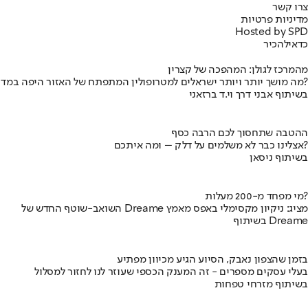
צרו קשר
מדיניות פרטיות
Hosted by SPD
כדאי
להכיר
מהמרכז לגולן: המהפכה של קצרין
מה מושך יותר ויותר ישראלים למטרופולין המתפתח של האזור היפה במדינה?
בשיתוף אבני דרך וי.ד ברזאני
ההטבה שתחסוך לכם הרבה כסף
אצלינו כבר לא משלמים על דלק – ומה איתכם?
בשיתוף ניסאן
מי מפחד מ-200 מעלות?
השואב-שוטף החדש של Dreame מציג: ניקיון מקסימלי באפס מאמץ
בשיתוף Dreame
בזמן שהצפון נאבק, הסיוע הגיע מכיוון מפתיע
בעלי עסקים מספרים - זה המענק הכספי שעוזר לנו לחזור למסלול
בשיתוף מזרחי טפחות