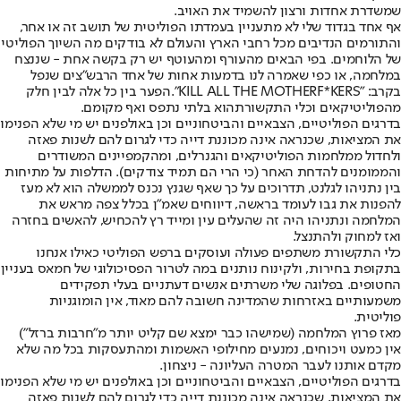
שמשדרת אחדות ורצון להשמיד את האויב.
אף אחד בגדוד שלי לא מתעניין בעמדתו הפוליטית של תושב זה או אחר,
והתורמים הנדיבים מכל רחבי הארץ והעולם לא בודקים מה השיוך הפוליטי
של הלוחמים. בפי הבאים מהעורף ומהעוטף יש רק בקשה אחת - שננצח
במלחמה, או כפי שאמרה לנו בדמעות אחות של אחד הרבש"צים שנפל
בקרב: "KILL ALL THE MOTHERF*KERS".
הפער בין כל אלה לבין חלק
מהפוליטיקאים וכלי התקשורת
הוא בלתי נתפס ואף מקומם.
בדרגים הפוליטיים, הצבאיים והביטחוניים וכן באולפנים יש מי שלא הפנימו
את המציאות, שכנראה אינה מכוננת דייה כדי לגרום להם לשנות פאזה
ולחדול ממלחמות הפוליטיקאים והגנרלים, ומהקמפיינים המשודרים
והממומנים להדחת האחר (כי הרי הם תמיד צודקים). הדלפות על מתיחות
בין נתניהו לגלנט, תדרוכים על כך שאף שגנץ נכנס לממשלה הוא לא מעז
להפנות את גבו לעומד בראשה, דיווחים שאמ"ן בכלל צפה מראש את
המלחמה ונתניהו היה זה שהעלים עין ומייד רץ להכחיש, להאשים בחזרה
ואז למחוק ולהתנצל.
כלי התקשורת משתפים פעולה ועוסקים ברפש הפוליטי כאילו אנחנו
בתקופת בחירות, ולקינוח נותנים במה לטרור הפסיכולוגי של חמאס בעניין
החטופים. בפלוגה שלי משרתים אנשים דעתניים בעלי תפקידים
משמעותיים באזרחות שהמדינה חשובה להם מאוד, אין הומוגניות
פוליטית.
מאז פרוץ המלחמה (שמישהו כבר ימצא שם קליט יותר מ"חרבות ברזל")
אין כמעט ויכוחים, נמנעים מחילופי האשמות ומהתעסקות בכל מה שלא
מקדם אותנו לעבר המטרה העליונה - ניצחון.
בדרגים הפוליטיים, הצבאיים והביטחוניים וכן באולפנים יש מי שלא הפנימו
את המציאות, שכנראה אינה מכוננת דייה כדי לגרום להם לשנות פאזה