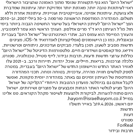
"ישראל היום" הוא גוף תקשורת שנוסד מתוך האמונה שהציבור הישראלי
ראוי לעיתונות טובה יותר, מאוזנת יותר ומדויקת יותר. עיתונות שמדברת
ולא צועקת. עיתונות אמינה, אובייקטיבית ועניינית. עיתונות אחרת וללא
תשלום. המהדורה המודפסת הראשונה פורסמה ב-30 ביולי 2007, וב-2010
הפך "ישראל היום" לעיתון הישראלי בעל שיעור החשיפה הגבוה ביותר בימי
חול. מו"ל העיתון היא ד"ר מרים אדלסון. העורך הראשי הוא עמר לחמנוביץ,
והעורך המייסד הוא עמוס רגב. אתרי האינטרנט של "ישראל היום" בעברית
ובאנגלית, כמו כן היישומונים (אפליקציות) לאנדרואיד ול-iOS, מציגים
חדשות מסביב לשעון, תוכן בלעדי, מבזקים ועדכונים, ניתוחים ופרשנויות,
וידיאו, פודקאסטים ושידורים חיים. פלטפורמות הדיגיטל של "ישראל היום"
כוללות ערוצי חדשות ודעות, תרבות ובידור, לייף סטייל, טכנולוגיה, ספורט,
כלכלה וצרכנות, בריאות, חיילים, אוכל, יהדות, תיירות ורכב. ב-2021 עלו
לאוויר האתר החדש והיישומון החדש של "ישראל היום" בעברית, במטרה
לספק לגולשים חוויה מהירה, עדכנית, בטוחה ונוחה. תכני המהדורה
המודפסת של העיתון זמינים גם באתר, במהדורה יומית מקוונת, ואפשר
לקבל אותם גם בניוזלטר. מועדון ההטבות הייחודי "הקליקה של ישראל
היום" מציע לגולשי האתר הנחות ומבצעים על מוצרים ושירותים. ישראל
היום פתוח להערות, לביקורת ולהצעות לשיפור מקהל הקוראים. פנו אלינו
במייל hayom@israelhayom.co.il.
יום ראשון, 19.4.2026
ב' באייר תשפ"ו
חדשות
דעות
ספורט
ForReal
תרבות ובידור