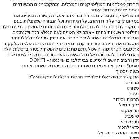
ולחדול ממלחמות הפוליטיקאים והגנרלים, ומהקמפיינים המשודרים
והממומנים להדחת האחר
אז פוליטיקאים, גנרלים בהווה ובדימוס ואנשי תקשורת חביבים, אם
במקום לדבר על רוח הקרב, על האחדות ועל הגבורה שמתגלות בעם
ובמקום לדון בדרכים לנצח במלחמה אתם מתכוונים להמשיך בזריעת פילוג
וחילופי האשמות בינינו - אתם לא ראויים לעם הנפלא הזה וללוחמים
הגיבורים שנשלחים בשמו לשדה הקרב. אם בזמן שחיילי צה"ל לוחמים
ומסכנים את חייהם, אזרחים קוברים את יקיריהם ומדינה שלמה מלקקת
את פצעי הטראומה והשכול אתם מתכוונים להמשיך לעסוק ברכילות זולה
ולא מצליחים להתרומם אל גודל השעה ההיסטורית, תרשו לי לצטט אדם
זקן וחביב היושב לו אי־שם בבית לבן בוושינגטון - !DON'T
טעינו? נתקן! אם מצאתם טעות בכתבה, נשמח שתשתפו אותנו
משה ויסטוך
התקשורת הישראלית
מלחמת חרבות ברזל
פוליטיקאים
צה"ל
מדורים
ספורט
דעות
תרבות ובידור
לייף סטייל
הורוסקופ
שישבת
סוף שבוע
כדאי להכיר
סיפור המשק הישראלי
נדל"ן