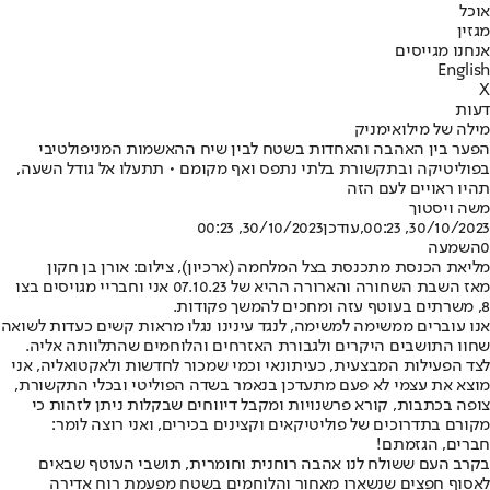
אוכל
מגזין
אנחנו מגייסים
English
X
דעות
מילה של מילואימניק
הפער בין האהבה והאחדות בשטח לבין שיח ההאשמות המניפולטיבי
בפוליטיקה ובתקשורת בלתי נתפס ואף מקומם • תתעלו אל גודל השעה,
תהיו ראויים לעם הזה
משה ויסטוך
30/10/2023, 00:23
,עודכן
30/10/2023, 00:23
0
השמעה
מליאת הכנסת מתכנסת בצל המלחמה (ארכיון), צילום: אורן בן חקון
מאז השבת השחורה והארורה ההיא של 07.10.23 אני וחבריי מגויסים בצו
8, משרתים בעוטף עזה ומחכים להמשך פקודות.
אנו עוברים ממשימה למשימה, לנגד עינינו נגלו מראות קשים כעדות לשואה
שחוו התושבים היקרים ולגבורת האזרחים והלוחמים שהתלוותה אליה.
לצד הפעילות המבצעית, כעיתונאי וכמי שמכור לחדשות ולאקטואליה, אני
מוצא את עצמי לא פעם מתעדכן בנאמר בשדה הפוליטי ובכלי התקשורת,
צופה בכתבות, קורא פרשנויות ומקבל דיווחים שבקלות ניתן לזהות כי
מקורם בתדרוכים של פוליטיקאים וקצינים בכירים, ואני רוצה לומר:
חברים, הגזמתם!
בקרב העם ששולח לנו אהבה רוחנית וחומרית, תושבי העוטף שבאים
לאסוף חפצים שנשארו מאחור והלוחמים בשטח מפעמת רוח אדירה