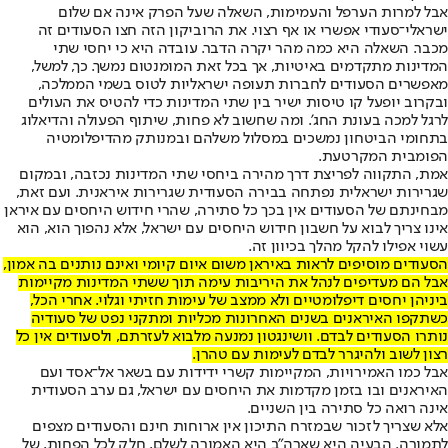
אבל למרות הערפל והעמימות, השאלה שעל הפרק אינה אם שלום
ישראלי־סעודי אפשרי או אף רצוי. את הרוביקון הזה חצו הסעודים זה
מכבר. השאלה היא כמה מהר יקרה הדבר. עובדה היא כי יחסי שתי
המדינות מתקדמים באיטיות, אך בכל זאת המומנטום נמשך. כך, למשל,
מאפשרים הסעודים לחברות תעופה ישראליות לטוס בשמי הממלכה,
ובקרוב יופעל קו טיסות ישיר בין שתי המדינות כדי להטיס את העולים
לרגל למכה בעונת החג'. ומה שחשוב לא פחות, שיתוף הפעולה והדיאלוג
בתחומי הביטחון נמשכים במסלול משלהם ובמנותק מהדיפלומטיה
הפומבית המקרטעת.
אמת, התקווה לפריצת דרך מהירה ביחסי שתי המדינות נכזבה, ובמקום
שגרירות ישראלית נפתחה בבירה הסעודית שגרירות איראנית. ועם זאת,
מבחינתם של הסעודים אין בכך כל סתירה, שהרי חידוש היחסים עם איראן
אינו צריך לבוא על חשבון חידוש היחסים עם ישראל, אלא נהפוך הוא, הוא
עשוי אפילו להקל מהלך בכיוון זה.
הסעודים מוסיפים לראות באיראן משום איום קיומי ואינם נותנים בה אמון,
אבל הם מעדיפים לנהל את היריבות עימה תוך ששתי המדינות מקיימות
ביניהן יחסים דיפלומטיים ולא ממצב של עימות חזיתי וגלוי. אחרי הכל,
כשתקפו האיראנים בשנים האחרונות מכליות ומתקני נפט של סעודיה
נותרו הסעודים לבדם. וושינגטון נמנעה מלבוא לעזרתם, ולסעודים אין כל
רצון לשוב ולהיגרר לבדם לעימות עם טהרן.
אבל כמו האמירויות, המקיימות קשרי ידידות עם בשאר אל־אסד ועם
האיראנים ובו בזמן מקדמות את היחסים עם ישראל, גם ערב הסעודית
אינה רואה כל סתירה בין השניים.
אלא שצריך לזכור שבמזרח התיכון אין ארוחות חינם והסעודים מצפים
לתמורה. הבעיה היא שארה"ב היא האמורה לשלם, חלק לכל הפחות, של