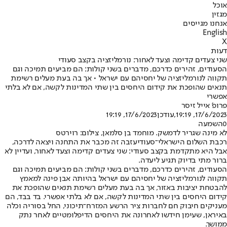
אוכל
מגזין
אנחנו מגייסים
English
X
דעות
שני צעדים קדימה וצעד לאחור: נורמליזציה בקצב סעודי
הסעודים, זהירים כדרכם, מדברים בשני קולות: הם מביעים תמיכה וגם
תקווה לנורמליזציה של יחסיהם עם ישראל • אך בה בעת מעלים רשימת
תנאים שהופכת את קידום היחסים בין שתי המדינות לקשה, אם לא בלתי
אפשרי
פרופ' אייל זיסר
17/6/2023, 19:19
,עודכן
17/6/2023, 19:19
0
השמעה
לא מינה שגריר לדמשק. מוחמד בן סלמאן, צילום: רוירטס
רכבת השלום הישראלי־סעודי
עזבה זה מכבר את התחנה ויצאה לדרכה
,
אבל היא מתקדמת בקצב סעודי: שני צעדים קדימה וצעד לאחור, ועדיין לא
ברור מתי בדיוק תגיע ליעדה.
הסעודים, זהירים כדרכם, מדברים בשני קולות: הם מביעים תמיכה וגם
תקווה לנורמליזציה של יחסיהם עם ישראל בהיותה אבן פינה למאמץ
להבטחת יציבות באזור, אך בה בעת מעלים רשימת תנאים שהופכת את
קידום היחסים בין שתי המדינות לקשה, אם לא בלתי אפשרי. בד בבד, הם
מעניקים חיבוק חם לחברות ציר הרשע המזרח־תיכוני, החל בסוריה וכלה
באיראן, שעימן חידשו לאחרונה את היחסים הדיפלומטיים לאחר נתק
ממושך.