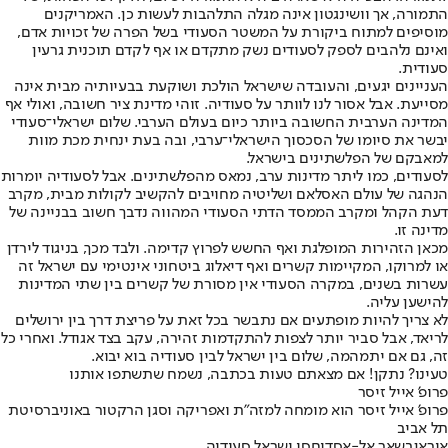
התמורה, אך וושינגטון אינה מגלה התלהבות לעשות כן. האמריקנים
מוסיפים למתוח ביקורת על המשטר הסעודי בשל הפרה של זכויות אדם,
ואינם נלהבים לספק לסעודים נשק מתקדם או אף לקדם תוכנית גרעין
סעודית.
העניינים יגעים, והעובדה שישראל הולכת ושוקעת בבעיותיה מבית אינה
מסייעת. אבל אסור לנו לוותר על סעודיה. זוהי מדינת ציר חשובה, ואולי אף
המדינה הערבית החשובה ביותר כיום בעולם הערבי. שלום ישראלי־סעודי
יבשר את סיומו של הסכסוך הישראלי־ערבי, ובה בעת ינחית מכת מוות
למאבקם של הפלשתינים בישראל.
לסעודים, כמו ליתר מדינות ערב, נמאס מהפלשתינים. אבל לסעודיה יומרות
הנהגה של עולם האסלאם ושליטיה מחויבים להקשיב לקולות מבית, מקרב
דעת הקהל ומקרב הממסד הדתי הסעודי המהווה נדבך חשוב בבניינה של
מדינה זו.
מכאן הזהירות המופלגת ואף החשש לפרוץ קדימה. ולבד מכך, בניגוד לירדן
או למרוקו, המקיימות קשרים ואף דיאלוג ביטחוני אינטימי עם ישראל זה
עשרות בשנים, במקרה הסעודי אין מסורת של קשרים בין שתי המדינות
להישען עליה.
לא צריך להיות מופתעים אם נתבשר בכל זאת על פריצת דרך בין ירושלים
לריאד, אבל סביר יותר לצפות להתקדמות זהירה, עקב בצד אגודל. ואחרי כל
זה, גם אם יתמהמה, שלום בין ישראל לבין סעודיה בוא יבוא.
טעינו? נתקן! אם מצאתם טעות בכתבה, נשמח שתשתפו אותנו
פרופ' אייל זיסר
פרופ' אייל זיסר הוא מומחה למזה"ת ואפריקה וסגן הרקטור באוניברסיטת
תל אביב
איראן
בשאר אל-אסד
יחסי ישראל סעודיה