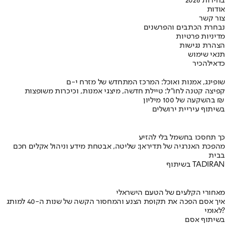
בחירות 2026
אודות
צור קשר
נבחרת הכתבים והפרשנים
מדיניות פרטיות
הצהרת נגישות
תנאי שימוש
כדאי
להכיר
שופינג, אמנות ואוכל: המרכז המתחדש של מזרח י-ם
קפיצה קטנה לחו"ל: טיילת חדשה, מיצגי אמנות, וכיכרות משופצות
בהשקעה של 100 מיליון ₪
בשיתוף עיריית ירושלים
כך תחסכו בחשמל בלי להזיע
מהפכת האנרגיה של תדיראן: שליטה, אבטחת מידע וניהול אקלים חכם
בבית
בשיתוף TADIRAN
מאחורי הקלעים של הטעם הישראלי
איך אסם הפכה את תקופת הצנע והמחסור הקשה של שנות ה-40 למותג
לאומי?
בשיתוף אסם