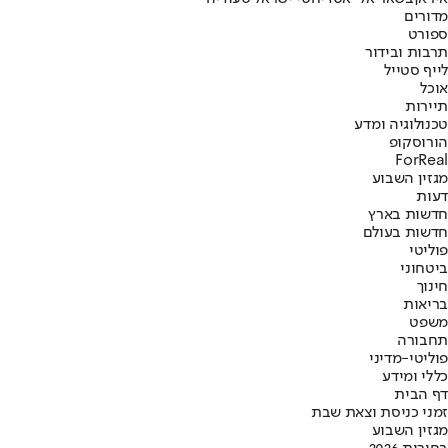
מדורים
ספורט
תרבות ובידור
לייף סטייל
אוכל
תיירות
טכנולוגיה ומדע
הורוסקופ
ForReal
מגזין השבוע
דעות
חדשות בארץ
חדשות בעולם
פוליטי
ביטחוני
חינוך
בריאות
משפט
תחבורה
פוליטי-מדיני
כללי ומידע
דף הבית
זמני כניסת וצאת שבת
מגזין השבוע