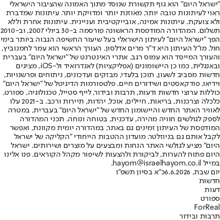
"ישראל היום" הוא גוף תקשורת שנוסד מתוך האמונה שהציבור הישראלי
ראוי לעיתונות טובה יותר, מאוזנת יותר ומדויקת יותר. עיתונות שמדברת
ולא צועקת. עיתונות אמינה, אובייקטיבית ועניינית. עיתונות אחרת וללא
תשלום. המהדורה המודפסת הראשונה פורסמה ב-30 ביולי 2007, וב-2010
הפך "ישראל היום" לעיתון הישראלי בעל שיעור החשיפה הגבוה ביותר בימי
חול. מו"ל העיתון היא ד"ר מרים אדלסון. העורך הראשי הוא עמר לחמנוביץ,
והעורך המייסד הוא עמוס רגב. אתרי האינטרנט של "ישראל היום" בעברית
ובאנגלית, כמו כן היישומונים (אפליקציות) לאנדרואיד ול-iOS, מציגים
חדשות מסביב לשעון, תוכן בלעדי, מבזקים ועדכונים, ניתוחים ופרשנויות,
וידיאו, פודקאסטים ושידורים חיים. פלטפורמות הדיגיטל של "ישראל היום"
כוללות ערוצי חדשות ודעות, תרבות ובידור, לייף סטייל, טכנולוגיה, ספורט,
כלכלה וצרכנות, בריאות, חיילים, אוכל, יהדות, תיירות ורכב. ב-2021 עלו
לאוויר האתר החדש והיישומון החדש של "ישראל היום" בעברית, במטרה
לספק לגולשים חוויה מהירה, עדכנית, בטוחה ונוחה. תכני המהדורה
המודפסת של העיתון זמינים גם באתר, במהדורה יומית מקוונת, ואפשר
לקבל אותם גם בניוזלטר. מועדון ההטבות הייחודי "הקליקה של ישראל
היום" מציע לגולשי האתר הנחות ומבצעים על מוצרים ושירותים. ישראל
היום פתוח להערות, לביקורת ולהצעות לשיפור מקהל הקוראים. פנו אלינו
במייל hayom@israelhayom.co.il.
יום שבת, 6.6.2026
כ"א בסיון תשפ"ו
חדשות
דעות
ספורט
ForReal
תרבות ובידור