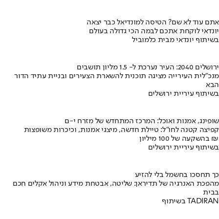
אתם עוד לא שם? הטיסה למונדיאל כבר יצאה
יונדאי לוקחת אתכם לבמה הכי גדולה בעולם
בשיתוף יונדאי מבית כלמוביל
ירושלים 2040: העיר נערכת ל- 1.5 מליון תושבים
מנכ"לית העירייה מציגה תוכנית להשארת הצעירים ובניית עתיד הדור
הבא
בשיתוף עיריית ירושלים
שופינג, אמנות ואוכל: המרכז המתחדש של מזרח י-ם
קפיצה קטנה לחו"ל: טיילת חדשה, מיצגי אמנות, וכיכרות משופצות
בהשקעה של 100 מיליון ₪
בשיתוף עיריית ירושלים
כך תחסכו בחשמל בלי להזיע
מהפכת האנרגיה של תדיראן: שליטה, אבטחת מידע וניהול אקלים חכם
בבית
בשיתוף TADIRAN