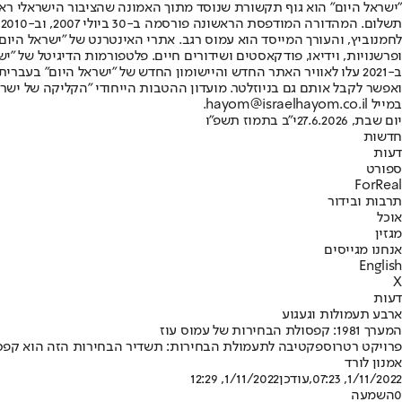
"ישראל היום" הוא גוף תקשורת שנוסד מתוך האמונה שהציבור הישראלי ראוי 
ת
ופרשנויות, וידיאו, פודקאסטים ושידורים חיים. פלטפורמות הדיגיטל של "ישרא
ב-2021 עלו לאוויר האתר החדש והיישומון החדש של "ישראל היום" בע
ואפשר לקבל אותם גם בניוזלטר. מועדון ההטבות הייחודי "הקליקה של ישרא
במייל hayom@israelhayom.co.il.
יום שבת, 27.6.2026
י"ב בתמוז תשפ"ו
חדשות
דעות
ספורט
ForReal
תרבות ובידור
אוכל
מגזין
אנחנו מגייסים
English
X
דעות
ארבע תעמולות וגעגוע
המערך 1981: קפסולת הבחירות של עמוס עוז
פרויקט רטרוספקטיבה לתעמולת הבחירות: תשדיר הבחירות הזה הוא קפסולה תיעודית ששווה 100 אלף מילים • זו תמצית האנתרופולוגיה של ישראל הוותיק
אמנון לורד
1/11/2022, 07:23
,עודכן
1/11/2022, 12:29
0
השמעה