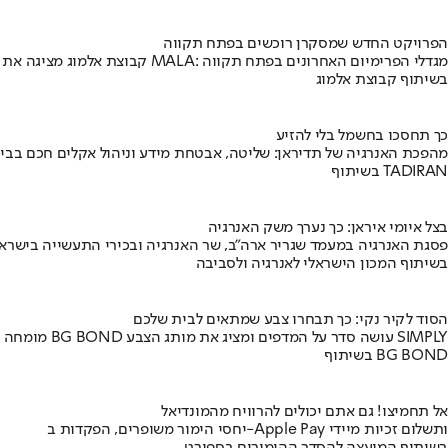
הפרויקט החדש שמסקרן רוכשים בפתח תקווה
קבוצת אלמוג מציגה את פרויקט MALA: מגדלי הפרימיום האחרונים בפתח תקווה
בשיתוף קבוצת אלמוג
כך תחסכו בחשמל בלי להזיע
מהפכת האנרגיה של תדיראן: שליטה, אבטחת מידע וניהול אקלים חכם בבי
בשיתוף TADIRAN
בצל איומי איראן: כך נערך משק האנרגיה
פסגת האנרגיה במעמד שגריר ארה"ב, שר האנרגיה ובכירי התעשייה בישראל
בשיתוף המכון הישראלי לאנרגיה ולסביבה
הסוד לקיר נקי: כך תבחרו צבע שמתאים לבית שלכם
מומחה BG BOND עושה סדר על המדפים ומציג את מותג הצבע SIMPLY
בשיתוף BG BOND
אל תחמיצו! גם אתם יכולים להרוויח מהמונדיאל
יחסי הימור משופרים, הפקדות ב-Apple Pay ותשלום זכיות מיידי