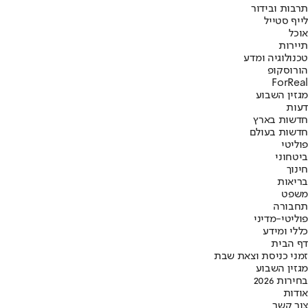
תרבות ובידור
לייף סטייל
אוכל
תיירות
טכנולוגיה ומדע
הורוסקופ
ForReal
מגזין השבוע
דעות
חדשות בארץ
חדשות בעולם
פוליטי
ביטחוני
חינוך
בריאות
משפט
תחבורה
פוליטי-מדיני
כללי ומידע
דף הבית
זמני כניסת וצאת שבת
מגזין השבוע
בחירות 2026
אודות
צור קשר