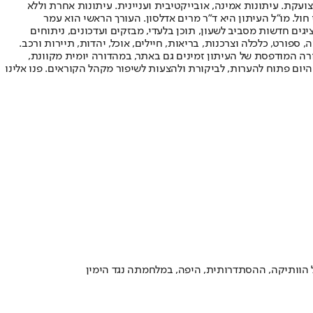
ועקת. עיתונות אמינה, אובייקטיבית ועניינית. עיתונות אחרת וללא
עור החשיפה הגבוה ביותר בימי חול. מו"ל העיתון היא ד"ר מרים אדלסון. העורך הראשי הוא עמר
 והעורך המייסד הוא עמוס רגב. אתרי האינטרנט של "ישראל היום" בעברית ובאנגלית, כמו כן היישומונים (אפליקציות) לאנדרואיד ול-iOS, מציגים חדשות מסביב לשעון, תוכן בלעדי, מבזקים ועדכונים, ניתוחים
, ספורט, כלכלה וצרכנות, בריאות, חיילים, אוכל, יהדות, תיירות ורכב.
דורה המודפסת של העיתון זמינים גם באתר, במהדורה יומית מקוונת,
היום פתוח להערות, לביקורת ולהצעות לשיפור מקהל הקוראים. פנו אלינו