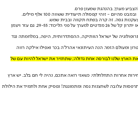
 - זוהי קפסולה תיעודית ששווה 100 אלף מילים.
בחודשים שלפני הבחירות, היה ביטחון שהמערך, קרי השמאל, ינצח די בקלות. במארס, כארבעה חודשים לפני הבחירות, נתוני הסקר של מינה צמח הראו יתרון קל של 26 מנדטים למערך על פני הליכוד: 29-55. גם עזר ויצמן
ופולוגיה של ישראל הוותיקה, ההסתדרותית, היפה, במלחמתה נגד
רון ומעולם הזמר. הנה העיתונאי אהרל'ה בכר ואפילו אילקה רווה
ך את הארץ שלנו לבורסה אחת גדולה; שתחזיר את ישראל להיות עם של
חירות אחרות התחלחלתי. כשאני רואה אתכם, נהיה לי חם בלב. יש ארץ
התרפסות עלובה לשחצנות גסה ומתמוגגת! נפסיק אחת ולתמיד את הילולת