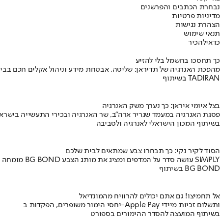
נבחרת הכתבים והפרשנים
מדיניות פרטיות
הצהרת נגישות
תנאי שימוש
כדאי
להכיר
כך תחסכו בחשמל בלי להזיע
מהפכת האנרגיה של תדיראן: שליטה, אבטחת מידע וניהול אקלים חכם בבי
בשיתוף TADIRAN
בצל איומי איראן: כך נערך משק האנרגיה
פסגת האנרגיה במעמד שגריר ארה"ב, שר האנרגיה ובכירי התעשייה בישראל
בשיתוף המכון הישראלי לאנרגיה ולסביבה
הסוד לקיר נקי: כך תבחרו צבע שמתאים לבית שלכם
מומחה BG BOND עושה סדר על המדפים ומציג את מותג הצבע SIMPLY
בשיתוף BG BOND
אל תחמיצו! גם אתם יכולים להרוויח מהמונדיאל
יחסי הימור משופרים, הפקדות ב-Apple Pay ותשלום זכיות מיידי
בשיתוף המועצה להסדר ההימורים בספורט