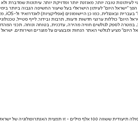
לעיתונות טובה יותר, מאוזנת יותר ומדויקת יותר. עיתונות שמדברת ולא צ
שלום. המהדורה המודפסת הראשונה פורסמה ב-30 ביולי 2007, וב-2010 הפך "ישראל היום" לעיתון הישראלי בעל שי
לחמנוביץ,
ל היום" כוללות ערוצי חדשות ודעות, תרבות ובידור, לייף סטייל, טכנולוגיה
ברית, במטרה לספק לגולשים חוויה מהירה, עדכנית, בטוחה ונוחה. תכני המה
ל היום" מציע לגולשי האתר הנחות ומבצעים על מוצרים ושירותים. ישראל 
ה, ההסתדרותית, היפה, במלחמתה נגד הימין