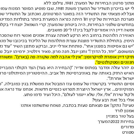
מתוך סרטון הבחירות של המערך, 1981, צילום: ללא
לי יש בזיכרון תשדיר של המערך משנת 1981, שבו מופיע הסופר המנוח עמוס עוז מוצץ גבעול, יושב תחת איזה עץ וממליץ בסגנונו על תנועת העבודה, להצביע מערך, בהנהגת שמעון פרס.
אבל לא מצאתי את התשדיר הזה במאגר הסרטונים, ואכתוב על התשדיר שמצאתי ב
מערכת הבחירות של קיץ 81' היתה כנראה הסוערת ביותר בתולדות המדינה. אז מלך בגין בכיכרות, ושמעון פרס פגש המון זועם שמחה נגדו, לעיתים בצעקנות גסה. זה קרה בפתח תקווה ובבית שמש.
ומשה דיין היו אמורים לקבל בין 17 ל־20 מושבים.
האווירה הלוהטת ברחוב היא הרקע לאותה עצרת אמנים ואנשי רוח שהפכה 
הימין. בתחילת התשדיר מוצגת עצרת מתלהמת של הליכוד בכיכובו של מנחם
"יש גם אסיפות בסגנון אחר", פותחת אורלי יניב, וברקע מתנגן השיר "עוד 
המשופם. "יחד, כל הדרך!" וחנן יובל, חנה מרון, מאיר ויזלטיר, ירמיהו יובל, נת
תיקי דיין אומרת למיקרופון: "אין לי אהבה למה שקורה פה (בארץ)". ומשו
חנוונים וספקולנטים".
ס. יזהר עולה ומדבר בפתוס אדיר: "(הבחירה היא בעד) הצד הקולני המבריק י
האיש החזק באותה עת באוניברסיטת תל אביב, ההיסטוריון המיתולוגי פרופ'
ישראל אחרת!".
וסיום התשדיר בקרשנדו של עמוס עוז המבטל את ממשלת בגין כמובילה, "מ
המוקיונים... ארץ ישראל היוצרת תפרוש כנפיים חדשות. אנחנו עוד נראה א
ולקול שירת "אלי, אלי, שלא ייגמר לעולם", היכל ועיר נדמו פתע.
אולי בכל זאת רבע עוף?
טעינו? נתקן! אם מצאתם טעות בכתבה, נשמח שתשתפו אותנו
אמנון לורד
בעל טור במגזין
בחירות 2022
המערך
מדורים
ספורט