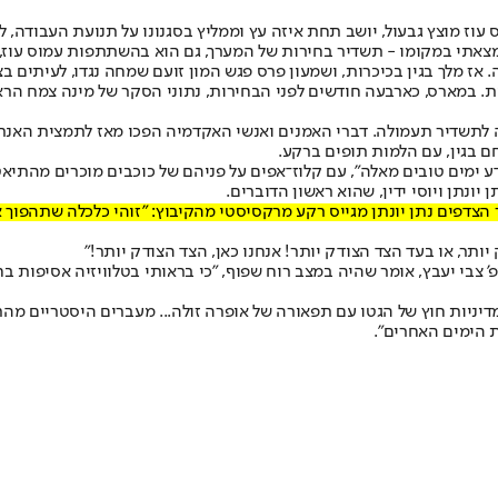
מקומו - תשדיר בחירות של המערך, גם הוא בהשתתפות עמוס עוז, ובמבט מהיום
לתשדיר תעמולה. דברי האמנים ואנשי האקדמיה הפכו מאז לתמצית האנתר
 בגין, עם הלמות תופים ברקע.
נדע ימים טובים מאלה", עם קלוז־אפים על פניהם של כוכבים מוכרים מהתיאט
ן יונתן ויוסי ידין, שהוא ראשון הדוברים.
רר הצדפים נתן יונתן מגייס רקע מרקסיסטי מהקיבוץ: "זוהי כלכלה שתהפו
ותר, או בעד הצד הצודק יותר! אנחנו כאן, הצד הצודק יותר!"
 צבי יעבץ, אומר שהיה במצב רוח שפוף, "כי בראותי בטלוויזיה אסיפות ב
דיניות חוץ של הגטו עם תפאורה של אופרה זולה... מעברים היסטריים מ
ת הימים האחרים".