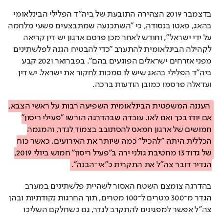
בדצמבר 2019 הצהירה התובעת של ביה"ד הפלילי הבינלאומי 
בהאג, פאטו בנסודה, כי "השתכנעה שמתבצעים פשעי מלחמה 
על ידי ישראל", וחודש לאחר מכן פרסם ארגון יש דין קריאה 
לקהילה הבינלאומית להתערב "כדי להבטיח הגנה לפלשתינים 
מפני אזרחים ישראלים הפוגעים בהם". בפברואר 2021 קבע 
ביה"ד הפלילי בהאג שיש לו סמכות לחקור את ישראל. יש דין 
ועדאלה פרסמו כמובן הודעות ברכה.  
העננה המשפטית הבינלאומית השפיעה רבות על ראשי הצבא, 
אם יודו בכך ואם לאו. עובדה שבהדרגה הורשו "פעילי ריסון" 
חמושים של ארגון חמאס להסתובב בצמוד לגדר, והמגמה 
הכללית היתה "להכיל" כמה שיותר את האירועים. כאשר כוח 
של גדוד 13 מחטיבת גולני ירה ב"פעיל ריסון" חמוש ביולי 2019, 
הגדיר דובר צה"ל את התקרית כ"אי־הבנה".
בהדרגה צומצם השטח האסור לשהיית פלשתינים במערב 
הגדר מ־300 מטרים ל־100 מטרים, תוך החרגות נקודתיות ובהן 
צה"ל אפשר למפגינים להתקרב לגדר, גם כשחלקם השליכו 