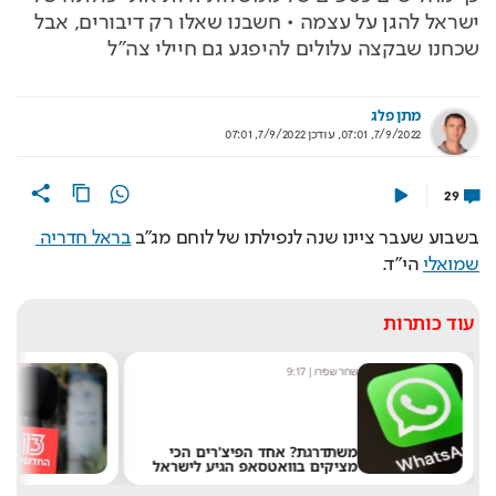
ישראל להגן על עצמה • חשבנו שאלו רק דיבורים, אבל
שכחנו שבקצה עלולים להיפגע גם חיילי צה"ל
מתן פלג
7/9/2022, 07:01
,
עודכן
7/9/2022, 07:01
29
בשבוע שעבר ציינו שנה לנפילתו של לוחם מג"ב 
בראל חדריה 
שמואלי
 הי"ד.
עוד כותרות
שחר שפירו
|
9:17
מערכ
משתדרגת? אחד הפיצ'רים הכי
מציקים בוואטסאפ הגיע לישראל
את 