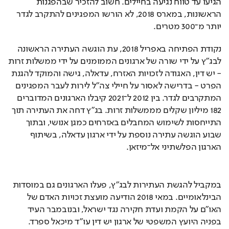
הגיעו עד טווח נגיעה בחיילים. חשוב להזכיר שבהפגנות 
הראשונות, במארס 2018, לא הורשו המפגינים להתקרב לגדר 
יותר מ־300 מטרים. 
נקודת הפתיחה באפריל 2018, עת הוגשה העתירה הראשונה 
לבג"ץ על ידי שורה של ארגונים הממומנים על ידי ממשלות זרות 
- יש דין, האגודה לזכויות האזרח, עדאלה, גישה והמוקד להגנת 
הפרט - בדרישה לאסור על חיילי צה"ל לירות לעבר המפגינים 
המתקרבים לגדר. בין 2012 ל־2021 קיבלו הארגונים המדוברים 
182 מיליון שקלים מממשלות זרות. בג"ץ דחה את העתירה תוך 
התייחסות לשימוש המחבלים באזרחים כמגן אנושי, ובתוך 
שבוע הוגשה עתירה נוספת על ידי ארגון עדאלה, בשיתוף 
הארגון הפלשתיני אל־מיזאן.
במקביל להגשת העתירות לבג"ץ, פעלו הארגונים גם במוסדות 
הבינלאומיים. במאי 2018 הודיעה מועצת זכויות האדם של 
האו"ם על הקמת ועדת חקירה נגד ישראל, ובנובמבר העיד 
בפניה היועץ המשפטי של ארגון יש דין עו"ד מיכאל ספרד.