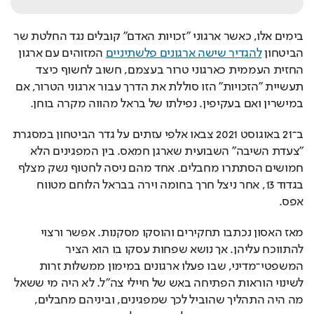
בימים אלו, כאשר ארגוני "זכויות האדם" קובלים נגד החלטת שר 
הביטחון 
להגדיר שישה ארגונים פלשתיניים
 המזוהים עם ארגון 
החזית העממית כארגוני טרור בעצמם, חשוב לחשוף כיצד 
תעשיית "הזכויות" הזו סוללת את הדרך עבור ארגוני הטרור, אם 
במישרין ואם בעקיפין. נפילתו של בראל מהווה מקרה בוחן.
ב־21 באוגוסט 2021 צבאו אלפי עזתים על גדר הביטחון במסגרת 
"צעדת השיבה" השבועית שארגן חמאס. בין המפגינים הלא 
חמושים הסתתרו מחבלים. אחד מהם ניסה לחטוף נשק מצלף 
בגדוד 13, אחר ניצל חרך בחומה וירה בבראל הלוחם מטווח 
אפס.
מאז האסון נכתבו תחקירים והוסקו מסקנות. אפשר ורצוי 
להתווכח עליהן. אך נושא שפחות עסקו בו הוא הציר 
המשפטי־מדיני, שבו פעלו ארגונים במימון ממשלות זרות 
לשינוי הוראות הפתיחה באש של חיילי צה"ל. לא היה מי ששאל 
מה היה התהליך שהוביל לכך שמפגינים, וביניהם מחבלים, 