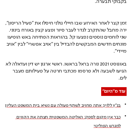
בקבוקי תבערה.
זמן קצר לאחר האירוע שבו חיילי גולני חיסלו את "פעיל הריסון", 
ירה מחבל שהתקרב לגדר לעבר סיור ופצע קצין באורח בינוני. 
שני לוחמים נוספים נפצעו קל. בהוראות הפתיחה באש הופיעו 
מונחים חדשים המבקשים להבדיל בין "אויב אפשרי" לבין "אויב 
מיידי".
באוגוסט 2021 נורה בראל בראשו. ראשי ארגון יש דין ועדאלה לא 
הגיעו לשבעה ולא פרסמו מכתבי חרטה על פעילותם מעבר 
לים.
עוד מ"היום"
בג"ץ ללוין: אתה מחויב לשתף פעולה עם נשיא בית המשפט העליון
כבר אין מקום לספק: האליטה המשפטית חצתה את הקווים 
למגרש הפוליטי