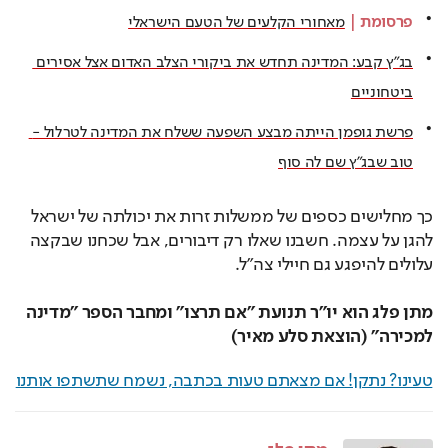
פרסומת
 | 
מאחורי הקלעים של הטעם הישראלי
בג”ץ קבע: המדינה תחדש את ביקורי הצלב האדום אצל אסירים 
ביטחוניים
פרשת גופמן הייתה מבצע השפעה ששלח את המדינה לטרלול - 
טוב שבג"ץ שם לה סוף
כך מחלישים כספים של ממשלות זרות את יכולתה של ישראל 
להגן על עצמה. חשבנו שאלו רק דיבורים, אבל שכחנו שבקצה 
עלולים להיפגע גם חיילי צה"ל.
מתן פלג הוא יו"ר תנועת "אם תרצו" ומחבר הספר "מדינה 
למכירה" (הוצאת סלע מאיר)
טעינו? נתקן! אם מצאתם טעות בכתבה, נשמח שתשתפו אותנו