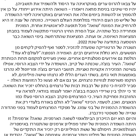
על צבאו להרוס ערים באוקראינה עד היסוד ולהשמיד את תושביהן.
יהיו מי שיגיבו בנימת מחאה ויאמרו - השואה היתה אירוע ייחודי. על כן אין
להסמיך או להשוות בימים אלה את האירועים באוקראינה לימי ההשמדה
של שליש מן העם היהודי במלחמת העולם השנייה. כוונתה של עצה זו היא
להרחיק את המונח "שואה" מכל תופעה לא־אנושית אחרת, המונית
ומחרידה ככל שתהיה. אבל הסרת החיץ הרטורי מתקשה לעמוד במבחן
המציאות האיומה, אז ועתה. המציאות שהתרחשה בימי השואה כבר
הוטמעה בתודעה של שנת 2022.
השגרה של הרטוריקה שנועדה להזכיר, לספר ואף להפיק לקחים מן
הפשעים, היא נחלת אירועים רבים. האמירה הנפוצה "לעולם לא עוד!"
הולמת גם אירועים מפלצתיים אחרים, שאין מעיזים למקמם תחת הכותרת
"שואה". העיר בוצ'ה, שכנתה של קייב, הושמדה על ידי הצבא הרוסי, אפילו
בשיטה המזכירה אקציות נאציות. תושבי הערים בוצ'ה ומריופול לא נהרגו
באמצעות תאי גזים, בשתי הערים הללו לא נרצחו שישה מיליונים, לא
הוקמו משרפות לגוויות נרצחים. אך גם אם לא נעשו כל הזוועות האלה -
סביר להניח כי נתון של רבבות רבות של נרצחים בהחלט יזכיר את השואה.
זר כי יהלך בין שרידי הטבח בבוצ'ה יאמר לעצמו בוודאי, למראה עיי
החורבות ומחיקת העיר, כי המרצחים מקרב הצבא הרוסי פעלו כמו
הנאצים. ואכן, לטעמי, הכינוי "שואה" לא הולם באורח בלעדי רק את
ההשמדה ההמונית של בני עמנו. על מפקדי המרצחים לעמוד בפני מהדורה
שנייה של משפטי נירנברג.
והיום הוא יום הזיכרון הבינלאומי לשואה הארמנית. שואה? ארמנית? זו
היתה השמדה המונית של יותר ממיליון ארמנים שהתגוררו באימפריה
העות'מאנית. חיסולם של ששת המיליונים רק יזכיר את התקדים של
השמדה המונית של מיליון ויותר ארמנים. עוצמתה של "שואה", יהודית או