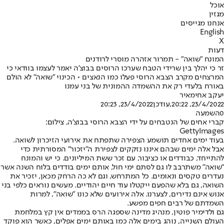
אוכל
מגזין
אנחנו מגייסים
English
X
דעות
המונח "שואה" - תמרור אזהרה מוסרי לרודנים
זר כי יהלך בין שרידי הטבח שערכו הרוסים בבוצ'ה יאמר לעצמו בוודאי כי
המרצחים מקרב הצבא הרוסי פעלו כמו הנאצים • הכינוי "שואה" לא הולם
באורח בלעדי רק את ההשמדה ההמונית של בני עמנו
יעקב אחימאיר
23/4/2022, 20:22
,עודכן
23/4/2022, 20:23
0
השמעה
קברי אחים של הנטבחים על ידי הצבא הרוסי בבוצ'ה, צילום:
GettyImages
בעוד ימים אחדים תושמע הצפירה שתפתח את אירועי הזיכרון לשואה.
אבל אלה ימים שבהם איננו נזקקים לצפירת ה"יזכור" המסורתית כדי
להתייחד, כבודדים או כציבור, עם זכר ששת המיליונים. כי יש והמונח
"שואה" משתרבב לו גם לסתם ימי חול, אותם ימים בודדים בלוח השנה אשר
נעדרים טקסים ונאומים. כל המתרחש, וגם לא כה הרחק מכאן, יזכיר את
השואה, גם בלא שהפעם ייקטלו עוד חיים יהודיים. מעשים נוראים כלפי בני
אנוש אינם נדירים, לצערנו. אלה אירועים שלא כונו "שואה", למרות
השמדתם של רבים חפים מפשע.
גם ולדימיר פוטין, מנהיג מדינה שספגה הרס בממדים אין קץ במלחמת
העולם השנייה, נוהג בימים אלה כמו באותם ימים אפלים, כאשר הוא פוקד