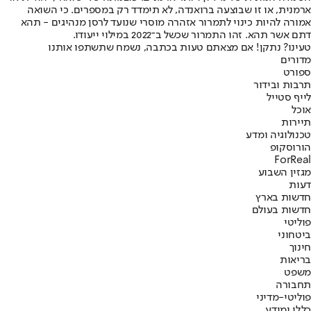
ארמנית, או זו שבוצעה ברואנדה, לא תימדד רק במספרים. כי השואה
אמורה להיות כינוי לתמרור אזהרה מוסרי שנועד לרסן מנהיגים - תהא
דתם אשר תהא. זהו התמרור שכשל ב־2022 במילוי ייעודו.
טעינו? נתקן! אם מצאתם טעות בכתבה, נשמח שתשתפו אותנו
מדורים
ספורט
תרבות ובידור
לייף סטייל
אוכל
תיירות
טכנולוגיה ומדע
הורוסקופ
ForReal
מגזין השבוע
דעות
חדשות בארץ
חדשות בעולם
פוליטי
ביטחוני
חינוך
בריאות
משפט
תחבורה
פוליטי-מדיני
כללי ומידע