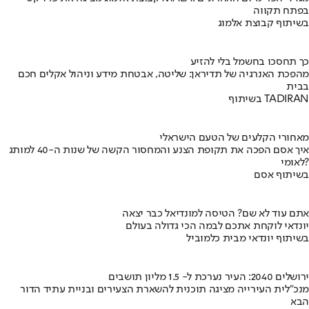
בפתח תקווה
בשיתוף קבוצת אלמוג
כך תחסכו בחשמל בלי להזיע
מהפכת האנרגיה של תדיראן: שליטה, אבטחת מידע וניהול אקלים חכם
בבית
בשיתוף TADIRAN
מאחורי הקלעים של הטעם הישראלי
איך אסם הפכה את תקופת הצנע והמחסור הקשה של שנות ה-40 למותג
לאומי?
בשיתוף אסם
אתם עוד לא שם? הטיסה למונדיאל כבר יצאה
יונדאי לוקחת אתכם לבמה הכי גדולה בעולם
בשיתוף יונדאי מבית כלמוביל
ירושלים 2040: העיר נערכת ל- 1.5 מליון תושבים
מנכ"לית העירייה מציגה תוכנית להשארת הצעירים ובניית עתיד הדור
הבא