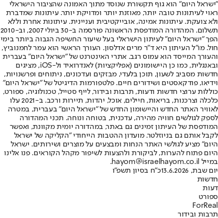
"ישראל היום" הוא גוף תקשורת שנוסד מתוך האמונה שהציבור הישראלי
ראוי לעיתונות טובה יותר, מאוזנת יותר ומדויקת יותר. עיתונות שמדברת
ולא צועקת. עיתונות אמינה, אובייקטיבית ועניינית. עיתונות אחרת וללא
תשלום. המהדורה המודפסת הראשונה פורסמה ב-30 ביולי 2007, וב-2010
הפך "ישראל היום" לעיתון הישראלי בעל שיעור החשיפה הגבוה ביותר בימי
חול. מו"ל העיתון היא ד"ר מרים אדלסון. העורך הראשי הוא עמר לחמנוביץ,
והעורך המייסד הוא עמוס רגב. אתרי האינטרנט של "ישראל היום" בעברית
ובאנגלית, כמו כן היישומונים (אפליקציות) לאנדרואיד ול-iOS, מציגים
חדשות מסביב לשעון, תוכן בלעדי, מבזקים ועדכונים, ניתוחים ופרשנויות,
וידיאו, פודקאסטים ושידורים חיים. פלטפורמות הדיגיטל של "ישראל היום"
כוללות ערוצי חדשות ודעות, תרבות ובידור, לייף סטייל, טכנולוגיה, ספורט,
כלכלה וצרכנות, בריאות, חיילים, אוכל, יהדות, תיירות ורכב. ב-2021 עלו
לאוויר האתר החדש והיישומון החדש של "ישראל היום" בעברית, במטרה
לספק לגולשים חוויה מהירה, עדכנית, בטוחה ונוחה. תכני המהדורה
המודפסת של העיתון זמינים גם באתר, במהדורה יומית מקוונת, ואפשר
לקבל אותם גם בניוזלטר. מועדון ההטבות הייחודי "הקליקה של ישראל
היום" מציע לגולשי האתר הנחות ומבצעים על מוצרים ושירותים. ישראל
היום פתוח להערות, לביקורת ולהצעות לשיפור מקהל הקוראים. פנו אלינו
במייל hayom@israelhayom.co.il.
יום שבת, 13.6.2026
כ"ח בסיון תשפ"ו
חדשות
דעות
ספורט
ForReal
תרבות ובידור