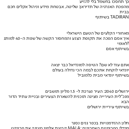
כך תחסכו בחשמל בלי להזיע
מהפכת האנרגיה של תדיראן: שליטה, אבטחת מידע וניהול אקלים חכם
בבית
בשיתוף TADIRAN
מאחורי הקלעים של הטעם הישראלי
איך אסם הפכה את תקופת הצנע והמחסור הקשה של שנות ה-40 למותג
לאומי?
בשיתוף אסם
אתם עוד לא שם? הטיסה למונדיאל כבר יצאה
יונדאי לוקחת אתכם לבמה הכי גדולה בעולם
בשיתוף יונדאי מבית כלמוביל
ירושלים 2040: העיר נערכת ל- 1.5 מליון תושבים
מנכ"לית העירייה מציגה תוכנית להשארת הצעירים ובניית עתיד הדור
הבא
בשיתוף עיריית ירושלים
חלון ההזדמנויות בכפר גנים נסגר
קבוצת אלמוג מציגה את פרויקט MALA: מגדלי הפרימיום האחרונים