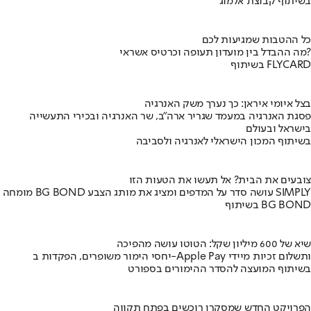
בשיתוף קבוצת אלמוג
כל ההטבות שמגיעות לכם
מה ההבדל בין מועדון תעופה וכרטיס אשראי?
בשיתוף FLYCARD
בצל איומי איראן: כך נערך משק האנרגיה
פסגת האנרגיה במעמד שגריר ארה"ב, שר האנרגיה ובכירי התעשייה
בישראל ובעולם
בשיתוף המכון הישראלי לאנרגיה ולסביבה
צובעים את הבית? אל תעשו את הטעות הזו
מומחה BG BOND עושה סדר על המדפים ומציג את מותג הצבע SIMPLY
בשיתוף BG BOND
שיא של 600 מיליון שקל: הטוטו עושה מהפיכה
יחסי הימור משופרים, הפקדות ב-Apple Pay ותשלום זכיות מיידי
בשיתוף המועצה להסדר ההימורים בספורט
הפרויקט החדש שמסקרן רוכשים בפתח תקווה