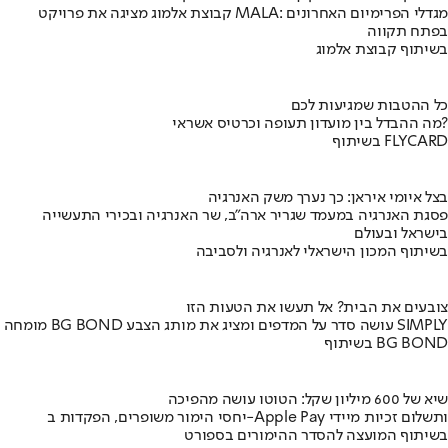
קבוצת אלמוג מציגה את פרויקט MALA: מגדלי הפרימיום האחרונים
בפתח תקווה
בשיתוף קבוצת אלמוג
כל ההטבות שמגיעות לכם
מה ההבדל בין מועדון תעופה וכרטיס אשראי?
בשיתוף FLYCARD
בצל איומי איראן: כך נערך משק האנרגיה
פסגת האנרגיה במעמד שגריר ארה"ב, שר האנרגיה ובכירי התעשייה
בישראל ובעולם
בשיתוף המכון הישראלי לאנרגיה ולסביבה
צובעים את הבית? אל תעשו את הטעות הזו
מומחה BG BOND עושה סדר על המדפים ומציג את מותג הצבע SIMPLY
בשיתוף BG BOND
שיא של 600 מיליון שקל: הטוטו עושה מהפיכה
יחסי הימור משופרים, הפקדות ב-Apple Pay ותשלום זכיות מיידי
בשיתוף המועצה להסדר ההימורים בספורט