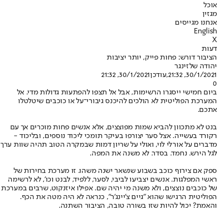
אוכל
מגזין
אנחנו מגייסים
English
X
דעות
הציבור דורש: פחות פייק, יותר יציבות
יהודה שלזינגר
30/1/2021, 21:32
,עודכן
30/1/2021, 21:32
0
ביום חמישי ייסגרו הרשימות, אבל אל תצפו להפתעות גדולות מדי. אל
המערכת הפוליטית לא הולכים להיכנס גיבורי־על או כוכבים שיטלטלו
אתכם.
בנט לא מתכוון להביא שמות מפוצצים, אלא אנשים פחות מוכרים אך עם
רקורד בעשייה. אצל סער יצורפו בעיקר תומכי ליכוד נוספים, ובליכוד -
מדברים על אורלי לוי, ואולי על שריון דמות שבמקרה הטוב תהיה שוות ערך
לגל הירש. נחמד. בסדר. לא משנה את המפה.
ספק אם צירוף כוכב בשבוע שנשאר ישנה משהו. זו מערכת בחירות של
ראשי המפלגות. אנשים יצביעו לביבי, לסער, ללפיד, לבנט וכו', לא לרשימה
של כוכבים נוצצים, ולא משנה מי יהיה שם. אפילו איזנקוט, שרבים במערכת
הפוליטית הרגישו שהוא "גיים צ'יינג'ר", כנראה לא היה מטה את הכף.
והאמת? יכול להיות שזו בשורה טובה, הציבור השתנה.