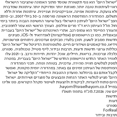
"ישראל היום" הוא גוף תקשורת שנוסד מתוך האמונה שהציבור הישראלי
ראוי לעיתונות טובה יותר, מאוזנת יותר ומדויקת יותר. עיתונות שמדברת
ולא צועקת. עיתונות אמינה, אובייקטיבית ועניינית. עיתונות אחרת וללא
תשלום. המהדורה המודפסת הראשונה פורסמה ב-30 ביולי 2007, וב-2010
הפך "ישראל היום" לעיתון הישראלי בעל שיעור החשיפה הגבוה ביותר בימי
חול. מו"ל העיתון היא ד"ר מרים אדלסון. העורך הראשי הוא עמר לחמנוביץ,
והעורך המייסד הוא עמוס רגב. אתרי האינטרנט של "ישראל היום" בעברית
ובאנגלית, כמו כן היישומונים (אפליקציות) לאנדרואיד ול-iOS, מציגים
חדשות מסביב לשעון, תוכן בלעדי, מבזקים ועדכונים, ניתוחים ופרשנויות,
וידיאו, פודקאסטים ושידורים חיים. פלטפורמות הדיגיטל של "ישראל היום"
כוללות ערוצי חדשות ודעות, תרבות ובידור, לייף סטייל, טכנולוגיה, ספורט,
כלכלה וצרכנות, בריאות, חיילים, אוכל, יהדות, תיירות ורכב. ב-2021 עלו
לאוויר האתר החדש והיישומון החדש של "ישראל היום" בעברית, במטרה
לספק לגולשים חוויה מהירה, עדכנית, בטוחה ונוחה. תכני המהדורה
המודפסת של העיתון זמינים גם באתר, במהדורה יומית מקוונת, ואפשר
לקבל אותם גם בניוזלטר. מועדון ההטבות הייחודי "הקליקה של ישראל
היום" מציע לגולשי האתר הנחות ומבצעים על מוצרים ושירותים. ישראל
היום פתוח להערות, לביקורת ולהצעות לשיפור מקהל הקוראים. פנו אלינו
במייל hayom@israelhayom.co.il.
יום שני, 13.7.2026
כ"ח בתמוז תשפ"ו
חדשות
דעות
ספורט
ForReal
תרבות ובידור