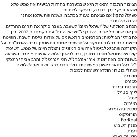
הציבור התבגר, והאמת היא שבמערכת בחירות רביעית אין ממש פלא
שהוא זועק לדרך ברורה, ובעיקר ליציבות.
טעינו? נתקן! אם מצאתם טעות בכתבה, נשמח שתשתפו אותנו
יהודה שלזינגר
הכתב הפוליטי של "ישראל היום" לשעבר. בעבר סיקר את תחום החרדים
וכן את אזור תל אביב. הצטרף ל"ישראל היום" עם הקמתו ב-2007. בין
כתבותיו הבולטות: הפרסומים הראשונים על אודות טיסת השבת, חשיפת
פרשת הרב ברלנד, תחקיר על פרשיית אסתי ויינשטיין, מרד האדמו"רים על
הקורונה שהביא לביטול אירועים המוניים והצלת חיים של ממש, חשיפת
קולו של עמנואל מורנו. כמו כן, זכה לראיין שלושה אנשים מעוררי השראה
בשנותיהם האחרונות: אורי אורבך ז"ל, חני וינרוט ז"ל והרב אביחי רונצקי
ז"ל. בעל תואר ראשון במשפטים. נולד בבני ברק, נשוי ואב לשלושה.
נפתלי בנט
רון חולדאי
רשימות לכנסת
מדורים
ספורט
תרבות ובידור
לייף סטייל
אוכל
תיירות
טכנולוגיה ומדע
הורוסקופ
ForReal
מגזין השבוע
דעות
חדשות בארץ