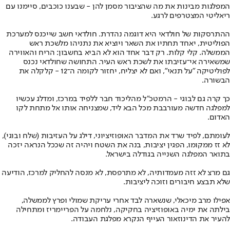
המפלגות מבינות את מה שהציבור מסמן להן - שבענו כוכבים, סיימנו עם
ריאליטי המצטרפים לרגע.
ההתרסקות של חולדאי היא דוגמה נהדרת. חולדאי חשב שייכנס למערכת
הפוליטית, יאחד תחתיו את השאר ויוציא את נתניהו מלשכת ראש
הממשלה. קלי קלות. רק דבר אחד הוא לא הביא בחשבון: הריח והאווירה
שמשאירה אי־עזיבתו את לשכת ראש העיר. התחושה שחולדאי נכנס
לפוליטיקה "על תנאי", ואם לא יצליח, יחזור לקומה ה־12 - קלקלה את
הבשורה.
כך קרה גם לבוגי - הרמטכ"ל מהליכוד חבר ללפיד במרכז, ומדלג עכשיו
למפלגה חדשה מעורבבת מכל הבא ליד, שמצניחה אותו אל מתחת לקו
האדום.
לעומתם, לפיד שרד את המדבר האופוזיציוני, דילג על העזיבות (שלח ובוגי),
לא זז ממקומו, הפגין יציבות, בנה את השטח ויהיה זה שככל הנראה יזכה
בתואר המפלגה השנייה בגודלה בישראל.
גם מרצ לא זזה מעמדותיה, לא מתרפסת, לא מנסה להחליק למרכז, הודיעה
שלא תבצע חיבורים וזוכה ליציבות.
אפילו מרב מיכאלי, שנשארה לבד אחרי עריקת שמולי ופרץ לממשלה,
בילתה את ימיה באופוזיציה בחקיקה, נלחמה על הפריימריז ומתחילה
להעיר את הדינוזאור העייף הנקרא מפלגת העבודה.