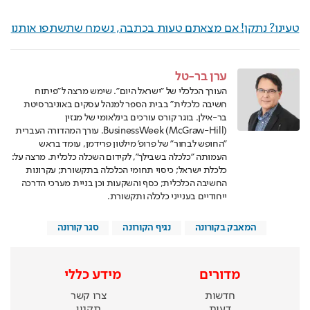
טעינו? נתקן! אם מצאתם טעות בכתבה, נשמח שתשתפו אותנו
ערן בר-טל
העורך הכלכלי של "ישראל היום". שימש מרצה ל"פיתוח
חשיבה כלכלית" בבית הספר למנהל עסקים באוניברסיטת
בר-אילן. בוגר קורס עורכים בינלאומי של מגזין
(BusinessWeek (McGraw-Hill. עורך המהדורה העברית
"החופש לבחור" של פרופ' מילטון פרידמן, עומד בראש
העמותה "כלכלה בשבילך", לקידום השכלה כלכלית. מרצה על:
כלכלת ישראל; כיסוי תחומי הכלכלה בתקשורת; עקרונות
החשיבה הכלכלית; כסף והשקעות וכן בניית מערכי הדרכה
ייחודיים בענייני כלכלה ותקשורת.
המאבק בקורונה
נגיף הקורונה
סגר קורונה
מדורים
מידע כללי
חדשות
צרו קשר
דעות
תקנון