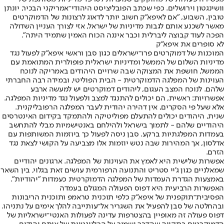
וושינגטון וירושלים. כפי שכתב הפובליציסט היהודי־אמריקני הבכיר, יונתן
טובין, השבוע, "אם לאיפא"ק חשוב יותר לדאוג לרצונות של הדמוקרטים
מאשר לשכנע אותם לגבות מדיניות של ישראל, אזי לצורך העניין השדולה
הפכה לעוד קבוצה ליברלית וכבר איננה הכוח האמין שתמיד היתה".
לא סופרים את איפא"ק
המוכנות של דמוקרטים פרו־ישראלים כגון סבן וראשי איפא"ק לפעול נגד
מדיניות השלום של הממשל ומדיניות ישראלית פופולרית המתואמת עם
הממשל, חושפת את המצוקה שבה שרויים היהודים באמריקה לנוכח
העוינות של המפלגה הדמוקרטית - הבית הפוליטי, ובמידה רבה החברתי
שלהם. לנוכח המצב העגום, ליהודים דמוקרטים יש למעשה ארבע
אפשרויות: ראשית, הם יכולים להתנגד למצב ולפעול נגד מדיניות המפלגה.
אלא שעל פי הסקרים, אין דהירה יהודית לעבר המפלגה הרפובליקנית.
שנית, היהודים יכולים להתעלם מפוליטיקה ולהתמקד בקידום האינטרסים
היהודיים שלהם - לתמוך בישראל ולהילחם באנטישמיות מבלי להתחשב
בעמדות המפלגתיות ברקע. סבן ניסה לפעול כך ביוזמות המשותפות עם
אדלסון, אך המהירות שבה נטש יוזמות אלו מצביעה על הקושי לצאת נגד
הזרם.
אפשרות שלישית היא לאמץ את העוינות של המפלגה. ארגונים יהודיים
שמאלניים כגון ג'יי סטריט והתנועה הרפורמית עושים זאת בגלוי, בין השאר
באמצעות הגדרת העמדות של המפלגה הדמוקרטית כעמדות "יהודיות".
האפשרות הרביעית היא דפוס הפעולה המגולם בעמדה
הפסיבית־תוקפנית של איפא"ק כלפי תוכנית טראמפ ותוכנית הריבונות
ובהחלטה של סבן להפעיל את השגריר אל־עותייבה להלך אימים על נתניהו.
דפוס פעולה זה מאופיין בהצטרפות עדינה לפעולות האנטי־ישראליות של