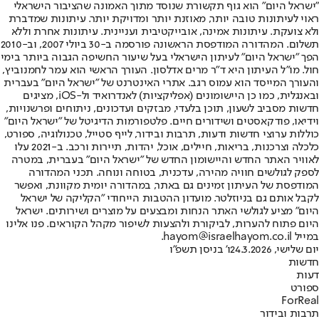
"ישראל היום" הוא גוף תקשורת שנוסד מתוך האמונה שהציבור הישראלי
ראוי לעיתונות טובה יותר, מאוזנת יותר ומדויקת יותר. עיתונות שמדברת
ולא צועקת. עיתונות אמינה, אובייקטיבית ועניינית. עיתונות אחרת וללא
תשלום. המהדורה המודפסת הראשונה פורסמה ב-30 ביולי 2007, וב-2010
הפך "ישראל היום" לעיתון הישראלי בעל שיעור החשיפה הגבוה ביותר בימי
חול. מו"ל העיתון היא ד"ר מרים אדלסון. העורך הראשי הוא עמר לחמנוביץ,
והעורך המייסד הוא עמוס רגב. אתרי האינטרנט של "ישראל היום" בעברית
ובאנגלית, כמו כן היישומונים (אפליקציות) לאנדרואיד ול-iOS, מציגים
חדשות מסביב לשעון, תוכן בלעדי, מבזקים ועדכונים, ניתוחים ופרשנויות,
וידיאו, פודקאסטים ושידורים חיים. פלטפורמות הדיגיטל של "ישראל היום"
כוללות ערוצי חדשות ודעות, תרבות ובידור, לייף סטייל, טכנולוגיה, ספורט,
כלכלה וצרכנות, בריאות, חיילים, אוכל, יהדות, תיירות ורכב. ב-2021 עלו
לאוויר האתר החדש והיישומון החדש של "ישראל היום" בעברית, במטרה
לספק לגולשים חוויה מהירה, עדכנית, בטוחה ונוחה. תכני המהדורה
המודפסת של העיתון זמינים גם באתר, במהדורה יומית מקוונת, ואפשר
לקבל אותם גם בניוזלטר. מועדון ההטבות הייחודי "הקליקה של ישראל
היום" מציע לגולשי האתר הנחות ומבצעים על מוצרים ושירותים. ישראל
היום פתוח להערות, לביקורת ולהצעות לשיפור מקהל הקוראים. פנו אלינו
במייל hayom@israelhayom.co.il.
יום שלישי, 24.3.2026
ו' בניסן תשפ"ו
חדשות
דעות
ספורט
ForReal
תרבות ובידור