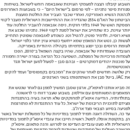
השבוע קיבלנו הצצה למעמקי העוינות שאובאמה רוחש לישראל. בשיחות
סגורות סיפר נתניהו - לפי פרסום ב"ישראל היום" - כי בשבועות האחרונים
לכהונת הנשיא האמריקני, ואחרי שכבר העביר את החלטת מועצת
הביטחון של האו"ם 2334 שהגדירה את ההתיישבות הישראלית מעבר לקווי
הפסקת האש של 1949 בלתי חוקית, ניסה אובאמה להעביר החלטה עוד
יותר עוינת, כזו שתחייב את ישראל לסגת לקווי 1949. נתניהו שכנע את
נשיא רוסיה, ולדמיר פוטין, להטיל וטו. כשנודע לאובאמה שפוטין התחייב
לעשות כן, נטש את המאמץ שמא ייחשף כנשיא עוין יותר כלפי ישראל
לעומת הרוסים ובכך יפגע בתדמיתו בקהילה היהודית באמריקה.
העובדה שעמדותיו של אובאמה, שהיו בקצה השמאל ב־2010, הפכו
לעמדות מרכזיות של המפלגה, השפיעה ככל הנראה בצורה ישירה וחמורה
על מוכנות יהודים דמוקרטים - ובהם סבן - לפעול למען ישראל ונגד
האנטישמיות.
רק שלושה חודשים לאחר שהקים את "המכבים בקמפוסים" ועמד להקים
את IAC, ביטל סבן את השתתפותו בשני הארגונים.
זה מביא אותנו לאיפא"ק, ארגון שסבן המשיך לממן גם לאחר שנטש את
המאמצים המשותפים עם אדלסון. בשבוע שעבר דווח כי לראשונה
בתולדותיה, הודיעה איפא"ק למחוקקים שלא תראה בעיה בהתנגדות
מצידם לתוכנית הריבונות של ישראל, כל עוד ההתנגדות לא מתורגמת
לפגיעה בסיוע הצבאי מצד ארה"ב.
עד כה, השדולה דאגה תמיד לתמוך במדיניות של כל ממשלות ישראל באשר
הן. בתקופת אוסלו, למשל, ראשיה חייבו את עובדי איפא"ק לתמוך במדיניות
הישראלית ולא מעט עובדים העדיפו אז לפרוש. והנה פתאום, איפא"ק
מכשירה פעולות של מחוקקים שנועדות לטרפד מדיניות משותפת של