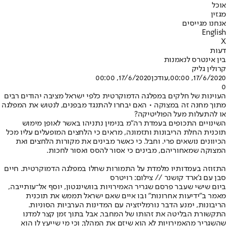
אוכל
מגזין
אנחנו מגייסים
English
X
דעות
בין אינטרס לנאמנות
קרולין גליק
17/6/2020, 00:00
,עודכן
17/6/2020, 00:00
0
העוינות של חלקים במפלגה הדמוקרטית כלפי ישראל מציבה יהודים רבים
מתוך מחנה זה במצוקה • האם יבחרו להתנגד מבפנים, לנטוש את המפלגה
או להתעלות מעל הפוליטיקה?
השינויים התכופים בעמדת רה"מ בנימין נתניהו באשר לאופן מימוש
תוכנית החלת הריבונות ותזמונה, מראים כי הלחצים המופעלים עליו מכל
הכיוונים נושאים פרי. וחבל. כי כאשר מבינים את מקורות הלחצים ואת
המצוקה שמאחוריהם, מבינים כי אסור להסס ואסור לחכות.
התזוזה בעמדותיו מלמדת על התמורות שחלו במפלגה הדמוקרטית. חיים
סבן עם ג'ארד קושנר // צילום: רויטרס
ביום שישי שעבר פרסם שגריר האמירויות בוושינגטון, יוסף אל־עותייבה,
מאמר ב"ידיעות אחרונות" ובו איים שאם ישראל תממש את תוכנית
הריבונות, ימנע הדבר נורמליזציה עם המדינות הערביות הסוניות.
התקשורת הבליטה את זהותו של המחבר, אבל בתוך זמן קצר למדנו
שהשגריר מהאמירויות לא הוא שיזם את המהלך, וכי מי שייעץ לו הוא