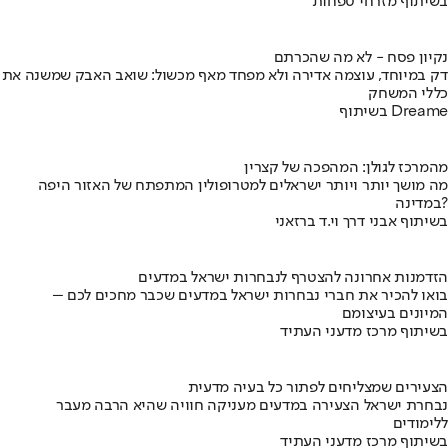
בשיתוף מזרחי טפחות
נקיון פסח - לא מה שהכרתם
דק במיוחד, עוצמה אדירה ולא מפחד מאף מכשול: שואב האבק שמשנה את
כללי המשחק
בשיתוף Dreame
מהמרכז לגולן: המהפכה של קצרין
מה מושך יותר ויותר ישראלים למטרופולין המתפתח של האזור היפה
במדינה?
בשיתוף אבני דרך וי.ד ברזאני
הזדמנות אחרונה להצטרף לנבחרות ישראל במדעים
בואו להכיר את חברי נבחרות ישראל במדעים שכבר מחכים לכם –
המיונים בעיצומם
בשיתוף מרכז מדעני העתיד
הצעירים שמצליחים לפתור כל בעיה מדעית
נבחרת ישראל הצעירה במדעים מעניקה חוויה שהיא הרבה מעבר
ללימודים
בשיתוף מרכז מדעני העתיד