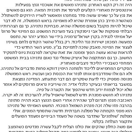
היה זה רק הקש האחרון. נתניהו מאשים את אשכנזי וגנץ בפעילות
אינטנסיבית מאחורי הקלעים לטרפד את תוכנית המאה. הוא גם מאשים
את גנץ על כך שאינו עושה סדר במחנהו ומאפשר לשריו הירוקים להשתולל.
כשהשרה מירב כהן אומרת שהיא לא מאמינה בראש הממשלה, זה לא דבר
שיכול להיות מקובל בשום ממשלה שהיא. מבחינת נתניהו, כך גם הצהרותיו
הבלתי פוסקות של אבי ניסנקורן בעד מערכת המשפט. גם המינוי של פרופ'
יעל אמיתי לנגידה בקרן ישראל־גרמניה בידי שר המדע יזהר שי, נתפס
כמעשה המכוון ישירות נגד הליכוד. רק בגלל שהשר הקודם נלחם בשיניו
לעצור את המינוי, מאבק שזכה לתמיכת בג"ץ, מגיע השר החדש כדי
להראות שהוא עושה הפוך וממנה את זאת שקראה לסרבנות גיוס לתפקיד
החשוב. כך גם המתקפה של איציק שמולי נגד נאום נתניהו בבית המשפט
המחוזי כשבכירי הליכוד ניצבים מאחוריו.
הסקרים המחמיאים לליכוד ולמחנה הימין דווקא פחות מדברים אל נתניהו,
ולא הם אלו שמדרבנים אותו לפזר את הכנסת כאן ועכשיו. ראש הממשלה
מנוסה מספיק כדי לדעת שסקרים הם דבר מתעתע. המדינה נמצאת
במשבר בריאותי ובעיקר כלכלי אדיר. זה שיריביו נראים מרוסקים לא אומר
שלא יכול לצמוח יריב חדש שיהפוך את הקערה על פיה.
נתניהו לא חושש ממנהיג חדש לשמאל שיאפיל עליו. להערכתו זה לא יקרה.
האכזבה מגנץ תגרום לכך שנהירה אחרי השם הנוצץ הבא תהיה מתונה
בהרבה מזו שלה זכה מנהיג השמאל הנוכחי. החשש האמיתי של נתניהו
הוא מפני הקמתה של מפלגה חברתית חדשה שתסחף המונים. אולי
מפלגת "שולמנים" שתדבר בשפה של מעמד הביניים ומעמד הפועלים
ותקצור הצלחה בקלפי.
אם משה כחלון שהקים את כולנו הצליח לקבל עשרה מנדטים כשהמצב