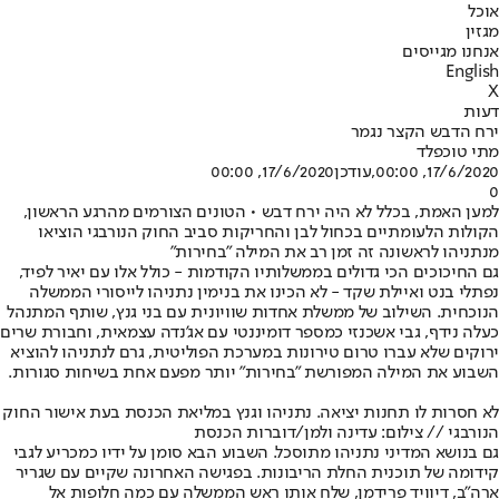
אוכל
מגזין
אנחנו מגייסים
English
X
דעות
ירח הדבש הקצר נגמר
מתי טוכפלד
17/6/2020, 00:00
,עודכן
17/6/2020, 00:00
0
למען האמת, בכלל לא היה ירח דבש • הטונים הצורמים מהרגע הראשון,
הקולות הלעומתיים בכחול לבן והחריקות סביב החוק הנורבגי הוציאו
מנתניהו לראשונה זה זמן רב את המילה "בחירות"
גם החיכוכים הכי גדולים בממשלותיו הקודמות - כולל אלו עם יאיר לפיד,
נפתלי בנט ואיילת שקד - לא הכינו את בנימין נתניהו לייסורי הממשלה
הנוכחית. השילוב של ממשלת אחדות שוויונית עם בני גנץ, שותף המתנהל
כעלה נידף, גבי אשכנזי כמספר דומיננטי עם אג'נדה עצמאית, וחבורת שרים
ירוקים שלא עברו טרום טירונות במערכת הפוליטית, גרם לנתניהו להוציא
השבוע את המילה המפורשת "בחירות" יותר מפעם אחת בשיחות סגורות.
לא חסרות לו תחנות יציאה. נתניהו וגנץ במליאת הכנסת בעת אישור החוק
הנורבגי // צילום: עדינה ולמן/דוברות הכנסת
גם בנושא המדיני נתניהו מתוסכל. השבוע הבא סומן על ידיו כמכריע לגבי
קידומה של תוכנית החלת הריבונות. בפגישה האחרונה שקיים עם שגריר
ארה"ב, דיוויד פרידמן, שלח אותו ראש הממשלה עם כמה חלופות אל