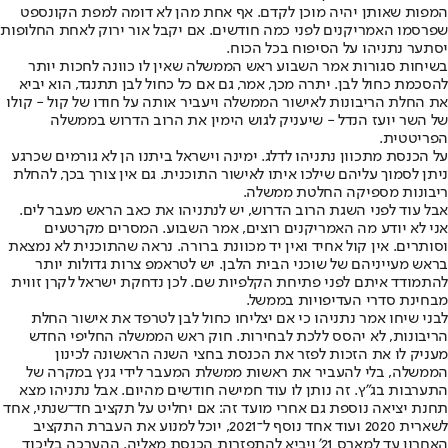
המפות שאותן יהיה מוכן לקדם. אף אחת מהן לא דומה למפת הקונספט
שפרסמו האמריקנים לפני כמה חודשים. אם יקבל אור ירוק לאחת החלופות
יסתער נתניהו על הסיפוח בכל הכוח.
בשיחות סגורות אמר השבוע ראש הממשלה שאין לו כוונה לחכות יותר
להסכמת כחול לבן. יתרה מכך, אמר, גם אם כל כחול לבן תתנגד, הוא יביא
את החלת הריבונות לאישור הממשלה ויעביר אותה על חודו של קול - קולו
של השר יועז הנדל - שיעניק לגוש הימין את הרוב הדרוש בממשלה
הפריטטית.
על הכנסת מתכוון נתניהו לדלג. ימינה וישראל ביתנו הן לא גורמים שכרגע
ניתן לסמוך עליהם שילכו איתו לאישור התוכנית. גם אין צורך בכך, להחלת
ריבונות מספיקה החלטת ממשלה.
אבל עוד לפני השגת הרוב הדרוש, יש לנתניהו את כאב הראש מעבר לים.
אני לא יודע מה האמריקנים רוצים, אמר השבוע. המסרים מקרטעים
וסותרים. אין קול אחיד ואין יד מכוונת ברורה. נראה שהתוכנית לא נמצאת
בראש מעייניהם של שוכני הבית הלבן. יש לטראמפ צרות גדולות יותר
להתמודד איתם לפני פתיחת הקלפיות שם. לכן נדחקת ישראל לקרן זווית
מבחינת סדרי העדיפויות בממשל.
לבני שיחו אמר נתניהו כי אם יצליחו כחול לבן לטרפד את אישור החלת
הריבונות, לא יהסס ללכת לבחירות. חוק ראש הממשלה החליפי החדש
מעניק לו את הזכות לפזר את הכנסת בחצי השנה הראשונה לכינון
הממשלה, בלי להעביר את ראשות ממשלת המעבר לידי גנץ במקרה של
התערבות בג"ץ. זה נותן לו עוד חמישה חודשים מהיום. אבל נתניהו מצא
תחנת יציאה נוספת גם אחרי מועד זה: אם יחליט על תקציב חד־שנתי, אחד
לשארית 2020 ועוד אחד נוסף ל־2021, יוכל למנוע את העברת התקציב
האחרון עד למארס 21' ויביא להתפזרות הכנסת מאליה. ההערכה בליכוד