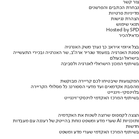
צור קשר
נבחרת הכתבים והפרשנים
מדיניות פרטיות
הצהרת נגישות
תנאי שימוש
Hosted by SPD
כדאי
להכיר
בצל איומי איראן: כך נערך משק האנרגיה
פסגת האנרגיה במעמד שגריר ארה"ב, שר האנרגיה ובכירי התעשייה
בישראל ובעולם
בשיתוף המכון הישראלי לאנרגיה ולסביבה
המקצועות שיבטיחו לכם קריירה מבוקשת
מהסבת אקדמאים ועד מדעי הספורט: כל מסלולי הקריירה
בלוינסקי-וינגייט
בשיתוף המרכז האקדמי לוינסקי־וינגייט
הצצה לקמפוס שרוצה לשנות את האקדמיה
שערי מדע ומשפט נוחת בהייטק של רעננה עם מעבדות AI ותוכניות
חדשות
בשיתוף המרכז האקדמי שערי מדע ומשפט