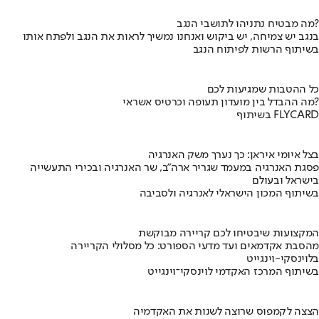
מה מבטיח נתניהו לתושבי הנגב?
בנגב יש צמיחה, יש ביקוש ואנחנו נמשיך לראות את הנגב ולפתח אותו
בשיתוף הרשות לפיתוח הנגב
כל ההטבות שמגיעות לכם
מה ההבדל בין מועדון תעופה וכרטיס אשראי?
בשיתוף FLYCARD
בצל איומי איראן: כך נערך משק האנרגיה
פסגת האנרגיה במעמד שגריר ארה"ב, שר האנרגיה ובכירי התעשייה
בישראל ובעולם
בשיתוף המכון הישראלי לאנרגיה ולסביבה
המקצועות שיבטיחו לכם קריירה מבוקשת
מהסבת אקדמאים ועד מדעי הספורט: כל מסלולי הקריירה
בלוינסקי-וינגייט
בשיתוף המרכז האקדמי לוינסקי־וינגייט
הצצה לקמפוס שרוצה לשנות את האקדמיה