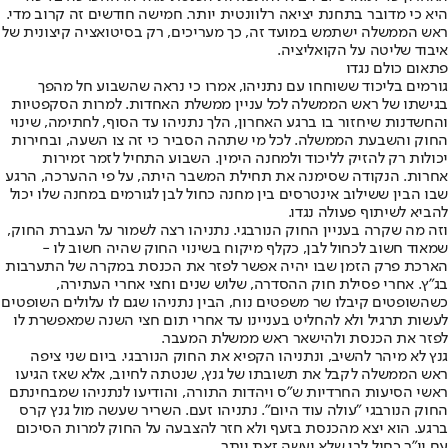
היא כי מדובר בתחנת יציאה רלוונטית יותר. חמישה חודשים זה קרוב מדי.
ראש הממשלה ישתמש במועד זה, כך מעריכים, רק בסיטואציה קיצונית של
איבוד שליטה על הקואליציה.
פתאום כולם נגדו
גורמים בליכוד ששוחחו עם נתניהו, אמרו כי נראה שהשבוע חל מהפך
בגישתו של ראש הממשלה לכל עניין ממשלת האחדות. למרות הסקפטיות
והחשדנות שיחזור בו ברגע האחרון, הלך נתניהו עד הסוף, לחתימה, שינוי
החוק והשבעת הממשלה. לכל מי שתהה הסביר כי זה צו השעה, ובחירות
יכולות רק להזיק לליכוד ולמחנה הימין. השבוע התחיל לזמר זמירות
אחרות. הנקודה שסימנה את תחילת המשבר היתה, על פי ההערכה, הרגע
שבו הבין ששילוב אינטרסים בין מחנה כחול לבן לגורמים במחנה שלו יכול
להביא לשיתוף פעולה נגדו.
וזה מה שקרה בעניין החוק הנורבגי. נתניהו רצה לשמור על העברת החוק,
שמאוד חשוב לכחול לבן, כקלף מיקוח בשינוי החוק שהיה חשוב לו -
הארכת פרק הזמן שבו יהיה אפשר לפזר את הכנסת במקרה של התערבות
בג"ץ. אחרי פסילת חוק ההסדרה, שלוש שנים וחצי אחרי העתירה,
כשהשופטים קיבלו שר משפטים נוח, הבין נתניהו שגם לו עלולים השופטים
לעשות תרגיל ולא להחליט בעניינו עד אחרי תום חצי השנה שמאפשרת לו
לפזר את הכנסת ולהישאר ראש ממשלת המעבר.
גנץ לא מיהר להשיב, ונתניהו הקפיא את החוק הנורבגי. ביום שני ציפה
ראש הממשלה לקבל את תשובתו של גנץ, שנטתה לחיוב, אלא שאז הגיעו
ראשי הסיעות החרדיות ש"ס ויהדות התורה, והודיעו לנתניהו שמבחינתם
החוק הנורבגי "עולה עוד היום". נתניהו זעם. השריר שעשה מול גנץ קרס
ברגע. הוא יצא מהכנסת בזעף ולא חזר להצבעה על החוק למרות הסיכום
עם יו"ר כחול לבן שלא יעשה זאת יותר.