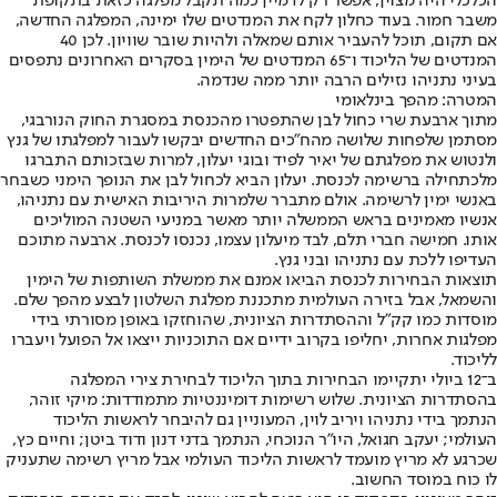
הכלכלי היה מצוין, אפשר רק לדמיין כמה תקבל מפלגה כזאת בתקופת
משבר חמור. בעוד כחלון לקח את המנדטים שלו ימינה, המפלגה החדשה,
אם תקום, תוכל להעביר אותם שמאלה ולהיות שובר שוויון. לכן 40
המנדטים של הליכוד ו־65 המנדטים של הימין בסקרים האחרונים נתפסים
בעיני נתניהו נזילים הרבה יותר ממה שנדמה.
המטרה: מהפך בינלאומי
מתוך ארבעת שרי כחול לבן שהתפטרו מהכנסת במסגרת החוק הנורבגי,
מסתמן שלפחות שלושה מהח"כים החדשים יבקשו לעבור למפלגתו של גנץ
ולנטוש את מפלגתם של יאיר לפיד ובוגי יעלון, למרות שבזכותם התברגו
מלכתחילה ברשימה לכנסת. יעלון הביא לכחול לבן את הנופך הימני כשבחר
באנשי ימין לרשימה. אולם מתברר שלמרות היריבות האישית עם נתניהו,
אנשיו מאמינים בראש הממשלה יותר מאשר במניעי השטנה המוליכים
אותו. חמישה חברי תלם, לבד מיעלון עצמו, נכנסו לכנסת. ארבעה מתוכם
העדיפו ללכת עם נתניהו ובני גנץ.
תוצאות הבחירות לכנסת הביאו אמנם את ממשלת השותפות של הימין
והשמאל, אבל בזירה העולמית מתכננת מפלגת השלטון לבצע מהפך שלם.
מוסדות כמו קק"ל וההסתדרות הציונית, שהוחזקו באופן מסורתי בידי
מפלגות אחרות, יחליפו בקרוב ידיים אם התוכניות ייצאו אל הפועל ויעברו
לליכוד.
ב־12 ביולי יתקיימו הבחירות בתוך הליכוד לבחירת צירי המפלגה
בהסתדרות הציונית. שלוש רשימות דומיננטיות מתמודדות: מיקי זוהר,
הנתמך בידי נתניהו ויריב לוין, המעוניין גם להיבחר לראשות הליכוד
העולמי; יעקב חגואל, היו"ר הנוכחי, הנתמך בדני דנון ודוד ביטן; וחיים כץ,
שכרגע לא מריץ מועמד לראשות הליכוד העולמי אבל מריץ רשימה שתעניק
לו כוח במוסד החשוב.