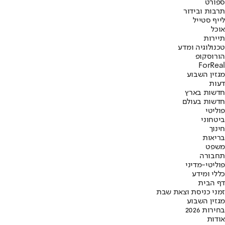
ספורט
תרבות ובידור
לייף סטייל
אוכל
תיירות
טכנולוגיה ומדע
הורוסקופ
ForReal
מגזין השבוע
דעות
חדשות בארץ
חדשות בעולם
פוליטי
ביטחוני
חינוך
בריאות
משפט
תחבורה
פוליטי-מדיני
כללי ומידע
דף הבית
זמני כניסת וצאת שבת
מגזין השבוע
בחירות 2026
אודות