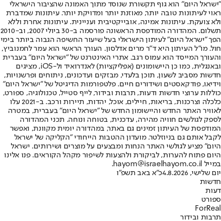
"ישראל היום" הוא גוף תקשורת שנוסד מתוך האמונה שהציבור הישראלי
ראוי לעיתונות טובה יותר, מאוזנת יותר ומדויקת יותר. עיתונות שמדברת
ולא צועקת. עיתונות אמינה, אובייקטיבית ועניינית. עיתונות אחרת וללא
תשלום. המהדורה המודפסת הראשונה פורסמה ב-30 ביולי 2007, וב-2010
הפך "ישראל היום" לעיתון הישראלי בעל שיעור החשיפה הגבוה ביותר בימי
חול. מו"ל העיתון היא ד"ר מרים אדלסון. העורך הראשי הוא עמר לחמנוביץ,
והעורך המייסד הוא עמוס רגב. אתרי האינטרנט של "ישראל היום" בעברית
ובאנגלית, כמו כן היישומונים (אפליקציות) לאנדרואיד ול-iOS, מציגים
חדשות מסביב לשעון, תוכן בלעדי, מבזקים ועדכונים, ניתוחים ופרשנויות,
וידיאו, פודקאסטים ושידורים חיים. פלטפורמות הדיגיטל של "ישראל היום"
כוללות ערוצי חדשות ודעות, תרבות ובידור, לייף סטייל, טכנולוגיה, ספורט,
כלכלה וצרכנות, בריאות, חיילים, אוכל, יהדות, תיירות ורכב. ב-2021 עלו
לאוויר האתר החדש והיישומון החדש של "ישראל היום" בעברית, במטרה
לספק לגולשים חוויה מהירה, עדכנית, בטוחה ונוחה. תכני המהדורה
המודפסת של העיתון זמינים גם באתר, במהדורה יומית מקוונת, ואפשר
לקבל אותם גם בניוזלטר. מועדון ההטבות הייחודי "הקליקה של ישראל
היום" מציע לגולשי האתר הנחות ומבצעים על מוצרים ושירותים. ישראל
היום פתוח להערות, לביקורת ולהצעות לשיפור מקהל הקוראים. פנו אלינו
במייל hayom@israelhayom.co.il.
יום שלישי, 4.8.2026
כ"א באב תשפ"ו
חדשות
דעות
ספורט
ForReal
תרבות ובידור