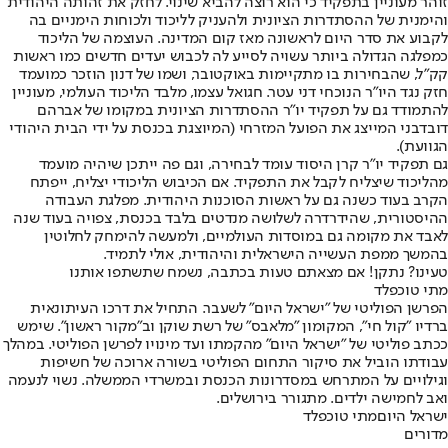
זוהר מעוניין בתפקיד כי הוא רוצה להביא שינוי. לחזק את זהותה היהודית
והימנית של ההסתדרות הציונית ולהעניק לליכוד ולכוחות הימניים בה
לקבוע את סדר היום לראשונה מאז קום המדינה. העוצמה של הליכוד
כמפלגה הגדולה ביותר עשויה לסייע לה לכבוש יעדים חדשים כמו ראשות
קק"ל, שהבחירות בו מתקיימות באוקטובר, ושמו של דנון הוזכר כמועמד
חזק נגד היו"ר הנוכחי דני עטר. חגואל עצמו, מלבד הליכוד העולמי, מעוניין
להתמודד גם על תפקיד יו"ר ההסתדרות הציונית במקומו של אברהם
דובדבני המייצג את הפועל המזרחי (המיוצגת בכנסת על ידי הבית היהודי
הגוועת).
גם תפקיד יו"ר קרן היסוד עומד לבחירה, וגם פה ייתכן שיהיה מועמד
מהליכוד שיצליח לקבל את התפקיד. אם הכיבוש הליכודי יצליח, ייפתח
הקרב בעוד כשנה גם על ראשות הסוכנות היהודית. מפלגת העבודה
ההיסטורית, שהידרדרה לשלושה מנדטים בלבד בכנסת, צפויה בעוד שנה
לאבד את מקומה גם במוסדות העולמיים, ולמעשה להימחק לחלוטין
בהמשך ממפת העשייה הישראלית והיהודית, אולי לתמיד.
טעינו? נתקן! אם מצאתם טעות בכתבה, נשמח שתשתפו אותנו
מתי טוכפלד
הפרשן הפוליטי של "ישראל היום" לשעבר. התחיל את דרכו העיתונאית
ברדיו "קול חי", המקומון "מלאבס" של רשת שוקן וב"מקור ראשון". שימש
ככתב פוליטי של "ישראל היום" מהקמתו ועד מינויו לפרשן הפוליטי. במהלך
עבודתו הוביל את סיקור התחום הפוליטי בשורה ארוכה של חשיפות
וגילויים על המתרחש במסדרונות הכנסת ובמשרדי הממשלה. נשוי לנעמה
ואב לחמישה ילדים. מתגורר בירושלים.
ישראל היום
מתי טוכפלד
מדורים