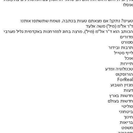
אוסלו
טעינו? נתקן! אם מצאתם טעות בכתבה, נשמח שתשתפו אותנו
ד''ר אל''מ (מיל') משה אלעד
הכותב הוא ד"ר אל"מ (מיל'), מרצה בחוג למזרחנות באקדמית גליל מערבי
מדורים
ספורט
תרבות ובידור
לייף סטייל
אוכל
תיירות
טכנולוגיה ומדע
הורוסקופ
ForReal
מגזין השבוע
דעות
חדשות בארץ
חדשות בעולם
פוליטי
ביטחוני
חינוך
בריאות
משפט