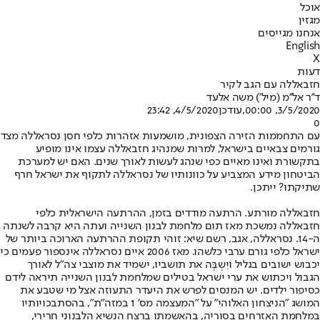
אוכל
מגזין
אנחנו מגייסים
English
X
דעות
חזבאללה עם הגב לקיר
ד''ר אל''מ (מיל') משה אלעד
3/5/2020, 00:00
,עודכן
4/5/2020, 23:42
0
עם התחממות הזירה הצפונית, מושמעות אזהרות כלפי חסן נסראללה מצד
גורמים צבאיים בישראל, למרות שמנהיג חזבאללה עצמו אינו מופיע
בתקשורת ואינו מאיים כפי שנהג לעשות לאורך שנים. האם יש למערכת
הביטחון מידע המצביע על כוונותיו של נסראללה לתקוף את ישראל חרף
שתיקתו? ייתכן.
חזבאללה מורתע. הרתעה מודדים בזמן, ההרתעה הישראלית כלפי
חזבאללה נמשכת מאז תום מלחמת לבנון השנייה ועתה היא קרבה לשנתה
ה-14. נסראללה, אגב, רשם שיא: זוהי תקופת ההרתעה הארוכה ביותר של
ישראל כלפי גורם ערבי כלשהו. מאז 2006 איים נסראללה אינספור פעמים כי
יכבוש ישובים בגליל ויִשְבֶּה את תושביו, ישמיד את מוצבי צה"ל לאורך
הגבול ויכתוש את ערי ישראל בטילים שמלחמת לבנון השנייה תיראה לידם
כסיפור ילדים. יש המנסים לפרש את היעדר התעוזה אצל מי שטבע את
המושג "הניצחון האלוהי" על "המעצמה מס' 1 במזה"ת", בהסתבכויותיו
במלחמת האזרחים בסוריה, בהאשמתו ברצח הנשיא הלבנוני חרירי,