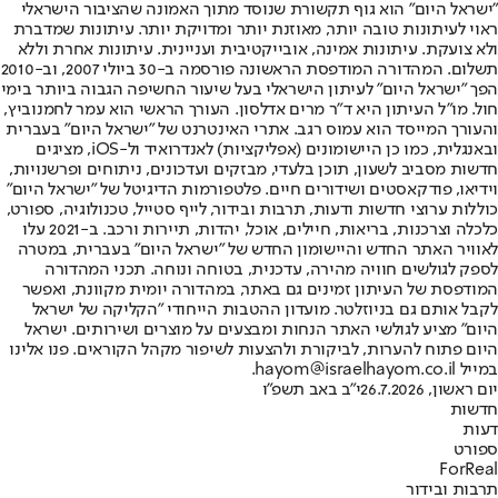
"ישראל היום" הוא גוף תקשורת שנוסד מתוך האמונה שהציבור הישראלי
ראוי לעיתונות טובה יותר, מאוזנת יותר ומדויקת יותר. עיתונות שמדברת
ולא צועקת. עיתונות אמינה, אובייקטיבית ועניינית. עיתונות אחרת וללא
תשלום. המהדורה המודפסת הראשונה פורסמה ב-30 ביולי 2007, וב-2010
הפך "ישראל היום" לעיתון הישראלי בעל שיעור החשיפה הגבוה ביותר בימי
חול. מו"ל העיתון היא ד"ר מרים אדלסון. העורך הראשי הוא עמר לחמנוביץ,
והעורך המייסד הוא עמוס רגב. אתרי האינטרנט של "ישראל היום" בעברית
ובאנגלית, כמו כן היישומונים (אפליקציות) לאנדרואיד ול-iOS, מציגים
חדשות מסביב לשעון, תוכן בלעדי, מבזקים ועדכונים, ניתוחים ופרשנויות,
וידיאו, פודקאסטים ושידורים חיים. פלטפורמות הדיגיטל של "ישראל היום"
כוללות ערוצי חדשות ודעות, תרבות ובידור, לייף סטייל, טכנולוגיה, ספורט,
כלכלה וצרכנות, בריאות, חיילים, אוכל, יהדות, תיירות ורכב. ב-2021 עלו
לאוויר האתר החדש והיישומון החדש של "ישראל היום" בעברית, במטרה
לספק לגולשים חוויה מהירה, עדכנית, בטוחה ונוחה. תכני המהדורה
המודפסת של העיתון זמינים גם באתר, במהדורה יומית מקוונת, ואפשר
לקבל אותם גם בניוזלטר. מועדון ההטבות הייחודי "הקליקה של ישראל
היום" מציע לגולשי האתר הנחות ומבצעים על מוצרים ושירותים. ישראל
היום פתוח להערות, לביקורת ולהצעות לשיפור מקהל הקוראים. פנו אלינו
במייל hayom@israelhayom.co.il.
יום ראשון, 26.7.2026
י"ב באב תשפ"ו
חדשות
דעות
ספורט
ForReal
תרבות ובידור