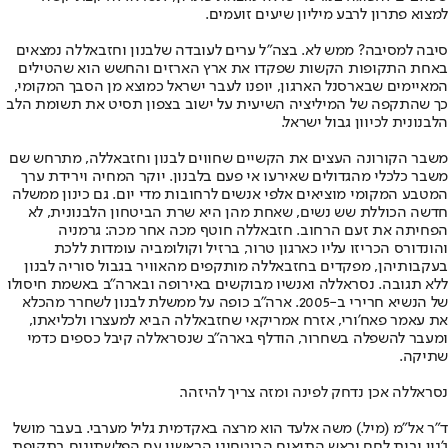
למצוא פתרון לרבע מיליון שיעים זועמים.
סיבה למסיבה? ממש לא. בצה"ל ערים לעובדה שלבנון וחזבאללה נמצאים
באחת התקופות הקשות שפקדו את ארץ הארזים והחשש הוא שהטילים
המאיימים שבארסנל הארגון, יופנו לעבר ישראל כמוצא מן הסבך המקומי,
כך שהתקפה של המיליציה השיעית על ישוב בצפון תסיט את תשומת הלב
הלבנונית לכיוון גבול ישראל.
משבר הקורונה העצים את הקשיים שחווים לבנון וחזבאללה, מתרחש שם
משבר כלכלי מהגדולים שאירעו אי פעם בלבנון. יוקר המחיה וירידת ערך
המטבע המקומי מוציאים אלפי אנשים לרחובות מדי יום. גם כינון ממשלה
חדשה הכוללת שש נשים, שאחת מהן היא שרת הביטחון הלבנונית, לא
הפחיתה את זעם הרחוב. חזבאללה חוטף מכה אחר מכה: גרמניה
והונדורס הכריזו עליו כארגון טרור, ברזיל וקולומביה עומדות ללכת
בעקבותיהן, מפקדים בחזבאללה מותקפים מהאוויר בגבול סוריה לבנון
ללא תגובה. נסראללה ואנשיו מבוקשים באירופה ובארה"ב באשמת חיסולו
של הנשיא חרירי ב-2005. ארה"ב כופה על ממשלת לבנון לשחרר מהכלא
את עאמר פאח'ורי, אזרח אמריקאי שחזבאללה הביא למעצרו ולכליאתו,
ומעבר להשפלה בשחרור, הודלף בארה"ב שנסראללה קיבל כספים כדמי
שתיקה.
נסראללה אכן נדחק לפינה ומזה צריך להיזהר.
ד"ר אל"מ (מיל.) משה אלעד הוא מרצה באקדמית גליל מערבי. בעבר מושל
ג'נין ובית לחם וראש התיאום הביטחוני הראשון עם הפלשתינים בתקופת