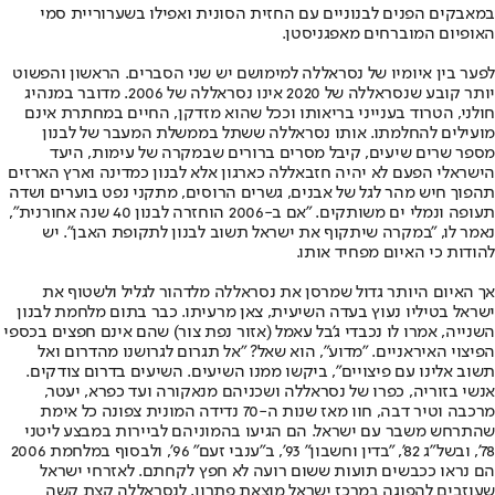
במאבקים הפנים לבנוניים עם החזית הסונית ואפילו בשערוריית סמי
האופיום המוברחים מאפגניסטן.
לפער בין איומיו של נסראללה למימושם יש שני הסברים. הראשון והפשוט
יותר קובע שנסראללה של 2020 אינו נסראללה של 2006. מדובר במנהיג
חולני, הטרוד בענייני בריאותו וככל שהוא מזדקן, החיים במחתרת אינם
מועילים להחלמתו. אותו נסראללה ששתל בממשלת המעבר של לבנון
מספר שרים שיעים, קיבל מסרים ברורים שבמקרה של עימות, היעד
הישראלי הפעם לא יהיה חזבאללה כארגון אלא לבנון כמדינה וארץ הארזים
תהפוך חיש מהר לגל של אבנים, גשרים הרוסים, מתקני נפט בוערים ושדה
תעופה ונמלי ים משותקים. "אם ב-2006 הוחזרה לבנון 40 שנה אחורנית",
נאמר לו, "במקרה שיתקוף את ישראל תשוב לבנון לתקופת האבן". יש
להודות כי האיום מפחיד אותו.
אך האיום היותר גדול שמרסן את נסראללה מלדהור לגליל ולשטוף את
ישראל בטיליו נעוץ בעדה השיעית, צאן מרעיתו. כבר בתום מלחמת לבנון
השנייה, אמרו לו נכבדי ג'בל עאמל (אזור נפת צור) שהם אינם חפצים בכספי
הפיצוי האיראניים. "מדוע", הוא שאל? "אל תגרום לגרושנו מהדרום ואל
תשוב אלינו עם פיצויים", ביקשו ממנו השיעים. השיעים בדרום צודקים.
אנשי בזוריה, כפרו של נסראללה ושכניהם מנאקורה ועד כפרא, יעטר,
מרכבה וטיר דבה, חוו מאז שנות ה-70 נדידה המונית צפונה כל אימת
שהתרחש משבר עם ישראל. הם הגיעו בהמוניהם לביירות במבצע ליטני
78', ובשל"ג 82', "בדין וחשבון" 93', ב"ענבי זעם" 96', ולבסוף במלחמת 2006
הם נראו ככבשים תועות ששום רועה לא חפץ לקחתם. לאזרחי ישראל
שעוזבים להפוגה במרכז ישראל מוצאת פתרון, לנסראללה קצת קשה