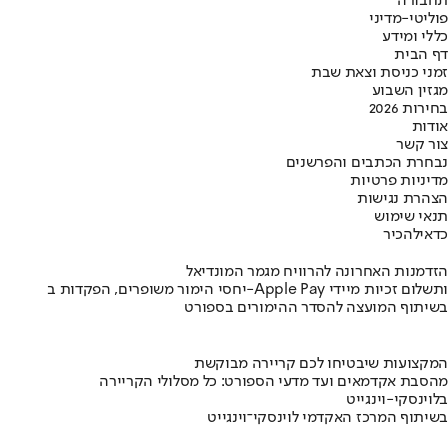
תחבורה
פוליטי-מדיני
כללי ומידע
דף הבית
זמני כניסת וצאת שבת
מגזין השבוע
בחירות 2026
אודות
צור קשר
נבחרת הכתבים והפרשנים
מדיניות פרטיות
הצהרת נגישות
תנאי שימוש
כדאי
להכיר
הזדמנות האחרונה להרוויח מגמר המונדיאל
יחסי הימור משופרים, הפקדות ב-Apple Pay ותשלום זכיות מיידי
בשיתוף המועצה להסדר ההימורים בספורט
המקצועות שיבטיחו לכם קריירה מבוקשת
מהסבת אקדמאים ועד מדעי הספורט: כל מסלולי הקריירה
בלוינסקי-וינגייט
בשיתוף המרכז האקדמי לוינסקי־וינגייט