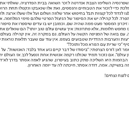
מלכת כדי לזכור את הטבוחים והנספים, ואת אלו שנאבקו ונקטלו תחת הרוע 
 לנדוד לכל קצוות תבל בחיפוש אחר שלווה ושלום ועל אלו שעלו ארצה ולח
רד. לכל קהילה יש את הסיפור של הניצוֹל הפרטי שלהם מימי המלחמה. אי
ח זיכרון המספר מעט ממה שהיה שם, וכמובן יש בו עדים שיספרו את סיפורם
ינו מחפש חלומות, אלא פתרונות: איך עושים עולם טוב יותר? הם שואלים את
, עם בואה של המגיפה הקשה על העולם. גם במקרה זה, אין קהילה בעולם
הרעות והערבות ההדדית שטבועים בעמנו. אין עוד עם שעבר תלאות נוראות 
אני מוסיף "כי שרית עִם הנורא מכל ותוכל!"
מר ז'אן ז'ורס הצרפתי: "ביסודו של דבר קיים גזע אחד בלבד: האנושות". ע
 עולם". אם נזכור תמיד שכולנו רקמה אנושית אחת ונפעל לכך, אז העולם יהי
מפריז כשנלקחה לאושוויץ. מקרון הבהמות היא השליכה פתק כתוב בעיפרון, שהגיע לאמה אסתר
תמה בנשיקה. אמה, דודה אסתר, חיכתה לה עד יומה האחרון.
ם לנצח נצחים!