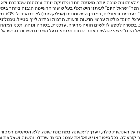
לעיתונות טובה יותר, מאוזנת יותר ומדויקת יותר. עיתונות שמדברת ולא צ
שלום. המהדורה המודפסת הראשונה פורסמה ב-30 ביולי 2007, וב-2010 הפך "ישראל היום" לעיתון הישראלי בעל שי
לחמנוביץ,
ל היום" כוללות ערוצי חדשות ודעות, תרבות ובידור, לייף סטייל, טכנולוגיה
ברית, במטרה לספק לגולשים חוויה מהירה, עדכנית, בטוחה ונוחה. תכני המה
ל היום" מציע לגולשי האתר הנחות ומבצעים על מוצרים ושירותים. ישראל 
ת על האנושות כולה, ייערך לראשונה במתכונת שונה, ללא הטקסים המסורת
קורע לב. בכל סיפור אני שואל את עצמי, הכיצד שרדו?! והשנה נשאל את עצ