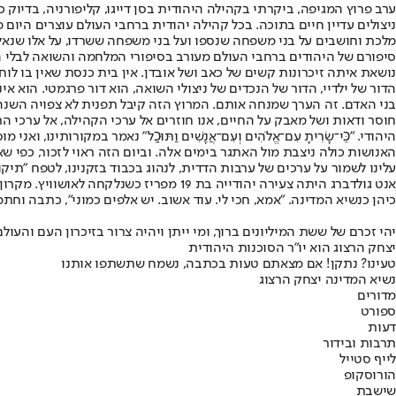
ניצולים עדיין חיים בתוכה. בכל קהילה יהודית ברחבי העולם עוצרים היום 
מלכת וחושבים על בני משפחה שנספו ועל בני משפחה ששרדו, על אלו שנאלצו
סיפורם של היהודים ברחבי העולם מעורב בסיפורי המלחמה והשואה לבלי הפ
נושאת איתה זיכרונות קשים של כאב ושל אובדן. אין בית כנסת שאין בו לו
הדור של ילדיי, הדור של הנכדים של ניצולי השואה, הוא דור פרגמטי. הוא א
בני האדם. זה הערך שמנחה אותם. המרוץ הזה קיבל תפנית לא צפויה השנה
חוסר ודאות ושל מאבק על החיים, אנו חוזרים אל ערכי הקהילה, אל ערכי 
היהודי. "כִּֽי־שָׂרִיתָ עִם־אֱלֹהִים וְעִם־אֲנָשִׁים וַתּוּכָֽל" נאמר במקורותינו, ו
האנושות כולה ניצבת מול האתגר בימים אלה. וביום הזה ראוי לזכור, כפי שא
עלינו לשמור על ערכים של ערבות הדדית, לנהוג בכבוד בזקנינו, לטפח "תיקון
אנט גולדברג היתה צעירה יהודייה בת 19 
כיהן כנשיא המדינה. "אמא, חכי לי. עוד אשוב. יש אלפים כמוני", כתבה וח
יהי זכרם של ששת המיליונים ברוך, ומי ייתן ויהיה צרור בזיכרון העם והעול
יצחק הרצוג הוא יו"ר הסוכנות היהודית
טעינו? נתקן! אם מצאתם טעות בכתבה, נשמח שתשתפו אותנו
נשיא המדינה יצחק הרצוג
מדורים
ספורט
דעות
תרבות ובידור
לייף סטייל
הורוסקופ
שישבת