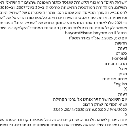
"ישראל היום" הוא גוף תקשורת שנוסד מתוך האמונה שהציבור הישראלי ראוי 
ת
ופרשנויות, וידיאו, פודקאסטים ושידורים חיים. פלטפורמות הדיגיטל של "ישרא
ב-2021 עלו לאוויר האתר החדש והיישומון החדש של "ישראל היום" בע
ואפשר לקבל אותם גם בניוזלטר. מועדון ההטבות הייחודי "הקליקה של ישרא
במייל hayom@israelhayom.co.il.
יום שני, 16.3.2026
כ"ז באדר תשפ"ו
חדשות
דעות
ספורט
ForReal
תרבות ובידור
אוכל
מגזין
אנחנו מגייסים
English
X
דעות
יום השואה שהחזיר אותנו אל ערכי הקהילה
נשיא המדינה יצחק הרצוג
19/4/2020, 00:00
,עודכן
20/4/2020, 22:40
0
יום הזיכרון לשואה ולגבורה, שיתקיים השנה בצל מגיפת הקורונה שמתרגש
אלה ניצבים ניצולי השואה ששרדו את התופת ומשתפים בסיפורים. כל סיפור 