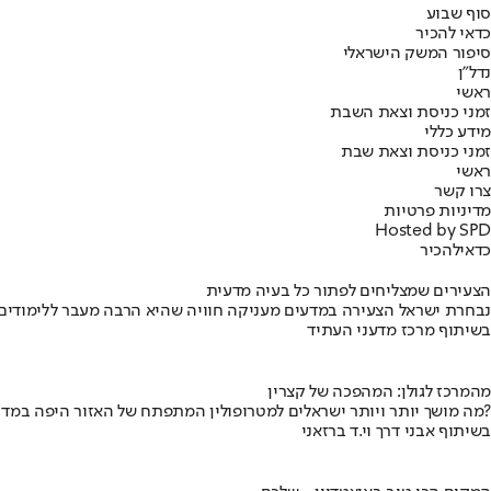
סוף שבוע
כדאי להכיר
סיפור המשק הישראלי
נדל"ן
ראשי
זמני כניסת וצאת השבת
מידע כללי
זמני כניסת וצאת שבת
ראשי
צרו קשר
מדיניות פרטיות
Hosted by SPD
כדאי
להכיר
הצעירים שמצליחים לפתור כל בעיה מדעית
נבחרת ישראל הצעירה במדעים מעניקה חוויה שהיא הרבה מעבר ללימודים
בשיתוף מרכז מדעני העתיד
מהמרכז לגולן: המהפכה של קצרין
מה מושך יותר ויותר ישראלים למטרופולין המתפתח של האזור היפה במדינה?
בשיתוף אבני דרך וי.ד ברזאני