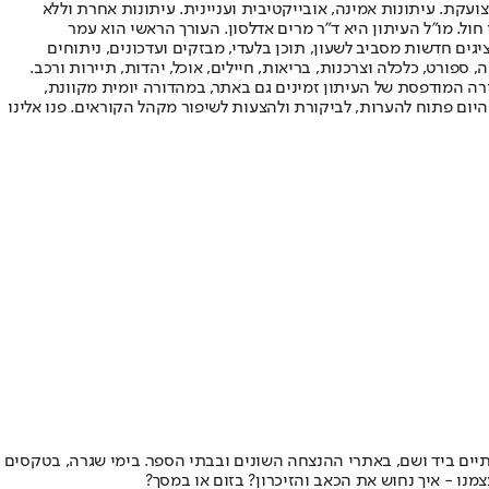
ועקת. עיתונות אמינה, אובייקטיבית ועניינית. עיתונות אחרת וללא
עור החשיפה הגבוה ביותר בימי חול. מו"ל העיתון היא ד"ר מרים אדלסון. העורך הראשי הוא עמר
 והעורך המייסד הוא עמוס רגב. אתרי האינטרנט של "ישראל היום" בעברית ובאנגלית, כמו כן היישומונים (אפליקציות) לאנדרואיד ול-iOS, מציגים חדשות מסביב לשעון, תוכן בלעדי, מבזקים ועדכונים, ניתוחים
, ספורט, כלכלה וצרכנות, בריאות, חיילים, אוכל, יהדות, תיירות ורכב.
דורה המודפסת של העיתון זמינים גם באתר, במהדורה יומית מקוונת,
היום פתוח להערות, לביקורת ולהצעות לשיפור מקהל הקוראים. פנו אלינו
יים ביד ושם, באתרי ההנצחה השונים ובבתי הספר. בימי שגרה, בטקסים
מנו - איך נחוש את הכאב והזיכרון? בזום או במסך?