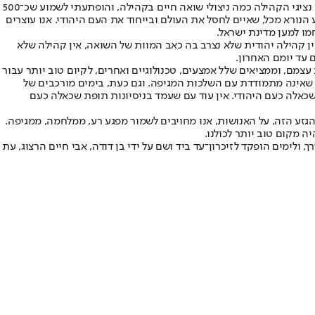
ערב פרוץ המגיפה, ביקרתי בקהילה היהודית בסן דייגו, קליפורניה, בדיוק כשפרנסיה השלימו הצבת אנדרטה לזכר השואה בבית הפדרציה. שאלתי את נציגי הקהילה כמה ניצולי שואה חיים בקהילה, והופתעתי לשמוע שכ־500
הנורא מכל, שאיים לחסל את העולם ובייחוד את העם היהודי. אנו עוצרים
מו למען מדינת ישראל.
ן קהילה יהודית שלא נצרב בה כאב המוות של השואה, אין קהילה שלא
 עד יומם האחרון.
 עצמם, וממציאים שלל אמצעים, טכנולוגיים ואחרים, לקיום טוב יותר עבור
 שאינה מתמודדת עם השלכות המגיפה. וגם כעת, בימים מורכבים של
שכאלה כעם היהודי. אין עוד עם שעמד בניסיונות תופת שכאלה כעם
ל הגזע הזה, על האנושות, אנו מחויבים לשמור מפגע רע, ממלחמה, ממגיפה.
ה מקום טוב יותר לכולנו.
 בדרך לא־דרך, ולימים הופקד לזיכרון־עד ביד ושם על ידי בן דודה, אבי חיים הרצוג, עת