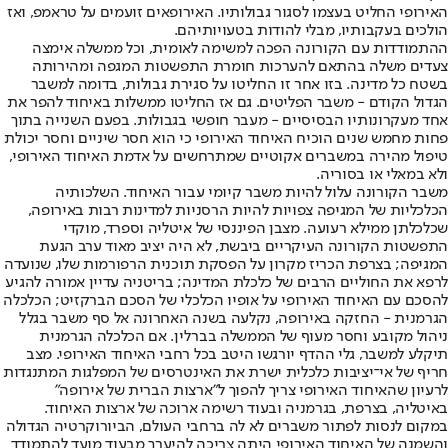
האירופי החליט בעצמו לסגור גבולותיו. האירופאים זועמים על טראמפ, ואז
הולכים בעקבותיו, מבלי להודות בטעויותיהם.
ההתמודדות עם הקורונה הפכה למשימה לאומית, וכל ממשלה אימצה
צעדים משלה בהתאם להערכות חומרת התפשטות המגפה ומהירותה
בשטח כל מדינה. בזו אחר זו החליטו על סגירת גבולות, בדומה למשבר
הגדול הקודם - משבר הפליטים. גם אז החליטו ממשלות באיחוד להפר את
אחד מעקרונותיו הבסיסיים - מעבר חופשי בגבולות. בפעם השנייה בתוך
פחות מחמש שנים הוכיח האיחוד האירופי כי הוא חסר שיניים וחסר יכולת
טיפול מהירה במשברים אקוטיים שמתרחשים על אדמת האיחוד האירופי,
ולא במאלי או בסוריה.
משבר הקורונה עלול להיות משבר קיומי עבור האיחוד. השלכותיה
הכלכליות של המגיפה צפויות להיות הרסניות למדינות רבות באירופה,
שכלכלתן ממילא רעועה. מצבן הפיננסי של איטליה וספרד, מוקדי
התפשטות הקורונה העיקריים ביבשת, לא היה יציב מאוד ערב הגעת
המגיפה; בצרפת הכריז מקרון על הפסקת תוכנית הרפורמות שלו, שנועדה
לרפא את החוליים הרבים של כלכלת המדינה; בריטניה עדיין אמורה להגיע
להסכם עם האיחוד האירופי על אופיו הכלכלי של הסכם הברקזיט; הכלכלה
הגרמנית - החזקה באירופה, נקלעה בשנה האחרונה אל סף משבר בגלל
ניהול מקובע וחסר מעוף של הממשלה בברלין. אם הכלכלה הגרמנית
תיקלע למשבר, גלי ההדף יורגשו היטב בכל רחבי האיחוד האירופי. מצב
חריף של אי־יציבות כלכלית ישרת את האינטרסים של המפלגות המתנגדות
לרעיון שהאיחוד האירופי צריך להפוך ל"ארצות הברית של אירופה"
באיטליה, בצרפת, בגרמניה ובעוד רשימה ארוכה של ארצות האיחוד.
במקום לנסות לפתור משברים לא לה ברחבי העולם, הביורוקרטיה הגדולה
והשמנה של האיחוד האירופי היתה צריכה להיערך מבעוד מועד להתמודד