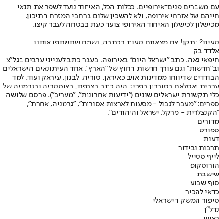
עם משברים פנים־אירופיים. ככלות הכל, האיחוד נועד לשפר את תנאי
חייהם של אזרחי אירופה, ולא להשכין שלום ברחבי המזרח התיכון.
מכישלון לכישלון האיחוד האירופי צועד כעת בבטחה לעבר קיצו.
טעינו? נתקן! אם מצאתם טעות בכתבה, נשמח שתשתפו אותנו
אלדד בק
חיפאי גאה. כתב "ישראל היום" באירופה. בעבר כתב לענייני ערבים בגל"צ
וב"חדשות" וגם עורך חדשות החוץ של "הארץ". אחד העיתונאים הישראלים
הבודדים שדיווחו ממדינות אויב כאיראן, סוריה, לבנון, עיראק ועוד. למד
ערבית ואסלאם בסורבון בפריז. היה כתב בצרפת, באוסטריה ובגרמניה של
כלי תקשורת ישראלים שונים ("ידיעות אחרונות", "מעריב"). פרסם שלושה
ספרים: "מעבר לגבול - מסעות לארצות אסורות", "גרמניה, אחרת",
"הקנצלרית - מרקל, ישראל והיהודים".
מדורים
ספורט
דעות
תרבות ובידור
לייף סטייל
הורוסקופ
שישבת
סוף שבוע
כדאי להכיר
סיפור המשק הישראלי
נדל"ן
ראשי