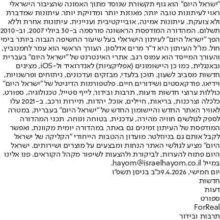
"ישראל היום" הוא גוף תקשורת שנוסד מתוך האמונה שהציבור הישראלי
ראוי לעיתונות טובה יותר, מאוזנת יותר ומדויקת יותר. עיתונות שמדברת
ולא צועקת. עיתונות אמינה, אובייקטיבית ועניינית. עיתונות אחרת וללא
תשלום. המהדורה המודפסת הראשונה פורסמה ב-30 ביולי 2007, וב-2010
הפך "ישראל היום" לעיתון הישראלי בעל שיעור החשיפה הגבוה ביותר בימי
חול. מו"ל העיתון היא ד"ר מרים אדלסון. העורך הראשי הוא עמר לחמנוביץ,
והעורך המייסד הוא עמוס רגב. אתרי האינטרנט של "ישראל היום" בעברית
ובאנגלית, כמו כן היישומונים (אפליקציות) לאנדרואיד ול-iOS, מציגים
חדשות מסביב לשעון, תוכן בלעדי, מבזקים ועדכונים, ניתוחים ופרשנויות,
וידיאו, פודקאסטים ושידורים חיים. פלטפורמות הדיגיטל של "ישראל היום"
כוללות ערוצי חדשות ודעות, תרבות ובידור, לייף סטייל, טכנולוגיה, ספורט,
כלכלה וצרכנות, בריאות, חיילים, אוכל, יהדות, תיירות ורכב. ב-2021 עלו
לאוויר האתר החדש והיישומון החדש של "ישראל היום" בעברית, במטרה
לספק לגולשים חוויה מהירה, עדכנית, בטוחה ונוחה. תכני המהדורה
המודפסת של העיתון זמינים גם באתר, במהדורה יומית מקוונת, ואפשר
לקבל אותם גם בניוזלטר. מועדון ההטבות הייחודי "הקליקה של ישראל
היום" מציע לגולשי האתר הנחות ומבצעים על מוצרים ושירותים. ישראל
היום פתוח להערות, לביקורת ולהצעות לשיפור מקהל הקוראים. פנו אלינו
במייל hayom@israelhayom.co.il.
יום חמישי, 9.4.2026
כ"ב בניסן תשפ"ו
חדשות
דעות
ספורט
ForReal
תרבות ובידור