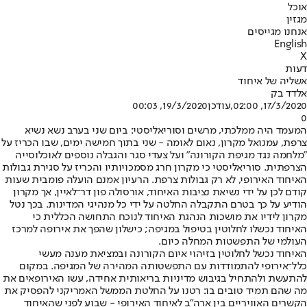
אוכל
מגזין
אנחנו מגייסים
English
X
דעות
אשליה של איחוד
אלדד בק
17/3/2020, 02:00
,עודכן
19/3/2020, 00:03
0
המעמד היה ממלכתי, מרשים וסוריאליסטי: ביום שני בערב נשא נשיא
צרפת, עמנואל מקרון, נאום לאומה - שני בתוך חמישה ימים, שבו הכריז על
"מלחמה נגד מגיפת הקורונה" ועל צעדי סגר והגבלה נוספים לאוכלוסייה
הצרפתית. סוריאליסטי כי מקרון חרג מסמכויותיו והכריז על סגירת גבולות
האיחוד האירופי, לא רק גבולות צרפת. הרעיון אמנם הועלה פומבית שעות
קודם לכן על ידי נשיאת נציבות האיחוד, אורסולה פון דר־לאיין, אך מקרון
הודיע על כך בטרם התקבלה החלטה על ידי כל מנהיגי המדינות. בכך נטל
מקרון לידיו את מושכות הנהגת האיחוד לנוכח התחושה הכללית כי
האיחוד נכשלו לחלוטין בטיפול במגיפה; כישלון שהפך את אירופה למרכז
העולמי של התפשטות המחלה כיום.
האיחוד נכשל לחלוטין בזיהוי איום הקורונה ובמציאת מענה מעשי
כלל־אירופי להתמודדות עם התפשטותה המהירה של המגיפה. במקום
להתעשת ולהתחיל בגיבוש מדיניות בריאותית אחידה, עשו האירופאים את
מה שהם תמיד טובים בו: רטנו על החלטת הממשל האמריקני להפסיק את
הקשרים האוויריים בין ארה"ב לאיחוד האירופי - שבוע לפני שהאיחוד