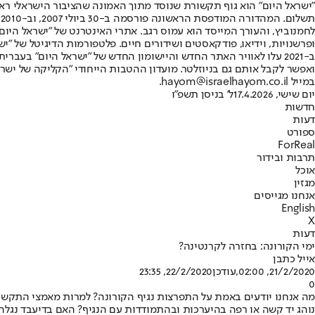
"ישראל היום" הוא גוף תקשורת שנוסד מתוך האמונה שהציבור הישראלי ראוי 
ת
ופרשנויות, וידיאו, פודקאסטים ושידורים חיים. פלטפורמות הדיגיטל של "ישרא
ב-2021 עלו לאוויר האתר החדש והיישומון החדש של "ישראל היום" בע
ואפשר לקבל אותם גם בניוזלטר. מועדון ההטבות הייחודי "הקליקה של ישרא
במייל hayom@israelhayom.co.il.
יום שישי, 17.4.2026
ל' בניסן תשפ"ו
חדשות
דעות
ספורט
ForReal
תרבות ובידור
אוכל
מגזין
אנחנו מגייסים
English
X
דעות
ימי הקורונה: בחזרה לקרנטינה?
אייל כתבן
21/2/2020, 02:00
,עודכן
22/2/2020, 23:35
0
מה אנחנו יודעים באמת על התפרצות נגיף הקורונה? למרות מאמצי התקשור
נוהג יד קשה או רפה בהיערכות ובהתמודדות עם הנגיף? האם בדיעבד נגלה