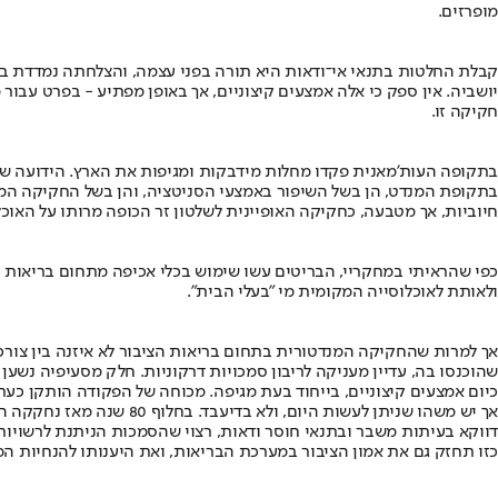
מופרזים.
קבלת החלטות בתנאי אי־ודאות היא תורה בפני עצמה, והצלחתה נמדדת בדר
יושביה. אין ספק כי אלה אמצעים קיצוניים, אך באופן מפתיע - בפרט עבו
חקיקה זו.
בתקופה העות'מאנית פקדו מחלות מידבקות ומגיפות את הארץ. הידועה שב
בתקופת המנדט, הן בשל השיפור באמצעי הסניטציה, והן בשל החקיקה המנ
חיוביות, אך מטבעה, כחקיקה האופיינית לשלטון זר הכופה מרותו על האוכ
כפי שהראיתי במחקריי, הבריטים עשו שימוש בכלי אכיפה מתחום בריאות הצ
ולאותת לאוכלוסייה המקומית מי "בעלי הבית".
שהוכנסו בה, עדיין מעניקה לריבון סמכויות דרקוניות. חלק מסעיפיה נשע
כיום אמצעים קיצוניים, בייחוד בעת מגיפה. מכוחה של הפקודה הותקן כעת צו בריאות העם (נגיף הקורונה
אך יש משהו שניתן לעשות 
דווקא בעיתות משבר ובתנאי חוסר ודאות, רצוי שהסמכות הניתנת לרשויות ת
כזו תחזק גם את אמון הציבור במערכת הבריאות, ואת היענותו להנחיות ה