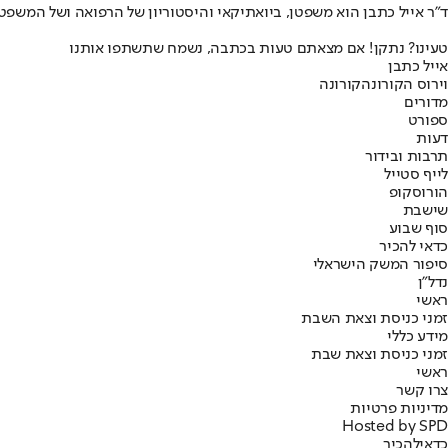
ד"ר אייל כתבן הוא משפטן, ביואתיקאי והיסטוריון של הרפואה ושל המשפ
טעינו? נתקן! אם מצאתם טעות בכתבה, נשמח שתשתפו אותנו
אייל כתבן
וירוס הקורונה
קורונה
מדורים
ספורט
דעות
תרבות ובידור
לייף סטייל
הורוסקופ
שישבת
סוף שבוע
כדאי להכיר
סיפור המשק הישראלי
נדל"ן
ראשי
זמני כניסת וצאת השבת
מידע כללי
זמני כניסת וצאת שבת
ראשי
צרו קשר
מדיניות פרטיות
Hosted by SPD
כדאי
להכיר