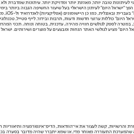
לעיתונות טובה יותר, מאוזנת יותר ומדויקת יותר. עיתונות שמדברת ולא צ
שלום. המהדורה המודפסת הראשונה פורסמה ב-30 ביולי 2007, וב-2010 הפך "ישראל היום" לעיתון הישראלי בעל שי
לחמנוביץ,
ל היום" כוללות ערוצי חדשות ודעות, תרבות ובידור, לייף סטייל, טכנולוגיה
ברית, במטרה לספק לגולשים חוויה מהירה, עדכנית, בטוחה ונוחה. תכני המה
ל היום" מציע לגולשי האתר הנחות ומבצעים על מוצרים ושירותים. ישראל 
ת והרשויות, קשה לעצור את אי־הוודאות, הדיס־אינפורמציה ותיאוריות ה
 שהמערכת התעוררה מאוחר מדי, או שמא יתברר שהיה מדובר בסערה בכוס ת