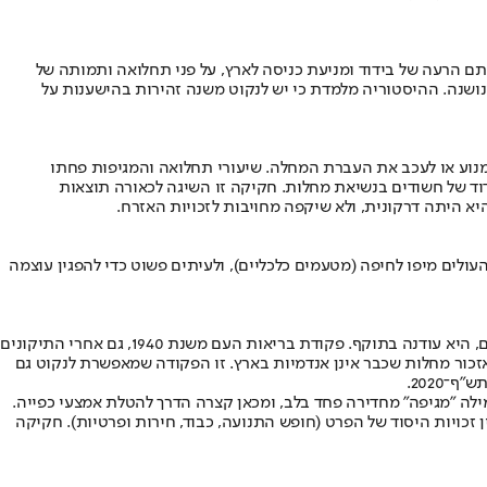
ם הרעה של בידוד ומניעת כניסה לארץ, על פני תחלואה ותמותה של
נושנה. ההיסטוריה מלמדת כי יש לנקוט משנה זהירות בהישענות על
מנוע או לעכב את העברת המחלה. שיעורי תחלואה והמגיפות פחתו
וד של חשודים בנשיאת מחלות. חקיקה זו השיגה לכאורה תוצאות
יא היתה דרקונית, ולא שיקפה מחויבות לזכויות האזרח.
ולים מיפו לחיפה (מטעמים כלכליים), ולעיתים פשוט כדי להפגין עוצמה
אך למרות שהחקיקה המנדטורית בתחום בריאות הציבור לא איזנה בין צורכי בריאות הציבור ובין זכויות האדם, וחרף העובדה שהיא נוצלה לצרכים זרים, היא עודנה בתוקף. פקודת בריאות העם משנת 1940, גם אחרי התיקונים
 אזכור מחלות שכבר אינן אנדמיות בארץ. זו הפקודה שמאפשרת לנקוט גם
דע הרפואי העכשווי. המילה "מגיפה" מחדירה פחד בלב, ומכאן קצרה הדרך להטלת אמצעי כפייה.
 זכויות היסוד של הפרט (חופש התנועה, כבוד, חירות ופרטיות). חקיקה