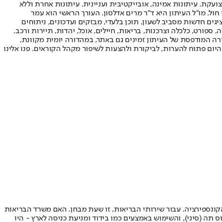
ועקת. עיתונות אמינה, אובייקטיבית ועניינית. עיתונות אחרת וללא
עור החשיפה הגבוה ביותר בימי חול. מו"ל העיתון היא ד"ר מרים אדלסון. העורך הראשי הוא עמר
 והעורך המייסד הוא עמוס רגב. אתרי האינטרנט של "ישראל היום" בעברית ובאנגלית, כמו כן היישומונים (אפליקציות) לאנדרואיד ול-iOS, מציגים חדשות מסביב לשעון, תוכן בלעדי, מבזקים ועדכונים, ניתוחים
, ספורט, כלכלה וצרכנות, בריאות, חיילים, אוכל, יהדות, תיירות ורכב.
דורה המודפסת של העיתון זמינים גם באתר, במהדורה יומית מקוונת,
היום פתוח להערות, לביקורת ולהצעות לשיפור מקהל הקוראים. פנו אלינו
קונספירציה. עבור שירותי הבריאות, זו שעת מבחן. האם משרד הבריאות
ה (סיני), והשימוש באמצעים כמו בידוד ומניעת כניסה לארץ - היו