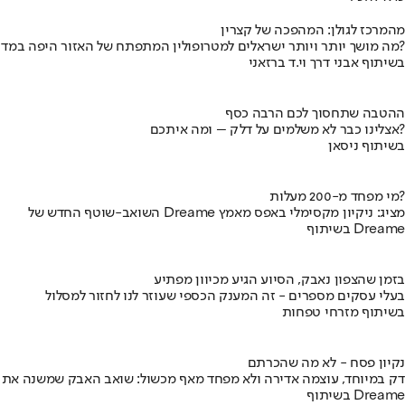
מהמרכז לגולן: המהפכה של קצרין
מה מושך יותר ויותר ישראלים למטרופולין המתפתח של האזור היפה במדינה?
בשיתוף אבני דרך וי.ד ברזאני
ההטבה שתחסוך לכם הרבה כסף
אצלינו כבר לא משלמים על דלק – ומה איתכם?
בשיתוף ניסאן
מי מפחד מ-200 מעלות?
השואב-שוטף החדש של Dreame מציג: ניקיון מקסימלי באפס מאמץ
בשיתוף Dreame
בזמן שהצפון נאבק, הסיוע הגיע מכיוון מפתיע
בעלי עסקים מספרים - זה המענק הכספי שעוזר לנו לחזור למסלול
בשיתוף מזרחי טפחות
נקיון פסח - לא מה שהכרתם
דק במיוחד, עוצמה אדירה ולא מפחד מאף מכשול: שואב האבק שמשנה את
בשיתוף Dreame