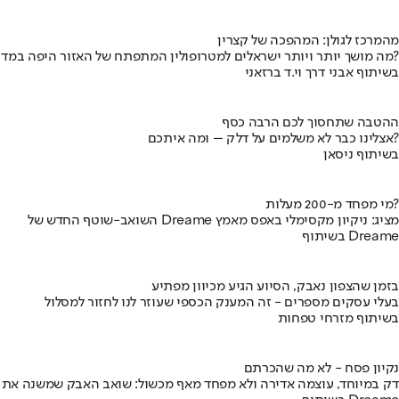
מהמרכז לגולן: המהפכה של קצרין
מה מושך יותר ויותר ישראלים למטרופולין המתפתח של האזור היפה במדינה?
בשיתוף אבני דרך וי.ד ברזאני
ההטבה שתחסוך לכם הרבה כסף
אצלינו כבר לא משלמים על דלק – ומה איתכם?
בשיתוף ניסאן
מי מפחד מ-200 מעלות?
השואב-שוטף החדש של Dreame מציג: ניקיון מקסימלי באפס מאמץ
בשיתוף Dreame
בזמן שהצפון נאבק, הסיוע הגיע מכיוון מפתיע
בעלי עסקים מספרים - זה המענק הכספי שעוזר לנו לחזור למסלול
בשיתוף מזרחי טפחות
נקיון פסח - לא מה שהכרתם
דק במיוחד, עוצמה אדירה ולא מפחד מאף מכשול: שואב האבק שמשנה את