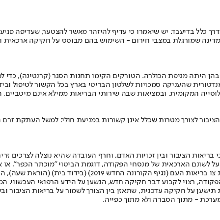
ך כלל בדיעבד. יש שיאמרו כי עדיף להיזהר מאשר להצטער, שעדיפה פגיעת
ר מדינה שמורגלת במצבי חירום - השימוש בהם מבוסס על חקיקה ארכאית ו
הן היתה מגיפת הכולרה. הטורקים הקימו תחנות הסגר (קרנטינה), כדי ל
דטורית שהעניקה סמכויות לשלטון הבריטי בארץ בכל הקשור לטיפול וביד
לוסייה המקומית, ובמציאות שבה שירותי הבריאות ממילא אינם מיטביים, ה
יבור לצורך מטרות שכלל אינן קשורות במניעת חולי: למשל העתקת זרם הע
ן על לשונם הארכאית של מנסחי הפקודה, דוגמת הביטוי "מוכתר הכפר", או
 החדש 2019) (בידוד בית) (הוראת שעה), התש"ף־2020.
היום, ולא בדיעבד. בחלוף 80 שנה מאז נחקקה הפקודה, רצוי לקבוע דבר חקיקה חדש, הנשען על הי
ישען על חקיקה עדכנית, שתאזן בין הצורך לשמור על בריאות הציבור ובין
מערכת - מתוך הסברה ולא מתוך כפייה.