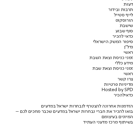
דעות
תרבות ובידור
לייף סטייל
הורוסקופ
שישבת
סוף שבוע
כדאי להכיר
סיפור המשק הישראלי
נדל"ן
ראשי
זמני כניסת וצאת השבת
מידע כללי
זמני כניסת וצאת שבת
ראשי
צרו קשר
מדיניות פרטיות
Hosted by SPD
כדאי
להכיר
הזדמנות אחרונה להצטרף לנבחרות ישראל במדעים
בואו להכיר את חברי נבחרות ישראל במדעים שכבר מחכים לכם –
המיונים בעיצומם
בשיתוף מרכז מדעני העתיד