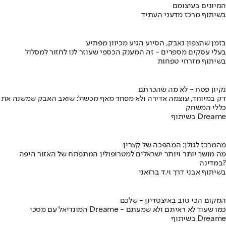
המיונים בעיצומם
בשיתוף מרכז מדעני העתיד
בזמן שהצפון נאבק, הסיוע הגיע מכיוון מפתיע
בעלי עסקים מספרים - זה המענק הכספי שעוזר לנו לחזור למסלול
בשיתוף מזרחי טפחות
נקיון פסח - לא מה שהכרתם
דק במיוחד, עוצמה אדירה ולא מפחד מאף מכשול: שואב האבק שמשנה את
כללי המשחק
בשיתוף Dreame
מהמרכז לגולן: המהפכה של קצרין
מה מושך יותר ויותר ישראלים למטרופולין המתפתח של האזור היפה
במדינה?
בשיתוף אבני דרך וי.ד ברזאני
המקום הכי טוב באיצטדיון - שלכם
המונדיאל עם מסכי Dreame - כמו שעוד לא ראיתם ולא שמעתם
בשיתוף Dreame