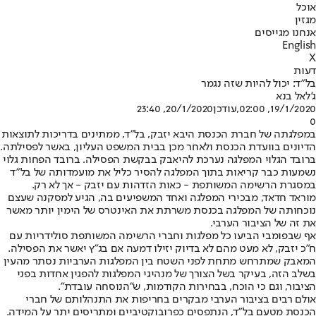
אוכל
מגזין
אנחנו מגייסים
English
X
דעות
בל"ד: יכול להיות שזה נגמר
ג'לאל בנא
19/1/2020, 02:00
,עודכן
20/1/2020, 23:40
0
במפלגתה של חברת הכנסת היבא יזבק, בל"ד, ממתינים בדריכות לתוצאות
הדיונים בוועדת הכנסת ולאחר מכן בבית המשפט העליון, באשר לפסילתה.
ברובד הגלוי המפלגה נערכת להיאבק בבקשת הפסילה. ברובד הפחות גלוי
נשמעות כבר קריאות בתוך המפלגה להסיר כליל את מועמדותה של בל"ד
במסגרת הרשימה המשותפת - כאות הזדהות עם יזבק - אך לא רק.
מוראד חדאד, מבכירי המפלגה ואחד המשפיעים בה, הגיע למסקנה שעצם
נוכחותה של המפלגה בכנסת משרתת את האינטרס של הימין יותר מאשר
את זה של הציבור הערבי.
אף שבפומבי הביעו כל מפלגות וחברי הרשימה המשותפת סולידריות עם
ח"כ יזבק, לא מעט מהם לא בדיוק יזילו דמעה אם בג"ץ יאשר את הפסילה.
המאבק שמתרחש מתחת לפני השטח בין המפלגות הערביות נסתר מהעין
בשלב הזה, בעיקר בשל הצורך של מנהיגי המפלגות להפגין אחדות בפני
הציבור, וגם כי הוכח, בבחירות הקודמות, ש"הנוסחה עובדת".
אולם רבים בציבור הערבי מבקרים בחריפות את התנהלותם של חברי
הכנסת מטעם בל"ד, הנתפסים כפרובוקטיביים ומתריסים יתר על המידה.