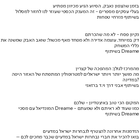
בזמן שהצפון נאבק, הסיוע הגיע מכיוון מפתיע
בעלי עסקים מספרים - זה המענק הכספי שעוזר לנו לחזור למסלול
בשיתוף מזרחי טפחות
נקיון פסח - לא מה שהכרתם
דק במיוחד, עוצמה אדירה ולא מפחד מאף מכשול: שואב האבק שמשנה את
כללי המשחק
בשיתוף Dreame
מהמרכז לגולן: המהפכה של קצרין
מה מושך יותר ויותר ישראלים למטרופולין המתפתח של האזור היפה
במדינה?
בשיתוף אבני דרך וי.ד ברזאני
המקום הכי טוב באיצטדיון - שלכם
המונדיאל עם מסכי Dreame - כמו שעוד לא ראיתם ולא שמעתם
בשיתוף Dreame
הזדמנות אחרונה להצטרף לנבחרות ישראל במדעים
בואו להכיר את חברי נבחרות ישראל במדעים שכבר מחכים לכם –