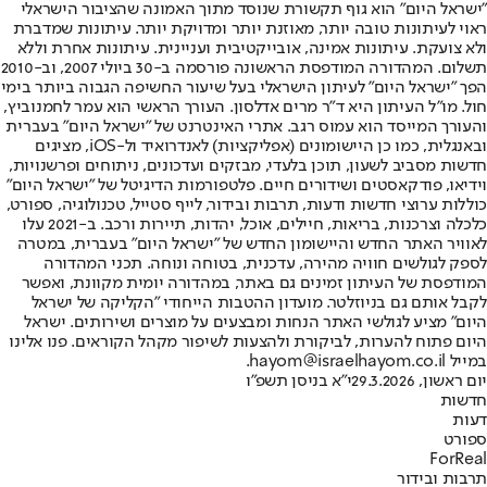
"ישראל היום" הוא גוף תקשורת שנוסד מתוך האמונה שהציבור הישראלי
ראוי לעיתונות טובה יותר, מאוזנת יותר ומדויקת יותר. עיתונות שמדברת
ולא צועקת. עיתונות אמינה, אובייקטיבית ועניינית. עיתונות אחרת וללא
תשלום. המהדורה המודפסת הראשונה פורסמה ב-30 ביולי 2007, וב-2010
הפך "ישראל היום" לעיתון הישראלי בעל שיעור החשיפה הגבוה ביותר בימי
חול. מו"ל העיתון היא ד"ר מרים אדלסון. העורך הראשי הוא עמר לחמנוביץ,
והעורך המייסד הוא עמוס רגב. אתרי האינטרנט של "ישראל היום" בעברית
ובאנגלית, כמו כן היישומונים (אפליקציות) לאנדרואיד ול-iOS, מציגים
חדשות מסביב לשעון, תוכן בלעדי, מבזקים ועדכונים, ניתוחים ופרשנויות,
וידיאו, פודקאסטים ושידורים חיים. פלטפורמות הדיגיטל של "ישראל היום"
כוללות ערוצי חדשות ודעות, תרבות ובידור, לייף סטייל, טכנולוגיה, ספורט,
כלכלה וצרכנות, בריאות, חיילים, אוכל, יהדות, תיירות ורכב. ב-2021 עלו
לאוויר האתר החדש והיישומון החדש של "ישראל היום" בעברית, במטרה
לספק לגולשים חוויה מהירה, עדכנית, בטוחה ונוחה. תכני המהדורה
המודפסת של העיתון זמינים גם באתר, במהדורה יומית מקוונת, ואפשר
לקבל אותם גם בניוזלטר. מועדון ההטבות הייחודי "הקליקה של ישראל
היום" מציע לגולשי האתר הנחות ומבצעים על מוצרים ושירותים. ישראל
היום פתוח להערות, לביקורת ולהצעות לשיפור מקהל הקוראים. פנו אלינו
במייל hayom@israelhayom.co.il.
יום ראשון, 29.3.2026
י"א בניסן תשפ"ו
חדשות
דעות
ספורט
ForReal
תרבות ובידור