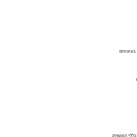
 בעיצומם
 כללי המשחק