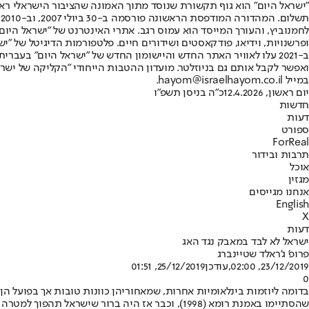
"ישראל היום" הוא גוף תקשורת שנוסד מתוך האמונה שהציבור הישראלי ראוי 
ת
ופרשנויות, וידיאו, פודקאסטים ושידורים חיים. פלטפורמות הדיגיטל של "ישרא
ב-2021 עלו לאוויר האתר החדש והיישומון החדש של "ישראל היום" בע
ואפשר לקבל אותם גם בניוזלטר. מועדון ההטבות הייחודי "הקליקה של ישרא
במייל hayom@israelhayom.co.il.
יום ראשון, 12.4.2026
כ"ה בניסן תשפ"ו
חדשות
דעות
ספורט
ForReal
תרבות ובידור
אוכל
מגזין
אנחנו מגייסים
English
X
דעות
ישראל לא לבד במאבק נגד האג
פרופ' ג'ראלד שטיינברג
23/12/2019, 02:00
,עודכן
25/12/2019, 01:51
0
בדומה ליוזמות בינלאומיות אחרות, שמאחוריהן כוונות טובות אך בפועל הן
שהסתיימו באמנת רומא (1998), וכבר אז היה ברור שישראל תהפוך למטרה העיקרית של מדינות ערב ושל קבוצות אנטי־ישראליות הטוענות לקידום החוק ההומניטרי הבינלאומי.