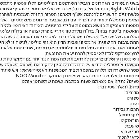
Rights Watch, בניהולו של קן רות', אנטי־ישראלי אובססיבי שה
פלשתיניים הקשורים להנהגת אש"ף ולארגון הטרור החזית העממית לשחרור
הואשמה ב"טבח בג'נין", בדו"ח גולדסטון אחרי עופרת יצוקה או בדו"ח על א
המלחמה של ישראל". ממשלת ישראל הבינה לאט מדי את האיום. הגישה ההגנ
ההתערבות החיצונית. אך מכיוון שבית הדין הוא גוף פוליטי, לגישה זו לא הי
לעומת זאת, אסטרטגיה פוליטית ודיפלומטית אגרסיבית, שמבוססת על איום 
לחץ אמריקני לבדו לא יספיק להרתיע את התובעת.
וושינגטון וירושלים צריכות להרחיב את מתקפת הנגד יחד עם דמוקרטיות נו
ממשלת אוסטרליה הודיע על התנגדות לניסיון לחקור את ישראל. השאלה שנ
מסר שהישרדותו תלויה בהפסקת ציד המכשפות האנטי־ישראלי, ויש שיגידו 
פרופסור ג'ראלד שטיינברג הוא נשיא מכון המחקר NGO Monitor
טעינו? נתקן! אם מצאתם טעות בכתבה, נשמח שתשתפו אותנו
פרופ' ג'ראלד שטיינברג
מדורים
ספורט
דעות
תרבות ובידור
לייף סטייל
הורוסקופ
שישבת
סוף שבוע
כדאי להכיר