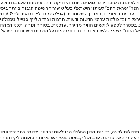
לעיתונות טובה יותר, מאוזנת יותר ומדויקת יותר. עיתונות שמדברת ולא צ
שלום. המהדורה המודפסת הראשונה פורסמה ב-30 ביולי 2007, וב-2010 הפך "ישראל היום" לעיתון הישראלי בעל שי
לחמנוביץ,
ל היום" כוללות ערוצי חדשות ודעות, תרבות ובידור, לייף סטייל, טכנולוגיה
ברית, במטרה לספק לגולשים חוויה מהירה, עדכנית, בטוחה ונוחה. תכני המה
ל היום" מציע לגולשי האתר הנחות ומבצעים על מוצרים ושירותים. ישראל 
 מנוצלות לרעה, כך בית הדין הפלילי הבינלאומי בהאג. מדובר במסגרת פול