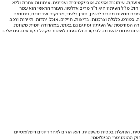
ועקת. עיתונות אמינה, אובייקטיבית ועניינית. עיתונות אחרת וללא
עור החשיפה הגבוה ביותר בימי חול. מו"ל העיתון היא ד"ר מרים אדלסון. העורך הראשי הוא עמר
 והעורך המייסד הוא עמוס רגב. אתרי האינטרנט של "ישראל היום" בעברית ובאנגלית, כמו כן היישומונים (אפליקציות) לאנדרואיד ול-iOS, מציגים חדשות מסביב לשעון, תוכן בלעדי, מבזקים ועדכונים, ניתוחים
, ספורט, כלכלה וצרכנות, בריאות, חיילים, אוכל, יהדות, תיירות ורכב.
דורה המודפסת של העיתון זמינים גם באתר, במהדורה יומית מקוונת,
היום פתוח להערות, לביקורת ולהצעות לשיפור מקהל הקוראים. פנו אלינו
יטית, הפועלת בכסות משפטית. הוא הוקם לאחר דיונים דיפלומטיים