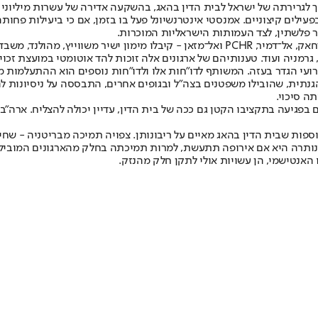
קיף עצמו בפעילים קיצוניים. אמנסטי אינטרנשיונל פעל בו בזמן, אם כי ביעילו
 פלשתין, לצד העמותות הישראליות המוכרות.
המימון מממשלות אירופה הכרחי עבורם. ארבעה ארגונים פלשתיניים - אל־חאק, אל־דמיר, PCHR 
ירועי הגדר בעזה. המשותף לדו"חות אלו ולדו"חות נוספים הוא ההתעלמות מ
תית, שהובילו משפטנים בצה"ל ובגופים אחרים, התבססה על ניסיונות לה
תה סיכוי.
בפגיעה בתקציבו הקטן גם ככה של בית הדין, עדיין יכולה להצליח. ארה"ב
ספות שבית הדין בהאג מאיים על ריבונותן. צפויה תמיכה מבריטניה - שחי
ותרה היא אם אירופה תתעשת, למרות תמיכתה בחלק מהארגונים המובילים א
האנטישמי, הן עשויות אולי לתקן חלק מהנזק.