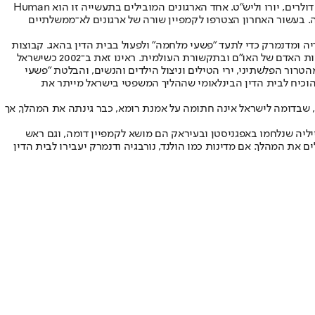
בשני העשורים האחרונים הובילו השחקנים הפוליטיים הללו קמפיין מתמשך לגרירתה של ישראל לבית הדין בהאג, בהשקעה אדירה של עשרות מיליוני דולרים, יורו וליש"ט. אחד הארגונים המובילים בתעשייה זו הוא Human
ת פחותה. בעשור האחרון הצטרפו לקמפיין שורה של ארגונים לא־ממשלתיים
ואל־מזאן - קיבלו מימון ישיר משווייץ, מהולנד, משבדיה ומדנמרק כדי לתעד "פשעי מלחמה" ולפעול בבית הדין בהאג. קבוצות
נוספות העוסקות בנושא ממומנות על ידי בריטניה, האיחוד האירופי, בלגיה, גרמניה ועוד. טענותיהם של ארגונים אלה זוכות להד אוטומטי במועצת זכויות האדם של האו"ם ובתקשורת העולמית. ראינו זאת ב־2002 כשישראל
הטרור הפלשתיני, ירי הטילים וניצול הילדים והנשים, והבלטת "פשעי
וכיח לבית הדין הבינלאומי שההליך המשפטי בישראל מייתר את
, שבדומה לישראל אינה חתומה על אמנת רומא, כבר גינתה את המהלך, אך
יליה שנלחמו באפגניסטן ובעיראק הם מושא לקמפיין דומה, וגם ראש
ת המהלך. אם מדינות כמו הולנד, נורבגיה ודנמרק יעבירו לבית הדין