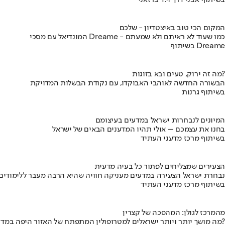
בשיתוף אבני דרך וי.ד ברזאני
המקום הכי טוב באיצטדיון - שלכם
המונדיאל עם מסכי Dreame - כמו שעוד לא ראיתם ולא שמעתם
בשיתוף Dreame
מה זה ירוק, טעים ובא בזוגות?
הבשורה החדשה לאוהבי האבוקדו, עם נקודת הבשלות המדויקת
בשיתוף גרנות
המיונים לנבחרות ישראל במדעים בעיצומם
בחנו את עצמכם – אולי תהיו המדענים הבאים של ישראל
בשיתוף מרכז מדעני העתיד
הצעירים שמצליחים לפתור כל בעיה מדעית
נבחרת ישראל הצעירה במדעים מעניקה חוויה שהיא הרבה מעבר ללימודים
בשיתוף מרכז מדעני העתיד
מהמרכז לגולן: המהפכה של קצרין
מה מושך יותר ויותר ישראלים למטרופולין המתפתח של האזור היפה במדינה?