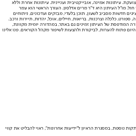
ועקת. עיתונות אמינה, אובייקטיבית ועניינית. עיתונות אחרת וללא
עור החשיפה הגבוה ביותר בימי חול. מו"ל העיתון היא ד"ר מרים אדלסון. העורך הראשי הוא עמר
 והעורך המייסד הוא עמוס רגב. אתרי האינטרנט של "ישראל היום" בעברית ובאנגלית, כמו כן היישומונים (אפליקציות) לאנדרואיד ול-iOS, מציגים חדשות מסביב לשעון, תוכן בלעדי, מבזקים ועדכונים, ניתוחים
, ספורט, כלכלה וצרכנות, בריאות, חיילים, אוכל, יהדות, תיירות ורכב.
דורה המודפסת של העיתון זמינים גם באתר, במהדורה יומית מקוונת,
היום פתוח להערות, לביקורת ולהצעות לשיפור מקהל הקוראים. פנו אלינו
ת נוספת, במסגרת הראיון ל"ידיעות אחרונות", ראוי להבליט את קווי