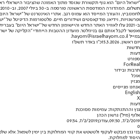
"ישראל היום" הוא גוף תקשורת שנוסד מתוך האמונה שהציבור הישראלי ראוי 
ת
ופרשנויות, וידיאו, פודקאסטים ושידורים חיים. פלטפורמות הדיגיטל של "ישרא
ב-2021 עלו לאוויר האתר החדש והיישומון החדש של "ישראל היום" בע
ואפשר לקבל אותם גם בניוזלטר. מועדון ההטבות הייחודי "הקליקה של ישרא
במייל hayom@israelhayom.co.il.
יום ראשון, 15.3.2026
כ"ו באדר תשפ"ו
חדשות
דעות
ספורט
ForReal
תרבות ובידור
אוכל
מגזין
אנחנו מגייסים
English
X
דעות
גנץ וההתנתקות: עמימות מסוכנת
אלוף (מיל') גרשון הכהן
7/2/2019, 09:50
,עודכן
7/2/2019, 09:54
0
בני גנץ מבקש לעקוף ולטשטש את קווי המחלוקת בין ימין לשמאל. אלא של
היסוד למחלוקת.