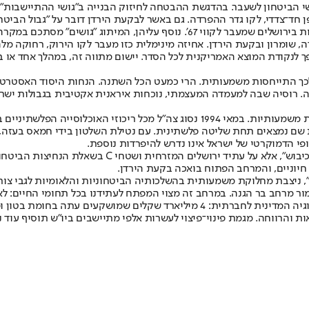
י הביטחון לשעבר. בהדגשת ההבטחה לחיזוק הבנייה ב"גושי ההתיישבות" ה
־צדדי, לקו גדר ההפרדה. גם באשר לבקעת הירדן דובר על "גבול הביטחו
במושג "גושי ההתיישבות" נכללות בשיח הבינלאומי גם כל השכונות היהודיות בירושלים
 מדובר על לא יותר מ־8-6 אחוזים משטחי יהודה, שומרון ובקעת הירדן. אחיזה מינימלית כזו מעבר
כך התייחסות משמעותית. הרי כמעט הכל השתנה. הנחות היסוד האסטרטגיות
 רוסיה שבה למעמדה המעצמתי, נוכחות איראנית אקטיבית בגבולות ישראל
- ויותר מ־90% מהאוכלוסייה הפלשתינית שם נמצאים תחת שליטה פלשתינית. עם נטילת השלטו
י הדמוקרטי של ישראל אינו נדרש להיפרדות נוספת.
המחלוקת עם הפלשתינים ובתוך ישראל עצמה אינה עוד ע
 חיוניים, והמרחב הפתוח בואכה בקעת הירדן.
ר מרחב בר הגנה. במרחב זה מצוי המפתח לעתידנו בכל תחומי החיים: לא 
 והרווחה. מגמת פינוי־פיצוי לעשרות אלפי מתיישבים ביו"ש תוסיף עוד נ