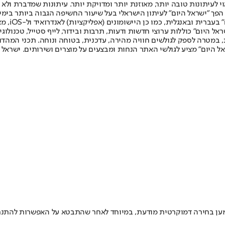
לעיתונות טובה יותר, מאוזנת יותר ומדויקת יותר. עיתונות שמדברת ולא צ
שלום. המהדורה המודפסת הראשונה פורסמה ב-30 ביולי 2007, וב-2010 הפך "ישראל היום" לעיתון הישראלי בעל שי
לחמנוביץ,
ל היום" כוללות ערוצי חדשות ודעות, תרבות ובידור, לייף סטייל, טכנולוגיה
ברית, במטרה לספק לגולשים חוויה מהירה, עדכנית, בטוחה ונוחה. תכני המה
ל היום" מציע לגולשי האתר הנחות ומבצעים על מוצרים ושירותים. ישראל 
מען בחירה דמוקרטית מודעת, במיוחד לאחר שהתבטא על האפשרות להתנתקו