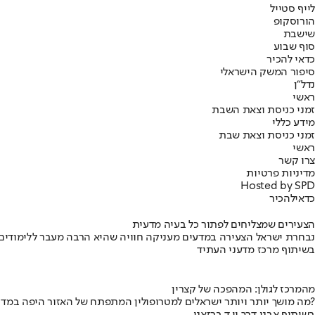
לייף סטייל
הורוסקופ
שישבת
סוף שבוע
כדאי להכיר
סיפור המשק הישראלי
נדל"ן
ראשי
זמני כניסת וצאת השבת
מידע כללי
זמני כניסת וצאת שבת
ראשי
צרו קשר
מדיניות פרטיות
Hosted by SPD
כדאי
להכיר
הצעירים שמצליחים לפתור כל בעיה מדעית
נבחרת ישראל הצעירה במדעים מעניקה חוויה שהיא הרבה מעבר ללימודים
בשיתוף מרכז מדעני העתיד
מהמרכז לגולן: המהפכה של קצרין
מה מושך יותר ויותר ישראלים למטרופולין המתפתח של האזור היפה במדינה?