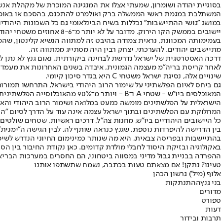
בסוגיית יהודה ושומרון, שמעתי אצלו את המנגינה המוכרת של מקהלת אנש
המשתלבת במגמת ראשי הממשלה ברק ואולמרט להתכנס, בהסכם או באופן חד
יישובים בממשק הקו הירוק.
מתיישבים יהודים. להערכתי, יצחק רבין היה מסתייג ממתווה זה.
דרכה האסטרטגית של ישראל נדרשת לבחינה ביקורתית. נאום גנץ לא נתן ל
לאחר קריסת בריה"מ מעצמה הגמונית, איבדה בשנים האחרונות את מעמדה.
שינויים אלה, נסיגת ישראל משטחי C היא בגדר סיכון קיומי.
המאוכלסים ביו"ש - שטחי A ו־B 
הישראלית על הפלשתינים מומשה כמעט במלואה ושימור הרוב היהודי והאופ
כל היישובים היהודיים ביו"ש, מחנות צה"ל, דרכים ראשיות, שטחים שולטים
בהתיישבות ובפריסה צבאית, היא מה שנותר כמינימום החיוני הנדרש לשימו
ההפרדה בבניית גבול מדיני במסווה ביטחוני, הם החסרים במערכות הבריאות
טעינו? נתקן! אם מצאתם טעות בכתבה, נשמח שתשתפו אותנו
אלוף (מיל') גרשון הכהן
בני גנץ
ההתנתקות
מדורים
ספורט
דעות
תרבות ובידור