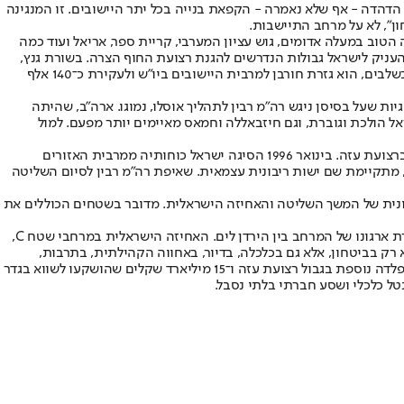
דהדה - אף שלא נאמרה - הקפאת בנייה בכל יתר היישובים. זו המנגינה
ן", לא על מרחב התיישבות.
 שמעבר לקווי 67'. נוסף עליהן, המיתוג "גושים" מסתכם במקרה הטוב במעלה אדומים, גוש עציון המערבי, קריית ספר, אריאל ועוד כמה
 לקו הירוק, רחוקה מלהעניק לישראל גבולות הנדרשים להגנת רצועת החוף הצרה. בשורת גנץ,
בעמימותה המכוונת, נראית צמודה בהיבט זה למתווה הנשיא קלינטון, שהפך לנקודת המוצא האמריקנית לכל הסדר. יישום מתווה זה, במהלך אחד או בשלבים, הוא גזרת חורבן למרבית היישובים ביו"ש ולעקירת כ־140 אלף
 שעל בסיסן ניגש רה"מ רבין לתהליך אוסלו, נמוגו. ארה"ב, שהיתה
 הולכת וגוברת, וגם חיזבאללה וחמאס מאיימים יותר מפעם. למול
גם ביחס לאיום הפלשתיני על שימור הרוב היהודי בישראל, התרחשו תמורות משמעותיות. במאי 1994 נסוג צה"ל מכל ריכוזי האוכלוסייה הפלשתיניים ברצועת עזה. בינואר 1996 הסיגה ישראל כוחותיה ממרבית האזורים
ן בידי חמאס בעזה, מתקיימת שם ישות ריבונית עצמאית. שאיפת רה"מ רבין לסיום השליטה
ל הדרך לסיום "הכיבוש", אלא על עתיד ירושלים המזרחית ושטחי C בשאלת הנחיצות הביטחונית של המשך השליטה והאחיזה הישראלית. מדובר בשטחים הכוללים את
בין הדרישה להיפרדות נוספת, שגנץ כנראה שותף לה, לבין הגישה ה"ימנית", ניצבת מחלוקת משמעותית בהשלכותיה הביטחוניות והלאומיות לגבי צורת ארגונו של המרחב בין הירדן לים. האחיזה הישראלית במרחבי שטח C,
רק בביטחון, אלא גם בכלכלה, בדיור, באחווה הקהילתית, בתרבות,
באקולוגיה ובזיקת היסוד לחבלי מולדת קדומים. כאן נקודת החיבור בין הסוגיה המדינית לחברתית: 4 מיליארד שקלים שמושקעים עתה בחומת בטון ופלדה נוספת בגבול רצועת עזה ו־15 מיליארד שקלים שהושקעו לשווא בגדר
טל כלכלי ושסע חברתי בלתי נסבל.