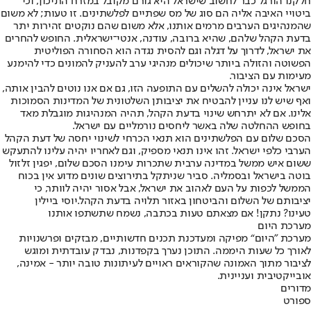
חלקנו הורגל כבר לחשוב שישראל היא גורם מקובל במזרח התיכון, וכי
ביטויי האיבה אליה הם סוג של מס שפתיים לפלשתינים. זו טעות; לא משום
שהמנהיגים הערבים מרמים אותנו, אלא משום שהם נוקטים זהירות יתר
בדעת הקהל שלהם, שהיא ברובה, עודנה, אנטי־ישראלית. החופש להחרים
את ישראל, לדרוך על דגלה וגם להסית נגדה הוא הסחורה הפוליטית
הפשוטה והזולה ביותר שיכולים מנהיגי ערב להעניק להמונים כדי להימנע
מעימות עם הציבור.
ישראל אינה יכולה להשלים עם התופעה הזו, גם אם אנו נוטים להבין אותה,
ואף שיש לנו עניין להבטיח את יציבותן השלטונית של המדינות הסמוכות
אלינו. אם לא יתרחש שינוי בדעת הקהל, תהיה המנהיגות מוגבלת מאד
בחופש ההחלטה שלה באשר ליחסים נורמליים עם ישראל.
הסכם שלום עם הפלשתינים הוא תנאי הכרחי לשינוי יחסה של דעת הקהל
הערבי כלפי ישראל. זהו אינו תנאי מספיק, וגם לאחריו יהיה עלינו להתעקש
ששום איש ממשל במדינה ערבית שתכרות עימנו הסכם שלום, יפגין זלזול
בוטה בישראל ובסמליה. סביר שניתקל בתירוצים שונים מדוע אין בכוח
הממשל לכפות על העם לאהוב את ישראל, אבל אסור יהיה לוותר, כי
יציבותם של השלום והביטחון באזור תלויה בדעת הקהל.יוסי ביילין
טעינו? נתקן! אם מצאתם טעות בכתבה, נשמח שתשתפו אותנו
מערכת היום
מערכת "היום“ מפיקה ומעדכנת תכנים חדשותיים, מבזקים ופרשנויות
לאורך כל שעות היממה. התוכן נערך בקפדנות, נבדק עובדתית ומוגש
לציבור מתוך האמונה שהקוראים ראויים לעיתונות טובה יותר - אמינה,
אובייקטיבית ועניינית.
מדורים
ספורט