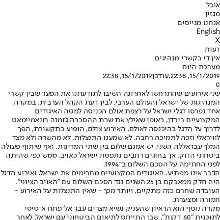
אוכל
מגזין
אנחנו מגייסים
English
X
דעות
אין די בקשרי מנהיגים
מערכת היום
15/1/2019, 22:38
,עודכן
15/1/2019, 22:38
0
שני אירועים שהתרחשו לאחרונה השיבו לתודעתנו את הפער שבין קשרי
המנהיגות של ישראל והעולם הערבי, לבין דעת הקהל הערבית. במקרה
אחד נפרסו דגלי ישראל על רצפת אולם הכניסה למטה האיגודים
המקצועיים בירדן, באופן שאילץ את שרת ההסברה ג'ומנה רונאמיימאט
לדרוך על הדגל בהיכנסה לאולם. האירוע צולם, הופיע בתקשורת, הפך
לוויראלי וזכה לתמיכה רחבה. לא שמענו התנצלות, לא מהשרה ולא מצד
המלך עבדאללה השני. יש אמנם שלום בין שתי המדינות, ואף שיתוף פעולה
ביטחוני הדוק, אך בחוגים רחבים נתפסת ישראל כאויב, ממש כפי שהיתה
לפני החתימה על הסכם השלום ב־1994.
הדבר אינו מפתיע. האיגודים המקצועיים מחרימים את ישראל, ואירוע הדגל
היה חלק ממאבקם בן 25 השנים נגד הסכם השלום עם "האויב הציוני".
העובדה שחרם כזה מתקיים, ויותר מכך - שאין התנצלות על האירוע -
חמורה ומצערת.
מקרה נוסף הוא הראיון שהעניק נשיא מצרים עבד אל־פתח א־סיסי
לתוכנית "60 דקות", שבו התייחס לתיאום הביטחוני עם ישראל. לאחר