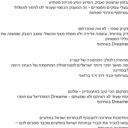
בזמן שהצפון נאבק, הסיוע הגיע מכיוון מפתיע
בעלי עסקים מספרים - זה המענק הכספי שעוזר לנו לחזור למסלול
בשיתוף מזרחי טפחות
נקיון פסח - לא מה שהכרתם
דק במיוחד, עוצמה אדירה ולא מפחד מאף מכשול: שואב האבק שמשנה את
כללי המשחק
בשיתוף Dreame
מהמרכז לגולן: המהפכה של קצרין
מה מושך יותר ויותר ישראלים למטרופולין המתפתח של האזור היפה
במדינה?
בשיתוף אבני דרך וי.ד ברזאני
המקום הכי טוב באיצטדיון - שלכם
המונדיאל עם מסכי Dreame - כמו שעוד לא ראיתם ולא שמעתם
בשיתוף Dreame
הזדמנות אחרונה להצטרף לנבחרות ישראל במדעים
בואו להכיר את חברי נבחרות ישראל במדעים שכבר מחכים לכם –