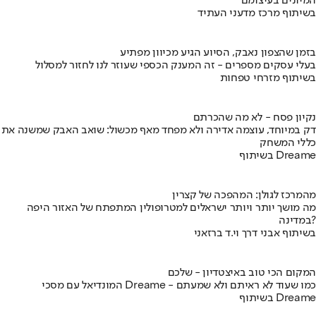
המיונים בעיצומם
בשיתוף מרכז מדעני העתיד
בזמן שהצפון נאבק, הסיוע הגיע מכיוון מפתיע
בעלי עסקים מספרים - זה המענק הכספי שעוזר לנו לחזור למסלול
בשיתוף מזרחי טפחות
נקיון פסח - לא מה שהכרתם
דק במיוחד, עוצמה אדירה ולא מפחד מאף מכשול: שואב האבק שמשנה את
כללי המשחק
בשיתוף Dreame
מהמרכז לגולן: המהפכה של קצרין
מה מושך יותר ויותר ישראלים למטרופולין המתפתח של האזור היפה
במדינה?
בשיתוף אבני דרך וי.ד ברזאני
המקום הכי טוב באיצטדיון - שלכם
המונדיאל עם מסכי Dreame - כמו שעוד לא ראיתם ולא שמעתם
בשיתוף Dreame