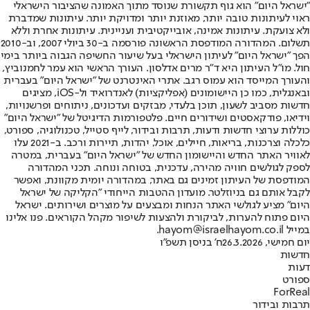
"ישראל היום" הוא גוף תקשורת שנוסד מתוך האמונה שהציבור הישראלי
ראוי לעיתונות טובה יותר, מאוזנת יותר ומדויקת יותר. עיתונות שמדברת
ולא צועקת. עיתונות אמינה, אובייקטיבית ועניינית. עיתונות אחרת וללא
תשלום. המהדורה המודפסת הראשונה פורסמה ב-30 ביולי 2007, וב-2010
הפך "ישראל היום" לעיתון הישראלי בעל שיעור החשיפה הגבוה ביותר בימי
חול. מו"ל העיתון היא ד"ר מרים אדלסון. העורך הראשי הוא עמר לחמנוביץ,
והעורך המייסד הוא עמוס רגב. אתרי האינטרנט של "ישראל היום" בעברית
ובאנגלית, כמו כן היישומונים (אפליקציות) לאנדרואיד ול-iOS, מציגים
חדשות מסביב לשעון, תוכן בלעדי, מבזקים ועדכונים, ניתוחים ופרשנויות,
וידיאו, פודקאסטים ושידורים חיים. פלטפורמות הדיגיטל של "ישראל היום"
כוללות ערוצי חדשות ודעות, תרבות ובידור, לייף סטייל, טכנולוגיה, ספורט,
כלכלה וצרכנות, בריאות, חיילים, אוכל, יהדות, תיירות ורכב. ב-2021 עלו
לאוויר האתר החדש והיישומון החדש של "ישראל היום" בעברית, במטרה
לספק לגולשים חוויה מהירה, עדכנית, בטוחה ונוחה. תכני המהדורה
המודפסת של העיתון זמינים גם באתר, במהדורה יומית מקוונת, ואפשר
לקבל אותם גם בניוזלטר. מועדון ההטבות הייחודי "הקליקה של ישראל
היום" מציע לגולשי האתר הנחות ומבצעים על מוצרים ושירותים. ישראל
היום פתוח להערות, לביקורת ולהצעות לשיפור מקהל הקוראים. פנו אלינו
במייל hayom@israelhayom.co.il.
יום חמישי, 26.3.2026
ח' בניסן תשפ"ו
חדשות
דעות
ספורט
ForReal
תרבות ובידור