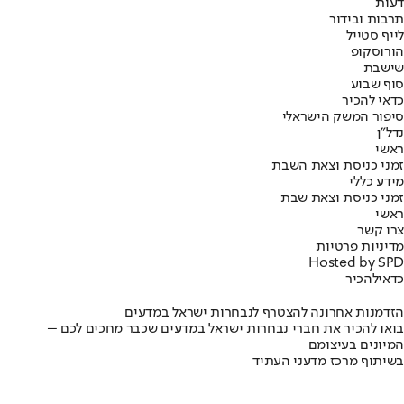
דעות
תרבות ובידור
לייף סטייל
הורוסקופ
שישבת
סוף שבוע
כדאי להכיר
סיפור המשק הישראלי
נדל"ן
ראשי
זמני כניסת וצאת השבת
מידע כללי
זמני כניסת וצאת שבת
ראשי
צרו קשר
מדיניות פרטיות
Hosted by SPD
כדאי
להכיר
הזדמנות אחרונה להצטרף לנבחרות ישראל במדעים
בואו להכיר את חברי נבחרות ישראל במדעים שכבר מחכים לכם –
המיונים בעיצומם
בשיתוף מרכז מדעני העתיד