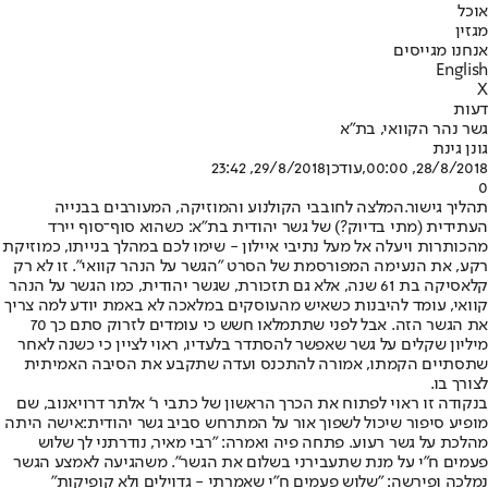
אוכל
מגזין
אנחנו מגייסים
English
X
דעות
גשר נהר הקוואי, בת"א
גונן גינת
28/8/2018, 00:00
,עודכן
29/8/2018, 23:42
0
תהליך גישור.
המלצה לחובבי הקולנוע והמוזיקה, המעורבים בבנייה
העתידית (מתי בדיוק?) של גשר יהודית בת"א: כשהוא סוף־סוף יירד
מהכותרות ויעלה אל מעל נתיבי איילון - שימו לכם במהלך בנייתו, כמוזיקת
רקע, את הנעימה המפורסמת של הסרט "הגשר על הנהר קוואי". זו לא רק
קלאסיקה בת 61 שנה, אלא גם תזכורת, שגשר יהודית, כמו הגשר על הנהר
קוואי, עומד להיבנות כשאיש מהעוסקים במלאכה לא באמת יודע למה צריך
את הגשר הזה. אבל לפני שתתמלאו חשש כי עומדים לזרוק סתם כך 70
מיליון שקלים על גשר שאפשר להסתדר בלעדיו, ראוי לציין כי כשנה לאחר
שתסתיים הקמתו, אמורה להתכנס ועדה שתקבע את הסיבה האמיתית
לצורך בו.
בנקודה זו ראוי לפתוח את הכרך הראשון של כתבי ר' אלתר דרויאנוב, שם
מופיע סיפור שיכול לשפוך אור על המתרחש סביב גשר יהודית:
אישה היתה
מהלכת על גשר רעוע. פתחה פיה ואמרה: "רבי מאיר, נודרתני לך שלוש
פעמים ח"י על מנת שתעבירני בשלום את הגשר". משהגיעה לאמצע הגשר
נמלכה ופירשה: "שלוש פעמים ח"י שאמרתי - גדוילים ולא קופיקות"