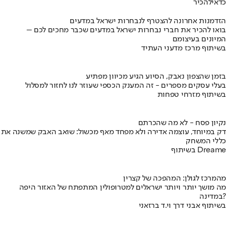
כדאי
להכיר
הזדמנות אחרונה להצטרף לנבחרות ישראל במדעים
בואו להכיר את חברי נבחרות ישראל במדעים שכבר מחכים לכם –
המיונים בעיצומם
בשיתוף מרכז מדעני העתיד
בזמן שהצפון נאבק, הסיוע הגיע מכיוון מפתיע
בעלי עסקים מספרים - זה המענק הכספי שעוזר לנו לחזור למסלול
בשיתוף מזרחי טפחות
נקיון פסח - לא מה שהכרתם
דק במיוחד, עוצמה אדירה ולא מפחד מאף מכשול: שואב האבק שמשנה את
כללי המשחק
בשיתוף Dreame
מהמרכז לגולן: המהפכה של קצרין
מה מושך יותר ויותר ישראלים למטרופולין המתפתח של האזור היפה
במדינה?
בשיתוף אבני דרך וי.ד ברזאני