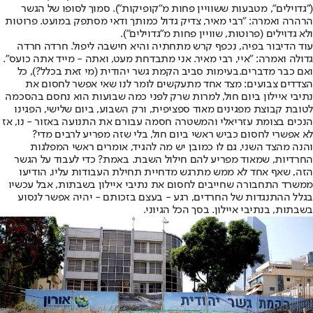
("גדוילים", מטבעות ששוויין פחות מ"קופיקות"). סמוך לסופו של הגשר
הרהרה ואמרה: "רבי מאיר, צדיק גדול כמותך ודאי מסתפק במועט. פרוטות
ולא גדוילים (פרוטות, שוויין פחות מ"גדוילים").
עוד הדיבור בפיה, נכפף קרש מתחתיה והיא חישבה ליפול. חרדה חרדה
גדולה ואמרה: "איי, רבי מאיר. אני מתבדחת מעט, ואתה - מייד אתה כועס".
ואם כבר מדברים.
בעימות סביב הקמת גשר יהודית (מי זאת בכלל?), כל
הצדדים צבועים: מצד אחד מתעקשים לומר לנו שאי אפשר לחסום את
נתיבי איילון ביום חול, למרות שרק לפני כמה שבועות הוא נחסם בהסכמה
לטובת קבוצת מפגינים מאוד ספציפית, ורק השבוע, ביום שלישי, הפגינו
הנכים בצומת עזריאלי והמשטרה חסמה עבורם את התנועה באזור - נו, אז
לא אפשרי לחסום כביש ראשי ביום חול, בלי שזה מפריע לרבים מדי?
והנה מהצד השני, גם לו כמובן יש מה להגיד, אומרים ראשי המפלגות
החרדיות, שמאוד מפריע להם חילול השבת. באמת? כדי לעבוד על הגשר
הזה, שאף אחד לא ממש מתרגש מדחיית תחילת העבודות עליו, הודיעו
ממשרד התחבורה שחייבים לחסום את נתיבי איילון בשבתות, אבל עכשיו
בגלל ההתנגדות של החרדים, רגע - בעצם בזכותם - יהיה אפשר לנסוע
בשבתות, בנתיבי איילון. בסך הכל הגיוני.