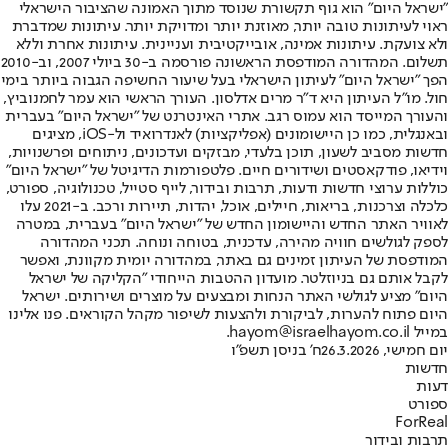
"ישראל היום" הוא גוף תקשורת שנוסד מתוך האמונה שהציבור הישראלי
ראוי לעיתונות טובה יותר, מאוזנת יותר ומדויקת יותר. עיתונות שמדברת
ולא צועקת. עיתונות אמינה, אובייקטיבית ועניינית. עיתונות אחרת וללא
תשלום. המהדורה המודפסת הראשונה פורסמה ב-30 ביולי 2007, וב-2010
הפך "ישראל היום" לעיתון הישראלי בעל שיעור החשיפה הגבוה ביותר בימי
חול. מו"ל העיתון היא ד"ר מרים אדלסון. העורך הראשי הוא עמר לחמנוביץ,
והעורך המייסד הוא עמוס רגב. אתרי האינטרנט של "ישראל היום" בעברית
ובאנגלית, כמו כן היישומונים (אפליקציות) לאנדרואיד ול-iOS, מציגים
חדשות מסביב לשעון, תוכן בלעדי, מבזקים ועדכונים, ניתוחים ופרשנויות,
וידיאו, פודקאסטים ושידורים חיים. פלטפורמות הדיגיטל של "ישראל היום"
כוללות ערוצי חדשות ודעות, תרבות ובידור, לייף סטייל, טכנולוגיה, ספורט,
כלכלה וצרכנות, בריאות, חיילים, אוכל, יהדות, תיירות ורכב. ב-2021 עלו
לאוויר האתר החדש והיישומון החדש של "ישראל היום" בעברית, במטרה
לספק לגולשים חוויה מהירה, עדכנית, בטוחה ונוחה. תכני המהדורה
המודפסת של העיתון זמינים גם באתר, במהדורה יומית מקוונת, ואפשר
לקבל אותם גם בניוזלטר. מועדון ההטבות הייחודי "הקליקה של ישראל
היום" מציע לגולשי האתר הנחות ומבצעים על מוצרים ושירותים. ישראל
היום פתוח להערות, לביקורת ולהצעות לשיפור מקהל הקוראים. פנו אלינו
במייל hayom@israelhayom.co.il.
יום חמישי, 26.3.2026
ח' בניסן תשפ"ו
חדשות
דעות
ספורט
ForReal
תרבות ובידור