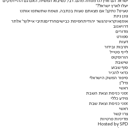
ישראל הם ואין לנו מנוחה מהם. רבי, כשיבוא המשיח, האם גם ההיידמקים
יעלו לארץ ישראל?"
טעינו? נתקן! אם מצאתם טעות בכתבה, נשמח שתשתפו אותנו
גונן גינת
אומן
אוקראינה
גשר יהודית
חסימת כבישים
חרדים
נתיבי איילון
ר' אלתר
דרויאנוב
מדורים
ספורט
דעות
תרבות ובידור
לייף סטייל
הורוסקופ
שישבת
סוף שבוע
כדאי להכיר
סיפור המשק הישראלי
נדל"ן
ראשי
זמני כניסת וצאת השבת
מידע כללי
זמני כניסת וצאת שבת
ראשי
צרו קשר
מדיניות פרטיות
Hosted by SPD