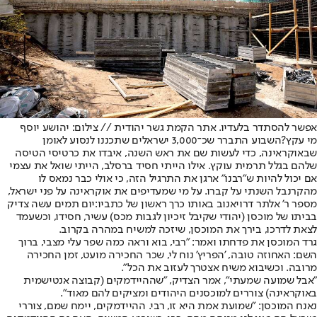
אפשר להסתדר בלעדיו. אתר הקמת גשר יהודית // צילום: יהושע יוסף
מי עקץ?
השבוע התברר שכ־3,000 ישראלים שתכננו לנסוע לאומן
שבאוקראינה, כדי לעשות שם את ראש השנה, איבדו את כרטיסי הטיסה
שלהם בגלל תרמית עוקץ. אילו הייתי חסיד ברסלב, הייתי שואל את עצמי
אם יכול להיות ש"רבנו" ארגן את התרגיל הזה, כי אולי כבר נמאס לו
מהקרנבל השנתי על קברו. על מי שמעדיפים את אוקראינה על פני ישראל,
מספר ר' אלתר דרויאנוב באותו כרך ראשון של כתביו:
יום תמים עשה צדיק
בביתו של מוכסן (יהודי שקיבל זיכיון לגבות מכס) עשיר, חסידו, וכשעמד
לצאת לדרכו, בירך את המוכסן, שיזכה למשיח במהרה בקרוב.
גרד המוכסן את פדחתו ואמר: "רבי, בוא וראה כמה שפר עלי מצבי, ברוך
השם: האחוזה טובה, 'הפריץ' נוח לי, שכר החכירה מועט, זמן החכירה
מרובה. וכשיבוא משיח אצטרך לעזוב את הכל".
"אבל שמועה שמעתי", אמר הצדיק, "שההיידמקים (קבוצה אנטישמית
באוקראינה) צוררים למוכסנים היהודים ומציקים להם מאוד".
נאנח המוכסן: "שמועת אמת היא זו, רבי. ההיידמקים, יימח שמם, צוררי