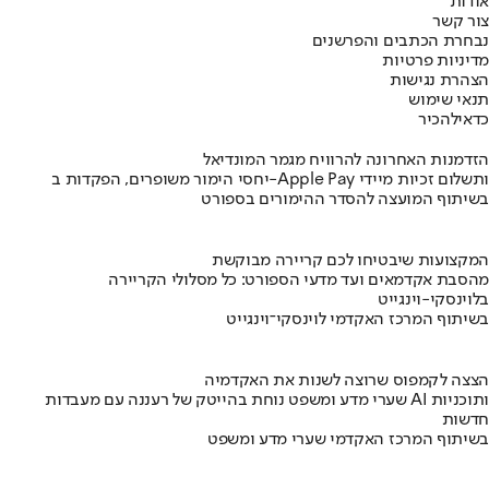
אודות
צור קשר
נבחרת הכתבים והפרשנים
מדיניות פרטיות
הצהרת נגישות
תנאי שימוש
כדאי
להכיר
הזדמנות האחרונה להרוויח מגמר המונדיאל
יחסי הימור משופרים, הפקדות ב-Apple Pay ותשלום זכיות מיידי
בשיתוף המועצה להסדר ההימורים בספורט
המקצועות שיבטיחו לכם קריירה מבוקשת
מהסבת אקדמאים ועד מדעי הספורט: כל מסלולי הקריירה
בלוינסקי-וינגייט
בשיתוף המרכז האקדמי לוינסקי־וינגייט
הצצה לקמפוס שרוצה לשנות את האקדמיה
שערי מדע ומשפט נוחת בהייטק של רעננה עם מעבדות AI ותוכניות
חדשות
בשיתוף המרכז האקדמי שערי מדע ומשפט