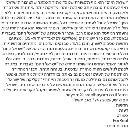
"ישראל היום" הוא גוף תקשורת שנוסד מתוך האמונה שהציבור הישראלי
ראוי לעיתונות טובה יותר, מאוזנת יותר ומדויקת יותר. עיתונות שמדברת
ולא צועקת. עיתונות אמינה, אובייקטיבית ועניינית. עיתונות אחרת וללא
תשלום. המהדורה המודפסת הראשונה פורסמה ב-30 ביולי 2007, וב-2010
הפך "ישראל היום" לעיתון הישראלי בעל שיעור החשיפה הגבוה ביותר בימי
חול. מו"ל העיתון היא ד"ר מרים אדלסון. העורך הראשי הוא עמר לחמנוביץ,
והעורך המייסד הוא עמוס רגב. אתרי האינטרנט של "ישראל היום" בעברית
ובאנגלית, כמו כן היישומונים (אפליקציות) לאנדרואיד ול-iOS, מציגים
חדשות מסביב לשעון, תוכן בלעדי, מבזקים ועדכונים, ניתוחים ופרשנויות,
וידיאו, פודקאסטים ושידורים חיים. פלטפורמות הדיגיטל של "ישראל היום"
כוללות ערוצי חדשות ודעות, תרבות ובידור, לייף סטייל, טכנולוגיה, ספורט,
כלכלה וצרכנות, בריאות, חיילים, אוכל, יהדות, תיירות ורכב. ב-2021 עלו
לאוויר האתר החדש והיישומון החדש של "ישראל היום" בעברית, במטרה
לספק לגולשים חוויה מהירה, עדכנית, בטוחה ונוחה. תכני המהדורה
המודפסת של העיתון זמינים גם באתר, במהדורה יומית מקוונת, ואפשר
לקבל אותם גם בניוזלטר. מועדון ההטבות הייחודי "הקליקה של ישראל
היום" מציע לגולשי האתר הנחות ומבצעים על מוצרים ושירותים. ישראל
היום פתוח להערות, לביקורת ולהצעות לשיפור מקהל הקוראים. פנו אלינו
במייל hayom@israelhayom.co.il.
יום שישי, 24.7.2026
י' באב תשפ"ו
חדשות
דעות
ספורט
ForReal
תרבות ובידור