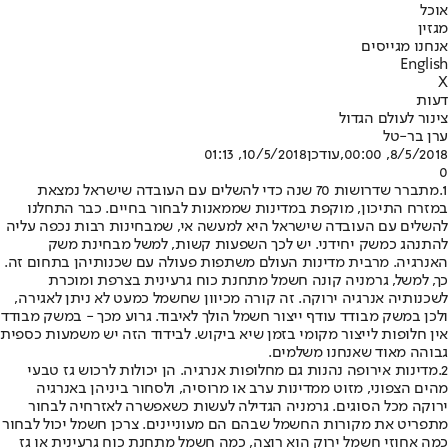
אוכל
מגזין
אנחנו מגייסים
English
X
דעות
צינור לעולם הגדול
ערן בר-טל
8/5/2018, 00:00
,עודכן
10/5/2018, 01:13
0
1.
מתברר שדרושות 70 שנה כדי להשלים עם העובדה שישראל נמצאת
במזרח התיכון, מוקפת במדינות שממאנות לבחור בחיים. כבר התחלנו
להשלים עם העובדה שישראל היא למעשה אי, שמבחינות רבות נכפה עליה
להתנהג כמשק יחידני. יש לכך השפעות קשות, למשל מבחינת משק
האנרגיה. מרבית מדינות העולם משתפות פעולה עם שכנותיהן בתחום זה.
כך, למשל, גרמניה קונה חשמל מתחנת כוח גרעינית בצרפת ומוכרת
לשכנותיה אנרגיה ירוקה. זה קורה מכיוון שחשמל כמעט לא ניתן לאגירה,
ולכן במשק מבודד עודף ייצור חשמל הולך לאיבוד. גרוע מכך - במשק מבודד
אין חלופות לייצור מקומי בזמן שיא ביקוש. לבידוד הזה יש משמעות כספית
גבוהה מאוד שאנחנו משלמים.
2.
מדינות אירופה נהנות גם מחלופות אנרגיה. הן יכולות לרכוש גז טבעי
מהים הצפוני, מזוט ממדינות ערב או מרוסיה, ולסחור ביניהן באנרגיה
ירוקה מכל הסוגים. גרמניה הגדילה לעשות כשאפשרה לאזרחיה לבחור
מתפריט את מקורות החשמל שבהם הם מעוניינים. צרכן חשמל יכול לבחור
כמה אחוזי חשמל ירוק הוא רוצה, כמה חשמל מתחנת כוח גרעינית או גז