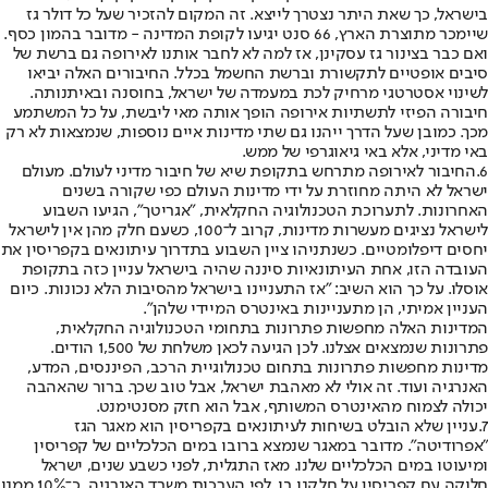
בישראל, כך שאת היתר נצטרך לייצא. זה המקום להזכיר שעל כל דולר גז
שיימכר מתוצרת הארץ, 66 סנט יגיעו לקופת המדינה - מדובר בהמון כסף.
ואם כבר בצינור גז עסקינן, אז למה לא לחבר אותנו לאירופה גם ברשת של
סיבים אופטיים לתקשורת וברשת החשמל בכלל. החיבורים האלה יביאו
לשינוי אסטרטגי מרחיק לכת במעמדה של ישראל, בחוסנה ובאיתנותה.
חיבורה הפיזי לתשתיות אירופה הופך אותה מאי ליבשת, על כל המשתמע
מכך. כמובן שעל הדרך ייהנו גם שתי מדינות איים נוספות, שנמצאות לא רק
באי מדיני, אלא באי גיאוגרפי של ממש.
6.
החיבור לאירופה מתרחש בתקופת שיא של חיבור מדיני לעולם. מעולם
ישראל לא היתה מחוזרת על ידי מדינות העולם כפי שקורה בשנים
האחרונות. לתערוכת הטכנולוגיה החקלאית, "אגריטך", הגיעו השבוע
לישראל נציגים מעשרות מדינות, קרוב ל־100, כשעם חלק מהן אין לישראל
יחסים דיפלומטיים. כשנתניהו ציין השבוע בתדרוך עיתונאים בקפריסין את
העובדה הזו, אחת העיתונאיות סיננה שהיה בישראל עניין כזה בתקופת
אוסלו. על כך הוא השיב: "אז התעניינו בישראל מהסיבות הלא נכונות. כיום
העניין אמיתי, הן מתעניינות באינטרס המיידי שלהן".
המדינות האלה מחפשות פתרונות בתחומי הטכנולוגיה החקלאית,
פתרונות שנמצאים אצלנו. לכן הגיעה לכאן משלחת של 1,500 הודים.
מדינות מחפשות פתרונות בתחום טכנולוגיית הרכב, הפיננסים, המדע,
האנרגיה ועוד. זה אולי לא מאהבת ישראל, אבל טוב שכך. ברור שהאהבה
יכולה לצמוח מהאינטרס המשותף, אבל הוא חזק מסנטימנט.
7.
עניין שלא הובלט בשיחות לעיתונאים בקפריסין הוא מאגר הגז
"אפרודיטה". מדובר במאגר שנמצא ברובו במים הכלכליים של קפריסין
ומיעוטו במים הכלכליים שלנו. מאז התגלית, לפני כשבע שנים, ישראל
חלוקה עם קפריסין על חלקנו בו. לפי הערכות משרד האנרגיה, כ־10% ממנו