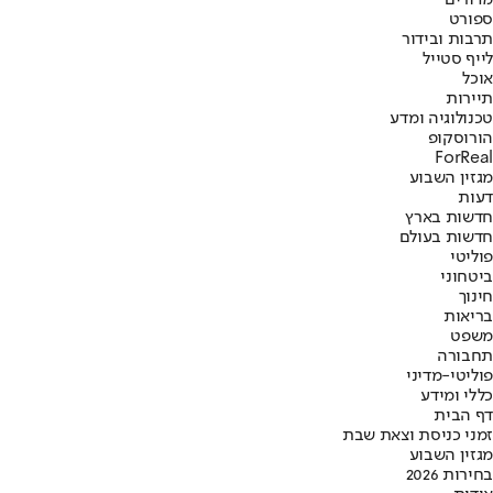
מדורים
ספורט
תרבות ובידור
לייף סטייל
אוכל
תיירות
טכנולוגיה ומדע
הורוסקופ
ForReal
מגזין השבוע
דעות
חדשות בארץ
חדשות בעולם
פוליטי
ביטחוני
חינוך
בריאות
משפט
תחבורה
פוליטי-מדיני
כללי ומידע
דף הבית
זמני כניסת וצאת שבת
מגזין השבוע
בחירות 2026