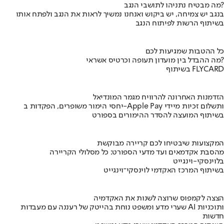
מה מבטיח נתניהו לתושבי הנגב?
בנגב יש צמיחה, יש ביקוש ואנחנו נמשיך לראות את הנגב ולפתח אותו
בשיתוף הרשות לפיתוח הנגב
כל ההטבות שמגיעות לכם
מה ההבדל בין מועדון תעופה וכרטיס אשראי?
בשיתוף FLYCARD
הזדמנות האחרונה להרוויח מגמר המונדיאל
יחסי הימור משופרים, הפקדות ב-Apple Pay ותשלום זכיות מיידי
בשיתוף המועצה להסדר ההימורים בספורט
המקצועות שיבטיחו לכם קריירה מבוקשת
מהסבת אקדמאים ועד מדעי הספורט: כל מסלולי הקריירה
בלוינסקי-וינגייט
בשיתוף המרכז האקדמי לוינסקי־וינגייט
הצצה לקמפוס שרוצה לשנות את האקדמיה
שערי מדע ומשפט נוחת בהייטק של רעננה עם מעבדות AI ותוכניות
חדשות