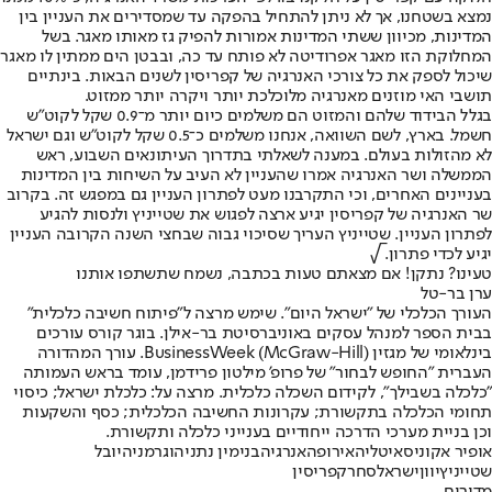
נמצא בשטחנו, אך לא ניתן להתחיל בהפקה עד שמסדירים את העניין בין
המדינות, מכיוון ששתי המדינות אמורות להפיק גז מאותו מאגר. בשל
המחלוקת הזו מאגר אפרודיטה לא פותח עד כה, ובבטן הים ממתין לו מאגר
שיכול לספק את כל צורכי האנרגיה של קפריסין לשנים הבאות. בינתיים
תושבי האי מוזנים מאנרגיה מלוכלכת יותר ויקרה יותר ממזוט.
בגלל הבידוד שלהם והמזוט הם משלמים כיום יותר מ־0.9 שקל לקוט"ש
חשמל. בארץ, לשם השוואה, אנחנו משלמים כ־0.5 שקל לקוט"ש וגם ישראל
לא מהזולות בעולם. במענה לשאלתי בתדרוך העיתונאים השבוע, ראש
הממשלה ושר האנרגיה אמרו שהעניין לא העיב על השיחות בין המדינות
בעניינים האחרים, וכי התקרבנו מעט לפתרון העניין גם במפגש זה. בקרוב
שר האנרגיה של קפריסין יגיע ארצה לפגוש את שטייניץ ולנסות להגיע
לפתרון העניין. שטייניץ העריך שסיכוי גבוה שבחצי השנה הקרובה העניין
יגיע לכדי פתרון. √
טעינו? נתקן! אם מצאתם טעות בכתבה, נשמח שתשתפו אותנו
ערן בר-טל
העורך הכלכלי של "ישראל היום". שימש מרצה ל"פיתוח חשיבה כלכלית"
בבית הספר למנהל עסקים באוניברסיטת בר-אילן. בוגר קורס עורכים
בינלאומי של מגזין (BusinessWeek (McGraw-Hill. עורך המהדורה
העברית "החופש לבחור" של פרופ' מילטון פרידמן, עומד בראש העמותה
"כלכלה בשבילך", לקידום השכלה כלכלית. מרצה על: כלכלת ישראל; כיסוי
תחומי הכלכלה בתקשורת; עקרונות החשיבה הכלכלית; כסף והשקעות
וכן בניית מערכי הדרכה ייחודיים בענייני כלכלה ותקשורת.
אופיר אקוניס
איטליה
אירופה
אנרגיה
בנימין נתניהו
גרמניה
יובל
שטייניץ
יוון
ישראל
סחר
קפריסין