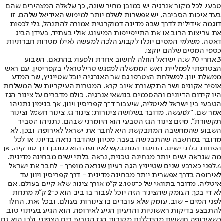
טבעי. לכל מקור אנרגיה יש כמובן מחיר שונה, כך שלאלה המצהירים שהם
בעד איכות הסביבה, יש אפשרות לשלם יותר למימוש האידיאל שלהם. זו
דוגמה אידילית לדרך שבה מדינה דמוקרטית אמורה להתנהל, בלי לכפות
את עריצות הרוב או את התייפייפות המיעוט. אולי בעתיד, בעידן הביג
דאטה, משלמי המסים יוכלו לקבוע הלכה למעשה לאילו מטרות חברתיות
כספי המסים שלהם יוקצו.
3.
אחרי 70 שנה ישראל החלה לחשוב אחרת ולפעול בהתאם. השבוע
הצטרפתי לפמליית ראש הממשלה למפגש טרילטראלי בקפריסין, עם ראש
ממשלת יוון. למשלחת הצטרפו גם שר האנרגיה יובל שטייניץ, שר המדע
אופיר אקוניס ושר התקשורת איוב קרא. המטרות העיקריות של המשלחת
היו קידום הדיונים וההסכמים בנושאי אנרגיה. כולם מדברים על צינור הגז
הטבעי בין ישראל לאיטליה, שיעבור דרך קפריסין ויוון, אך בנימין נתניהו
אמר שם, "למעשה, מדובר בשלושה צינורות: צינור גז, צינור חשמל וצינור
תקשורת". מיזם צינור הגז הטבעי הוא היומרני שבהם. נתניהו הסביר
השבוע שהמחשבה המתבקשת היא לחבר את ישראל לאירופה. ובכן, לא
מדובר במחשבה שהתבקשה בעבר, מכיוון שהדבר נראה בדיוני, או לכל
הפחות בלתי ישים. החיבור המתבקש לאירופה הוא כמובן דרך טורקיה, אך
מה שנראה ישים יותר מבחינה טכנית, נראה בלתי ישים מבחינה מדינית.
4.
לפני כארבע שנים שטייניץ הגה רעיון שנראה מופרך - לחבר את ישראל
לאירופה בדרך אפשרית יותר מבחינה מדינית - דרך קפריסין ויוון עד
איטליה. מדובר בתוואי של כ־2,100 ק"מ אורך צינור, שלא קיים בעולם. אם
לא די בכך, העומק שהצינור הזה יוכל לעבור בו בים הוא כ־2 ק"מ מתחת
לפני המים - שוב, עומק שלא עוברים בו צינורות בעולם. ובכל זאת, החלו
להתבצע בדיקות ראשוניות והרעיון הגיע לאירופה. הוא הגיע בעיתוי טוב,
כשאירופה חוששת מהידללות מקורות הגז הטבעי בים הצפוני, ולכן הוא גם