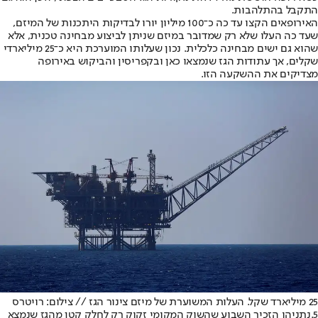
התקבל בהתלהבות.
האירופאים הקצו עד כה כ־100 מיליון יורו לבדיקות היתכנות של המיזם,
שעד כה העלו שלא רק שמדובר במיזם שניתן לביצוע מבחינה טכנית, אלא
שהוא גם ישים מבחינה כלכלית. נכון שעלותו המוערכת היא כ־25 מיליארדי
שקלים, אך עתודות הגז שנמצאו כאן ובקפריסין והביקוש באירופה
מצדיקים את ההשקעה הזו.
25 מיליארד שקל. העלות המשוערת של מיזם צינור הגז // צילום: רויטרס
5.
נתניהו הזכיר השבוע שהשוק המקומי זקוק רק לחלק קטן מהגז שנמצא