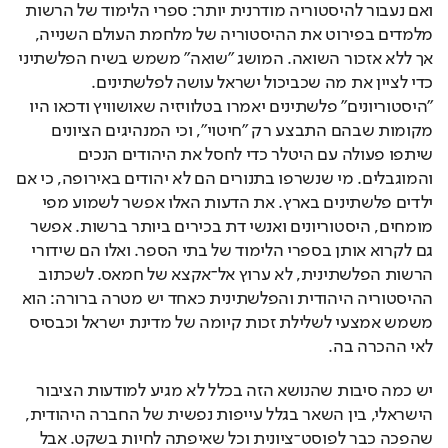
ואם נעבור להיסטוריה מודרנית יותר: ספרי הלימוד של הרשות 
מלמדים בפירוט את ההיסטוריה של מלחמת העולם השנייה, 
אך ללא אזכור השואה. המושג "שואה" משמש בשיח הפלשתיני 
כדי לציין את מה שכביכול ישראל עושה לפלשתינים. 
"היסטוריונים" פלשתינים יאמרו בטלוויזיה שאושוויץ ודכאו היו 
מקומות שבהם התבצע רק "חיטוי", וכי המנהיגים הציונים 
שיתפו פעולה עם היטלר כדי לחסל את היהודים הנכים 
והמוגבלים. מי שנשרפו בתנורים הם לא יהודים באירופה, כי אם 
ילדים פלשתינים בארץ. את הדעות האלו אפשר לשמוע מפי 
מומחים, היסטוריונים ואנשי דת בכירים ביותר ברשות. אפשר 
גם לקרוא אותן בספרי הלימוד של בתי הספר. ואלו הם שידורי 
הרשות הפלשתינית, לא ערוץ אל־אקצא של חמאס. לשכתוב 
ההיסטוריה היהודית והפלשתינית כאחד יש מטרה ברורה: הוא 
משמש אמצעי לשלילת זכות קיומה של מדינת ישראל וכבסיס 
לאי ההכרה בה. 
יש כמה סיבות שהנושא הזה בכלל לא מגיע למודעות הציבור 
הישראלי, בין השאר בגלל עייפות נפשית של החברה היהודית, 
שהפכה כבר לפוסט־ציונית וכל שאיפתה לחיות בשקט. אבל 