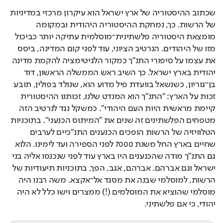
שכתוב ההיסטוריה של ארץ ישראל הוא עיקרון מרכזי במדיניות 
של הרשות. כך, נמחקת ההיסטוריה היהודית ובמקומה 
מומצאת היסטוריה פלשתינית־מוסלמית עתיקה יותר כביכול 
מזו של היהודים. הנרטיב הציוני, עוד לפני קום המדינה, ביסס 
את עצמו על סיפורי התנ"ך כמקור הלגיטימציה להקמת מדינה 
יהודית בארץ ישראל. כך השיב ראש הממשלה הראשון, דוד 
בן־גוריון, כשנשאל בוועדת פיל מדוע הוא, שנולד בפולין, תובע 
זכות על הארץ: "התנ"ך הוא המנדט שלנו, זכותנו ההיסטורית 
קיימת מראשית היות העם היהודי". כמשקל נגד לנרטיב הזה 
מטפחים הפלשתינים זה שנים את "המיתוס הכנעני". בתוכניות 
הטלוויזיה של הרשות הופכים הכנענים התנ"כיים לערבים 
שחיים בארץ החל משנת 7000 לפני הספירה ועד לימינו. הלוא 
גם התנ"ך מודה שהכנענים היו בארץ עוד לפני שנכנסו אליה בני 
ישראל וגם אברהם. אברהם, אגב, הפך, בתוכניות תיעודיות של 
הרשות, למוסלמי שבנה את מסגד אל־אקצא. משה רבנו היה 
מוסלמי שהוציא את המוסלמים (!) ממצרים וישו כלל לא היה 
יהודי, כי אם פלשתיני.