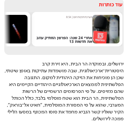
עוד כותרות
מערכת תרבות היום
|
8:54
ש
אחרי 24 שנה: הפרשן הוותיק עוזב
את חדשות 13
ש
ירושלים, ובמוקדה הר הבית, היא זירת קרב 
היסטורית־ארכיאולוגית, שבה מושמדות עתיקות באופן שיטתי, 
שכן הן מוכיחות את הזיקה היהודית למקום. התגובה 
הפלשתינית לממצאים הארכיאולוגיים היהודיים הקיימים היא 
שהם מזויפים. על פי הפרסומים הרשמיים של הרשות 
הפלשתינית, הר הבית הוא שטח מוסלמי בלבד, כולל הכותל 
המערבי, שהוא על פי המסורת המוסלמית, "חאיט אל־בוראק", 
הקיר שאליו קשר הנביא מחמד את סוסו המכונף במסעו הלילי 
ממכה לירושלים.