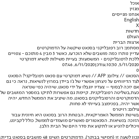
אוכל
מגזין
אנחנו מגייסים
English
X
חדשות
העולם
ארצות הברית
מסתמן: רוב רפובליקני בסנאט שיקשה על הדמוקרטים
עדיין נותרו כמה מושבים שלא הוכרעו, כאשר 3 מבין 4 מתוכם - צפויים
ללכת לרפובליקנים • המשמעות: בעיית משילות לנשיא דמוקרטי
5/11/2020, 10:30
,עודכן
6/11/2020, 07:46
0
הסנאט // צילום: AFP // נשיא דמוקרטי עם סנאט רפובליקני? הסנאט
לצד הדיווחים על ניצחון אפשרי של ג'ו ביידן במרוץ לנשיאות, נראה כי גם
אם יזכה לבסוף – צעדיו יוגבלו על ידי סנאט, שיהיה כפי שנראה
כעת,
בשליטה רפובליקנית
. קיימת גם אפשרות לתיקו במספר המושבים של
הדמוקרטים והרפובליקנים בסנאט, מה שיציב את הממשל החדש, יהיה
אשר יהיה, בפני
מצב בעייתי לא פחות
.
צילום: רויטרס
בשיטת הממשל האמריקאית, הבטחת הרוב בסנאט היא חיונית עבור
הזוכה בנשיאות. הסנאטורים מאשרים מועמדים לממשל, כולל לקבינט,
ויכולים להניע או לתקוע את סדר היום של הבית הלבן.
נכון לשעה זו (חמישי בבוקר), הדמוקרטים השיגו 48 מושבים בסנאט בדיוק