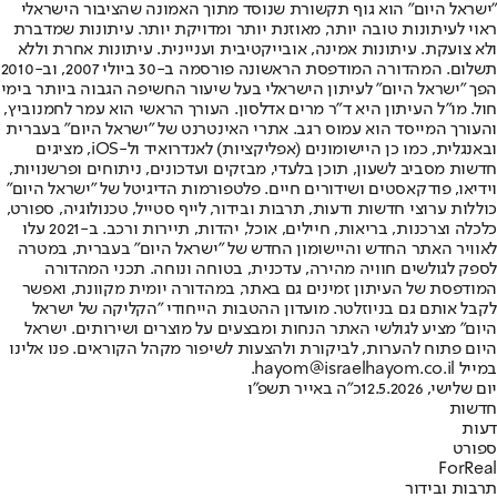
"ישראל היום" הוא גוף תקשורת שנוסד מתוך האמונה שהציבור הישראלי
ראוי לעיתונות טובה יותר, מאוזנת יותר ומדויקת יותר. עיתונות שמדברת
ולא צועקת. עיתונות אמינה, אובייקטיבית ועניינית. עיתונות אחרת וללא
תשלום. המהדורה המודפסת הראשונה פורסמה ב-30 ביולי 2007, וב-2010
הפך "ישראל היום" לעיתון הישראלי בעל שיעור החשיפה הגבוה ביותר בימי
חול. מו"ל העיתון היא ד"ר מרים אדלסון. העורך הראשי הוא עמר לחמנוביץ,
והעורך המייסד הוא עמוס רגב. אתרי האינטרנט של "ישראל היום" בעברית
ובאנגלית, כמו כן היישומונים (אפליקציות) לאנדרואיד ול-iOS, מציגים
חדשות מסביב לשעון, תוכן בלעדי, מבזקים ועדכונים, ניתוחים ופרשנויות,
וידיאו, פודקאסטים ושידורים חיים. פלטפורמות הדיגיטל של "ישראל היום"
כוללות ערוצי חדשות ודעות, תרבות ובידור, לייף סטייל, טכנולוגיה, ספורט,
כלכלה וצרכנות, בריאות, חיילים, אוכל, יהדות, תיירות ורכב. ב-2021 עלו
לאוויר האתר החדש והיישומון החדש של "ישראל היום" בעברית, במטרה
לספק לגולשים חוויה מהירה, עדכנית, בטוחה ונוחה. תכני המהדורה
המודפסת של העיתון זמינים גם באתר, במהדורה יומית מקוונת, ואפשר
לקבל אותם גם בניוזלטר. מועדון ההטבות הייחודי "הקליקה של ישראל
היום" מציע לגולשי האתר הנחות ומבצעים על מוצרים ושירותים. ישראל
היום פתוח להערות, לביקורת ולהצעות לשיפור מקהל הקוראים. פנו אלינו
במייל hayom@israelhayom.co.il.
יום שלישי, 12.5.2026
כ"ה באייר תשפ"ו
חדשות
דעות
ספורט
ForReal
תרבות ובידור