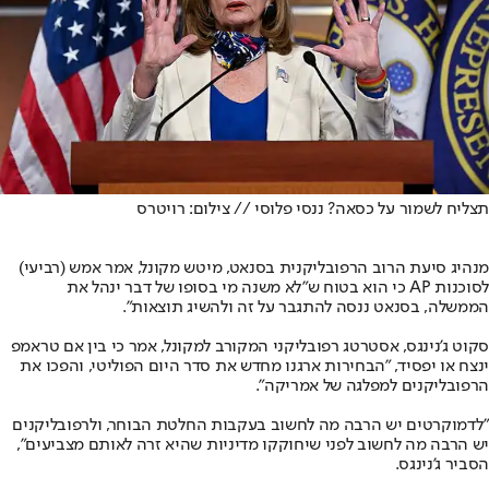
תצליח לשמור על כסאה? ננסי פלוסי // צילום: רויטרס
מנהיג סיעת הרוב הרפובליקנית בסנאט, מיטש מקונל, אמר אמש (רביעי)
לסוכנות AP כי הוא בטוח ש"לא משנה מי בסופו של דבר ינהל את
הממשלה, בסנאט ננסה להתגבר על זה ולהשיג תוצאות".
סקוט ג'נינגס, אסטרטג רפובליקני המקורב למקונל, אמר כי בין אם טראמפ
ינצח או יפסיד, "הבחירות ארגנו מחדש את סדר היום הפוליטי, והפכו את
הרפובליקנים למפלגה של אמריקה".
"לדמוקרטים יש הרבה מה לחשוב בעקבות החלטת הבוחר, ולרפובליקנים
יש הרבה מה לחשוב לפני שיחוקקו מדיניות שהיא זרה לאותם מצביעים",
הסביר ג'נינגס.