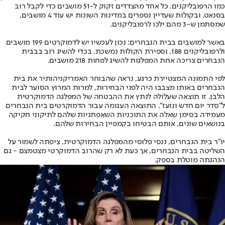
כמו הרפובליקנים. כל אחד מהצדדים זקוק ל-51 מושבים כדי לקבל רוב
בסנאט, ובקולות שעדיין נספרים במדינות השונות יש עוד 4 מושבים,
שמסתמן ש-3 מהם ילכו לרפובליקנים.
באשר למושבים בבית הנבחרים: נכון לעכשיו יש לדמוקרטים 199 מושבים
ולרפובליקנים 188, וספירת הקולות נמשכת. בכדי להשיג רוב בבבית
הנבחרים צריכה אחת המפלגות להשיג לפחות 218 מושבים.
לפי התמונה המצטיירת כרגע, נראה שהבוחר האמריקני
הותיר את בית
הנבחרים באותו מצב
בו היה לפני הבחירות, למרות המרוץ הסוער לבית
הלבן. זו תוצאה שעלולה לנתץ את ההבטחה של המפלגה הדמוקרטית
ל"סדר יום חדש ונועז". התוצאה העגומה עבור הדמוקרטים בית הנבחרים
מעמידה בסימן שאלה את התוכניות השאפתניות שלהם לתיקוני חקיקה
בנושאים שונים, אותם הבטיחו בקמפיין הבחירות שלהם.
יו"ר בית הנבחרים, ננסי פלוסי מהמפלגה הדמוקרטית, ציפתה לשמור על
השליטה בבית הנבחרים, אך כעת לא רק שהרוב הדמוקרטי מצטמצם - גם
הנהגתה מוטלת בספק.