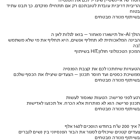
הסוד של איינשטיין שיגדיל לכם את הפנסיה
הריבית דריבית עובדת לטובתכם רק אם תתחילו מוקדם. כך תבנו עתיד
בטוח
בשיתוף מנורה מבטחים
אל תישארו מאחור – בואו לגלות לאן ה-AI הולך
הבינה המלאכותית לא תחליף אנשים, היא תחליף את מי שלא משתמש
בה!
בשיתוף HIT,המכון הטכנולוגי חולון
הטעויות שיחתכו לכם את קצבת הפנסיה
ממשיכת כספים ועד חוסר תכנון – הצעדים שיצילו את הכסף שלכם
בשיתוף מנורה מבטחים
רגע לפני פרישה: הטעות שאסור לעשות
תכנון פרישה הוא לא מותרות אלא הכרח. אל תכנעו לאדישות
בשיתוף מנורה מבטחים
איך 200 ש"ח בחודש הופכים ל140 אלף ?
צעדים קטנים שיכולים לסגור את הבור הפנסיוני בין נשים לגברים
בשיתוף מנורה מבטחים