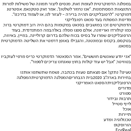
במפלגה הדמוקרטית לעומת זאת, מנסים ליצור תמונה של משילות למרות
התוצאות המסתמנות. "אנו נחזור לשלטון", אמר זאק פטקנאס, אסטרטג
דמוקרטי. "לרפובליקנים תהיה ברירה - לעזור לנו, או לעמוד בדרכנו".
מדינות המפתח בעד סנאט רפובליקני
הדמוקרטים זכו במושבים בסנאט במקומות בהם היה רוב דמוקרטי ברור,
כמו קולורדו ואריזונה, אולם ספגו מפלה באלהבמה המתנדנדת, בעוד
הרפובליקנים שמרו על בסיס בכוח שלהם בדרום קרוליינה, במיין, באיווה,
בטקסס, בקנזס ובמונטנה, והגבילו באופן דרמטי את השליטה הדמוקרטית
בסנאט.
"אני יודע שאנשים חוששים", אמר הסנאטור הדמוקרטי כריס מרפי לעוקביו
בטוויטר, "אבל יש עוד קולות בחוץ שאנחנו צריכים לספור".
טעינו? נתקן! אם מצאתם טעות בכתבה, נשמח שתשתפו אותנו
בחירות בארה''ב 2020
בית הנבחרים
המפלגה הדמוקרטית
המפלגה
הרפובליקנית
הסנאט האמריקני
מדורים
ספורט
תרבות ובידור
לייף סטייל
אוכל
תיירות
טכנולוגיה ומדע
הורוסקופ
ForReal