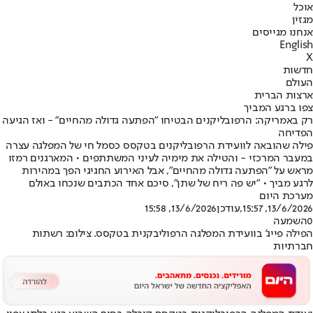
אוכל
מגזין
אנחנו מגייסים
English
X
חדשות
העולם
ארצות הברית
צפו ברגע המביך
רק באמריקה: הרפובליקנים הבטיחו "הפתעה גדולה מהחיים" - ואז הגיעה
הפדיחה
פילה שהובאה לוועידת הרפובליקנים בטקסס כסמל חי של המפלגה עצרה
במעבר המרכזי - והטילה את מימיה לעיני המשתתפים • המארגנים רמזו
מראש על "הפתעה גדולה מהחיים", אבל האירוע החגיגי הפך במהירות
לרגע מביך • "יש פה ריח של שתן", סיכם אחד הכתבים שנכחו באולם
מערכת היום
13/6/2026, 15:57
,עודכן
13/6/2026, 15:58
0
השמעה
הפילה פייג' בוועידת המפלגה הרפוליבקנית בטקסס. צילום: רשתות
חברתיות