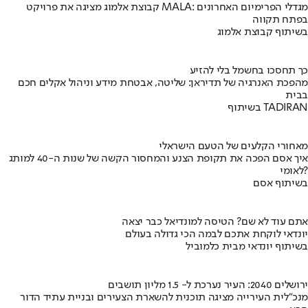
קבוצת אלמוג מציגה את פרויקט MALA: מגדלי הפרימיום האחרונים
בפתח תקווה
בשיתוף קבוצת אלמוג
כך תחסכו בחשמל בלי להזיע
מהפכת האנרגיה של תדיראן: שליטה, אבטחת מידע וניהול אקלים חכם
בבית
בשיתוף TADIRAN
מאחורי הקלעים של הטעם הישראלי
איך אסם הפכה את תקופת הצנע והמחסור הקשה של שנות ה-40 למותג
לאומי?
בשיתוף אסם
אתם עוד לא שם? הטיסה למונדיאל כבר יצאה
יונדאי לוקחת אתכם לבמה הכי גדולה בעולם
בשיתוף יונדאי מבית כלמוביל
ירושלים 2040: העיר נערכת ל- 1.5 מליון תושבים
מנכ"לית העירייה מציגה תוכנית להשארת הצעירים ובניית עתיד הדור