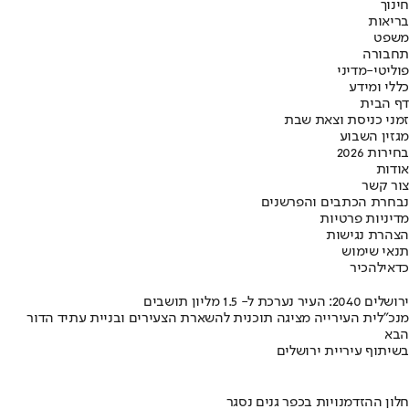
חינוך
בריאות
משפט
תחבורה
פוליטי-מדיני
כללי ומידע
דף הבית
זמני כניסת וצאת שבת
מגזין השבוע
בחירות 2026
אודות
צור קשר
נבחרת הכתבים והפרשנים
מדיניות פרטיות
הצהרת נגישות
תנאי שימוש
כדאי
להכיר
ירושלים 2040: העיר נערכת ל- 1.5 מליון תושבים
מנכ"לית העירייה מציגה תוכנית להשארת הצעירים ובניית עתיד הדור
הבא
בשיתוף עיריית ירושלים
חלון ההזדמנויות בכפר גנים נסגר