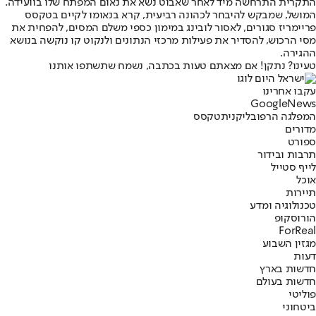
התקרית התרחשה מיד לאחר שאבוט נשא את נאום המפתח שלו בוועידה.
המושל, שמבקש להיבחר לכהונה רביעית, קרא בנאומו לקיים בטקסס
פריימריז סגורים, לאסור לובינג במימון כספי משלם המסים, להפחית את
מסי הרכוש, להסדיר את פעילות מרכזי הנתונים ולנקוט קו נוקשה בנושא
ההגירה.
טעינו? נתקן! אם מצאתם טעות בכתבה, נשמח שתשתפו אותנו
עקבו אחרינו
G
o
o
g
l
e
News
המפלגה הרפובליקנית
טקסס
מדורים
ספורט
תרבות ובידור
לייף סטייל
אוכל
תיירות
טכנולוגיה ומדע
הורוסקופ
ForReal
מגזין השבוע
דעות
חדשות בארץ
חדשות בעולם
פוליטי
ביטחוני