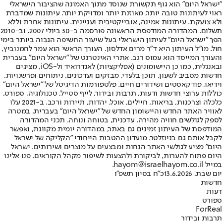
"ישראל היום" הוא גוף תקשורת שנוסד מתוך האמונה שהציבור הישראלי
ראוי לעיתונות טובה יותר, מאוזנת יותר ומדויקת יותר. עיתונות שמדברת
ולא צועקת. עיתונות אמינה, אובייקטיבית ועניינית. עיתונות אחרת וללא
תשלום. המהדורה המודפסת הראשונה פורסמה ב-30 ביולי 2007, וב-2010
הפך "ישראל היום" לעיתון הישראלי בעל שיעור החשיפה הגבוה ביותר בימי
חול. מו"ל העיתון היא ד"ר מרים אדלסון. העורך הראשי הוא עמר לחמנוביץ,
והעורך המייסד הוא עמוס רגב. אתרי האינטרנט של "ישראל היום" בעברית
ובאנגלית, כמו כן היישומונים (אפליקציות) לאנדרואיד ול-iOS, מציגים
חדשות מסביב לשעון, תוכן בלעדי, מבזקים ועדכונים, ניתוחים ופרשנויות,
וידיאו, פודקאסטים ושידורים חיים. פלטפורמות הדיגיטל של "ישראל היום"
כוללות ערוצי חדשות ודעות, תרבות ובידור, לייף סטייל, טכנולוגיה, ספורט,
כלכלה וצרכנות, בריאות, חיילים, אוכל, יהדות, תיירות ורכב. ב-2021 עלו
לאוויר האתר החדש והיישומון החדש של "ישראל היום" בעברית, במטרה
לספק לגולשים חוויה מהירה, עדכנית, בטוחה ונוחה. תכני המהדורה
המודפסת של העיתון זמינים גם באתר, במהדורה יומית מקוונת, ואפשר
לקבל אותם גם בניוזלטר. מועדון ההטבות הייחודי "הקליקה של ישראל
היום" מציע לגולשי האתר הנחות ומבצעים על מוצרים ושירותים. ישראל
היום פתוח להערות, לביקורת ולהצעות לשיפור מקהל הקוראים. פנו אלינו
במייל hayom@israelhayom.co.il.
יום שבת, 13.6.2026
כ"ח בסיון תשפ"ו
חדשות
דעות
ספורט
ForReal
תרבות ובידור