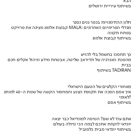
הבא
בשיתוף עיריית ירושלים
חלון ההזדמנויות בכפר גנים נסגר
קבוצת אלמוג מציגה את פרויקט MALA: מגדלי הפרימיום האחרונים
בפתח תקווה
בשיתוף קבוצת אלמוג
כך תחסכו בחשמל בלי להזיע
מהפכת האנרגיה של תדיראן: שליטה, אבטחת מידע וניהול אקלים חכם
בבית
בשיתוף TADIRAN
מאחורי הקלעים של הטעם הישראלי
איך אסם הפכה את תקופת הצנע והמחסור הקשה של שנות ה-40 למותג
לאומי?
בשיתוף אסם
אתם עוד לא שם? הטיסה למונדיאל כבר יצאה
יונדאי לוקחת אתכם לבמה הכי גדולה בעולם
בשיתוף יונדאי מבית כלמוביל