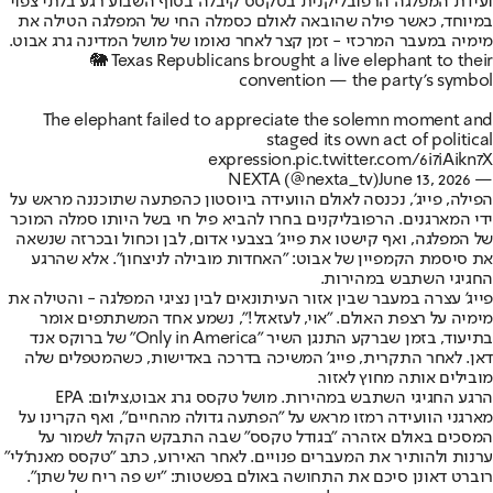
ועידת המפלגה הרפובליקנית בטקסס קיבלה בסוף השבוע רגע בלתי צפוי
במיוחד, כאשר פילה שהובאה לאולם כסמלה החי של המפלגה הטילה את
מימיה במעבר המרכזי - זמן קצר לאחר נאומו של מושל המדינה גרג אבוט.
🐘 Texas Republicans brought a live elephant to their
convention — the party’s symbol
The elephant failed to appreciate the solemn moment and
staged its own act of political
expression.
pic.twitter.com/6i7iAikn7X
June 13, 2026
— NEXTA (@nexta_tv)
הפילה, פייג', נכנסה לאולם הוועידה ביוסטון כהפתעה שתוכננה מראש על
ידי המארגנים. הרפובליקנים בחרו להביא פיל חי בשל היותו סמלה המוכר
של המפלגה, ואף קישטו את פייג' בצבעי אדום, לבן וכחול ובכרזה שנשאה
את סיסמת הקמפיין של אבוט: "האחדות מובילה לניצחון". אלא שהרגע
החגיגי השתבש במהירות.
פייג' עצרה במעבר שבין אזור העיתונאים לבין נציגי המפלגה - והטילה את
מימיה על רצפת האולם. "אוי, לעזאזל!", נשמע אחד המשתתפים אומר
בתיעוד, בזמן שברקע התנגן השיר "Only in America" של ברוקס אנד
דאן. לאחר התקרית, פייג' המשיכה בדרכה באדישות, כשהמטפלים שלה
מובילים אותה מחוץ לאזור.
הרגע החגיגי השתבש במהירות. מושל טקסס גרג אבוט,צילום: EPA
מארגני הוועידה רמזו מראש על "הפתעה גדולה מהחיים", ואף הקרינו על
המסכים באולם אזהרה "בגודל טקסס" שבה התבקש הקהל לשמור על
ערנות ולהותיר את המעברים פנויים. לאחר האירוע, כתב "טקסס מאנת'לי"
רוברט דאונן סיכם את התחושה באולם בפשטות: "יש פה ריח של שתן".