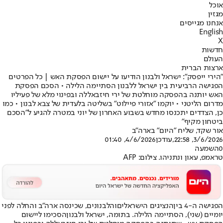
אוכל
מגזין
אנחנו מגייסים
English
X
חדשות
העולם
ארצות הברית
"הירי ייפסק": ישראל ולבנון הודיעו על יישום הפסקת האש | כל הפרטים
הפגישה הרביעית בין ישראל ללבנון הסתיימה הלילה • הסכם הפסקת
האש יותנה בהפסקה מוחלטת של ירי חיזבאללה ובפינוי מלא של פעיליו
מדרום הליטני • יוקמו "אזורי פיילוט" בשליטה בלעדית של צבא לבנון • כמו
כן, הצדדים יתכנסו מחדש בשבוע האחרון של יוני במטרה להגיע ל"הסכם
ביטחון מקיף"
אור שקד, שליח "היום" בארה"ב
3/6/2026, 22:58
,עודכן
4/6/2026, 01:40
0
השמעה
טראמפ, עאון ונתניהו. צילום: AFP
הפגישה ה-4 בין
הנציגים הישראלים
והלבנונים, שכינסה ארה"ב והחלה לפני
יומיים (שני), הסתיימה הלילה. בתומה, ישראל ולבנון
הסכימו ליישום