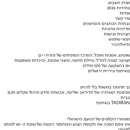
מגזין השבוע
בחירות 2026
אודות
צור קשר
נבחרת הכתבים והפרשנים
מדיניות פרטיות
הצהרת נגישות
תנאי שימוש
כדאי
להכיר
שופינג, אמנות ואוכל: המרכז המתחדש של מזרח י-ם
קפיצה קטנה לחו"ל: טיילת חדשה, מיצגי אמנות, וכיכרות משופצות
בהשקעה של 100 מיליון ₪
בשיתוף עיריית ירושלים
כך תחסכו בחשמל בלי להזיע
מהפכת האנרגיה של תדיראן: שליטה, אבטחת מידע וניהול אקלים חכם
בבית
בשיתוף TADIRAN
מאחורי הקלעים של הטעם הישראלי
איך אסם הפכה את תקופת הצנע והמחסור הקשה של שנות ה-40 למותג
לאומי?