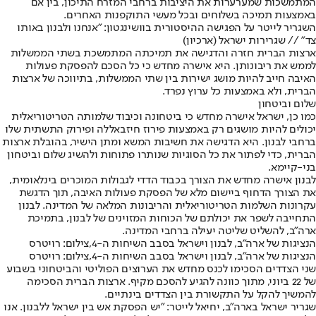
המתמשכות שמערערות את היציבות ברחבי המזרח התיכון, בין אם
באמצעות תמיכה בשלוחים ובכל מעשי התוקפנות האחרים.
השגריר לייטר על הפגישה ההיסטורית בוושינגטון: "אנחנו ולבנון באותו
צד" // שגרירות ישראל (ארכיון)
ארצות הברית חזרה והדגישה את תמיכתה המתמשכת בשתי הממשלות
לממש את ריבונותן. היא אישרה מחדש כי כל הסכם להפסקת פעולות
האיבה חייב להיות מושג ישירות בין שתי הממשלות, בתיווכה של ארצות
הברית, ולא באמצעות כל ערוץ נפרד.
שלום וביטחון
כמו כן, ישראל אישרה מחדש כי ביטחונה וכיבוד שלמותה הטריטוריאלית
יכולים להיות מושגים רק באמצעות פירוז חיזבאללה ופירוק התשתית שלו
ברחבי לבנון. היא הדגישה את חשיבות המשא ומתן הישיר, בהובלת ארצות
הברית, כדי לפתור את כל הסוגיות שנותרו פתוחות ולהשיג שלום וביטחון
בני-קיימא.
לבנון אישרה מחדש את הצורך בכבוד הדדי לגבולות המוכרים בינלאומית,
את הצורך הדחוף ביישום מלא של הפסקת פעולות האיבה, תוך הדגשת
עקרונות השלמות הטריטוריאלית והריבונות המלאה של המדינה. לבנון
התחייבה לשפר את יכולתם של הכוחות המזוינים של לבנון, בתמיכת
ארה"ב, להשליט שליטה יעילה ברחבי המדינה.
הנציגות של ארה"ב, לבנון וישראל בסבב השיחות ה-4,צילום: רויטרס
הנציגות של ארה"ב, לבנון וישראל בסבב השיחות ה-4,צילום: רויטרס
שני הצדדים הסכימו לכנס מחדש את הערוצים הפוליטי והביטחוני בשבוע
של 22 ביוני, מתוך כוונה להגיע להסכם מקיף. ארצות הברית הסכימה
להמשיך להקל על התקשורת בין הצדדים בינתיים.
שגריר ישראל בארה"ב, יחיאל לייטר: "יש הפסקת אש בין ישראל ללבנון. אנו