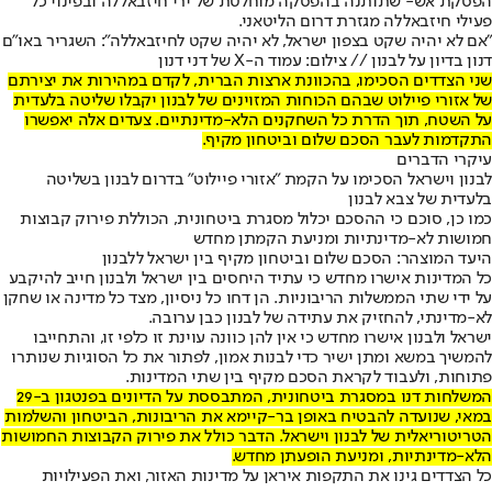
הפסקת אש
- שתותנה בהפסקה מוחלטת של ירי חיזבאללה ובפינוי כל
פעילי חיזבאללה מגזרת דרום הליטאני.
"אם לא יהיה שקט בצפון ישראל, לא יהיה שקט לחיזבאללה": השגריר באו"ם
דנון בדיון על לבנון // צילום: עמוד ה-X של דני דנון
שני הצדדים הסכימו, בהכוונת ארצות הברית, לקדם במהירות את יצירתם
של אזורי פיילוט שבהם הכוחות המזוינים של לבנון יקבלו שליטה בלעדית
על השטח, תוך הדרת כל השחקנים הלא-מדינתיים. צעדים אלה יאפשרו
התקדמות לעבר הסכם שלום וביטחון מקיף.
עיקרי הדברים
לבנון וישראל הסכימו על הקמת "אזורי פיילוט" בדרום לבנון בשליטה
בלעדית של צבא לבנון
כמו כן, סוכם כי ההסכם יכלול מסגרת ביטחונית, הכוללת פירוק קבוצות
חמושות לא-מדינתיות ומניעת הקמתן מחדש
היעד המוצהר: הסכם שלום וביטחון מקיף בין ישראל ללבנון
כל המדינות אישרו מחדש כי עתיד היחסים בין ישראל ולבנון חייב להיקבע
על ידי שתי הממשלות הריבוניות. הן דחו כל ניסיון, מצד כל מדינה או שחקן
לא-מדינתי, להחזיק את עתידה של לבנון כבן ערובה.
ישראל ולבנון אישרו מחדש כי אין להן כוונה עוינת זו כלפי זו, והתחייבו
להמשיך במשא ומתן ישיר כדי לבנות אמון, לפתור את כל הסוגיות שנותרו
פתוחות, ולעבוד לקראת הסכם מקיף בין שתי המדינות.
המשלחות דנו במסגרת ביטחונית, המתבססת על הדיונים בפנטגון ב-29
במאי, שנועדה להבטיח באופן בר-קיימא את הריבונות, הביטחון והשלמות
הטריטוריאלית של לבנון וישראל. הדבר כולל את פירוק הקבוצות החמושות
הלא-מדינתיות, ומניעת הופעתן מחדש.
כל הצדדים גינו את התקפות איראן על מדינות האזור, ואת הפעילויות