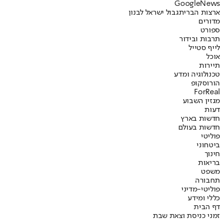
G
o
o
g
l
e
News
ארצות הברית
גבול ישראל לבנון
מדורים
ספורט
תרבות ובידור
לייף סטייל
אוכל
תיירות
טכנולוגיה ומדע
הורוסקופ
ForReal
מגזין השבוע
דעות
חדשות בארץ
חדשות בעולם
פוליטי
ביטחוני
חינוך
בריאות
משפט
תחבורה
פוליטי-מדיני
כללי ומידע
דף הבית
זמני כניסת וצאת שבת