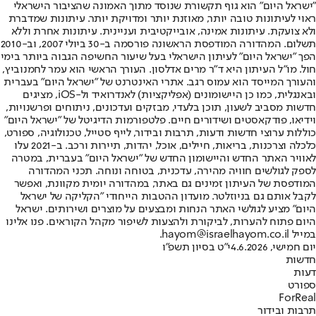
"ישראל היום" הוא גוף תקשורת שנוסד מתוך האמונה שהציבור הישראלי
ראוי לעיתונות טובה יותר, מאוזנת יותר ומדויקת יותר. עיתונות שמדברת
ולא צועקת. עיתונות אמינה, אובייקטיבית ועניינית. עיתונות אחרת וללא
תשלום. המהדורה המודפסת הראשונה פורסמה ב-30 ביולי 2007, וב-2010
הפך "ישראל היום" לעיתון הישראלי בעל שיעור החשיפה הגבוה ביותר בימי
חול. מו"ל העיתון היא ד"ר מרים אדלסון. העורך הראשי הוא עמר לחמנוביץ,
והעורך המייסד הוא עמוס רגב. אתרי האינטרנט של "ישראל היום" בעברית
ובאנגלית, כמו כן היישומונים (אפליקציות) לאנדרואיד ול-iOS, מציגים
חדשות מסביב לשעון, תוכן בלעדי, מבזקים ועדכונים, ניתוחים ופרשנויות,
וידיאו, פודקאסטים ושידורים חיים. פלטפורמות הדיגיטל של "ישראל היום"
כוללות ערוצי חדשות ודעות, תרבות ובידור, לייף סטייל, טכנולוגיה, ספורט,
כלכלה וצרכנות, בריאות, חיילים, אוכל, יהדות, תיירות ורכב. ב-2021 עלו
לאוויר האתר החדש והיישומון החדש של "ישראל היום" בעברית, במטרה
לספק לגולשים חוויה מהירה, עדכנית, בטוחה ונוחה. תכני המהדורה
המודפסת של העיתון זמינים גם באתר, במהדורה יומית מקוונת, ואפשר
לקבל אותם גם בניוזלטר. מועדון ההטבות הייחודי "הקליקה של ישראל
היום" מציע לגולשי האתר הנחות ומבצעים על מוצרים ושירותים. ישראל
היום פתוח להערות, לביקורת ולהצעות לשיפור מקהל הקוראים. פנו אלינו
במייל hayom@israelhayom.co.il.
יום חמישי, 4.6.2026
י"ט בסיון תשפ"ו
חדשות
דעות
ספורט
ForReal
תרבות ובידור