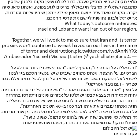
מלאי תקווה שהיא תחזיק מעמד, ברור לכולם שאין מקום בלבנון שחסין
מתגובה ישראלית. מחבלי חיזבאללה צריכים לנוע צפונה, ואנחנו נדאג שזה
יקרה. מקווים מאוד שזה ייושם באופן מיידי. ייתכן שיהיו עליות ומורדות,
אך ישראל ולבנון נחושות ליישם את פרטי ההסכם.
What today’s outcome reiterates:
Israel and Lebanon want Iran out of our region.
Together, we will work to make sure that Iran and its terror
proxies won’t continue to wreak havoc on our lives in the name
of terror and destruction.
pic.twitter.com/iwdAn7NYXk
June 4,
— Ambassador Yechiel (Michael) Leiter (@yechielleiter)
2026
"חיזבאללה על הברכיים", הוסיף לייטר. "והם ימשיכו להיות, אם לא על
הברכיים, על הרצפה. אנחנו מקווים שיבינו שיש עכשיו הסכם בין לבנון
לישראל על הפסקת האש, ויש נחישות של צבא לבנון לטפל בחיזבאללה כמו
שצריך - ועם גיבוי אמריקני".
על סעיף "אזורי הפיילוט" בהסכם אמר כי "הוא יונחה על ידי ארצות הברית.
יחידות מיוחדות בצבא לבנון ישתלטו על אזורים שונים ויתפרסו בהדרגה
ברחבי הדרום, כדי שלא ניכנס שוב לדפוס שבו ישראל עוזבת, חיזבאללה
חוזר, ואנחנו עוברים את אותו דבר כמו ב-40 השנים האחרונות".
על הסכם שלום אמר: "לאט לאט נגיע למצב של נורמליזציה בין שתי מדינות.
זה תהליך. מי שחושב שזה יעשה ב'הוקוס פוקוס', פשוט טועה".
טעינו? נתקן! אם מצאתם טעות בכתבה, נשמח שתשתפו אותנו
עקבו אחרינו