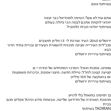
בשיתוף אסם
אתם עוד לא שם? הטיסה למונדיאל כבר יצאה
יונדאי לוקחת אתכם לבמה הכי גדולה בעולם
בשיתוף יונדאי מבית כלמוביל
ירושלים 2040: העיר נערכת ל- 1.5 מליון תושבים
מנכ"לית העירייה מציגה תוכנית להשארת הצעירים ובניית עתיד הדור
הבא
בשיתוף עיריית ירושלים
שופינג, אמנות ואוכל: המרכז המתחדש של מזרח י-ם
קפיצה קטנה לחו"ל: טיילת חדשה, מיצגי אמנות, וכיכרות משופצות
בהשקעה של 100 מיליון ₪
בשיתוף עיריית ירושלים
כך תחסכו בחשמל בלי להזיע
מהפכת האנרגיה של תדיראן: שליטה, אבטחת מידע וניהול אקלים חכם
בבית
בשיתוף TADIRAN