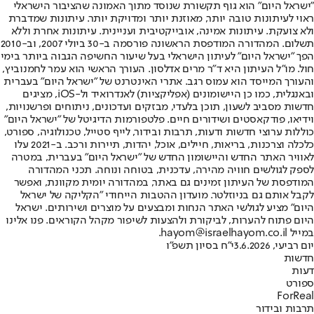
"ישראל היום" הוא גוף תקשורת שנוסד מתוך האמונה שהציבור הישראלי
ראוי לעיתונות טובה יותר, מאוזנת יותר ומדויקת יותר. עיתונות שמדברת
ולא צועקת. עיתונות אמינה, אובייקטיבית ועניינית. עיתונות אחרת וללא
תשלום. המהדורה המודפסת הראשונה פורסמה ב-30 ביולי 2007, וב-2010
הפך "ישראל היום" לעיתון הישראלי בעל שיעור החשיפה הגבוה ביותר בימי
חול. מו"ל העיתון היא ד"ר מרים אדלסון. העורך הראשי הוא עמר לחמנוביץ,
והעורך המייסד הוא עמוס רגב. אתרי האינטרנט של "ישראל היום" בעברית
ובאנגלית, כמו כן היישומונים (אפליקציות) לאנדרואיד ול-iOS, מציגים
חדשות מסביב לשעון, תוכן בלעדי, מבזקים ועדכונים, ניתוחים ופרשנויות,
וידיאו, פודקאסטים ושידורים חיים. פלטפורמות הדיגיטל של "ישראל היום"
כוללות ערוצי חדשות ודעות, תרבות ובידור, לייף סטייל, טכנולוגיה, ספורט,
כלכלה וצרכנות, בריאות, חיילים, אוכל, יהדות, תיירות ורכב. ב-2021 עלו
לאוויר האתר החדש והיישומון החדש של "ישראל היום" בעברית, במטרה
לספק לגולשים חוויה מהירה, עדכנית, בטוחה ונוחה. תכני המהדורה
המודפסת של העיתון זמינים גם באתר, במהדורה יומית מקוונת, ואפשר
לקבל אותם גם בניוזלטר. מועדון ההטבות הייחודי "הקליקה של ישראל
היום" מציע לגולשי האתר הנחות ומבצעים על מוצרים ושירותים. ישראל
היום פתוח להערות, לביקורת ולהצעות לשיפור מקהל הקוראים. פנו אלינו
במייל hayom@israelhayom.co.il.
יום רביעי, 3.6.2026
י"ח בסיון תשפ"ו
חדשות
דעות
ספורט
ForReal
תרבות ובידור