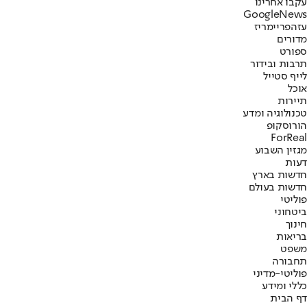
עקבו אחרינו
G
o
o
g
l
e
News
עזה
פריימריז
מדורים
ספורט
תרבות ובידור
לייף סטייל
אוכל
תיירות
טכנולוגיה ומדע
הורוסקופ
ForReal
מגזין השבוע
דעות
חדשות בארץ
חדשות בעולם
פוליטי
ביטחוני
חינוך
בריאות
משפט
תחבורה
פוליטי-מדיני
כללי ומידע
דף הבית