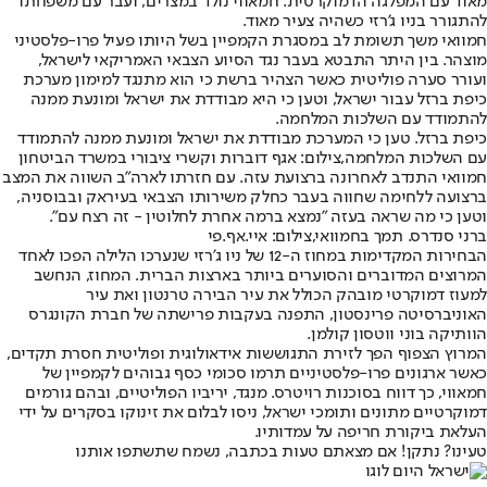
מאוד עם המפלגה הדמוקרטית. חמאווי נולד במצרים, ועבר עם משפחתו
להתגורר בניו ג'רזי כשהיה צעיר מאוד.
חמוואי משך תשומת לב במסגרת הקמפיין בשל היותו פעיל פרו-פלסטיני
מוצהר. בין היתר התבטא בעבר נגד הסיוע הצבאי האמריקאי לישראל,
ועורר סערה פוליטית כאשר הצהיר ברשת כי הוא מתנגד למימון מערכת
כיפת ברזל עבור ישראל, וטען כי היא מבודדת את ישראל ומונעת ממנה
להתמודד עם השלכות המלחמה.
כיפת ברזל. טען כי המערכת מבודדת את ישראל ומונעת ממנה להתמודד
עם השלכות המלחמה,צילום: אגף דוברות וקשרי ציבורי במשרד הביטחון
חמוואי התנדב לאחרונה ברצועת עזה. עם חזרתו לארה"ב השווה את המצב
ברצועה ללחימה שחווה בעבר כחלק משירותו הצבאי בעיראק ובבוסניה,
וטען כי מה שראה בעזה "נמצא ברמה אחרת לחלוטין - זה רצח עם".
ברני סנדרס. תמך בחמוואי,צילום: איי.אף.פי
הבחירות המקדימות במחוז ה-12 של ניו ג'רזי שנערכו הלילה הפכו לאחד
המרוצים המדוברים והסוערים ביותר בארצות הברית. המחוז, הנחשב
למעוז דמוקרטי מובהק הכולל את עיר הבירה טרנטון ואת עיר
האוניברסיטה פרינסטון, התפנה בעקבות פרישתה של חברת הקונגרס
הוותיקה בוני ווטסון קולמן.
המרוץ הצפוף הפך לזירת התגוששות אידאולוגית ופוליטית חסרת תקדים,
כאשר ארגונים פרו-פלסטיניים תרמו סכומי כסף גבוהים לקמפיין של
חמאווי, כך דווח בסוכנות רויטרס. מנגד, יריביו הפוליטיים, ובהם גורמים
דמוקרטיים מתונים ותומכי ישראל, ניסו לבלום את זינוקו בסקרים על ידי
העלאת ביקורת חריפה על עמדותיו.
טעינו? נתקן! אם מצאתם טעות בכתבה, נשמח שתשתפו אותנו