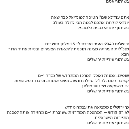
בשיתוף אסם
אתם עוד לא שם? הטיסה למונדיאל כבר יצאה
יונדאי לוקחת אתכם לבמה הכי גדולה בעולם
בשיתוף יונדאי מבית כלמוביל
ירושלים 2040: העיר נערכת ל- 1.5 מליון תושבים
מנכ"לית העירייה מציגה תוכנית להשארת הצעירים ובניית עתיד הדור
הבא
בשיתוף עיריית ירושלים
שופינג, אמנות ואוכל: המרכז המתחדש של מזרח י-ם
קפיצה קטנה לחו"ל: טיילת חדשה, מיצגי אמנות, וכיכרות משופצות
בהשקעה של 100 מיליון ₪
בשיתוף עיריית ירושלים
כך ירושלים ממציאה את עצמה מחדש
לא רק קודש – המהפכה המודרנית שעוברת י-ם מחזירה אותה לפסגת
התיירות הישראלית
בשיתוף עיריית ירושלים