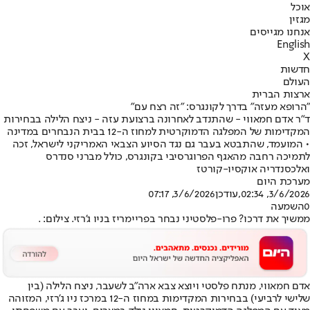
אוכל
מגזין
אנחנו מגייסים
English
X
חדשות
העולם
ארצות הברית
"הרופא מעזה" בדרך לקונגרס: "זה רצח עם"
ד"ר אדם חמאווי - שהתנדב לאחרונה ברצועת עזה - ניצח הלילה בבחירות
המקדימות של המפלגה הדמוקרטית למחוז ה-12 בבית הנבחרים במדינה
• המועמד, שהתבטא בעבר גם נגד הסיוע הצבאי האמריקני לישראל, זכה
לתמיכה רחבה מהאגף הפרוגרסיבי בקונגרס, כולל מברני סנדרס
ואלכסנדריה אוקסיו-קורטז
מערכת היום
3/6/2026, 02:34
,עודכן
3/6/2026, 07:17
0
השמעה
ממשיך את דרכו? פרו-פלסטיני נבחר בפריימריז בניו ג'רזי. צילום: .
אדם חמאווי, מנתח פלסטי ויוצא צבא ארה"ב לשעבר, ניצח הלילה (בין
שלישי לרביעי) בבחירות המקדימות במחוז ה-12 במרכז ניו ג'רזי, המזוהה