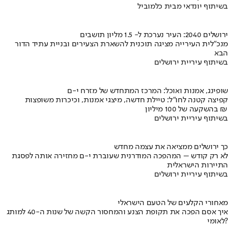
בשיתוף יונדאי מבית כלמוביל
ירושלים 2040: העיר נערכת ל- 1.5 מליון תושבים
מנכ"לית העירייה מציגה תוכנית להשארת הצעירים ובניית עתיד הדור
הבא
בשיתוף עיריית ירושלים
שופינג, אמנות ואוכל: המרכז המתחדש של מזרח י-ם
קפיצה קטנה לחו"ל: טיילת חדשה, מיצגי אמנות, וכיכרות משופצות
בהשקעה של 100 מיליון ₪
בשיתוף עיריית ירושלים
כך ירושלים ממציאה את עצמה מחדש
לא רק קודש – המהפכה המודרנית שעוברת י-ם מחזירה אותה לפסגת
התיירות הישראלית
בשיתוף עיריית ירושלים
מאחורי הקלעים של הטעם הישראלי
איך אסם הפכה את תקופת הצנע והמחסור הקשה של שנות ה-40 למותג
לאומי?