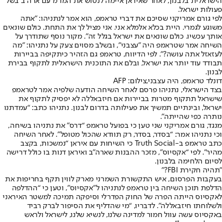
הישראלית בלבנון
, לאחר שאיראן איימה לנטוש את המו”מ עם ארה”ב בשל
פעולות ישראל.
לפי גורם אמריקני שסיכם את דברי טראמפ, הוא אמר לנתניהו: "אתה
משוגע לגמרי. היית בכלא אלמלא אני. אני מציל לך את התחת. כולם שונאים
אותך עכשיו. כולם שונאים את ישראל בגלל זה". מקור נוסף שתודרך על
השיחה אמר שטראמפ היה "עצבני", ובשלב מסוים צעק על נתניהו: "מה
לעזאזל אתה עושה?". לפי הדיווח, טראמפ גם הזהיר כי
תקיפה בביירות
תבודד עוד יותר את ישראל
, ובלם את התוכנית הישראלית לתקוף בבירת
לבנון.
דונלד טראמפ, היה עצבני,צילום: AFP
בצד הישראלי, נתניהו פרסם לאחר השיחה הודעה שלפיה אמר לטראמפ
שישראל תתקוף מטרות בביירות אם חיזבאללה לא יפסיק לתקוף את
ישראל, ובינתיים תמשיך את פעילותה בדרום לבנון. נתניהו כתב: “עמדתנו
נותרה כפי שהייתה”.
מנגד, גורם אמריקני שני טען כי בפועל טראמפ “דרס” את נתניהו בשיחה,
וכי נתניהו אמר: “בסדר, בסדר, רק תוודא שהכול מטופל”. לאחר השיחה
כתב טראמפ ב-Truth Social כי השיחות עם איראן “נמשכות, בקצב
מהיר”. לפי “אקסיוס”, מזכר ההבנות שארה”ב ואיראן דנות בו כולל דרישה
לסיום הלחימה בלבנון.
"תהיה חקירת FBI?"
בעקבות הפרסום, איש התקשורת השמרני מארק לווין תקף בחריפות את
הדלפת תוכן השיחה בין טראמפ לנתניהו ל”אקסיוס”, וטען כי “ההדלפה
לאקסיוס הייתה הפרה של החוק הפדרלי וסיפקה תמיכה למשטר האיראני
ולשלוחתו חיזבאללה”. לדבריו, “מי שהדליף את הסיפור לברק רביד
באקסיוס עשה עוול חמור למדינה שלנו, לנשיא שלנו, לישראל ולראש