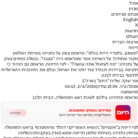
אוכל
מגזין
אנחנו מגייסים
English
X
חדשות
העולם
ארצות הברית
דיווח
"משוגע, בלעדיי היית בכלא": טראמפ צעק על נתניהו בשיחת הטלפון
מקור שתודרך על השיחה אמר שטראמפ היה “עצבני”, ובשלב מסוים צעק
על נתניהו: “מה לעזאזל אתה עושה?” • לפי הדיווח, טראמפ גם הזהיר כי
תקיפה בביירות תבודד עוד יותר את ישראל, ובלם את התוכנית הישראלית
לתקוף בבירת לבנון
אור שקד, שליח "היום" בארה"ב
1/6/2026, 23:06
,עודכן
2/6/2026, 06:43
0
השמעה
טראמפ ונתניהו. צילום: לשכת ראש הממשלה, הבית הלבן
לפי דיווח ב"אקסיוס",
הנשיא האמריקני דונלד טראמפ
נזף בראש הממשלה
בנימין נתניהו בשיחת טלפון חריפה אמש (שני) בעקבות
ההסלמה