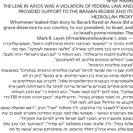
ממשלת ישראל”.
THE LEAK IN AXIOS WAS A VIOLATION OF FEDERAL LAW AND
PROVIDED SUPPORT TO THE IRANIAN REGIME AND ITS
HEZBOLLAH PROXY
Whomever leaked that story to Barack Ravid at Axios did a
grave disservice to our country, to our president, to Israel, and
to Israel's prime minister. The…
June 1, 2026
— Mark R. Levin (@marklevinshow)
לווין הזהיר כי “המשטר האיראני ירוויח מההדלפה הזאת”, משום שלדבריו
בטהרן יראו בכך סימן לכך שארה”ב “חלשה ונואשת לעסקה”, ואף כמי
ש”נחלצת להגנת חיזבאללה”. הוא הוסיף כי “גם העם הישראלי יהיה זועם”,
שכן “הטילים מכוונים אליהם, לא לוושינגטון”.
"פגיעה פוליטית הרסנית"
לווין טען כי מה שנועד להיות "פגיעה פוליטית הרסנית בנתניהו" באמצעות
הדלפת שיחה פרטית בין ראשי מדינות, גרם בפועל “נזק רב לנו
ולאסטרטגיה הצבאית והדיפלומטית שלנו”. לדבריו, אם המדליפים או
גורמים אחרים סבורים ש”ישראל צריכה לוותר על הישרדותה למען איזו
עסקה”, צפוי להם “לקח קשה מאוד”. הוא הוסיף כי “אם תוכן השיחה
מדויק, זה חמור מספיק בעיניי”, ודרש לדעת: “האם תהיה חקירת FBI כדי
לקבוע מי הדליף? ואם לא, למה לא?”.
הרמטכ"ל לשעבר גדי איזנקוט, יו"ר מפלגת "ישר!" הגיב: "ראש ממשלה ששם
את האינטרס האישי - משפטי שלו לפני טובת המדינה ומקריב לשם כך את
הצפון ותושביו חייב הסבר לעם ישראל וחייב לסיים את תפקידו".
אלוף במיל׳, ח"כ אלעזר שטרן ממפלגת "יש עתיד": "כשהחבר הכי טוב שלך
וגם שלנו, נשיא ארה״ב דונלד טראמפ, זה שסיפרתם שהוא 'עושה כל מה