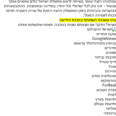
שנתניהו רוצה' אומר בשיחה לראש ממשלת ישראל 'כולם שונאים אותך
עכשיו' - זהו נזק לכל ישראלי וכל יהודי, במדינה ובתפוצות. ‏ההתבטאויות
הגזעניות והבזויות בזמן הממשלה הרעה הזאת של שריה ויועציה תרמו
רבות לאמירה הזאת".
ביני אשכנזי השתתף בהכנת הידיעה
טעינו? נתקן! אם מצאתם טעות בכתבה, נשמח שתשתפו אותנו
עקבו אחרינו
G
o
o
g
l
e
News
בנימין נתניהו
דונלד טראמפ
מדורים
ספורט
תרבות ובידור
לייף סטייל
אוכל
תיירות
טכנולוגיה ומדע
הורוסקופ
ForReal
מגזין השבוע
דעות
חדשות בארץ
חדשות בעולם
פוליטי
ביטחוני