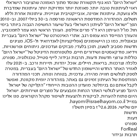
"ישראל היום" הוא גוף תקשורת שנוסד מתוך האמונה שהציבור הישראלי
ראוי לעיתונות טובה יותר, מאוזנת יותר ומדויקת יותר. עיתונות שמדברת
ולא צועקת. עיתונות אמינה, אובייקטיבית ועניינית. עיתונות אחרת וללא
תשלום. המהדורה המודפסת הראשונה פורסמה ב-30 ביולי 2007, וב-2010
הפך "ישראל היום" לעיתון הישראלי בעל שיעור החשיפה הגבוה ביותר בימי
חול. מו"ל העיתון היא ד"ר מרים אדלסון. העורך הראשי הוא עמר לחמנוביץ,
והעורך המייסד הוא עמוס רגב. אתרי האינטרנט של "ישראל היום" בעברית
ובאנגלית, כמו כן היישומונים (אפליקציות) לאנדרואיד ול-iOS, מציגים
חדשות מסביב לשעון, תוכן בלעדי, מבזקים ועדכונים, ניתוחים ופרשנויות,
וידיאו, פודקאסטים ושידורים חיים. פלטפורמות הדיגיטל של "ישראל היום"
כוללות ערוצי חדשות ודעות, תרבות ובידור, לייף סטייל, טכנולוגיה, ספורט,
כלכלה וצרכנות, בריאות, חיילים, אוכל, יהדות, תיירות ורכב. ב-2021 עלו
לאוויר האתר החדש והיישומון החדש של "ישראל היום" בעברית, במטרה
לספק לגולשים חוויה מהירה, עדכנית, בטוחה ונוחה. תכני המהדורה
המודפסת של העיתון זמינים גם באתר, במהדורה יומית מקוונת, ואפשר
לקבל אותם גם בניוזלטר. מועדון ההטבות הייחודי "הקליקה של ישראל
היום" מציע לגולשי האתר הנחות ומבצעים על מוצרים ושירותים. ישראל
היום פתוח להערות, לביקורת ולהצעות לשיפור מקהל הקוראים. פנו אלינו
במייל hayom@israelhayom.co.il.
יום שלישי, 2.6.2026
י"ז בסיון תשפ"ו
חדשות
דעות
ספורט
ForReal
תרבות ובידור