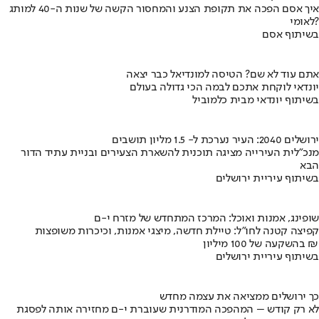
איך אסם הפכה את תקופת הצנע והמחסור הקשה של שנות ה-40 למותג
לאומי?
בשיתוף אסם
אתם עוד לא שם? הטיסה למונדיאל כבר יצאה
יונדאי לוקחת אתכם לבמה הכי גדולה בעולם
בשיתוף יונדאי מבית כלמוביל
ירושלים 2040: העיר נערכת ל- 1.5 מליון תושבים
מנכ"לית העירייה מציגה תוכנית להשארת הצעירים ובניית עתיד הדור
הבא
בשיתוף עיריית ירושלים
שופינג, אמנות ואוכל: המרכז המתחדש של מזרח י-ם
קפיצה קטנה לחו"ל: טיילת חדשה, מיצגי אמנות, וכיכרות משופצות
בהשקעה של 100 מיליון ₪
בשיתוף עיריית ירושלים
כך ירושלים ממציאה את עצמה מחדש
לא רק קודש – המהפכה המודרנית שעוברת י-ם מחזירה אותה לפסגת