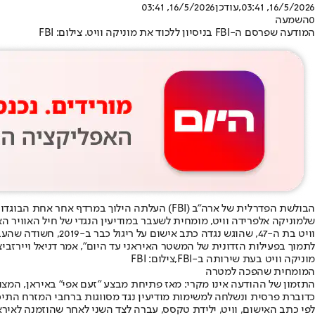
16/5/2026, 03:41
,עודכן
16/5/2026, 03:41
0
השמעה
המודעה שפרסם ה-FBI בניסיון ללכוד את מוניקה וויט. צילום: FBI
ה
בולשת הפדרלית של ארה"ב (FBI) העלתה הילוך במרדף אחר אחת הבוגדות הגדולות בתולדות קהילת המודיעין האמריקנית:
של
מוניקה אלפרידה וויט
, מומחית לשעבר במודיעין הנגדי של חיל האוויר האמר
וויט בת ה-47, שהו
לתמוך בפעילות הזדונית של המשטר האיראני עד היום", אמר דניאל ויירזביצקי, סוכן מיוחד ב-FBI. "לא שכחנו אותה, ואנחנו מאמינים שברגע הקריטי הזה בהיסטוריה של איראן
מוניקה וויט בעת שירותה ב-FBI,צילום: FBI
המומחית שהפכה למטרה
כדוברת פרסית ונשלחה למשימות מודיעין נגד מסווגות ברחבי המזרח התיכו