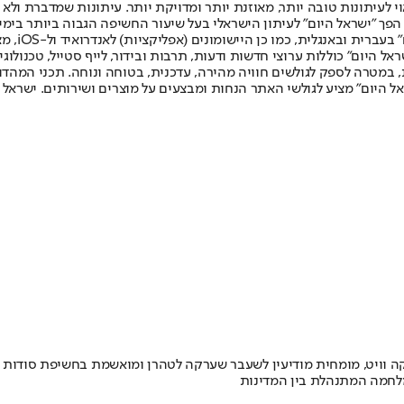
לעיתונות טובה יותר, מאוזנת יותר ומדויקת יותר. עיתונות שמדברת ולא צ
שלום. המהדורה המודפסת הראשונה פורסמה ב-30 ביולי 2007, וב-2010 הפך "ישראל היום" לעיתון הישראלי בעל שי
לחמנוביץ,
ל היום" כוללות ערוצי חדשות ודעות, תרבות ובידור, לייף סטייל, טכנולוגיה
ברית, במטרה לספק לגולשים חוויה מהירה, עדכנית, בטוחה ונוחה. תכני המה
ל היום" מציע לגולשי האתר הנחות ומבצעים על מוצרים ושירותים. ישראל 
ה וויט, מומחית מודיעין לשעבר שערקה לטהרן ומואשמת בחשיפת סודות מ
לחמה המתנהלת בין המדינות