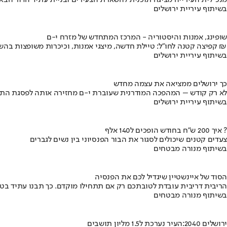
מנכ"לית העירייה מציגה תוכנית להשארת הצעירים ובניית עתיד הדור הבא
בשיתוף עיריית ירושלים
שופינג, אמנות והיסטוריה - המרכז המתחדש של מזרח י-ם
קפיצה קטנה לחו"ל: טיילת חדשה, מיצגי אמנות, וכיכרות משופצות בהשקעה של 100 מיליון ₪
בשיתוף עיריית ירושלים
כך ירושלים ממציאה את עצמה מחדש
לא רק קודש – המהפכה המודרנית שעוברת י-ם מחזירה אותה לפסגת התי
בשיתוף עיריית ירושלים
איך 200 ש"ח בחודש הופכים ל140 אלף ?
צעדים קטנים שיכולים לסגור את הבור הפנסיוני בין נשים לגברים
בשיתוף מנורה מבטחים
הסוד של איינשטיין שיגדיל לכם את הפנסיה
הריבית דריבית עובדת לטובתכם רק אם תתחילו מוקדם. כך תבנו עתיד בט
בשיתוף מנורה מבטחים
ירושלים 2040:העיר נערכת ל1.5 מליון תושבים