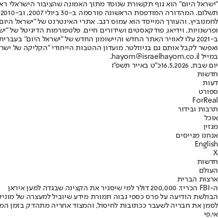
"ישראל היום" הוא גוף תקשורת שנוסד מתוך האמונה שהציבור הישראלי ראוי 
ת
ופרשנויות, וידיאו, פודקאסטים ושידורים חיים. פלטפורמות הדיגיטל של "ישרא
ב-2021 עלו לאוויר האתר החדש והיישומון החדש של "ישראל היום" בע
ואפשר לקבל אותם גם בניוזלטר. מועדון ההטבות הייחודי "הקליקה של ישרא
במייל hayom@israelhayom.co.il.
יום שבת, 16.5.2026
כ"ט באייר תשפ"ו
חדשות
דעות
ספורט
ForReal
תרבות ובידור
אוכל
מגזין
אנחנו מגייסים
English
X
חדשות
העולם
ארצות הברית
ה-FBI הכריז: 200,000 דולר למי שיסגיר את הקצינה שבגדה למען איראן
הבולשת הודיעה על פרס כספי גבוה תמורת מידע שיוביל למעצרה של מוניק
לסמן את חבריה לשעבר ככתובות לחיסול, והמצוד אחריה מתהדק בזמן המ
אי.פי