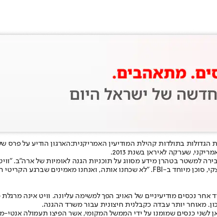
יקני, שערקה לאיראן בשנת 2013.
גש נגדה כתב אישום על ריגול כבר ב-2019, חשודה שהעבירה למשטר בטהרן מידע מסווג על תוכניות הגנ
, יש מישהו שיודע משהו על מקום הימצאה".
ן. מאוחר יותר עבדה כקבלנית חיצונית עבור משרד ההגנה.