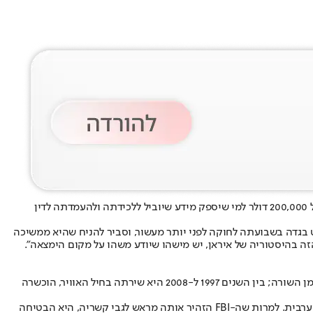
הארגון הודיע על פרס של 200,000 דולר למי שיספק מידע שיוביל ללכידתה ולהעמדתה לדין
ה לאומיות של ארה"ב. "וויט בגדה בשבועתה לחוקה לפני יותר מעשור, וסביר להניח שהיא ממשיכה
התזמון של ההודעה אינו מקרי: מאז פתיחת מבצע "זעם אפי" באיראן, המצוד אחר נכסים מודיעיניים של האויב הפך למשימה עליונה. וויט אינה מרגלת מן השורה; בין השנים 1997 ל-2008 היא שירתה בחיל האוויר, הוכשרה
לפי כתב האישום, וויט, ילידת טקסס, עברה לצד השני לאחר שהוזמנה לאיראן לשני כנסים שמומנו על ידי הממשל המקומי, אשר הפיצו תעמולה אנטי-מערבית. למרות שה-FBI הזהיר אותה מראש לגבי קשריה, היא הבטיחה