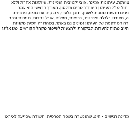
ועקת. עיתונות אמינה, אובייקטיבית ועניינית. עיתונות אחרת וללא
עור החשיפה הגבוה ביותר בימי חול. מו"ל העיתון היא ד"ר מרים אדלסון. העורך הראשי הוא עמר
 והעורך המייסד הוא עמוס רגב. אתרי האינטרנט של "ישראל היום" בעברית ובאנגלית, כמו כן היישומונים (אפליקציות) לאנדרואיד ול-iOS, מציגים חדשות מסביב לשעון, תוכן בלעדי, מבזקים ועדכונים, ניתוחים
, ספורט, כלכלה וצרכנות, בריאות, חיילים, אוכל, יהדות, תיירות ורכב.
דורה המודפסת של העיתון זמינים גם באתר, במהדורה יומית מקוונת,
היום פתוח להערות, לביקורת ולהצעות לשיפור מקהל הקוראים. פנו אלינו
דינה רגישים • וויט, שהוכשרה בשפה הפרסית, חשודה שסייעה לאיראן