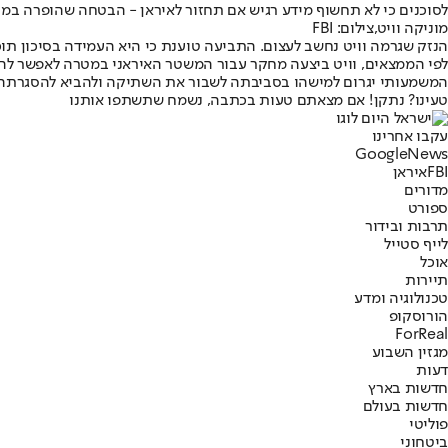
לסוכנים כי לא תחשוף מידע רגיש אם תחזור לאיראן - הבטחה שהופרה במה
מוניקה וויט,צילום: FBI
הנזק שגרמה וויט נחשב לעצום. התביעה טוענת כי היא העמידה בסיכון תוכ
לפי הממצאים, וויט ביצעה מחקר עבור המשטר האיראני במטרה לאפשר להם
המשמעותי יגרום למישהו בסביבתה לשבור את השתיקה ולהביא להסגרתה
טעינו? נתקן! אם מצאתם טעות בכתבה, נשמח שתשתפו אותנו
עקבו אחרינו
G
o
o
g
l
e
News
FBI
איראן
מדורים
ספורט
תרבות ובידור
לייף סטייל
אוכל
תיירות
טכנולוגיה ומדע
הורוסקופ
ForReal
מגזין השבוע
דעות
חדשות בארץ
חדשות בעולם
פוליטי
ביטחוני