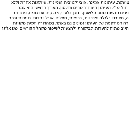
ועקת. עיתונות אמינה, אובייקטיבית ועניינית. עיתונות אחרת וללא
עור החשיפה הגבוה ביותר בימי חול. מו"ל העיתון היא ד"ר מרים אדלסון. העורך הראשי הוא עמר
 והעורך המייסד הוא עמוס רגב. אתרי האינטרנט של "ישראל היום" בעברית ובאנגלית, כמו כן היישומונים (אפליקציות) לאנדרואיד ול-iOS, מציגים חדשות מסביב לשעון, תוכן בלעדי, מבזקים ועדכונים, ניתוחים
, ספורט, כלכלה וצרכנות, בריאות, חיילים, אוכל, יהדות, תיירות ורכב.
דורה המודפסת של העיתון זמינים גם באתר, במהדורה יומית מקוונת,
היום פתוח להערות, לביקורת ולהצעות לשיפור מקהל הקוראים. פנו אלינו