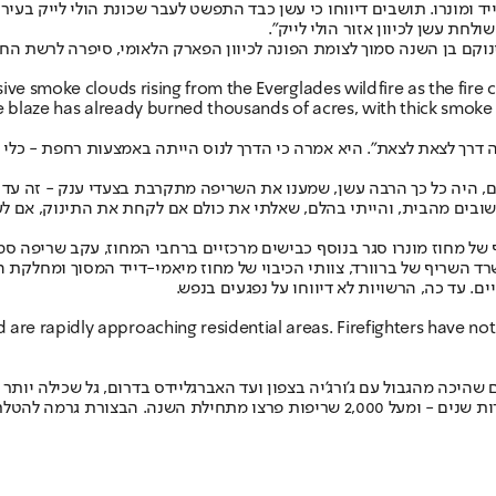
יד ומונרו. תושבים דיווחו כי עשן כבד התפשט לעבר שכונת הולי לייק 
חת עשן לכיוון אזור הולי לייק".
ve smoke clouds rising from the Everglades wildfire as the fir
 blaze has already burned thousands of acres, with thick smoke 
ה דרך לצאת לצאת". היא אמרה כי הדרך לנוס הייתה באמצעות רחפת - כלי 
ם, היה כל כך הרבה עשן, שמענו את השריפה מתקרבת בצעדי ענק - זה עד כד
בים מהבית, והייתי בהלם, שאלתי את כולם אם לקחת את התינוק, אם לעזו
ל מחוז מונרו סגר בנוסף כבישים מרכזיים ברחבי המחוז, עקב שריפה סמו
 עד כה, הרשויות לא דיווחו על נפגעים בנפש.
re rapidly approaching residential areas. Firefighters have not
נחשבת לשנה עם אחת הבצורות הקשות ביותר במדינה הדרומית מזה עשרות שנים - ומעל 00