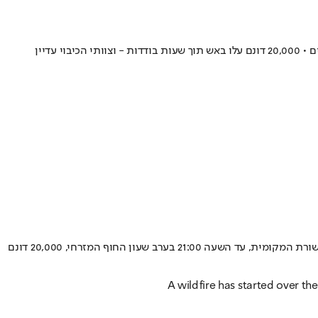
שריפת גדולה התפשטה סמוך לפארק הלאומי אברגליידס שבדרום המדינה • תיעודים ברשת הראו להבות ענק ועשן כבד שנע לכיוון מבני מגורים סמוכים • 20,000 דונם עלו באש תוך שעות בודדות - וצוותי הכיבוי עדיין
שריפת ענק פרצה אתמול (ראשון) במחוז ברוורד (Broward) שבדרום מזרח פלורידה, בסמוך לפארק הלאומי המפורסם האברגליידס. לפי דיווחים בתקשורת המקומית, עד השעה 21:00 בערב שעון החוף המזרחי, 20,000 דונם
A wildfire has started over t