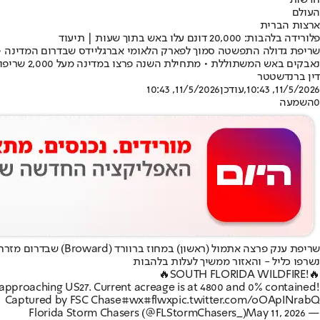
חדשות
העולם
ארצות הברית
פלורידה בלהבות: 20,000 דונם עלו באש בתוך שעות | תיעוד
נאבקים באש המשתוללת • מתחילת השנה פרצו במדינה מעל 2,000 שריפות
דין ברנדשטטר
11/5/2026, 10:43
,עודכן
11/5/2026, 10:43
0
השמעה
נשרפו כליל - והאזור ממשיך לעלות בלהבות
🔥SOUTH FLORIDA WILDFIRE!🔥
approaching US27. Current acreage is at 4800 and 0% contained!
Captured by FSC Chase
#wx
#flwx
pic.twitter.com/oOApINrabQ
May 11, 2026
— Florida Storm Chasers (@FLStormChasers_)