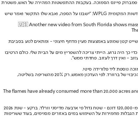
בעיר פמברוק פיינס הסמוכה. בעקבות ההתפשטות המהירה של האש, משטרת
תושבים מקומיים תיארו תמונות של אימה. רוקסן גיל, שגרה עם בן זוגה ותינוקם בן השנה סמוך לצומת הפונה לכיוון הפארק הלאומי, סיפרה לרשת החדשות המקומית WPLG: "ישבנו על הספה, ואבא שלו התקשר ואמר שיש
🇺🇸 Another new video from South Florida shows massi
The
שייט קטן שמונע באמצעות מעין מדחף חיצוני - ומתאים לנוע בסביבת
י כך היה גרוע. הייתי צריכה להשפריץ מים על הבית שלי. כולם הרטיבו
ב - ואין דרך לעזוב. פחדתי ממש".
כה נוספת ליד פלורידה סיטי.
צוותי כיבוי גדולים פעלו ברחבי המחוז בהם שירות היערות של פלורידה, משרד השריף של ברוורד, צוותי הכיבוי של מחוז מיאמי-דייד המסוך ומחלקת הכיבוי של ברוורד. לפי העדכון מאמש, רק 20% מהשריפה בשליטה,
The flames have already consumed more than 20,000 acres and a
השריפה הנוכחית מגיע בהמשך לגל שריפות מתמשך וארוך בימים האחרונים שהיכה מהגבול עם ג'ורג'יה בצפון ועד האברגליידס בדרום, גל שכילה יותר מ-120,000 דונם - שטח גדול פי ארבעה מדיסני וורלד. ברקע - שנת 2026
2,0 שריפות פרצו מתחילת השנה. הבצורת גרמה להטלת הגבלות מחמירות על השימוש במים באזורים מסוימים, בעוד ששריפות