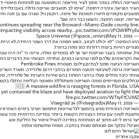
השריפה החלה באזור סמוך לעיר מיראמר, והתפשטה גם למחוזות מיאמי-די
העיר הוציאה אזהרה דחופה: "שימו לב תושבים: שריפה גדולה באברגליידס שול
שריפה. יצאנו החוצה, והעשן כבר היה שם".
e continues spreading near the Broward–Miami-Dade county line.
impacting visibility across nearby…
pic.twitter.com/zPQWRfYyEx
May 11, 2026
— Space Universe (@space_univrs)
היא הוסיפה: "לא יכולנו לעזוב, האש חסמה את דרך העפר היחידה.לא היית
מגורים רוויות ביצות רדודות כמו מחוז ברוורד.
גיל, שחוותה בעבר שריפות יער אך לא בממדים כאלה, ציינה כי "זה היה עצו
את הקראוונים שלהם לפני שהגיעו כבאים. פחדתי. הוצאתי את הדברים החשו
השריפה הגיעה סמוך לבתים,צילום: משטרת Pembroke Pines
השריפה גרמה לשיבושי תנועה חמורים ברחבי דרום פלורידה. משרד השריף ש
ובחלקים מסויימים ממנה השריפה משתוללת ומאמצי הבלימה נתקלו בקשיים.
🇺🇸 A massive wildfire is ravaging forests in Florida, USA
 yet contained the blaze and have deployed aviation to fight the
fire.
pic.twitter.com/WT3yF7CUMZ
May 11, 2026
— Visegrád 24 (@visegrad24)
יער גרמו ל-49 מתוך 67 המחוזות במדינה להטיל איסור על הדלקת אש.
טעינו? נתקן! אם מצאתם טעות בכתבה, נשמח שתשתפו אותנו
עקבו אחרינו