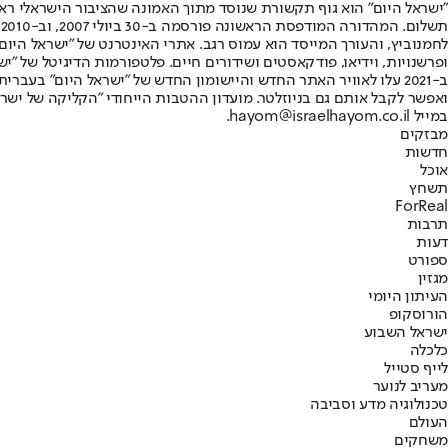
"ישראל היום" הוא גוף תקשורת שנוסד מתוך האמונה שהציבור הישראלי ראוי 
ת
ופרשנויות, וידיאו, פודקאסטים ושידורים חיים. פלטפורמות הדיגיטל של "ישרא
ב-2021 עלו לאוויר האתר החדש והיישומון החדש של "ישראל היום" בע
ואפשר לקבל אותם גם בניוזלטר. מועדון ההטבות הייחודי "הקליקה של ישרא
במייל hayom@israelhayom.co.il.
מבזקים
חדשות
אוכל
תשחץ
ForReal
תרבות
דעות
ספורט
מגזין
העיתון היומי
הורוסקופ
ישראל השבוע
כלכלה
לייף סטייל
מעריב לנוער
טכנולוגיה מדע וסביבה
העולם
משחקים