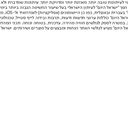
לעיתונות טובה יותר, מאוזנת יותר ומדויקת יותר. עיתונות שמדברת ולא צ
שלום. המהדורה המודפסת הראשונה פורסמה ב-30 ביולי 2007, וב-2010 הפך "ישראל היום" לעיתון הישראלי בעל שי
לחמנוביץ,
ל היום" כוללות ערוצי חדשות ודעות, תרבות ובידור, לייף סטייל, טכנולוגיה
ברית, במטרה לספק לגולשים חוויה מהירה, עדכנית, בטוחה ונוחה. תכני המה
ל היום" מציע לגולשי האתר הנחות ומבצעים על מוצרים ושירותים. ישראל 