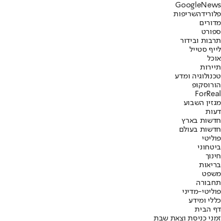
G
o
o
g
l
e
News
פלורידה
שריפות
מדורים
ספורט
תרבות ובידור
לייף סטייל
אוכל
תיירות
טכנולוגיה ומדע
הורוסקופ
ForReal
מגזין השבוע
דעות
חדשות בארץ
חדשות בעולם
פוליטי
ביטחוני
חינוך
בריאות
משפט
תחבורה
פוליטי-מדיני
כללי ומידע
דף הבית
זמני כניסת וצאת שבת