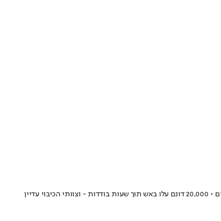
שריפת גדולה התפשטה סמוך לפארק הלאומי אברגליידס שבדרום המדינה • תיעודים ברשת הראו להבות ענק ועשן כבד שנע לכיוון מבני מגורים סמוכים • 20,000 דונם עלו באש תוך שעות בודדות - וצוותי הכיבוי עדיין