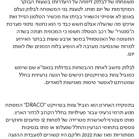
משפחתו של לבלנק דיווחה על היעדרותו בשעות הבוקר 
המוקדמות של יום מותו. לטענת בני המשפחה לבלנק נעלם 
באופן לא אופייני והשאיר בביתו את מכשיר הטלפון הנייד ואת 
ארנקו מה שהעלה אצלם חשש כבד כי הוא נחטף. נתוני מערכת 
ה"סנטרי" של רכב הטסלה חשפו כי המכונית חנתה בשדה 
התעופה של האנטסוויל במשך ארבע שעות בבוקר האירוע 
למרות שהנסיעה מערבה לא הופיע בלוח הזמנים שלו לאותו 
יום.
לבלנק נחשב לאחת ההבטחות בגדולות בנאס"א שם שימש 
כמוביל צוות בפרויקטים רגישים של הנעה גרעינית בחלל 
שמטרתם לאפשר טיסות מאוישות למאדים.
בתפקידו האחרון הוא הוביל צוות בפרויקט "DRACO" המפתח 
מנוע תרמי גרעיני עבור פעילויות בחלל הקרוב לכדור הארץ. 
מותו מצטרף לשרשרת מטרידה של לפחות 12 מדענים וחוקרים 
נוספים בתחומי הגרעין והחלל שנעלמו או מתו בנסיבות 
מסתוריות מאז שנת 2022 חלקם היו קשורים למעבדת ההנעה 