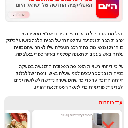
תעלומת מותו של מדען גרעין בכיר בנאס"א מסעירה את 
ארצות הברית ומגיעה עד לפתחו של הבית הלבן: ג'ושוע לבלנק 
בן ה־29 נמצא מת בתוך רכב הטסלה שלו לאחר שהמכונית 
עלתה באש בעקבות תאונה קטלנית באזור כפרי באלבמה.
על פי דיווחי רשויות האכיפה המכונית התנגשה במעקה 
בטיחות ובמספר עצים לפני שעלה באש וגופתו של לבלנק 
הייתה חרוכה עד כדי כך שהמשטרה נדרשה לשלושה ימים 
ולבדיקות פורנזיות כדי לאשר רשמית את זהותו.
עוד כותרות
מערכת לייף סטייל היום
|
11:58
י