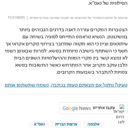
הסילונית של נאס"א.
Loaded
: 
Unmute
100.00%
טראמפ על מותם המסתורי של המדענים: אני מקווה שמדובר בצירוף מקרים
  |  FOX NEWS
הצטברות המקרים עוררה דאגה בדרגים הגבוהים ביותר 
בוושינגטון. הנשיא טראמפ התייחס לסוגיה בשיחה עם 
עיתונאים וציין כי הוא מקווה שמדובר בצירוף מקרים אקראי אך 
חשף כי השתתף בישיבה מיוחדת בנושא. למרות שבאופן רשמי 
לא נמצא קשר בין מקרי המוות וההיעלמויות השונים הבית 
הלבן עוקב מקרוב אחר המתרחש כאשר התשובות בנושא 
צפויות להתבהר בשבועות הקרובים.
טעינו? נתקן! אם מצאתם טעות בכתבה, נשמח שתשתפו אותנו
G
o
o
g
l
e
News
עקבו אחרינו
אלבמה
ארצות הברית
נאס"א