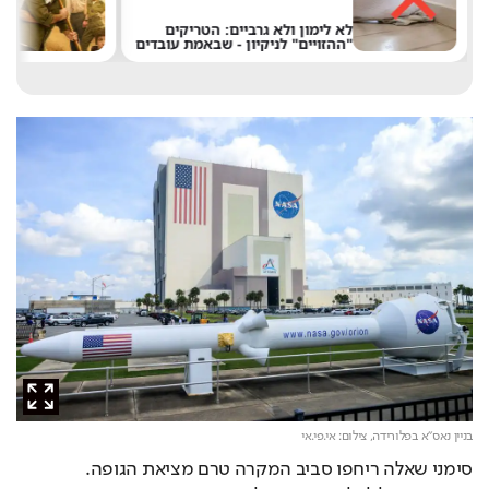
מ
לא לימון ולא גרביים: הטריקים
נ
"ההזויים" לניקיון - שבאמת עובדים
א
בניין נאס"א בפלורידה,
צילום: אי.פי.אי
סימני שאלה ריחפו סביב המקרה טרם מציאת הגופה. 