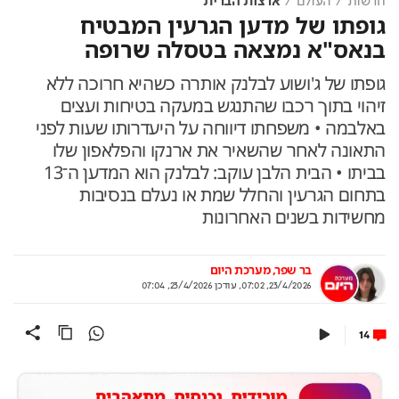
חדשות
העולם
ארצות הברית
גופתו של מדען הגרעין המבטיח
בנאס"א נמצאה בטסלה שרופה
גופתו של ג'ושוע לבלנק אותרה כשהיא חרוכה ללא
זיהוי בתוך רכבו שהתנגש במעקה בטיחות ועצים
באלבמה • משפחתו דיווחה על היעדרותו שעות לפני
התאונה לאחר שהשאיר את ארנקו והפלאפון שלו
בביתו • הבית הלבן עוקב: לבלנק הוא המדען ה־13
בתחום הגרעין והחלל שמת או נעלם בנסיבות
מחשידות בשנים האחרונות
בר שפר
מערכת היום
23/4/2026, 07:02
,
עודכן
23/4/2026, 07:04
14