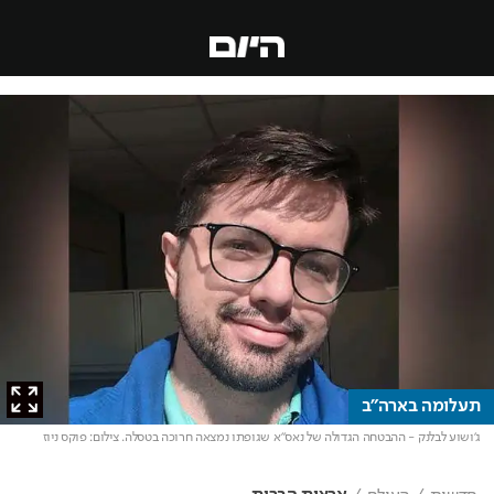
תעלומה בארה"ב
ג'ושוע לבלנק - ההבטחה הגדולה של נאס"א שגופתו נמצאה חרוכה בטסלה
. צילום: פוקס ניוז