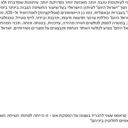
לעיתונות טובה יותר, מאוזנת יותר ומדויקת יותר. עיתונות שמדברת ולא צ
שלום. המהדורה המודפסת הראשונה פורסמה ב-30 ביולי 2007, וב-2010 הפך "ישראל היום" לעיתון הישראלי בעל שי
לחמנוביץ,
ל היום" כוללות ערוצי חדשות ודעות, תרבות ובידור, לייף סטייל, טכנולוגיה
ברית, במטרה לספק לגולשים חוויה מהירה, עדכנית, בטוחה ונוחה. תכני המה
ל היום" מציע לגולשי האתר הנחות ומבצעים על מוצרים ושירותים. ישראל 
ן, טראמפ עשוי להכריז בעצמו על הפסקת אש • זו הייתה לפחות השיחה השל
ים לחלוטין ביניהם״