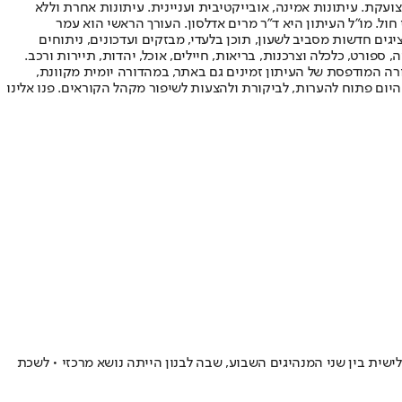
ועקת. עיתונות אמינה, אובייקטיבית ועניינית. עיתונות אחרת וללא
עור החשיפה הגבוה ביותר בימי חול. מו"ל העיתון היא ד"ר מרים אדלסון. העורך הראשי הוא עמר
 והעורך המייסד הוא עמוס רגב. אתרי האינטרנט של "ישראל היום" בעברית ובאנגלית, כמו כן היישומונים (אפליקציות) לאנדרואיד ול-iOS, מציגים חדשות מסביב לשעון, תוכן בלעדי, מבזקים ועדכונים, ניתוחים
, ספורט, כלכלה וצרכנות, בריאות, חיילים, אוכל, יהדות, תיירות ורכב.
דורה המודפסת של העיתון זמינים גם באתר, במהדורה יומית מקוונת,
היום פתוח להערות, לביקורת ולהצעות לשיפור מקהל הקוראים. פנו אלינו
ישית בין שני המנהיגים השבוע, שבה לבנון הייתה נושא מרכזי • לשכת