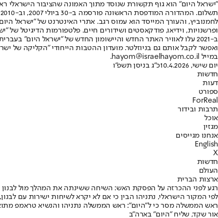
"ישראל היום" הוא גוף תקשורת שנוסד מתוך האמונה שהציבור הישראלי ראוי 
ת
ופרשנויות, וידיאו, פודקאסטים ושידורים חיים. פלטפורמות הדיגיטל של "ישרא
ב-2021 עלו לאוויר האתר החדש והיישומון החדש של "ישראל היום" בע
ואפשר לקבל אותם גם בניוזלטר. מועדון ההטבות הייחודי "הקליקה של ישרא
במייל hayom@israelhayom.co.il.
יום שישי, 10.4.2026
כ"ג בניסן תשפ"ו
חדשות
דעות
ספורט
ForReal
תרבות ובידור
אוכל
מגזין
אנחנו מגייסים
English
X
חדשות
העולם
ארצות הברית
רגע לפני ההכרזה על הפסקת האש: השיחה ששינתה את המהלך מול לבנון
לפי המקור הישראלי, נתניהו הבין כי אם לא יקרא לשיחות ישירות עם לבנו
ראש הממשלה מסר כי ל"היום": ראש הממשלה נתניהו והנשיא טראמפ מתואמ
אור שקד, שליח "היום" בארה"ב