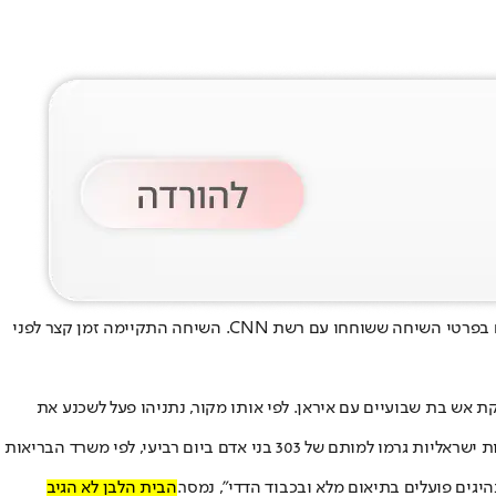
נשיא ארה”ב דונלד טראמפ קיים אתמול (חמישי) שיחת טלפון "מתוחה" עם ראש הממשלה בנימין נתניהו, כך לפי מקור אמריקני ומקור ישראלי המעורים בפרטי השיחה ששוחחו עם רשת CNN. השיחה התקיימה זמן קצר לפני
ת אש בת שבועיים עם איראן. לפי אותו מקור, נתניהו פעל לשכנע את
כפי שדווח בעבר ב-CNN, השניים שוחחו שוב יום לאחר מכן, כאשר טראמפ ביקש מנתניהו לצמצם את התקיפות נגד חיזבאללה בלבנון, לאחר שתקיפות ישראליות גרמו למותם של 303 בני אדם ביום רביעי, לפי משרד הבריאות
הבית הלבן לא הגיב