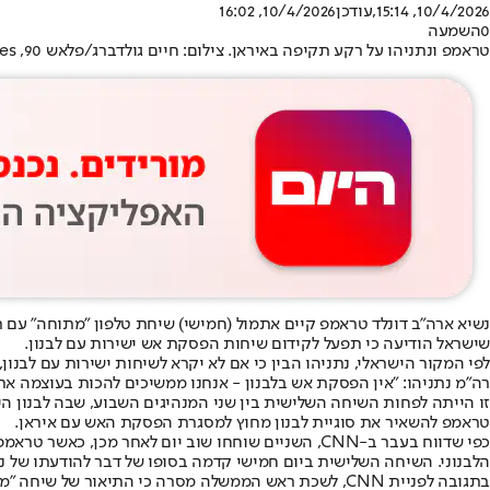
10/4/2026, 15:14
,עודכן
10/4/2026, 16:02
0
השמעה
טראמפ ונתניהו על רקע תקיפה באיראן. צילום: חיים גולדברג/פלאש 90, GettyImages, אי.פי.אי, אי.אף .פי
שישראל הודיעה כי תפעל לקידום שיחות הפסקת אש ישירות עם לבנון.
לפי המקור הישראלי, נתניהו הבין כי אם לא יקרא לשיחות ישירות עם לבנו
רה"מ נתניהו: "אין הפסקת אש בלבנון - אנחנו ממשיכים להכות בעוצמה את 
זו הייתה לפחות השיחה השלישית בין שני המנהיגים השבוע, שבה לבנון הי
טראמפ להשאיר את סוגיית לבנון מחוץ למסגרת הפסקת האש עם איראן.
הלבנוני. השיחה השלישית ביום חמישי קדמה בסופו של דבר להודעתו של נת
בתגובה לפניית CNN, לשכת ראש הממשלה מסרה כי התיאור של שיחה "מתוחה" עם טראמפ הוא "פייק ניוז", וכי מדובר היה בדיון "ידידותי". "שני המנהיגים פועלים בתיאום מלא ובכבוד הדדי", נמסר.