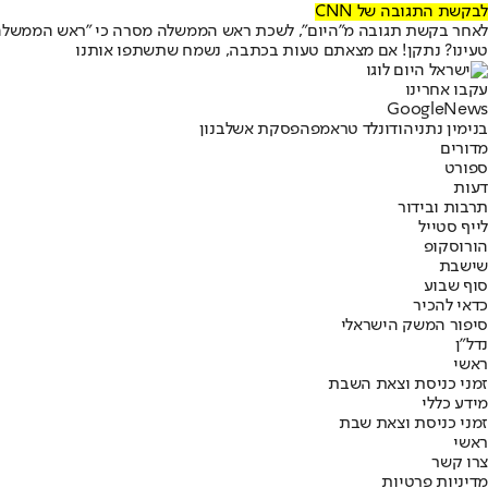
לבקשת התגובה של CNN
לאחר בקשת תגובה מ״היום״, לשכת ראש הממשלה מסרה כי ״ראש הממשלה נ
טעינו? נתקן! אם מצאתם טעות בכתבה, נשמח שתשתפו אותנו
עקבו אחרינו
G
o
o
g
l
e
News
בנימין נתניהו
דונלד טראמפ
הפסקת אש
לבנון
מדורים
ספורט
דעות
תרבות ובידור
לייף סטייל
הורוסקופ
שישבת
סוף שבוע
כדאי להכיר
סיפור המשק הישראלי
נדל"ן
ראשי
זמני כניסת וצאת השבת
מידע כללי
זמני כניסת וצאת שבת
ראשי
צרו קשר
מדיניות פרטיות