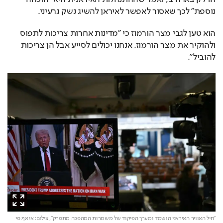
נוספת" לכך שאסור לאפשר לאיראן להשיג נשק גרעיני.
הוא טען לגבי מצר הורמוז כי "מדינות אחרות צריכות לתפוס 
ולהוקיר את מצר הורמוז. אנחנו יכולים לסייע אבל הן צריכות 
להוביל".
"חיל האוויר האיראני הושמד ומערך הפיקוד של משמרות המהפכה מתפרק",
צילום: אי.אף.פי