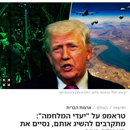
הנשיא דונלד טראמפ
. צילום: רויטרס והצבא האמריקני
חדשות
העולם
ארצות הברית
טראמפ על "יעדי המלחמה":
מתקרבים להשיג אותם, נסיים את