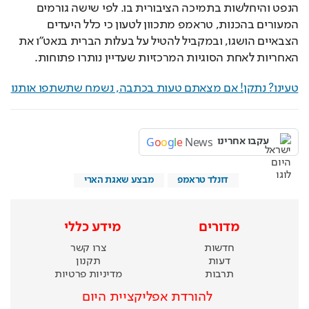
הנפט והיחלשות בתמיכה הציבורית בו. לפי שישה גורמים 
המעורים בהכנות, טראמפ מתכוון לטעון כי כלל היעדים 
הצבאיים הושגו, ובמקביל להטיל על בעלות הברית בנאט"ו את 
האחריות לאחת הסוגיות המרכזיות שעדיין נותרו פתוחות.
טעינו? נתקן! אם מצאתם טעות בכתבה, נשמח שתשתפו אותנו
G
o
o
g
l
e
News
עקבו אחרינו
דונלד טראמפ
מבצע שאגת הארי
מדורים
מידע כללי
חדשות
צרו קשר
דעות
תקנון
תרבות
מדיניות פרטיות
להורדת אפליקציית היום