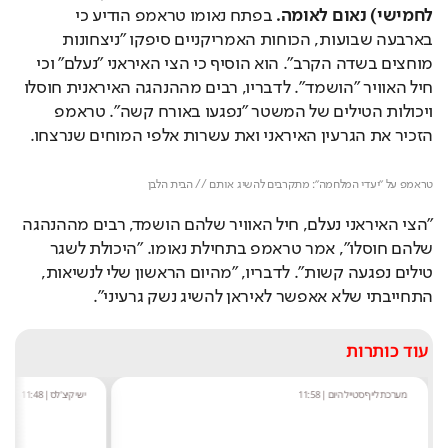
לחמישי) נאום לאומה. 
בפתח נאומו טראמפ הודיע כי 
בארבעה שבועות, הכוחות האמריקניים סיפקו "ניצחונות 
מוחצים בשדה הקרב". הוא הוסיף כי הצי האיראני "נעלם" וכי 
חיל האוויר "הושמד". לדבריו, רבים מההנהגה האיראנית חוסלו 
ויכולות הטילים של המשטר "נפגעו באורח קשה". טראמפ 
הזכיר את הגרעין האיראני ואת עשרות אלפי המוחים שנרצחו.
Loaded
: 
Unmute
46.50%
טראמפ על "יעדי המלחמה": מתקרבים להשיג אותם // הבית הלבן
"הצי האיראני נעלם, חיל האוויר שלהם הושמד, רבים מההנהגה 
שלהם חוסלו", אמר טראמפ בתחילת נאומו. "היכולת לשגר 
טילים נפגעה קשות". לדבריו, "מהיום הראשון שלי לנשיאות, 
התחייבתי שלא אאפשר לאיראן להשיג נשק גרעיני".
עוד כותרות
מערכת לייף סטייל היום
|
11:58
ישי קיצ'לס
|
11:48