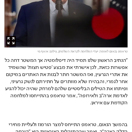
טראמפ בנאום לאומה: יעדי המלחמה לקראת השלמתן,
צילום: אי.אף.פי
"הנתיב הראשון שלנו תמיד היה דיפלומטיה אך המשטר דחה כל 
אפשרות כזאת, לכן אישרתי את מבצע 'פטיש חצות' שהשמיד 
את אתרי הגרעין, ואז המשטר חתר לבנות את האתרים במיקום 
אחר לגמרי, והבהירו שלא מוותרים על חתירתם לנשק גרעיני, 
ופיתחו את הטילים הבליסטיים שלהם למרחק שהיה יכול להגיע 
לאדמת ארה"ב ולאירופה", אמר טראמפ בהתייחסו למלחמה 
הקודמת עם איראן.
בהמשך הנאום, טראמפ התייחס למצר הורמוז ולעליית מחירי 
הדלק בארה"ב, ואמר שההתנהלות האיראנית היא "הוכחה 