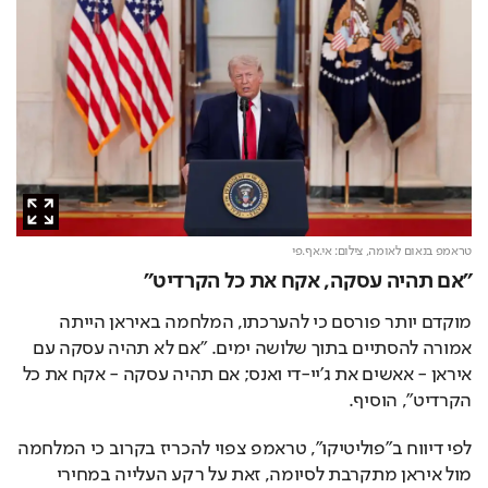
טראמפ בנאום לאומה,
צילום: אי.אף.פי
"אם תהיה עסקה, אקח את כל הקרדיט"
מוקדם יותר פורסם כי להערכתו, המלחמה באיראן הייתה 
אמורה להסתיים בתוך שלושה ימים. "אם לא תהיה עסקה עם 
איראן - אאשים את ג'יי-די ואנס; אם תהיה עסקה - אקח את כל 
הקרדיט", הוסיף.
לפי דיווח ב"פוליטיקו", טראמפ צפוי להכריז בקרוב כי המלחמה 
מול איראן מתקרבת לסיומה, זאת על רקע העלייה במחירי 