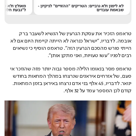
לא לימון ולא גרביים: הטריקים "ההזויים" לניקיון -
מאולץ ולא מספ
שבאמת עובדים
ל"גבעת חלפון א
טראמפ הזכיר את עסקת הגרעין של הנשיא לשעבר ברק 
אובמה. לדבריו, "ישראל כנראה לא הייתה קיימת היום אם לא 
הייתי פורש מהסכם הגרעין הזה". טראמפ הוסיף כי נשיאים 
רבים לפניו "עשו טעויות, ואני מתקן אותן".
טראמפ מסר בנאומו הלילה מספר גבוה יותר מזה שהוזכר אי 
פעם, של אזרחים איראנים שנרצחו במהלך המחאות בחודש 
ינואר. לדבריו, 45 אלף בני אדם נרצחו באיראן בזמן המחאות. 
קודם לכן המספר עמד על 32 אלף.