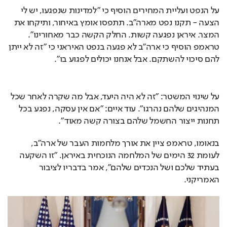
על הנפט ועליית המחירים הוסיף כי "למדינות שנפגעו, יש לי 
הצעה - תקנו נפט מארה"ב. תתפסו אומץ באיחור, ותיקחו את 
המצר. איראן נפגעה קשות. החלק הקשה כבר מאחורינו". 
טראמפ הוסיף כי ארה"ב לא פגעה בנפט האיראני כי "זה לא ייתן 
להם סיכוי להשתקם. אבל אנחנו יכולים לפגוע בו".
על שינוי המשטר: "זה לא היה היעד, אבל מה שקרה לאחר שכל 
המנהיגים שלהם נהרגו". עוד איים: "אם אין עסקה, נפגע בכל 
תחנות ייצור החשמל שלהם בצורה קשה מאוד".
בנאומו, טראמפ ציין את אורך מלחמות העבר של ארה"ב, 
לעומת 32 הימים של המלחמה הנוכחית באיראן. "זו השקעה 
בעתיד שלכם ושל הנכדים שלהם", אמר בדבריו לציבור 
האמריקני.