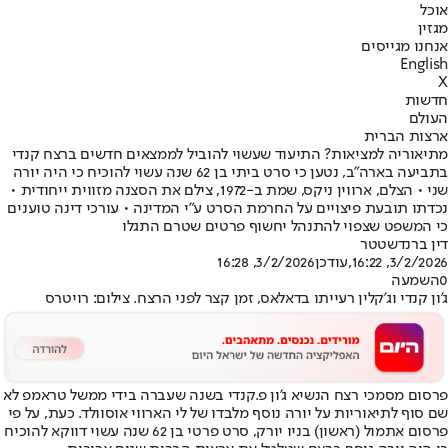
אוכל
מגזין
אנחנו מגייסים
English
X
חדשות
העולם
ארצות הברית
מתיאוריה למציאות? התיעוד שעשוי להוביל לממצאים חדשים ברצח קנדי
בתביעה בארה"ב, נטען כי סרט ביתי בן 62 שנה עשוי להוכיח כי היה יורה
שני • הצלם, ארווין ניקס, שמת ב-1972, צילם את הסצנה מזווית ייחודית •
נכדתו תובעת פיצויים על החרמת הסרט ע"י המדינה • עורכי דינה טוענים
כי המשפט שצפוי להתנהל יחשוף פרטים שטרם התגלו
דין ברנדשטטר
3/2/2026, 16:22
,עודכן
3/2/2026, 16:28
0
השמעה
ג'ון קנדי וג'קלין רעייתו בדאלאס, זמן קצר לפני הרצח. צילום: רויטרס
פרסום מסמכי רצח הנשיא ג'ון פ.קנדי בשנה שעברה בידי ממשל טראמפ לא
שם סוף לתיאוריות על יורה נוסף מלבדו של לי הארווי אוסוולד. כעת, על פי
פרסום אתמול (ראשון) בניו יורק, סרט פרטי בן 62 שנה עשוי דווקא להוכיח