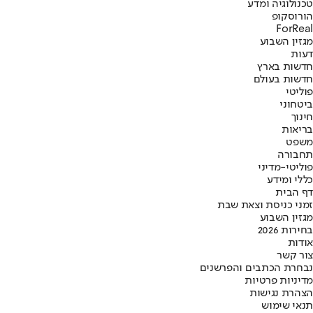
טכנולוגיה ומדע
הורוסקופ
ForReal
מגזין השבוע
דעות
חדשות בארץ
חדשות בעולם
פוליטי
ביטחוני
חינוך
בריאות
משפט
תחבורה
פוליטי-מדיני
כללי ומידע
דף הבית
זמני כניסת וצאת שבת
מגזין השבוע
בחירות 2026
אודות
צור קשר
נבחרת הכתבים והפרשנים
מדיניות פרטיות
הצהרת נגישות
תנאי שימוש