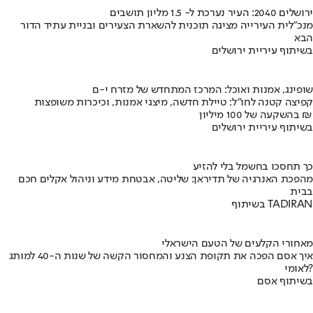
ירושלים 2040: העיר נערכת ל- 1.5 מליון תושבים
מנכ"לית העירייה מציגה תוכנית להשארת הצעירים ובניית עתיד הדור
הבא
בשיתוף עיריית ירושלים
שופינג, אמנות ואוכל: המרכז המתחדש של מזרח י-ם
קפיצה קטנה לחו"ל: טיילת חדשה, מיצגי אמנות, וכיכרות משופצות
בהשקעה של 100 מיליון ₪
בשיתוף עיריית ירושלים
כך תחסכו בחשמל בלי להזיע
מהפכת האנרגיה של תדיראן: שליטה, אבטחת מידע וניהול אקלים חכם
בבית
בשיתוף TADIRAN
מאחורי הקלעים של הטעם הישראלי
איך אסם הפכה את תקופת הצנע והמחסור הקשה של שנות ה-40 למותג
לאומי?
בשיתוף אסם