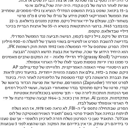
כי היה יורה נוסף ברצח שטלטל את ארצות הברית שנים ארוכות.
שניות לאחר הרצח של ג'ון פ.קנדי. היה יורה שני?,צילום: אי.פי
ב-15 בינואר, שופט בבית המשפט הפדרלי הוציא צו גילוי מסמכים, שמחייב
את הממשל האמריקאי לספק מידע על גורלו של סרט 8 מ"מ פרטי
בשחור-לבן, שצולם על ידי אורוויל ניקס, מתקין מזגנים בדאלאס, ב-22
בנובמבר 1963, ברגעי ההתנקשות בנשיא ה-35 של ארצות הברית בכיכר
דיליי שבדאלאס, טקסס.
נכדתו של ניקס, גייל ניקס ג'קסון, הגישה תביעה נגד הממשל הפדרלי,
בדרישה להשבת הסרט או לפיצויים בשווי מוערך של למעלה מ-900 מיליון
דולר. הסרט, שנתפס על ידי הממשלה מאז 1992 תחת חוק רשומות JFK,
הוא היחיד הידוע עד שכה, שתיעד את גבעת הדשא הקטנה "הגבעה
המוריקה" (grassy Knoll) ליד הדיילי פלאזה - זה המקום שרבים מאמינים
כי ממנו נורו יריות נוספות מעבר לאלו של לי הארווי אוסוולד.
רגע היסטורי שחיי האומה האמריקנית. הלווייתו של קנדי,צילום: AP
ניקס, שמת ב-1972, צילם את הסצנה מזווית ייחודית. בתיעוד ניתן לראות
את הגברת הראשונה ג'קי קנדי מטפסת על הלימוזינה לאחר הירי. בניגוד
לסרט זפרודר (Zapruder) המפורסם, שתיעד את פגיעת הכדור בראשו של
קנדי, סרטו של ניקס מתמקד בגדר שמאחורי הגבעה, ועשוי להכיל רמזים
ואף הוכחות חותכות ליורה שני - תוך שימוש בטכנולוגיות אופטיות
מתקדמות, וכמובן AI. ועדת וורן כזכור, ב-1964 קבעה שקנדי נרצח על ידי
לי הארווי אוסוולד שפעל לבדו.
הסרט, שבתחילה נתפס ע"י ה-FBI, לא נראה מאז 1978, אז הוא נשלח
לניתוח ובחינה אצל תאגיד פרטי בשם "תאגיד האווירונאוטיקה של לוס
אנג'לס". התאגיד טען כי הסרטון נשלח חזרה לארכיון הלאומי - אך שם טענו
כי בידיהם רק עותק, וכי אין בידיהם את המקור. הצו שהוצא לפני 3 שבועות