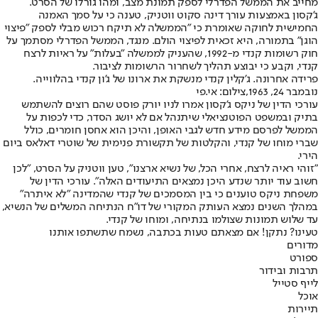
מחייב את הממשל הפדרלי לספק תמונת מצב, ומהו גורלו של הסרט.
ג'קסון באמצעות עורך דינה סקוט ווטניק, טענה כי על סמך האמנה
החמישית לחוקה שאומרת כי "הממשלה לא תיקח רכוש מבלי לספק "פיצוי
הוגן" בתמורה, היא זכאית לפיצוי הולם. מנגד, הממשל הפדרלי מסתמך על
חוק רשומות קנדי מ-1992, שהעניק לממשלה "בעלות" על ראיות לרצח
קנדי, וקבע כי יבוצע תהליך לשחרור הרשומות לציבור.
פרידה אחרונה. ג'קלין קנדי מנשקת את ארונו של ג'ון קנדי בהלווייה.
נובמבר 24, 1963,צילום: אי.פי
עורכי הדין של ניקס ג'קסון אמרו לניו יורק פוסט שהם רוצים להשתמש
בתיק ובמשפט הפוטנציאלי שיתנהל אם לא יושג הסדר, כדי לכפות על
הממשל לפרסם מידע חדש לגבי האופן, והיכן הוא אחסן חומרים, כולל
שברי מוחו של קנדי, והקלטות של תקשורת פנימית של שוטרי דאלאס ביום
הירי.
"זוהי ראיה לרצח, אחרי הכל, של נשיא ארצנו", טען ווטניק על הסרט, "לכן
חשוב עוד יותר שנדע היכן נמצאים התיעודים האלה". עורכי הדין של
משפחת ניקס טוענים כי בין המסמכים של קנדי שהמדינה "לא איתרה"
במהלך השנים נמצא העותק המקורי של דו"ח הנתיחה המשלים של הנשיא,
עד שלוש תמונות שצולמו בנתיחה, ומוחו של קנדי.
טעינו? נתקן! אם מצאתם טעות בכתבה, נשמח שתשתפו אותנו
מדורים
ספורט
תרבות ובידור
לייף סטייל
אוכל
תיירות