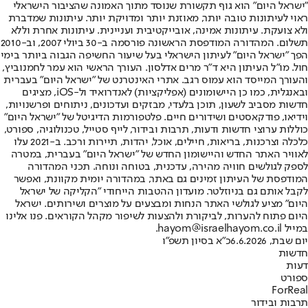
"ישראל היום" הוא גוף תקשורת שנוסד מתוך האמונה שהציבור הישראלי
ראוי לעיתונות טובה יותר, מאוזנת יותר ומדויקת יותר. עיתונות שמדברת
ולא צועקת. עיתונות אמינה, אובייקטיבית ועניינית. עיתונות אחרת וללא
תשלום. המהדורה המודפסת הראשונה פורסמה ב-30 ביולי 2007, וב-2010
הפך "ישראל היום" לעיתון הישראלי בעל שיעור החשיפה הגבוה ביותר בימי
חול. מו"ל העיתון היא ד"ר מרים אדלסון. העורך הראשי הוא עמר לחמנוביץ,
והעורך המייסד הוא עמוס רגב. אתרי האינטרנט של "ישראל היום" בעברית
ובאנגלית, כמו כן היישומונים (אפליקציות) לאנדרואיד ול-iOS, מציגים
חדשות מסביב לשעון, תוכן בלעדי, מבזקים ועדכונים, ניתוחים ופרשנויות,
וידיאו, פודקאסטים ושידורים חיים. פלטפורמות הדיגיטל של "ישראל היום"
כוללות ערוצי חדשות ודעות, תרבות ובידור, לייף סטייל, טכנולוגיה, ספורט,
כלכלה וצרכנות, בריאות, חיילים, אוכל, יהדות, תיירות ורכב. ב-2021 עלו
לאוויר האתר החדש והיישומון החדש של "ישראל היום" בעברית, במטרה
לספק לגולשים חוויה מהירה, עדכנית, בטוחה ונוחה. תכני המהדורה
המודפסת של העיתון זמינים גם באתר, במהדורה יומית מקוונת, ואפשר
לקבל אותם גם בניוזלטר. מועדון ההטבות הייחודי "הקליקה של ישראל
היום" מציע לגולשי האתר הנחות ומבצעים על מוצרים ושירותים. ישראל
היום פתוח להערות, לביקורת ולהצעות לשיפור מקהל הקוראים. פנו אלינו
במייל hayom@israelhayom.co.il.
יום שבת, 6.6.2026
כ"א בסיון תשפ"ו
חדשות
דעות
ספורט
ForReal
תרבות ובידור