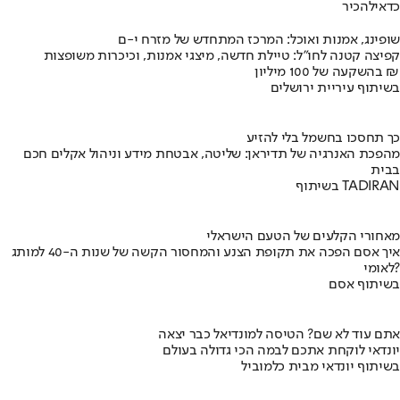
כדאי
להכיר
שופינג, אמנות ואוכל: המרכז המתחדש של מזרח י-ם
קפיצה קטנה לחו"ל: טיילת חדשה, מיצגי אמנות, וכיכרות משופצות
בהשקעה של 100 מיליון ₪
בשיתוף עיריית ירושלים
כך תחסכו בחשמל בלי להזיע
מהפכת האנרגיה של תדיראן: שליטה, אבטחת מידע וניהול אקלים חכם
בבית
בשיתוף TADIRAN
מאחורי הקלעים של הטעם הישראלי
איך אסם הפכה את תקופת הצנע והמחסור הקשה של שנות ה-40 למותג
לאומי?
בשיתוף אסם
אתם עוד לא שם? הטיסה למונדיאל כבר יצאה
יונדאי לוקחת אתכם לבמה הכי גדולה בעולם
בשיתוף יונדאי מבית כלמוביל